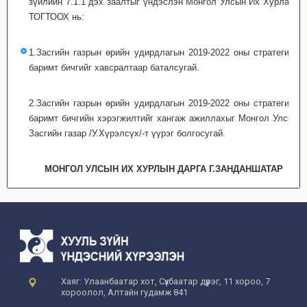
зүйлийн 7.1.1 дэх заалтыг үндэслэн Монгол Улсын Их Хурлаас
ТОГТООХ нь:
1.Засгийн газрын өрийн удирдлагын 2019-2022 оны стратегийн
баримт бичгийг хавсралтаар баталсугай.
2.Засгийн газрын өрийн удирдлагын 2019-2022 оны стратегийн
баримт бичгийн хэрэгжилтийг хангаж ажиллахыг Монгол Улсын
Засгийн газар /У.Хүрэлсүх/-т үүрэг болгосугай.
МОНГОЛ УЛСЫН ИХ ХУРЛЫН ДАРГА Г.ЗАНДАНШАТАР
Хаяг: Улаанбаатар хот, Сүхбаатар дүүрэг, 11 хороо, 7
хороолол, Алтайн гудамж 841