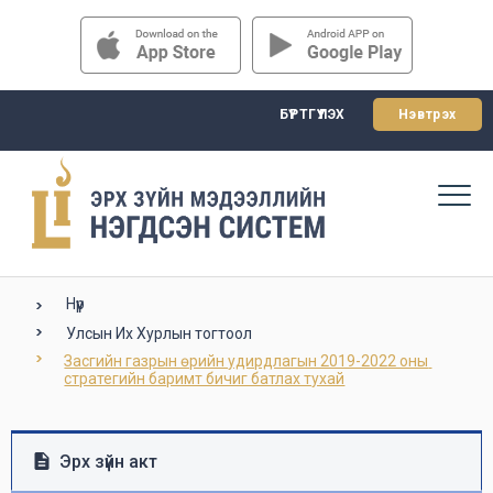
БҮРТГҮҮЛЭХ
Нэвтрэх
Нүүр
Улсын Их Хурлын тогтоол
Засгийн газрын өрийн удирдлагын 2019-2022 оны 
стратегийн баримт бичиг батлах тухай
Эрх зүйн акт