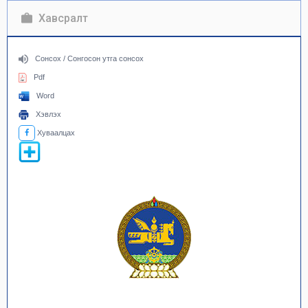
Хавсралт
Сонсох / Сонгосон утга сонсох
Pdf
Word
Хэвлэх
Хуваалцах