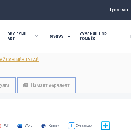
Тусламж
ЭРХ ЗҮЙН
ХУУЛИЙН НЭР
МЭДЭЭ
АКТ
ТОМЬЁО
ГАЙ САНГИЙН ТУХАЙ
уулга
Нэмэлт өөрчлөлт
Pdf
Word
Хэвлэх
Хуваалцах