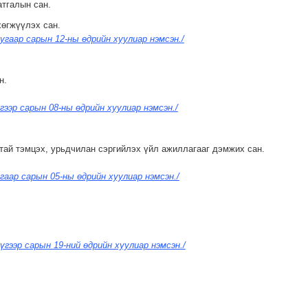
атгалын сан.
хөгжүүлэх сан.
угаар сарын 12-ны өдрийн хуулиар нэмсэн./
н.
гээр сарын 08-ны өдрийн хуулиар нэмсэн./
хтай тэмцэх, урьдчилан сэргийлэх үйл ажиллагааг дэмжих сан.
гаар сарын 05-ны өдрийн хуулиар нэмсэн./
үгээр сарын 19-ний өдрийн хуулиар нэмсэн./