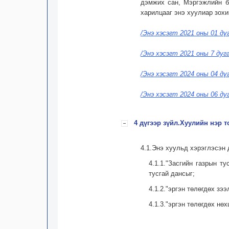
дэмжих сан, Мэргэжлийн бо
харилцааг энэ хуулиар зохи
/Энэ хэсэгт 2021 оны 01 дү
/Энэ хэсэгт 2021 оны 7 дуг
/Энэ хэсэгт 2024 оны 04 дү
/Энэ хэсэгт 2024 оны 06 ду
4 дүгээр зүйл.Хуулийн нэр
4.1.Энэ хуульд хэрэглэсэн 
4.1.1."Засгийн газрын т
тусгай дансыг;
4.1.2."эргэн төлөгдөх зэ
4.1.3."эргэн төлөгдөх нө