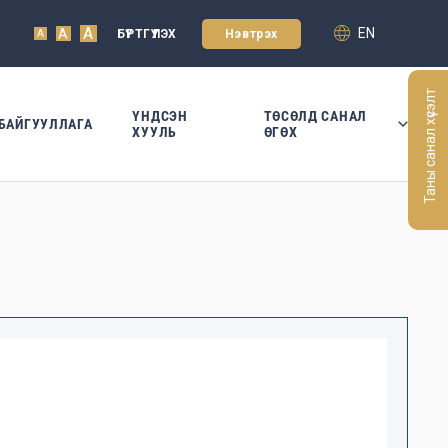
A
EN
A
БҮРТГҮҮЛЭХ
Нэвтрэх
A
Таны санал хүсэлт
ҮНДСЭН
ТӨСӨЛД САНАЛ
БАЙГУУЛЛАГА
ХУУЛЬ
ӨГӨХ