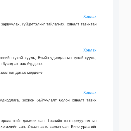
Хэвлэх
 зарцуулах, гүйцэтгэлийг тайлагнах, хяналт тавихтай
Хэвлэх
Төсвийн тухай хууль, Өрийн удирдлагын тухай хууль,
н бусад актаас бүрдэнэ.
 заалтыг дагаж мөрдөнө.
Хэвлэх
 удирдлага, зохион байгуулалт болон хяналт тавих
 эрхлэлтийг дэмжих сан, Төсвийн тогтворжуулалтын
 хөгжлийн сан, Улсын авто замын сан, Кино урлагийг