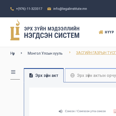
+(976)-11-323317
info@legalinstitute.mn
НҮҮР
ЗАСГИЙН ГАЗРЫН ТУС
Нүүр
Монгол Улсын хууль
Эрх зүйн акт
Эрх зүйн актын орч
Сонсох / Сонгосон утга сонсох