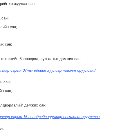
рийг хөгжүүлэх сан;
 сан;
жлийн сан;
их сан;
 техникийн боловсрол, сургалтыг дэмжих сан;
угаар сарын 07-ны өдрийн хуулиар нэмэлт оруулсан./
н сан;
йн сан;
йлдвэрлэлийг дэмжих сан;
угаар сарын 16-ны өдрийн хуулиар өөрчлөлт оруулсан./
н;