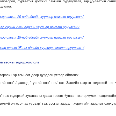
ловсрол, сургалтыг дэмжих сангийн бүрдүүлэлт, зарцуулалтын онцлог
цуулна.
гээр сарын 29-ний өдрийн хуулиар нэмэлт оруулсан./
аар сарын 2-ны өдрийн хуулиар нэмэлт оруулсан./
гээр сарын 19-ний өдрийн хуулиар нэмэлт оруулсан./
гаар сарын 05-ны өдрийн хуулиар нэмэлт оруулсан ./
 томьёоны тодорхойлолт
дараах нэр томьёог доор дурдсан утгаар ойлгоно:
усгай сан" /цаашид "тусгай сан" гэх/ гэж Засгийн газрын тодорхой чиг
эл" гэж тодорхой хугацааны дараа төсөвт буцаан төвлөрүүлэх нөхцөлтэй
хцөлгүй олгосон эх үүсвэр" гэж урсгал зардал, хөрөнгийн зардлыг санх