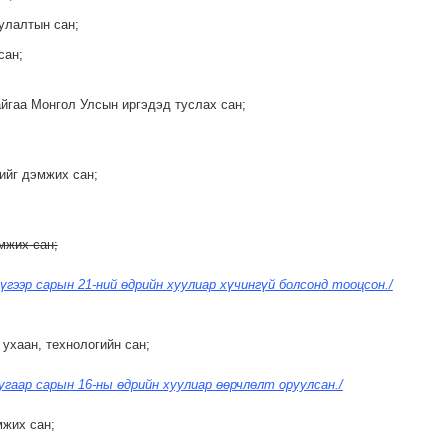
уулалтын сан;
сан;
айгаа Монгол Улсын иргэдэд туслах сан;
ийг дэмжих сан;
мжих сан;
үгээр сарын 21-ний өдрийн хуулиар хүчингүй болсонд тооцсон./
ухаан, технологийн сан;
угаар сарын 16-ны өдрийн хуулиар өөрчлөлт оруулсан./
мжих сан;