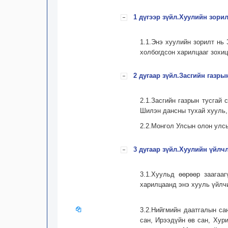
1 дүгээр зүйл.Хуулийн зорил
1.1.Энэ хуулийн зорилт нь 
холбогдсон харилцааг зохи
2 дугаар зүйл.Засгийн газры
2.1.Засгийн газрын тусгай
Шилэн дансны тухай хууль, 
2.2.Монгол Улсын олон улсы
3 дугаар зүйл.Хуулийн үйлч
3.1.Хуульд өөрөөр заагаа
харилцаанд энэ хууль үйлч
3.2.Нийгмийн даатгалын с
сан, Ирээдүйн өв сан, Хур