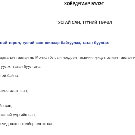
ХОЁРДУГААР БҮЛЭГ
ТУСГАЙ САН, ТҮҮНИЙ ТӨРӨЛ
үний төрөл, тусгай санг шинээр байгуулах, татан буулгах
 зарлагын тайлан нь Монгол Улсын нэгдсэн төсвийн гүйцэтгэлийн тайланг
гуулж, татан буулгана.
тэй байна:
 амьсгалын сан;
йн сан;
гээний үүргийн сан;
огчид нөхөн төлбөр олгох сан;