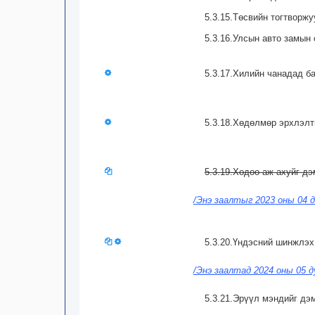
5.3.15.Төсвийн тогтворж
5.3.16.Улсын авто замын 
5.3.17.Хилийн чанадад б
5.3.18.Хөдөлмөр эрхлэлт
5.3.19.Хөдөө аж ахуйг дэ
/Энэ заалтыг 2023 оны 04 д
5.3.20.Үндэсний шинжлэх 
/Энэ заалтад 2024 оны 05 д
5.3.21.Эрүүл мэндийг дэ