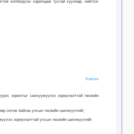
той холбогдсон харилцааг тусгай хуулиар, нийтлэг
Хэвлэх
 үүрэг, зорилтыг санхүүжүүлэх зориулалттай төсвийн
гөөр олгож байгаа улсын төсвийн шилжүүлгийг;
үүжүүлэх зориулалттай улсын төсвийн шилжүүлгийг.