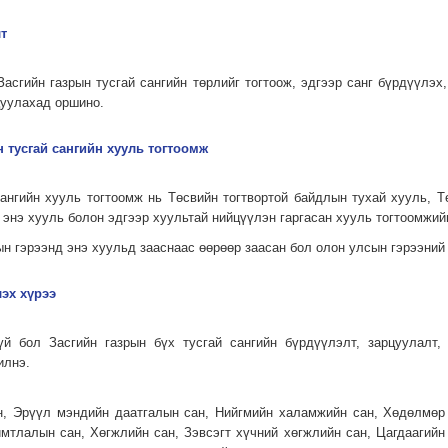
т
Засгийн газрын тусгай сангийн төрлийг тогтоож, эдгээр санг бүрдүүлэх,
цуулахад оршино.
н тусгай сангийн хууль тогтоомж
 сангийн хууль тогтоомж нь Төсвийн тогтвортой байдлын тухай хууль, 
энэ хууль болон эдгээр хуультай нийцүүлэн гаргасан хууль тогтоомжий
н гэрээнд энэ хуульд зааснаас өөрөөр заасан бол олон улсын гэрээний
лэх хүрээ
гүй бол Засгийн газрын бүх тусгай сангийн бүрдүүлэлт, зарцуулалт,
илнэ.
ан, Эрүүл мэндийн даатгалын сан, Нийгмийн халамжийн сан, Хөдөлмөр
имтлалын сан, Хөгжлийн сан, Зэвсэгт хүчний хөгжлийн сан, Цагдаагийн