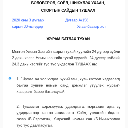
БОЛОВСРОЛ, СОЁЛ, ШИНЖЛЭХ УХААН,
СПОРТЫН САЙДЫН ТУШААЛ
2020 оны 3 дугаар
Дугаар А/158
сарын 30-ны өдөр
Улаанбаатар хот
ЖУРАМ БАТЛАХ ТУХАЙ
Монгол Улсын Засгийн газрын тухай хуулийн 24 дүгээр зүйлийн
2 дахь хэсэг, Номын сангийн тухай хуулийн 24 дүгээр зүйлийн
24.3 дахь хэсгийг тус тус үндэслэн ТУШААХ нь:
1. "Чухал ач холбогдол бүхий ганц хувь бүтээл хадгалагдаж
байгаа хувийн номын санд дэмжлэг үзүүлэх журам"-ыг
хавсралт ёсоор баталсугай.
2. Тушаалыг хэрэгжүүлж удирдлага, мэргэжил арга зүйн
удирдлагаар ханган ажиллахыг Соёл, урлагийн бодлогын
газар /Б.Сэргэлэн/, Үндэсний номын сан /Б.Ичинхорлоо/-д
тус тус даалгасугай.