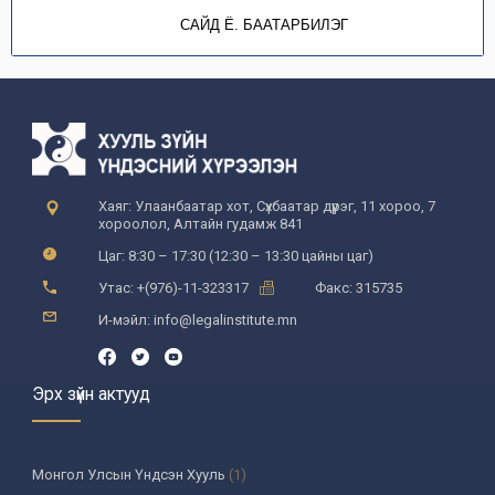
САЙД Ё. БААТАРБИЛЭГ
Хаяг: Улаанбаатар хот, Сүхбаатар дүүрэг, 11 хороо, 7
хороолол, Алтайн гудамж 841
Цаг: 8:30 – 17:30 (12:30 – 13:30 цайны цаг)
Утас: +(976)-11-323317
Факс: 315735
И-мэйл: info@legalinstitute.mn
Эрх зүйн актууд
Монгол Улсын Үндсэн Хууль
(1)