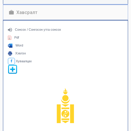
Хавсралт
Сонсох / Сонгосон утга сонсох
Pdf
Word
Хэвлэх
Хуваалцах