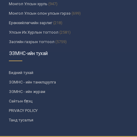
Монгол Улсын хууль
(947)
Монгол Улсын олон улсын гэрээ
(699)
Ерөнхийлөгчийн зарлиг
(218)
Улсын Их Хурлын тогтоол
(2581)
Засгийн газрын тогтоол
(5759)
Үндсэн хуулийн цэцийн шийдвэр
(335)
ЭЗМНС-ийн тухай
Улсын дээд шүүхийн тогтоол
(259)
УИХ-аас томилогддог байгууллагын дарга, түүнтэй адилтгах албан
Бидний тухай
тушаалтны шийдвэр
(130)
ЭЗМНС - ийн танилцуулга
Сайдын тушаал
(987)
ЭЗМНС - ийн журам
Засгийн газрын агентлагийн даргын тушаал
(215)
Сайтын бүтэц
Хууль, хяналтын байгууллага
(6)
PRIVACY POLICY
Төрийн зарим чиг үүргийг хууль болон гэрээний үндсэн дээр
хэрэгжүүлж буй байгууллага
(3)
Танд тусалъя
Аймаг, нийслэлийн ИТХ-ын шийдвэр
(1208)
Аймаг, нийслэлийн Засаг даргын захирамж
(85)