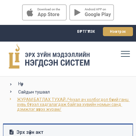
БҮРТГҮҮЛЭХ
Нэвтрэх
Нүүр
Сайдын тушаал
ЖУРАМ БАТЛАХ ТУХАЙ /Чухал ач холбогдол бүхий ганц 
хувь бүтээл хадгалагдаж байгаа хувийн номын санд 
дэмжлэг үзүүлэх журам/
Эрх зүйн акт