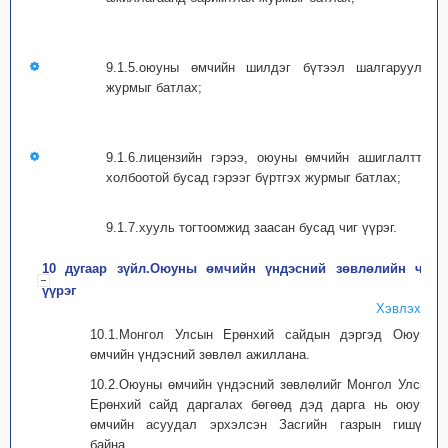
9.1.5.оюуны өмчийн шилдэг бүтээл шалгаруулах
журмыг батлах;
9.1.6.лицензийн гэрээ, оюуны өмчийн ашиглалттай
холбоотой бусад гэрээг бүртгэх журмыг батлах;
9.1.7.хууль тогтоомжид заасан бусад чиг үүрэг.
10 дугаар зүйл.Оюуны өмчийн үндэсний зөвлөлийн чиг
үүрэг
Хэвлэх
10.1.Монгол Улсын Ерөнхий сайдын дэргэд Оюуны
өмчийн үндэсний зөвлөл ажиллана.
10.2.Оюуны өмчийн үндэсний зөвлөлийг Монгол Улсын
Ерөнхий сайд даргалах бөгөөд дэд дарга нь оюуны
өмчийн асуудал эрхэлсэн Засгийн газрын гишүүн
байна.