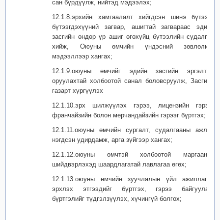
сан бүрдүүлж, нийтэд мэдээлэх;
12.1.8.эрхийн хамгаалалт хийгдсэн шинэ бүтээл,
бүтээгдэхүүний загвар, ашигтай загвараас эдийн
засгийн өндөр үр ашиг өгөхүйц бүтээлийн судалгаа
хийж, Оюуны өмчийн үндэсний зөвлөлийг
мэдээллээр хангах;
12.1.9.оюуны өмчийг эдийн засгийн эргэлтэд
оруулахтай холбоотой санал боловсруулж, Засгийн
газарт хүргүүлэх
12.1.10.эрх шилжүүлэх гэрээ, лицензийн гэрээ,
франчайзийн болон мерчандайзийн гэрээг бүртгэх;
12.1.11.оюуны өмчийн сургалт, судалгааны ажлыг
нэгдсэн удирдамж, арга зүйгээр хангах;
12.1.12.оюуны өмчтэй холбоотой маргааныг
шийдвэрлэхэд шаардлагатай лавлагаа өгөх;
12.1.13.оюуны өмчийн зуучлалын үйл ажиллагаа
эрхлэх этгээдийг бүртгэх, гэрээ байгуулах,
бүртгэлийг түдгэлзүүлэх, хүчингүй болгох;