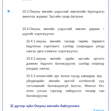
10.3.Оюуны өмчийн үндэсний зөвлөлийн бүрэлдэхүүн,
ажиллах журмыг Засгийн газар батална.
10.4.Оюуны өмчийн үндэсний зөвлөл дараах чиг
үүргийг хэрэгжүүлнэ:
10.4.1.оюуны өмчийн талаар төрөөс баримтлах
бодлогын хэрэгжилт, салбар хоорондын уялдааг
хангах арга хэмжээг хэрэгжүүлэх;
10.4.2.оюуны өмчийн эдийн засгийн эргэлтийг
дэмжих бодлого боловсруулж, салбар хоорондын
уялдааг хангах;
10.4.3.зохиогчийн эрх болон түүнд хамаарах эрх, аж
үйлдвэрийн өмчийн эрхтэй холбоотой хууль
тогтоомжийг боловсронгуй болгох, Монгол Улсын
олон улсын гэрээнд нийцүүлэх талаар санал
боловсруулах.
11 дүгээр зүйл.Оюуны өмчийн байгууллага
Хэвлэх