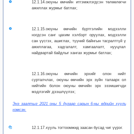
12.1.14.оюуны өмчийн итгэмжлэгдсэн төлөөлөгчийн
ажиллах журмыг батлах;
12.1.15.оюуны өмчийн бүртгэлийн мэдээллийн
нэгдсэн санг цахим хэлбэрт оруулах, мэдээллийн
сан үүсгэх, ашиглах, түүний байнгын тасралтгүй үйл
ажиллагаа, хадгалалт, хамгаалалт, нууцлалын
найдвартай байдлыг хангах журмыг батлах;
12.1.16.оюуны өмчийн эрхийг олон нийтэд
сурталчлах, оюуны өмчийн эрх зүйн талаарх олон
нийтийн болон оюуны өмчийн эрх эзэмшигчдийн
мэдлэгийг дээшлүүлэх;
Энэ заалтыг 2021 оны 5 дугаар сарын 6-ны өдрийн хуулиар
нэмсэн.
12.1.17.хууль тогтоомжид заасан бусад чиг үүрэг.