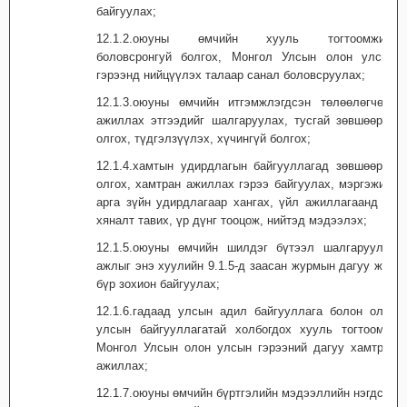
байгуулах;
12.1.2.оюуны өмчийн хууль тогтоомжийг
боловсронгуй болгох, Монгол Улсын олон улсын
гэрээнд нийцүүлэх талаар санал боловсруулах;
12.1.3.оюуны өмчийн итгэмжлэгдсэн төлөөлөгчөөр
ажиллах этгээдийг шалгаруулах, тусгай зөвшөөрөл
олгох, түдгэлзүүлэх, хүчингүй болгох;
12.1.4.хамтын удирдлагын байгууллагад зөвшөөрөл
олгох, хамтран ажиллах гэрээ байгуулах, мэргэжил,
арга зүйн удирдлагаар хангах, үйл ажиллагаанд нь
хяналт тавих, үр дүнг тооцож, нийтэд мэдээлэх;
12.1.5.оюуны өмчийн шилдэг бүтээл шалгаруулах
ажлыг энэ хуулийн 9.1.5-д заасан журмын дагуу жил
бүр зохион байгуулах;
12.1.6.гадаад улсын адил байгууллага болон олон
улсын байгууллагатай холбогдох хууль тогтоомж,
Монгол Улсын олон улсын гэрээний дагуу хамтран
ажиллах;
12.1.7.оюуны өмчийн бүртгэлийн мэдээллийн нэгдсэн