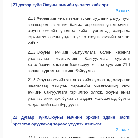
21 дүгээр зүйл.Оюуны өмчийн үнэлгээ хийх эрх
Хэвлэх
21.1.Хөрөнгийн үнэлгээний тухай хуулийн дагуу тусгай
зөвшөөрөл эзэмшиж байгаа хөрөнгийн үнэлгээчин нь
оюуны өмчийн үнэлгээ хийх сургалтад хамрагдаж,
гэрчилгээ авсны үндсэн дээр оюуны өмчийн үнэлгээг
хийнэ.
21.2.Оюуны өмчийн байгууллага болон хөрөнгийн
үнэлгээний мэргэжлийн байгууллага сургалтын
хөтөлбөрийг хамтран боловсруулж, энэ хуулийн 21.1-д
заасан сургалтыг зохион байгуулна.
21.3.Оюуны өмчийн үнэлгээ хийх сургалтад хамрагдаж,
шалгалтад тэнцсэн хөрөнгийн үнэлгээчинд оюуны
өмчийн байгууллага гэрчилгээ олгож, оюуны өмчийн
үнэлгээ хийх эрх бүхий этгээдийн жагсаалтад бүртгэж,
мэдээллийн сан бүрдүүлнэ.
22 дугаар зүйл.Оюуны өмчийн эрхийг эдийн засгийн
эргэлтэд оруулахад төрөөс үзүүлэх дэмжлэг
Хэвлэх
22.1.Төрөөс оюуны өмчийг эдийн засгийн эргэлтэд