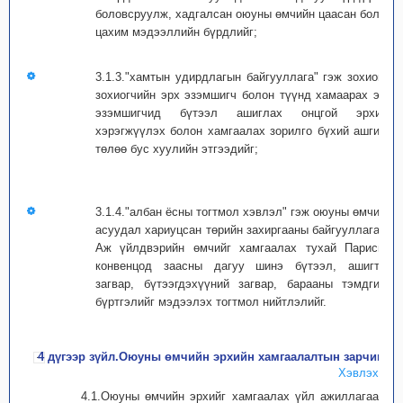
боловсруулж, хадгалсан оюуны өмчийн цаасан болон
цахим мэдээллийн бүрдлийг;
3.1.3."хамтын удирдлагын байгууллага" гэж зохиогч,
зохиогчийн эрх эзэмшигч болон түүнд хамаарах эрх
эзэмшигчид бүтээл ашиглах онцгой эрхийг
хэрэгжүүлэх болон хамгаалах зорилго бүхий ашгийн
төлөө бус хуулийн этгээдийг;
3.1.4."албан ёсны тогтмол хэвлэл" гэж оюуны өмчийн
асуудал хариуцсан төрийн захиргааны байгууллагаас
Аж үйлдвэрийн өмчийг хамгаалах тухай Парисын
конвенцод заасны дагуу шинэ бүтээл, ашигтай
загвар, бүтээгдэхүүний загвар, барааны тэмдгийн
бүртгэлийг мэдээлэх тогтмол нийтлэлийг.
4 дүгээр зүйл.Оюуны өмчийн эрхийн хамгаалалтын зарчим
Хэвлэх
4.1.Оюуны өмчийн эрхийг хамгаалах үйл ажиллагаанд