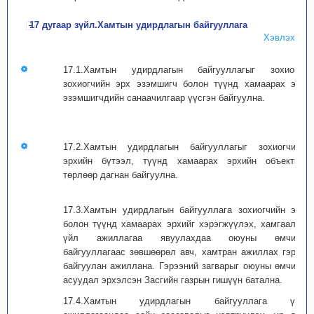
17 дугаар зүйл.Хамтын удирдлагын байгууллага
Хэвлэх
17.1.Хамтын удирдлагын байгууллагыг зохиогч,
зохиогчийн эрх эзэмшигч болон түүнд хамаарах эрх
эзэмшигчдийн санаачилгаар үүсгэн байгуулна.
17.2.Хамтын удирдлагын байгууллагыг зохиогчийн
эрхийн бүтээл, түүнд хамаарах эрхийн объектын
төрлөөр дагнан байгуулна.
17.3.Хамтын удирдлагын байгууллага зохиогчийн эрх
болон түүнд хамаарах эрхийг хэрэгжүүлэх, хамгаалах
үйл ажиллагаа явуулахдаа оюуны өмчийн
байгууллагаас зөвшөөрөл авч, хамтран ажиллах гэрээ
байгуулан ажиллана. Гэрээний загварыг оюуны өмчийн
асуудал эрхэлсэн Засгийн газрын гишүүн батална.
17.4.Хамтын удирдлагын байгууллага үйл