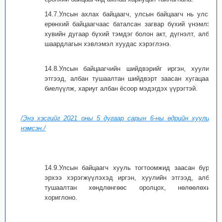
14.7.Улсын ахлах байцаагч, улсын байцаагч нь улсын
ерөнхий байцаагчаас баталсан загвар бүхий үнэмлэх,
хувийн дугаар бүхий тэмдэг болон акт, дүгнэлт, албан
шаардлагын хэвлэмэл хуудас хэрэглэнэ.
14.8.Улсын байцаагчийн шийдвэрийг иргэн, хуулийн
этгээд, албан тушаалтан шийдвэрт заасан хугацаанд
биелүүлж, хариуг албан ёсоор мэдэгдэх үүрэгтэй.
/Энэ хэсгийг 2021 оны 5 дугаар сарын 6-ны өдрийн хуулиар
нэмсэн./
14.9.Улсын байцаагч хууль тогтоомжид заасан бүрэн
эрхээ хэрэгжүүлэхэд иргэн, хуулийн этгээд, албан
тушаалтан хөндлөнгөөс оролцох, нөлөөлөхийг
хориглоно.