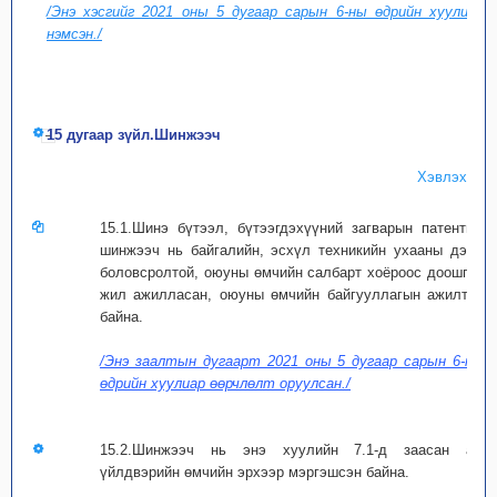
/Энэ хэсгийг 2021 оны 5 дугаар сарын 6-ны өдрийн хуулиар
нэмсэн./
15 дугаар зүйл.Шинжээч
Хэвлэх
15.1.Шинэ бүтээл, бүтээгдэхүүний загварын патентын
шинжээч нь байгалийн, эсхүл техникийн ухааны дээд
боловсролтой, оюуны өмчийн салбарт хоёроос доошгүй
жил ажилласан, оюуны өмчийн байгууллагын ажилтан
байна.
/Энэ заалтын дугаарт 2021 оны 5 дугаар сарын 6-ны
өдрийн хуулиар өөрчлөлт оруулсан./
15.2.Шинжээч нь энэ хуулийн 7.1-д заасан аж
үйлдвэрийн өмчийн эрхээр мэргэшсэн байна.