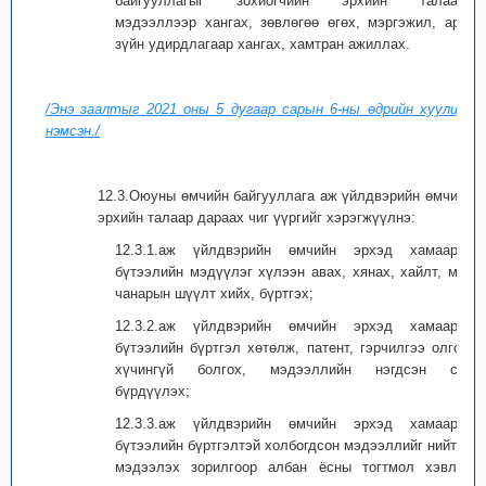
байгууллагыг зохиогчийн эрхийн талаарх
мэдээллээр хангах, зөвлөгөө өгөх, мэргэжил, арга
зүйн удирдлагаар хангах, хамтран ажиллах.
/Энэ заалтыг 2021 оны 5 дугаар сарын 6-ны өдрийн хуулиар
нэмсэн./
12.3.Оюуны өмчийн байгууллага аж үйлдвэрийн өмчийн
эрхийн талаар дараах чиг үүргийг хэрэгжүүлнэ:
12.3.1.аж үйлдвэрийн өмчийн эрхэд хамаарах
бүтээлийн мэдүүлэг хүлээн авах, хянах, хайлт, мөн
чанарын шүүлт хийх, бүртгэх;
12.3.2.аж үйлдвэрийн өмчийн эрхэд хамаарах
бүтээлийн бүртгэл хөтөлж, патент, гэрчилгээ олгох,
хүчингүй болгох, мэдээллийн нэгдсэн сан
бүрдүүлэх;
12.3.3.аж үйлдвэрийн өмчийн эрхэд хамаарах
бүтээлийн бүртгэлтэй холбогдсон мэдээллийг нийтэд
мэдээлэх зорилгоор албан ёсны тогтмол хэвлэл