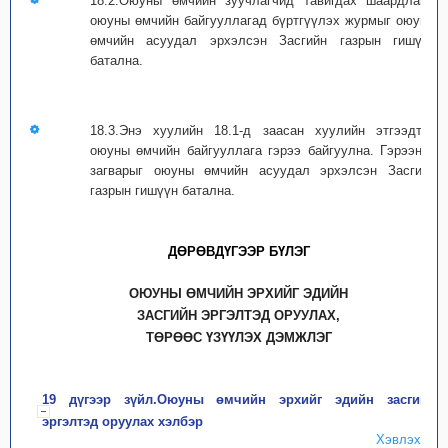
18.2.Оюуны өмчийн зуучлагчид тавигдах шаардлага,
оюуны өмчийн байгууллагад бүртгүүлэх журмыг оюуны
өмчийн асуудал эрхэлсэн Засгийн газрын гишүүн
батална.
18.3.Энэ хуулийн 18.1-д заасан хуулийн этгээдтэй
оюуны өмчийн байгууллага гэрээ байгуулна. Гэрээний
загварыг оюуны өмчийн асуудал эрхэлсэн Засгийн
газрын гишүүн батална.
ДӨРӨВДҮГЭЭР БҮЛЭГ
ОЮУНЫ ӨМЧИЙН ЭРХИЙГ ЭДИЙН
ЗАСГИЙН ЭРГЭЛТЭД ОРУУЛАХ,
ТӨРӨӨС ҮЗҮҮЛЭХ ДЭМЖЛЭГ
19 дүгээр зүйл.Оюуны өмчийн эрхийг эдийн засгийн
эргэлтэд оруулах хэлбэр
Хэвлэх