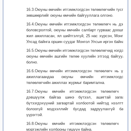
16.3.Оюуны өмчийн итгэмжлэгдсэн төлөөлөгчийн тусгай
зөвшөөрлийг оюуны өмчийн байгууллага олгоно.
16.4.Оюуны өмчийн итгэмжлэгдсэн төлөөлөгч нь дээд
боловсролтой, оюуны өмчийн салбарт гурваас доошгүй
жил ажилласан, ял шийтгэлгүй, 25 нас хүрсэн, Монгол
Улсад байнга оршин суудаг Монгол Улсын иргэн байна.
16.5.Оюуны өмчийн итгэмжлэгдсэн төлөөлөгчид нэгдэж,
оюуны өмчийн ашгийн төлөө хуулийн этгээд байгуулж
болно.
16.6.Оюуны өмчийн итгэмжлэгдсэн төлөөлөгч нь үйл
ажиллагаандаа оюуны өмчийн итгэмжлэгдсэн
төлөөлөгчийн ажиллах журмыг баримтална.
16.7.Оюуны өмчийн итгэмжлэгдсэн төлөөлөгч нь
дэвшүүлж байгаа шинэ бүтээл, ашигтай загвар,
бүтээгдэхүүний загвартай холбоотой нийтэд нээлттэй
болоогүй мэдээллийг бусдад задруулахгүй байх
үүрэгтэй.
16.8.Оюуны өмчийн итгэмжлэгдсэн төлөөлөгч нь
мэргэжлийн холбооны гишүүн байна.