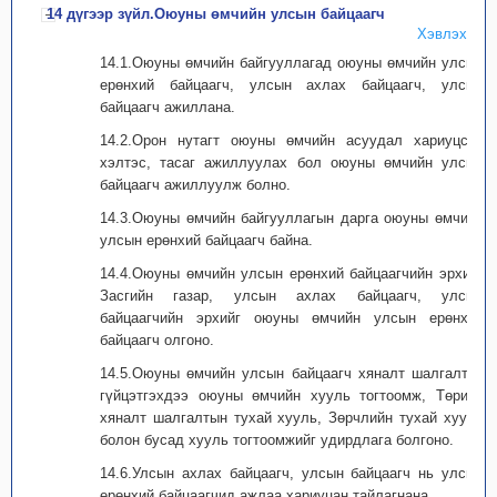
14 дүгээр зүйл.Оюуны өмчийн улсын байцаагч
Хэвлэх
14.1.Оюуны өмчийн байгууллагад оюуны өмчийн улсын
ерөнхий байцаагч, улсын ахлах байцаагч, улсын
байцаагч ажиллана.
14.2.Орон нутагт оюуны өмчийн асуудал хариуцсан
хэлтэс, тасаг ажиллуулах бол оюуны өмчийн улсын
байцаагч ажиллуулж болно.
14.3.Оюуны өмчийн байгууллагын дарга оюуны өмчийн
улсын ерөнхий байцаагч байна.
14.4.Оюуны өмчийн улсын ерөнхий байцаагчийн эрхийг
Засгийн газар, улсын ахлах байцаагч, улсын
байцаагчийн эрхийг оюуны өмчийн улсын ерөнхий
байцаагч олгоно.
14.5.Оюуны өмчийн улсын байцаагч хяналт шалгалтыг
гүйцэтгэхдээ оюуны өмчийн хууль тогтоомж, Төрийн
хяналт шалгалтын тухай хууль, Зөрчлийн тухай хууль
болон бусад хууль тогтоомжийг удирдлага болгоно.
14.6.Улсын ахлах байцаагч, улсын байцаагч нь улсын
ерөнхий байцаагчид ажлаа хариуцан тайлагнана.