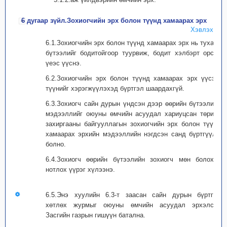
6 дугаар зүйл.Зохиогчийн эрх болон түүнд хамаарах эрх
Хэвлэх
6.1.Зохиогчийн эрх болон түүнд хамаарах эрх нь тухайн
бүтээлийг бодитойгоор туурвиж, бодит хэлбэрт орсон
үеэс үүснэ.
6.2.Зохиогчийн эрх болон түүнд хамаарах эрх үүсэх,
түүнийг хэрэгжүүлэхэд бүртгэл шаардахгүй.
6.3.Зохиогч сайн дурын үндсэн дээр өөрийн бүтээлийн
мэдээллийг оюуны өмчийн асуудал хариуцсан төрийн
захиргааны байгууллагын зохиогчийн эрх болон түүнд
хамаарах эрхийн мэдээллийн нэгдсэн санд бүртгүүлж
болно.
6.4.Зохиогч өөрийн бүтээлийн зохиогч мөн болохоо
нотлох үүрэг хүлээнэ.
6.5.Энэ хуулийн 6.3-т заасан сайн дурын бүртгэл
хөтлөх журмыг оюуны өмчийн асуудал эрхэлсэн
Засгийн газрын гишүүн батална.