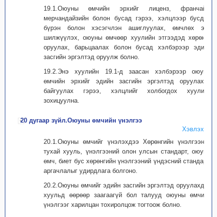
19.1.Оюуны өмчийн эрхийг лиценз, франчайз,
мерчандайзийн болон бусад гэрээ, хэлцлээр бусдад
бүрэн болон хэсэгчлэн ашиглуулах, өмчлөх эрх
шилжүүлэх, оюуны өмчөөр хуулийн этгээдэд хөрөнгө
оруулах, барьцаалах болон бусад хэлбэрээр эдийн
засгийн эргэлтэд оруулж болно.
19.2.Энэ хуулийн 19.1-д заасан хэлбэрээр оюуны
өмчийн эрхийг эдийн засгийн эргэлтэд оруулахад
байгуулах гэрээ, хэлцлийг холбогдох хуулиар
зохицуулна.
20 дугаар зүйл.Оюуны өмчийн үнэлгээ
Хэвлэх
20.1.Оюуны өмчийг үнэлэхдээ Хөрөнгийн үнэлгээний
тухай хууль, үнэлгээний олон улсын стандарт, оюуны
өмч, биет бус хөрөнгийн үнэлгээний үндэсний стандарт,
аргачлалыг удирдлага болгоно.
20.2.Оюуны өмчийг эдийн засгийн эргэлтэд оруулахдаа
хуульд өөрөөр заагаагүй бол талууд оюуны өмчийн
үнэлгээг харилцан тохиролцож тогтоож болно.