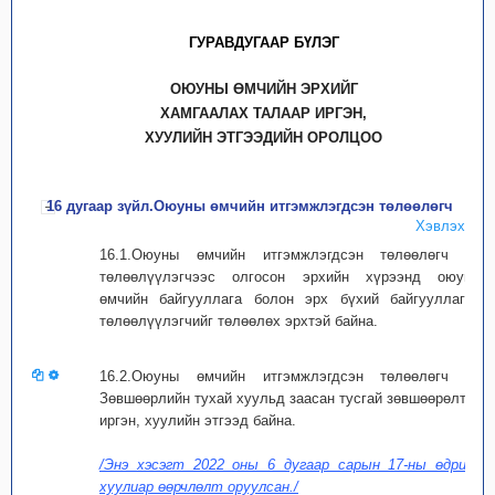
ГУРАВДУГААР БҮЛЭГ
ОЮУНЫ ӨМЧИЙН ЭРХИЙГ
ХАМГААЛАХ ТАЛААР ИРГЭН,
ХУУЛИЙН ЭТГЭЭДИЙН ОРОЛЦОО
16 дугаар зүйл.Оюуны өмчийн итгэмжлэгдсэн төлөөлөгч
Хэвлэх
16.1.Оюуны өмчийн итгэмжлэгдсэн төлөөлөгч нь
төлөөлүүлэгчээс олгосон эрхийн хүрээнд оюуны
өмчийн байгууллага болон эрх бүхий байгууллагад
төлөөлүүлэгчийг төлөөлөх эрхтэй байна.
16.2.Оюуны өмчийн итгэмжлэгдсэн төлөөлөгч нь
Зөвшөөрлийн тухай хуульд заасан тусгай зөвшөөрөлтэй
иргэн, хуулийн этгээд байна.
/Энэ хэсэгт 2022 оны 6 дугаар сарын 17-ны өдрийн
хуулиар өөрчлөлт оруулсан./