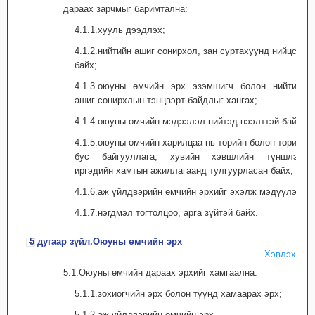
дараах зарчмыг баримтална:
4.1.1.хууль дээдлэх;
4.1.2.нийтийн ашиг сонирхол, зан суртахуунд нийцсэн
байх;
4.1.3.оюуны өмчийн эрх эзэмшигч болон нийтийн
ашиг сонирхлын тэнцвэрт байдлыг хангах;
4.1.4.оюуны өмчийн мэдээлэл нийтэд нээлттэй байх;
4.1.5.оюуны өмчийн харилцаа нь төрийн болон төрийн
бус байгууллага, хувийн хэвшлийн түншлэл,
иргэдийн хамтын ажиллагаанд тулгуурласан байх;
4.1.6.аж үйлдвэрийн өмчийн эрхийг эхэлж мэдүүлэх;
4.1.7.нэгдмэл тогтолцоо, арга зүйтэй байх.
5 дугаар зүйл.Оюуны өмчийн эрх
Хэвлэх
5.1.Оюуны өмчийн дараах эрхийг хамгаална:
5.1.1.зохиогчийн эрх болон түүнд хамаарах эрх;
5.1.2.аж үйлдвэрийн өмчийн эрх.