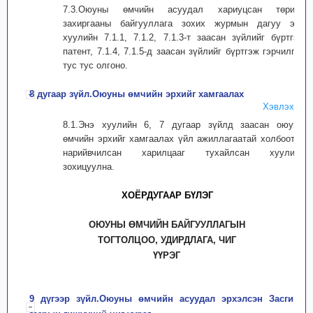
7.3.Оюуны өмчийн асуудал хариуцсан төрийн
захиргааны байгууллага зохих журмын дагуу энэ
хуулийн 7.1.1, 7.1.2, 7.1.3-т заасан зүйлийг бүртгэж
патент, 7.1.4, 7.1.5-д заасан зүйлийг бүртгэж гэрчилгээ
тус тус олгоно.
8 дугаар зүйл.Оюуны өмчийн эрхийг хамгаалах
Хэвлэх
8.1.Энэ хуулийн 6, 7 дугаар зүйлд заасан оюуны
өмчийн эрхийг хамгаалах үйл ажиллагаатай холбоотой
нарийвчилсан харилцааг тухайлсан хуулиар
зохицуулна.
ХОЁРДУГААР БҮЛЭГ
ОЮУНЫ ӨМЧИЙН БАЙГУУЛЛАГЫН
ТОГТОЛЦОО, УДИРДЛАГА, ЧИГ
ҮҮРЭГ
9 дүгээр зүйл.Оюуны өмчийн асуудал эрхэлсэн Засгийн