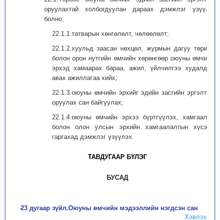
оруулахтай холбогдуулан дараах дэмжлэг үзүүлж
болно:
22.1.1.татварын хөнгөлөлт, чөлөөлөлт;
22.1.2.хуульд заасан нөхцөл, журмын дагуу төрийн
болон орон нутгийн өмчийн хөрөнгөөр оюуны өмчийн
эрхэд хамаарах бараа, ажил, үйлчилгээ худалдан
авах ажиллагаа хийх;
22.1.3.оюуны өмчийн эрхийг эдийн засгийн эргэлтэд
оруулах сан байгуулах;
22.1.4.оюуны өмчийн эрхээ бүртгүүлэх, хамгаалах
болон олон улсын эрхийн хамгаалалтын хүсэлт
гаргахад дэмжлэг үзүүлэх.
ТАВДУГААР БҮЛЭГ
БУСАД
23 дугаар зүйл.Оюуны өмчийн мэдээллийн нэгдсэн сан
Хэвлэх