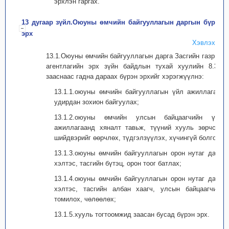
эрхлэн гаргах.
13 дугаар зүйл.Оюуны өмчийн байгууллагын даргын бүрэн
эрх
Хэвлэх
13.1.Оюуны өмчийн байгууллагын дарга Засгийн газрын
агентлагийн эрх зүйн байдлын тухай хуулийн 8.3-т
зааснаас гадна дараах бүрэн эрхийг хэрэгжүүлнэ:
13.1.1.оюуны өмчийн байгууллагын үйл ажиллагааг
удирдан зохион байгуулах;
13.1.2.оюуны өмчийн улсын байцаагчийн үйл
ажиллагаанд хяналт тавьж, түүний хууль зөрчсөн
шийдвэрийг өөрчлөх, түдгэлзүүлэх, хүчингүй болгох;
13.1.3.оюуны өмчийн байгууллагын орон нутаг дахь
хэлтэс, тасгийн бүтэц, орон тоог батлах;
13.1.4.оюуны өмчийн байгууллагын орон нутаг дахь
хэлтэс, тасгийн албан хаагч, улсын байцаагчийг
томилох, чөлөөлөх;
13.1.5.хууль тогтоомжид заасан бусад бүрэн эрх.