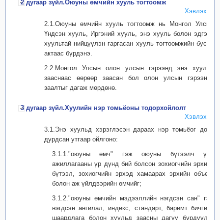
2 дугаар зүйл.Оюуны өмчийн хууль тогтоомж
Хэвлэх
2.1.Оюуны өмчийн хууль тогтоомж нь Монгол Улсын
Үндсэн хууль, Иргэний хууль, энэ хууль болон эдгээр
хуультай нийцүүлэн гаргасан хууль тогтоомжийн бусад
актаас бүрдэнэ.
2.2.Монгол Улсын олон улсын гэрээнд энэ хуульд
зааснаас өөрөөр заасан бол олон улсын гэрээний
заалтыг дагаж мөрдөнө.
3 дугаар зүйл.Хуулийн нэр томьёоны тодорхойлолт
Хэвлэх
3.1.Энэ хуульд хэрэглэсэн дараах нэр томьёог доор
дурдсан утгаар ойлгоно:
3.1.1."оюуны өмч" гэж оюуны бүтээлч үйл
ажиллагааны үр дүнд бий болсон зохиогчийн эрхийн
бүтээл, зохиогчийн эрхэд хамаарах эрхийн объект
болон аж үйлдвэрийн өмчийг;
3.1.2."оюуны өмчийн мэдээллийн нэгдсэн сан" гэж
нэгдсэн ангилал, индекс, стандарт, баримт бичгийн
шаардлага болон хуульд заасны дагуу бүрдүүлж,