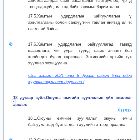
ажиллагаандаа сайн засаглалыг нэвтрүүлэх, үр дүн
тооцогдохуйц, ил тод байх зарчмыг баримтална.
17.5.Хамтын удирдлагын байгууллагын үйл
ажиллагааны болон санхүүгийн тайлан нийтэд ил тод,
нээлттэй байна.
17.6.Хамтын удирдлагын байгууллагад тавигдах
шаардлага, чиг үүрэг, түүнд тавих хяналт болон
холбогдох бусад харилцааг Зохиогчийн эрхийн тухай
хуулиар зохицуулна.
/Энэ хэсэгт 2021 оны 5 дугаар сарын 6-ны өдрийн
хуулиар өөрчлөлт оруулсан./
18 дугаар зүйл.Оюуны өмчийн зуучлалын үйл ажиллагаа
эрхлэх
Хэвлэх
18.1.Оюуны өмчийн зуучлалыг оюуны өмчийн
байгууллагад бүртгэгдсэн хуулийн этгээд эрхэлнэ.