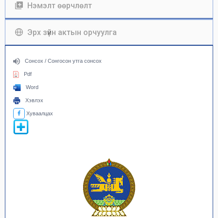
Нэмэлт өөрчлөлт
Эрх зүйн актын орчуулга
Сонсох / Сонгосон утга сонсох
Pdf
Word
Хэвлэх
Хуваалцах