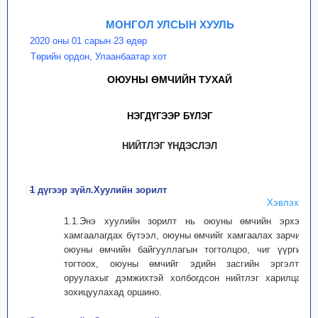
МОНГОЛ УЛСЫН ХУУЛЬ
2020 оны 01 сарын 23 өдөр
Төрийн ордон, Улаанбаатар хот
ОЮУНЫ ӨМЧИЙН ТУХАЙ
НЭГДҮГЭЭР БҮЛЭГ
НИЙТЛЭГ ҮНДЭСЛЭЛ
1 дүгээр зүйл.Хуулийн зорилт
Хэвлэх
1.1.Энэ хуулийн зорилт нь оюуны өмчийн эрхээр
хамгаалагдах бүтээл, оюуны өмчийг хамгаалах зарчим,
оюуны өмчийн байгууллагын тогтолцоо, чиг үүргийг
тогтоох, оюуны өмчийг эдийн засгийн эргэлтэд
оруулахыг дэмжихтэй холбогдсон нийтлэг харилцааг
зохицуулахад оршино.