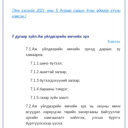
/Энэ хэсгийг 2021 оны 5 дугаар сарын 6-ны өдрийн хуулиар
нэмсэн./
7 дугаар зүйл.Аж үйлдвэрийн өмчийн эрх
Хэвлэх
7.1.Аж үйлдвэрийн өмчийн эрхэд дараах зүйл
хамаарна:
7.1.1.шинэ бүтээл;
7.1.2.ашигтай загвар;
7.1.3.бүтээгдэхүүний загвар;
7.1.4.барааны тэмдэг;
7.1.5.газар зүйн заалт.
7.2.Аж үйлдвэрийн өмчийн эрх нь оюуны өмчийн
асуудал хариуцсан төрийн захиргааны байгууллагад
эрхийн хамгаалалт хийлгэж, улсын бүртгэлд
бүртгүүлснээр үүснэ.