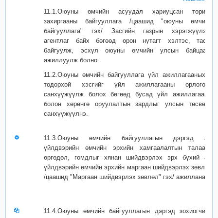
11.1.Оюуны өмчийн асуудал хариуцсан төрийн
захиргааны байгууллага /цаашид "оюуны өмчийн
байгууллага" гэх/ Засгийн газрын хэрэгжүүлэгч
агентлаг байх бөгөөд орон нутагт хэлтэс, тасаг
байгуулж, эсхүл оюуны өмчийн улсын байцаагч
ажиллуулж болно.
11.2.Оюуны өмчийн байгууллага үйл ажиллагааныхаа
тодорхой хэсгийг үйл ажиллагааны орлогоор
санхүүжүүлж болох бөгөөд бусад үйл ажиллагааны
болон хөрөнгө оруулалтын зардлыг улсын төсвөөс
санхүүжүүлнэ.
11.3.Оюуны өмчийн байгууллагын дэргэд аж
үйлдвэрийн өмчийн эрхийн хамгаалалтын талаарх
өргөдөл, гомдлыг хянан шийдвэрлэх эрх бүхий аж
үйлдвэрийн өмчийн эрхийн маргаан шийдвэрлэх зөвлөл
/цаашид "Маргаан шийдвэрлэх зөвлөл" гэх/ ажиллана.
11.4.Оюуны өмчийн байгууллагын дэргэд зохиогчийн