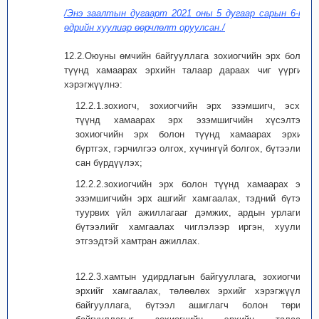
/Энэ заалтын дугаарт 2021 оны 5 дугаар сарын 6-ны
өдрийн хуулиар өөрчлөлт оруулсан./
12.2.Оюуны өмчийн байгууллага зохиогчийн эрх болон
түүнд хамаарах эрхийн талаар дараах чиг үүргийг
хэрэгжүүлнэ:
12.2.1.зохиогч, зохиогчийн эрх эзэмшигч, эсхүл
түүнд хамаарах эрх эзэмшигчийн хүсэлтээр
зохиогчийн эрх болон түүнд хамаарах эрхийг
бүртгэх, гэрчилгээ олгох, хүчингүй болгох, бүтээлийн
сан бүрдүүлэх;
12.2.2.зохиогчийн эрх болон түүнд хамаарах эрх
эзэмшигчийн эрх ашгийг хамгаалах, тэдний бүтээн
туурвих үйл ажиллагааг дэмжих, ардын урлагийн
бүтээлийг хамгаалах чиглэлээр иргэн, хуулийн
этгээдтэй хамтран ажиллах.
12.2.3.хамтын удирдлагын байгууллага, зохиогчийн
эрхийг хамгаалах, төлөөлөх эрхийг хэрэгжүүлэх
байгууллага, бүтээл ашиглагч болон төрийн