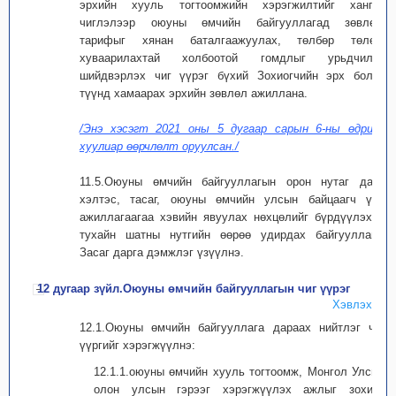
эрхийн хууль тогтоомжийн хэрэгжилтийг хангах
чиглэлээр оюуны өмчийн байгууллагад зөвлөх,
тарифыг хянан баталгаажуулах, төлбөр төлөх,
хуваарилахтай холбоотой гомдлыг урьдчилан
шийдвэрлэх чиг үүрэг бүхий Зохиогчийн эрх болон
түүнд хамаарах эрхийн зөвлөл ажиллана.
/Энэ хэсэгт 2021 оны 5 дугаар сарын 6-ны өдрийн
хуулиар өөрчлөлт оруулсан./
11.5.Оюуны өмчийн байгууллагын орон нутаг дахь
хэлтэс, тасаг, оюуны өмчийн улсын байцаагч үйл
ажиллагаагаа хэвийн явуулах нөхцөлийг бүрдүүлэхэд
тухайн шатны нутгийн өөрөө удирдах байгууллага,
Засаг дарга дэмжлэг үзүүлнэ.
12 дугаар зүйл.Оюуны өмчийн байгууллагын чиг үүрэг
Хэвлэх
12.1.Оюуны өмчийн байгууллага дараах нийтлэг чиг
үүргийг хэрэгжүүлнэ:
12.1.1.оюуны өмчийн хууль тогтоомж, Монгол Улсын
олон улсын гэрээг хэрэгжүүлэх ажлыг зохион