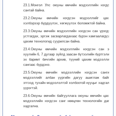
23.1.Монгол Улс оюуны өмчийн мэдээллийн нэгдсэн
сантай байна.
23.2.Оюуны өмчийн нэгдсэн мэдээллийг цахим
хэлбэрээр бүрдүүлэх, хөгжүүлэх боломжтой байна.
23.3.Оюуны өмчийн мэдээллийн нэгдсэн сан үрэгдэх,
устгагдах, эргэж засварлагдахаас бүрэн хамгаалагдсан,
цахим технологид суурилсан байна.
23.4.Оюуны өмчийн мэдээллийн нэгдсэн сан энэ
хуулийн 6, 7 дугаар зүйлд заасан бүтээлийн бүртгэлийн
эх баримт бичгийн архив, түүний цахим мэдээллийн
сангаас бүрдэнэ.
23.5.Оюуны өмчийн мэдээллийн нэгдсэн сангийн
мэдээллийг албан үүргийн дагуу ашиглаж байгаа
этгээд тухайн мэдээлэлтэй холбоотой нууцыг хадгалах
үүрэгтэй.
23.6.Оюуны өмчийн байгууллага оюуны өмчийн цахим
мэдээллийн нэгдсэн санг нөөцлөн технологийн дагуу
хадгална.