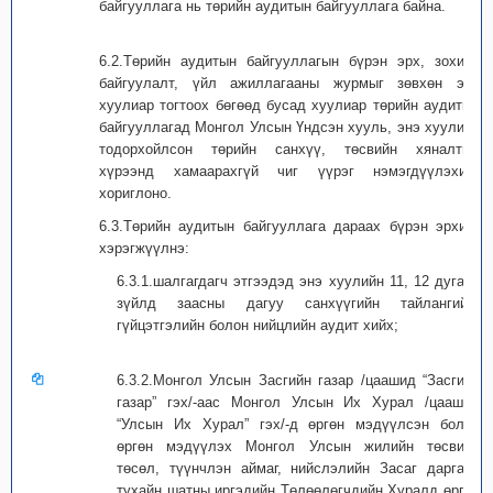
байгууллага нь төрийн аудитын байгууллага байна.
6.2.Төрийн аудитын байгууллагын бүрэн эрх, зохион
байгуулалт, үйл ажиллагааны журмыг зөвхөн энэ
хуулиар тогтоох бөгөөд бусад хуулиар төрийн аудитын
байгууллагад Монгол Улсын Үндсэн хууль, энэ хуулиар
тодорхойлсон төрийн санхүү, төсвийн хяналтын
хүрээнд хамаарахгүй чиг үүрэг нэмэгдүүлэхийг
хориглоно.
6.3.Төрийн аудитын байгууллага дараах бүрэн эрхийг
хэрэгжүүлнэ:
6.3.1.шалгагдагч этгээдэд энэ хуулийн 11, 12 дугаар
зүйлд заасны дагуу санхүүгийн тайлангийн,
гүйцэтгэлийн болон нийцлийн аудит хийх;
6.3.2.Монгол Улсын Засгийн газар /цаашид “Засгийн
газар” гэх/-аас Монгол Улсын Их Хурал /цаашид
“Улсын Их Хурал” гэх/-д өргөн мэдүүлсэн болон
өргөн мэдүүлэх Монгол Улсын жилийн төсвийн
төсөл, түүнчлэн аймаг, нийслэлийн Засаг даргаас
тухайн шатны иргэдийн Төлөөлөгчдийн Хуралд өргөн