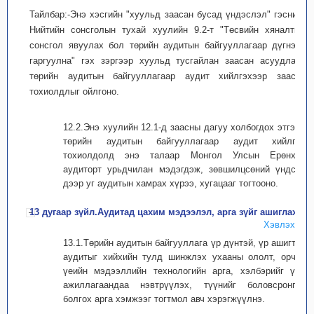
Тайлбар:-Энэ хэсгийн "хуульд заасан бусад үндэслэл" гэснийг
Нийтийн сонсголын тухай хуулийн 9.2-т "Төсвийн хяналтын
сонсгол явуулах бол төрийн аудитын байгууллагаар дүгнэлт
гаргуулна" гэх зэргээр хуульд тусгайлан заасан асуудлаар
төрийн аудитын байгууллагаар аудит хийлгэхээр заасан
тохиолдлыг ойлгоно.
12.2.Энэ хуулийн 12.1-д заасны дагуу холбогдох этгээд
төрийн аудитын байгууллагаар аудит хийлгэх
тохиолдолд энэ талаар Монгол Улсын Ерөнхий
аудиторт урьдчилан мэдэгдэж, зөвшилцсөний үндсэн
дээр уг аудитын хамрах хүрээ, хугацааг тогтооно.
13 дугаар зүйл.Аудитад цахим мэдээлэл, арга зүйг ашиглах
Хэвлэх
13.1.Төрийн аудитын байгууллага үр дүнтэй, үр ашигтай
аудитыг хийхийн тулд шинжлэх ухааны ололт, орчин
үеийн мэдээллийн технологийн арга, хэлбэрийг үйл
ажиллагаандаа нэвтрүүлэх, түүнийг боловсронгуй
болгох арга хэмжээг тогтмол авч хэрэгжүүлнэ.