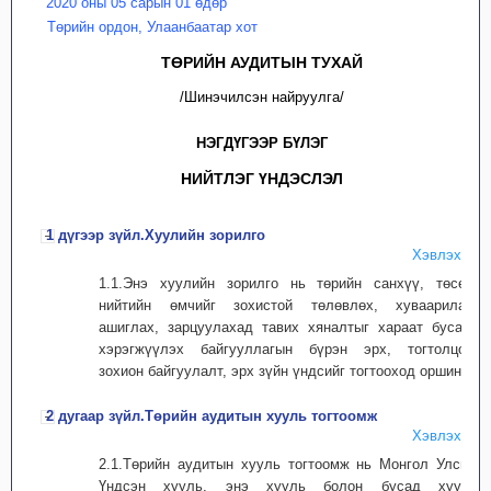
2020 оны 05 сарын 01 өдөр
Төрийн ордон, Улаанбаатар хот
ТӨРИЙН АУДИТЫН ТУХАЙ
/Шинэчилсэн найруулга/
НЭГДҮГЭЭР БҮЛЭГ
НИЙТЛЭГ ҮНДЭСЛЭЛ
1 дүгээр зүйл.Хуулийн зорилго
Хэвлэх
1.1.Энэ хуулийн зорилго нь төрийн санхүү, төсөв,
нийтийн өмчийг зохистой төлөвлөх, хуваарилах,
ашиглах, зарцуулахад тавих хяналтыг хараат бусаар
хэрэгжүүлэх байгууллагын бүрэн эрх, тогтолцоо,
зохион байгуулалт, эрх зүйн үндсийг тогтооход оршино.
2 дугаар зүйл.Төрийн аудитын хууль тогтоомж
Хэвлэх
2.1.Төрийн аудитын хууль тогтоомж нь Монгол Улсын
Үндсэн хууль, энэ хууль болон бусад хууль