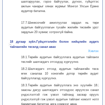
шалгаруулах, гэрээ байгуулах, дүгнэх, гүйцэтгэсэн
ажлын чанарыг хянах журмыг Монгол Улсын Ерөнхий
аудитор батална.
17.7.Шинжээчийг ажиллуулах зардал нь төрийн
аудитын байгууллагын тухайн жилийн төсвийн урсгал
зардлын 20 хувиас хэтрэхгүй байна.
18 дугаар зүйл.Гүйцэтгэлийн болон нийцлийн аудитын
тайлангийн төсөлд санал авах
Хэвлэх
18.1.Төрийн аудитын байгууллага аудитын тайлангийн
төслийг шалгагдагч этгээдэд хүргүүлнэ.
18.2.Шалгагдагч этгээд аудитын тайлангийн төсөлд
өгөх саналаа 10 хоногийн дотор төрийн аудитын
байгууллагад хүргүүлнэ.
18.3.Төрийн аудитын байгууллага энэ хуулийн 18.2-т
заасны дагуу шалгагдагч этгээдээс ирүүлсэн саналыг
үндэслэлтэй гэж үзвэл тайланд засвар оруулах,
үндэслэлгүй гэж үзвэл аудитын тайланг нэмэлт нотлох
баримтаар бататгах арга хэмжээг авна.