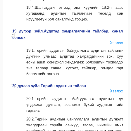
18.4.Шалгагдагч этгээд энэ хуулийн 18.2-т заасан
хугацаанд аудитын тайлангийн төсөлд санал
ирүүлээгүй бол саналгүйд тооцно.
19 дүгээр зүйл.Аудитад хамрагдагчийн тайлбар, саналыг
сонсох
Хэвлэх
19.1.Төрийн аудитын байгууллага аудитын тайлангийн
дүнгийн улмаас аудитад хамрагдагчийн эрх, хууль
ёсны ашиг сонирхол хөндөгдөж болзошгүй тохиолдолд
энэ талаар санал, хүсэлт, тайлбар, гомдол гаргах
боломжийг олгоно.
20 дугаар зүйл.Төрийн аудитын тайлан
Хэвлэх
20.1.Төрийн аудитын байгууллага аудитын дүнд
үндэслэн дүгнэлт, зөвлөмж бүхий аудитын тайлан
гаргана.
20.2.Төрийн аудитын байгууллага аудитын дүгнэлтэд
тулгуурлан төрийн санхүү, төсөв, нийтийн өмчтэй
холбоотой хууль тогтоомж, захиргааны хэм хэмжээний