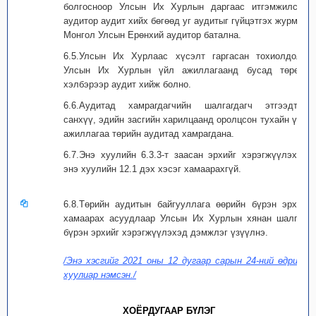
болгосноор Улсын Их Хурлын даргаас итгэмжилсэн
аудитор аудит хийх бөгөөд уг аудитыг гүйцэтгэх журмыг
Монгол Улсын Ерөнхий аудитор батална.
6.5.Улсын Их Хурлаас хүсэлт гаргасан тохиолдолд
Улсын Их Хурлын үйл ажиллагаанд бусад төрөл,
хэлбэрээр аудит хийж болно.
6.6.Аудитад хамрагдагчийн шалгагдагч этгээдтэй
санхүү, эдийн засгийн харилцаанд оролцсон тухайн үйл
ажиллагаа төрийн аудитад хамрагдана.
6.7.Энэ хуулийн 6.3.3-т заасан эрхийг хэрэгжүүлэхэд
энэ хуулийн 12.1 дэх хэсэг хамаарахгүй.
6.8.Төрийн аудитын байгууллага өөрийн бүрэн эрхэд
хамаарах асуудлаар Улсын Их Хурлын хянан шалгах
бүрэн эрхийг хэрэгжүүлэхэд дэмжлэг үзүүлнэ.
/Энэ хэсгийг 2021 оны 12 дугаар сарын 24-ний өдрийн
хуулиар нэмсэн./
ХОЁРДУГААР БҮЛЭГ