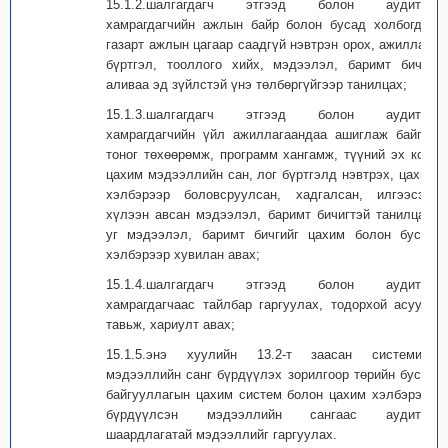
15.1.2.шалгагдагч этгээд болон аудитад
хамрагдагчийн ажлын байр болон бусад холбогдох
газарт ажлын цагаар саадгүй нэвтрэн орох, ажиллах,
бүртгэл, тооллого хийх, мэдээлэл, баримт бичиг,
аливаа эд зүйлстэй үнэ төлбөргүйгээр танилцах;
15.1.3.шалгагдагч этгээд болон аудитад
хамрагдагчийн үйл ажиллагаандаа ашиглаж байгаа
тоног төхөөрөмж, программ хангамж, түүний эх код,
цахим мэдээллийн сан, лог бүртгэлд нэвтрэх, цахим
хэлбэрээр боловсруулсан, хадгалсан, илгээсэн,
хүлээн авсан мэдээлэл, баримт бичигтэй танилцах,
уг мэдээлэл, баримт бичгийг цахим болон бусад
хэлбэрээр хувилан авах;
15.1.4.шалгагдагч этгээд болон аудитад
хамрагдагчаас тайлбар гаргуулах, тодорхой асуулт
тавьж, хариулт авах;
15.1.5.энэ хуулийн 13.2-т заасан системийн
мэдээллийн санг бүрдүүлэх зорилгоор төрийн бусад
байгууллагын цахим систем болон цахим хэлбэрээр
бүрдүүлсэн мэдээллийн сангаас аудитад
шаардлагатай мэдээллийг гаргуулах.