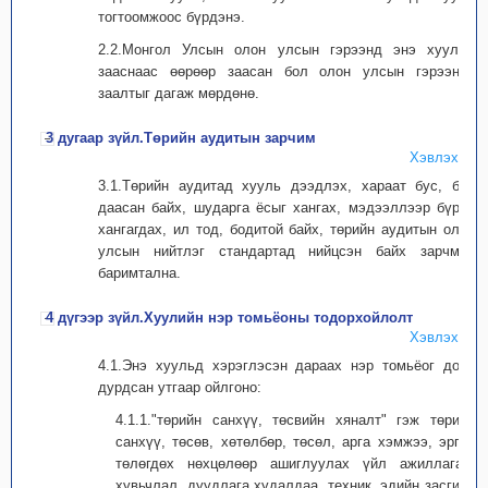
тогтоомжоос бүрдэнэ.
2.2.Монгол Улсын олон улсын гэрээнд энэ хуульд
зааснаас өөрөөр заасан бол олон улсын гэрээний
заалтыг дагаж мөрдөнө.
3 дугаар зүйл.Төрийн аудитын зарчим
Хэвлэх
3.1.Төрийн аудитад хууль дээдлэх, хараат бус, бие
даасан байх, шударга ёсыг хангах, мэдээллээр бүрэн
хангагдах, ил тод, бодитой байх, төрийн аудитын олон
улсын нийтлэг стандартад нийцсэн байх зарчмыг
баримтална.
4 дүгээр зүйл.Хуулийн нэр томьёоны тодорхойлолт
Хэвлэх
4.1.Энэ хуульд хэрэглэсэн дараах нэр томьёог доор
дурдсан утгаар ойлгоно:
4.1.1."төрийн санхүү, төсвийн хяналт" гэж төрийн
санхүү, төсөв, хөтөлбөр, төсөл, арга хэмжээ, эргэн
төлөгдөх нөхцөлөөр ашиглуулах үйл ажиллагаа,
хувьчлал, дуудлага худалдаа, техник, эдийн засгийн