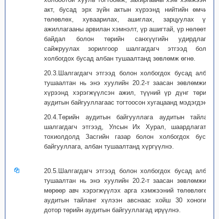
акт, бусад эрх зүйн актын хүрээнд нийтийн өмчийг
төлөвлөх, хуваарилах, ашиглах, зарцуулах үйл
ажиллагааны арвилан хэмнэлт, үр ашигтай, үр нөлөөтэй
байдал болон төрийн санхүүгийн удирдлагыг
сайжруулах зорилгоор шалгагдагч этгээд болон
холбогдох бусад албан тушаалтанд зөвлөмж өгнө.
20.3.Шалгагдагч этгээд болон холбогдох бусад албан
тушаалтан нь энэ хуулийн 20.2-т заасан зөвлөмжийн
хүрээнд хэрэгжүүлсэн ажил, түүний үр дүнг төрийн
аудитын байгууллагаас тогтоосон хугацаанд мэдэгдэнэ.
20.4.Төрийн аудитын байгууллага аудитын тайланг
шалгагдагч этгээд, Улсын Их Хурал, шаардлагатай
тохиолдолд Засгийн газар болон холбогдох бусад
байгууллага, албан тушаалтанд хүргүүлнэ.
20.5.Шалгагдагч этгээд болон холбогдох бусад албан
тушаалтан нь энэ хуулийн 20.2-т заасан зөвлөмжийн
мөрөөр авч хэрэгжүүлэх арга хэмжээний төлөвлөгөөг
аудитын тайланг хүлээн авснаас хойш 30 хоногийн
дотор төрийн аудитын байгууллагад ирүүлнэ.