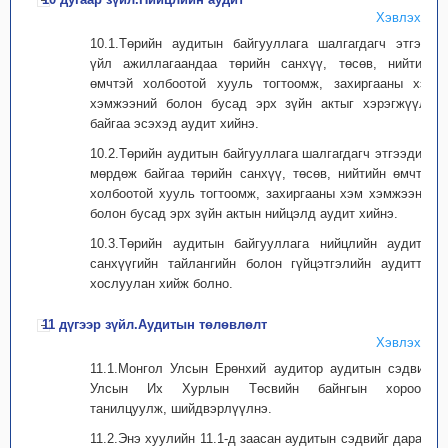
Хэвлэх
10.1.Төрийн аудитын байгууллага шалгагдагч этгээд
үйл ажиллагаандаа төрийн санхүү, төсөв, нийтийн
өмчтэй холбоотой хууль тогтоомж, захиргааны хэм
хэмжээний болон бусад эрх зүйн актыг хэрэгжүүлж
байгаа эсэхэд аудит хийнэ.
10.2.Төрийн аудитын байгууллага шалгагдагч этгээдийн
мөрдөж байгаа төрийн санхүү, төсөв, нийтийн өмчтэй
холбоотой хууль тогтоомж, захиргааны хэм хэмжээний
болон бусад эрх зүйн актын нийцэлд аудит хийнэ.
10.3.Төрийн аудитын байгууллага нийцлийн аудитыг
санхүүгийн тайлангийн болон гүйцэтгэлийн аудиттай
хослуулан хийж болно.
11 дүгээр зүйл.Аудитын төлөвлөлт
Хэвлэх
11.1.Монгол Улсын Ерөнхий аудитор аудитын сэдвийг
Улсын Их Хурлын Төсвийн байнгын хороонд
танилцуулж, шийдвэрлүүлнэ.
11.2.Энэ хуулийн 11.1-д заасан аудитын сэдвийг дараах