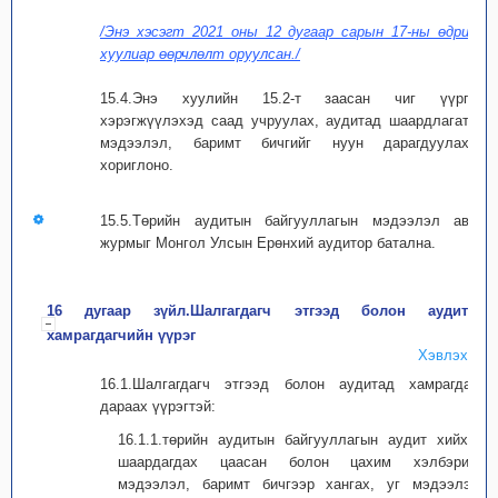
/Энэ хэсэгт 2021 оны 12 дугаар сарын 17-ны өдрийн
хуулиар өөрчлөлт оруулсан./
15.4.Энэ хуулийн 15.2-т заасан чиг үүргээ
хэрэгжүүлэхэд саад учруулах, аудитад шаардлагатай
мэдээлэл, баримт бичгийг нуун дарагдуулахыг
хориглоно.
15.5.Төрийн аудитын байгууллагын мэдээлэл авах
журмыг Монгол Улсын Ерөнхий аудитор батална.
16 дугаар зүйл.Шалгагдагч этгээд болон аудитад
хамрагдагчийн үүрэг
Хэвлэх
16.1.Шалгагдагч этгээд болон аудитад хамрагдагч
дараах үүрэгтэй:
16.1.1.төрийн аудитын байгууллагын аудит хийхэд
шаардагдах цаасан болон цахим хэлбэрийн
мэдээлэл, баримт бичгээр хангах, уг мэдээлэл,