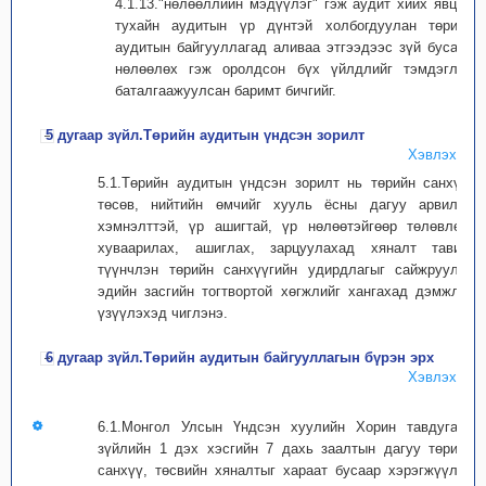
4.1.13."нөлөөллийн мэдүүлэг" гэж аудит хийх явцад
тухайн аудитын үр дүнтэй холбогдуулан төрийн
аудитын байгууллагад аливаа этгээдээс зүй бусаар
нөлөөлөх гэж оролдсон бүх үйлдлийг тэмдэглэн
баталгаажуулсан баримт бичгийг.
5 дугаар зүйл.Төрийн аудитын үндсэн зорилт
Хэвлэх
5.1.Төрийн аудитын үндсэн зорилт нь төрийн санхүү,
төсөв, нийтийн өмчийг хууль ёсны дагуу арвилан
хэмнэлттэй, үр ашигтай, үр нөлөөтэйгөөр төлөвлөх,
хуваарилах, ашиглах, зарцуулахад хяналт тавих,
түүнчлэн төрийн санхүүгийн удирдлагыг сайжруулж,
эдийн засгийн тогтвортой хөгжлийг хангахад дэмжлэг
үзүүлэхэд чиглэнэ.
6 дугаар зүйл.Төрийн аудитын байгууллагын бүрэн эрх
Хэвлэх
6.1.Монгол Улсын Үндсэн хуулийн Хорин тавдугаар
зүйлийн 1 дэх хэсгийн 7 дахь заалтын дагуу төрийн
санхүү, төсвийн хяналтыг хараат бусаар хэрэгжүүлэх