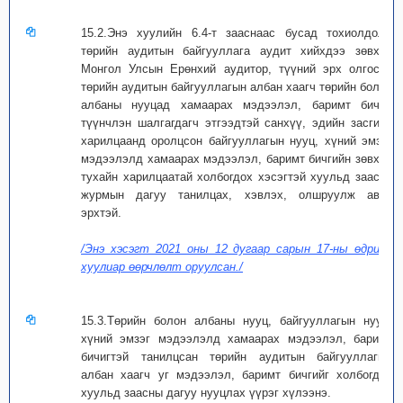
15.2.Энэ хуулийн 6.4-т зааснаас бусад тохиолдолд
төрийн аудитын байгууллага аудит хийхдээ зөвхөн
Монгол Улсын Ерөнхий аудитор, түүний эрх олгосон
төрийн аудитын байгууллагын албан хаагч төрийн болон
албаны нууцад хамаарах мэдээлэл, баримт бичиг,
түүнчлэн шалгагдагч этгээдтэй санхүү, эдийн засгийн
харилцаанд оролцсон байгууллагын нууц, хүний эмзэг
мэдээлэлд хамаарах мэдээлэл, баримт бичгийн зөвхөн
тухайн харилцаатай холбогдох хэсэгтэй хуульд заасан
журмын дагуу танилцах, хэвлэх, олшруулж авах
эрхтэй.
/Энэ хэсэгт 2021 оны 12 дугаар сарын 17-ны өдрийн
хуулиар өөрчлөлт оруулсан./
15.3.Төрийн болон албаны нууц, байгууллагын нууц,
хүний эмзэг мэдээлэлд хамаарах мэдээлэл, баримт
бичигтэй танилцсан төрийн аудитын байгууллагын
албан хаагч уг мэдээлэл, баримт бичгийг холбогдох
хуульд заасны дагуу нууцлах үүрэг хүлээнэ.