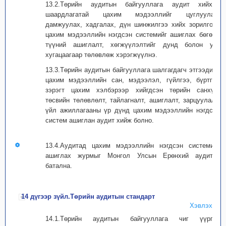
13.2.Төрийн аудитын байгууллага аудит хийхэд
шаардлагатай цахим мэдээллийг цуглуулах,
дамжуулах, хадгалах, дүн шинжилгээ хийх зорилгоор
цахим мэдээллийн нэгдсэн системийг ашиглах бөгөөд
түүний ашиглалт, хөгжүүлэлтийг дунд болон урт
хугацаагаар төлөвлөж хэрэгжүүлнэ.
13.3.Төрийн аудитын байгууллага шалгагдагч этгээдийн
цахим мэдээллийн сан, мэдээлэл, гүйлгээ, бүртгэл
зэрэгт цахим хэлбэрээр хийгдсэн төрийн санхүү,
төсвийн төлөвлөлт, тайлагналт, ашиглалт, зарцуулалт,
үйл ажиллагааны үр дүнд цахим мэдээллийн нэгдсэн
систем ашиглан аудит хийж болно.
13.4.Аудитад цахим мэдээллийн нэгдсэн системийг
ашиглах журмыг Монгол Улсын Ерөнхий аудитор
батална.
14 дүгээр зүйл.Төрийн аудитын стандарт
Хэвлэх
14.1.Төрийн аудитын байгууллага чиг үүргээ