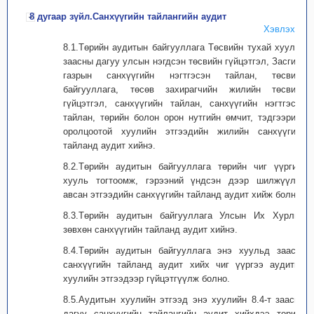
8 дугаар зүйл.Санхүүгийн тайлангийн аудит
Хэвлэх
8.1.Төрийн аудитын байгууллага Төсвийн тухай хуульд
заасны дагуу улсын нэгдсэн төсвийн гүйцэтгэл, Засгийн
газрын санхүүгийн нэгтгэсэн тайлан, төсвийн
байгууллага, төсөв захирагчийн жилийн төсвийн
гүйцэтгэл, санхүүгийн тайлан, санхүүгийн нэгтгэсэн
тайлан, төрийн болон орон нутгийн өмчит, тэдгээрийн
оролцоотой хуулийн этгээдийн жилийн санхүүгийн
тайланд аудит хийнэ.
8.2.Төрийн аудитын байгууллага төрийн чиг үүргийг
хууль тогтоомж, гэрээний үндсэн дээр шилжүүлэн
авсан этгээдийн санхүүгийн тайланд аудит хийж болно.
8.3.Төрийн аудитын байгууллага Улсын Их Хурлын
зөвхөн санхүүгийн тайланд аудит хийнэ.
8.4.Төрийн аудитын байгууллага энэ хуульд заасан
санхүүгийн тайланд аудит хийх чиг үүргээ аудитын
хуулийн этгээдээр гүйцэтгүүлж болно.
8.5.Аудитын хуулийн этгээд энэ хуулийн 8.4-т заасны
дагуу санхүүгийн тайлангийн аудит хийхдээ төрийн