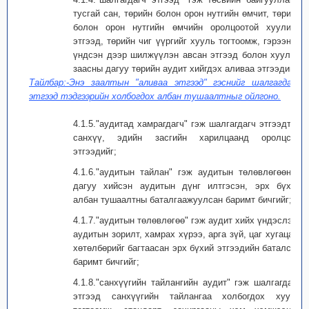
тусгай сан, төрийн болон орон нутгийн өмчит, төрийн
болон орон нутгийн өмчийн оролцоотой хуулийн
этгээд, төрийн чиг үүргийг хууль тогтоомж, гэрээний
үндсэн дээр шилжүүлэн авсан этгээд болон хуульд
заасны дагуу төрийн аудит хийгдэх аливаа этгээдийг;
Тайлбар:-Энэ заалтын "аливаа этгээд" гэснийг шалгагдагч
этгээд тэдгээрийн холбогдох албан тушаалтныг ойлгоно.
4.1.5."аудитад хамрагдагч" гэж шалгагдагч этгээдтэй
санхүү, эдийн засгийн харилцаанд оролцсон
этгээдийг;
4.1.6."аудитын тайлан" гэж аудитын төлөвлөгөөний
дагуу хийсэн аудитын дүнг илтгэсэн, эрх бүхий
албан тушаалтны баталгаажуулсан баримт бичгийг;
4.1.7."аудитын төлөвлөгөө" гэж аудит хийх үндэслэл,
аудитын зорилт, хамрах хүрээ, арга зүй, цаг хугацаа,
хөтөлбөрийг багтаасан эрх бүхий этгээдийн баталсан
баримт бичгийг;
4.1.8."санхүүгийн тайлангийн аудит" гэж шалгагдагч
этгээд санхүүгийн тайлангаа холбогдох хууль