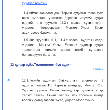
хуулиар нэмсэн./
11.4.Аймаг, нийслэл дэх Төрийн аудитын газар тухайн
орон нутагтаа гүйцэтгэх дөрвөөс илүүгүй аудитын
сэдвийг энэ хуулийн 11.3-т заасан хүчин зүйлийг
үндэслэн боловсруулж, Монгол Улсын Ерөнхий
аудитороор батлуулна.
11.5.Энэ хуулийн 11.1, 11.4-т заасан аудитын сэдвийг
үндэслэн Монгол Улсын Ерөнхий аудитор аудитын
төлөвлөгөөг жилийн болон хэтийн хугацаагаар
боловсруулж батална.
12 дугаар зүйл.Төлөвлөгөөт бус аудит
Хэвлэх
12.1.Төрийн аудитын байгууллага төлөвлөгөөт бус
аудитыг Улсын Их Хурлын шийдвэр, Монгол Улсын
Үндсэн хуулийн Хорин наймдугаар зүйлийн 2 дахь
хэсэгт заасан Хянан шалгах түр хорооны шийдвэр
болон хуульд заасан бусад үндэслэлээр хийнэ.