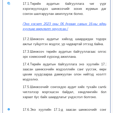
17.1.Төрийн аудитын байгууллага чиг үүргээ
хэрэгжүүлэхдээ шинжээчийг зохих журмын дагуу
сонгон шалгаруулан ажиллуулж болно.
/Энэ хэсэгт 2023 оны 06 дугаар сарын 16-ны өдрийн
хуулиар өөрчлөлт оруулсан./
17.2.Шинжээч аудитыг хийхэд шаардагдах тодорхой
ажлыг гүйцэтгэх мэдлэг, ур чадвартай этгээд байна.
17.3.Шинжээч төрийн аудитын байгууллагаас олгосон
эрх хэмжээний хүрээнд ажиллана.
17.4.Төрийн аудитын байгууллага энэ хуулийн 17.2-т
заасан шинжээчийн мэдээллийн санг үүсгэж, өөрийн
цахим хуудсаараа дамжуулан олон нийтэд нээлттэй
мэдээлнэ.
17.5.Шинжээчийг сонгохдоо аудит хийх тухайн салбар,
чиглэлээр мэргэшсэн байдал, хөндлөнгийн болон
хараат бус байх шаардлагыг үндэслэл болгоно.
17.6.Энэ хуулийн 17.1-д заасан шинжээчийг сонгон