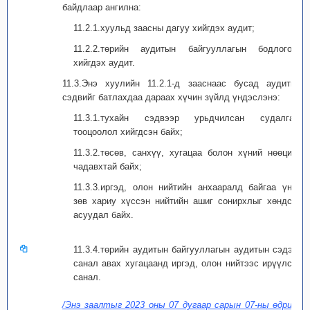
байдлаар ангилна:
11.2.1.хуульд заасны дагуу хийгдэх аудит;
11.2.2.төрийн аудитын байгууллагын бодлогоор
хийгдэх аудит.
11.3.Энэ хуулийн 11.2.1-д зааснаас бусад аудитын
сэдвийг батлахдаа дараах хүчин зүйлд үндэслэнэ:
11.3.1.тухайн сэдвээр урьдчилсан судалгаа,
тооцоолол хийгдсэн байх;
11.3.2.төсөв, санхүү, хугацаа болон хүний нөөцийн
чадавхтай байх;
11.3.3.иргэд, олон нийтийн анхааралд байгаа үнэн
зөв хариу хүссэн нийтийн ашиг сонирхлыг хөндсөн
асуудал байх.
11.3.4.төрийн аудитын байгууллагын аудитын сэдэвт
санал авах хугацаанд иргэд, олон нийтээс ирүүлсэн
санал.
/Энэ заалтыг 2023 оны 07 дугаар сарын 07-ны өдрийн