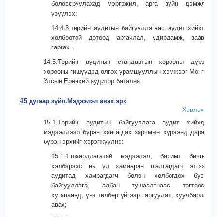
боловсруулахад мэргэжил, арга зүйн дэмжлэг
үзүүлэх;
14.4.3.төрийн аудитын байгууллагаас аудит хийхтэй
холбоотой дотоод аргачлал, удирдамж, заавар
гаргах.
14.5.Төрийн аудитын стандартын хорооны дүрэм,
хорооны гишүүдэд олгох урамшууллын хэмжээг Монгол
Улсын Ерөнхий аудитор батална.
15 дугаар зүйл.Мэдээлэл авах эрх
Хэвлэх
15.1.Төрийн аудитын байгууллага аудит хийхдээ
мэдээллээр бүрэн хангагдах зарчмын хүрээнд дараах
бүрэн эрхийг хэрэгжүүлнэ:
15.1.1.шаардлагатай мэдээлэл, баримт бичгийг
хэлбэрээс нь үл хамааран шалгагдагч этгээд,
аудитад хамрагдагч болон холбогдох бусад
байгууллага, албан тушаалтнаас тогтоосон
хугацаанд, үнэ төлбөргүйгээр гаргуулах, хуулбарлаж
авах;