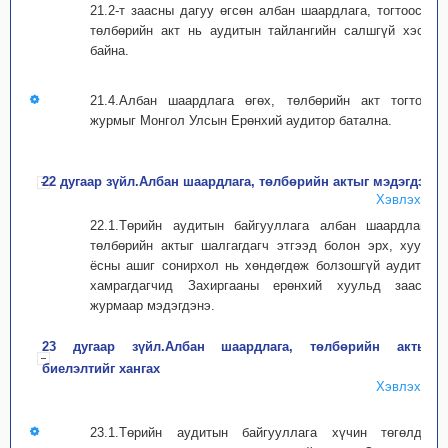
21.2-т заасны дагуу өгсөн албан шаардлага, тогтоосон
төлбөрийн акт нь аудитын тайлангийн салшгүй хэсэг
байна.
21.4.Албан шаардлага өгөх, төлбөрийн акт тогтоох
журмыг Монгол Улсын Ерөнхий аудитор батална.
22 дугаар зүйл.Албан шаардлага, төлбөрийн актыг мэдэгдэх
Хэвлэх
22.1.Төрийн аудитын байгууллага албан шаардлага,
төлбөрийн актыг шалгагдагч этгээд болон эрх, хууль
ёсны ашиг сонирхол нь хөндөгдөж болзошгүй аудитад
хамрагдагчид Захиргааны ерөнхий хуульд заасан
журмаар мэдэгдэнэ.
23 дугаар зүйл.Албан шаардлага, төлбөрийн актын
биелэлтийг хангах
Хэвлэх
23.1.Төрийн аудитын байгууллага хүчин төгөлдөр