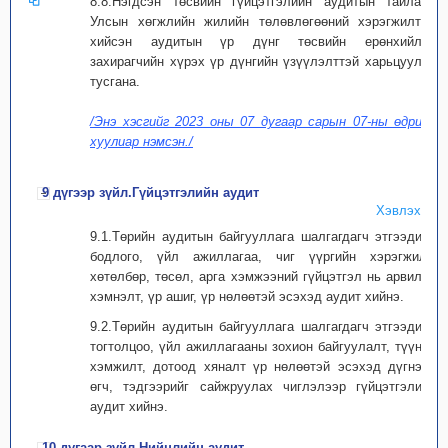
8.8.Нэгдсэн төсвийн гүйцэтгэлийн аудитын тайланд
Улсын хөгжлийн жилийн төлөвлөгөөний хэрэгжилтэд
хийсэн аудитын үр дүнг төсвийн ерөнхийлөн
захирагчийн хүрэх үр дүнгийн үзүүлэлттэй харьцуулан
тусгана.
/Энэ хэсгийг 2023 оны 07 дугаар сарын 07-ны өдрийн
хуулиар нэмсэн./
9 дүгээр зүйл.Гүйцэтгэлийн аудит
Хэвлэх
9.1.Төрийн аудитын байгууллага шалгагдагч этгээдийн
бодлого, үйл ажиллагаа, чиг үүргийн хэрэгжилт,
хөтөлбөр, төсөл, арга хэмжээний гүйцэтгэл нь арвилан
хэмнэлт, үр ашиг, үр нөлөөтэй эсэхэд аудит хийнэ.
9.2.Төрийн аудитын байгууллага шалгагдагч этгээдийн
тогтолцоо, үйл ажиллагааны зохион байгуулалт, түүний
хэмжилт, дотоод хяналт үр нөлөөтэй эсэхэд дүгнэлт
өгч, тэдгээрийг сайжруулах чиглэлээр гүйцэтгэлийн
аудит хийнэ.
10 дугаар зүйл.Нийцлийн аудит