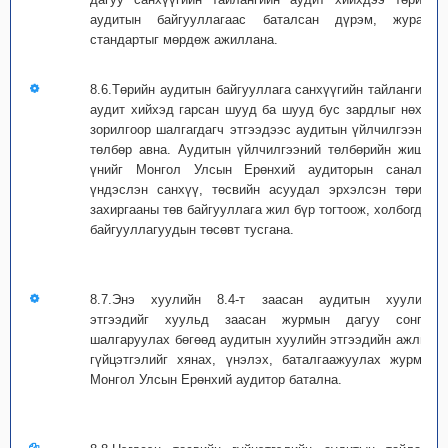
аудитын байгууллагаас баталсан дүрэм, журам,
стандартыг мөрдөж ажиллана.
8.6.Төрийн аудитын байгууллага санхүүгийн тайлангийн
аудит хийхэд гарсан шууд ба шууд бус зардлыг нөхөх
зорилгоор шалгагдагч этгээдээс аудитын үйлчилгээний
төлбөр авна. Аудитын үйлчилгээний төлбөрийн жишиг
үнийг Монгол Улсын Ерөнхий аудиторын саналыг
үндэслэн санхүү, төсвийн асуудал эрхэлсэн төрийн
захиргааны төв байгууллага жил бүр тогтоож, холбогдох
байгууллагуудын төсөвт тусгана.
8.7.Энэ хуулийн 8.4-т заасан аудитын хуулийн
этгээдийг хуульд заасан журмын дагуу сонгон
шалгаруулах бөгөөд аудитын хуулийн этгээдийн ажлын
гүйцэтгэлийг хянах, үнэлэх, баталгаажуулах журмыг
Монгол Улсын Ерөнхий аудитор батална.