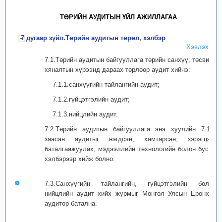
ТӨРИЙН АУДИТЫН ҮЙЛ АЖИЛЛАГАА
7 дугаар зүйл.Төрийн аудитын төрөл, хэлбэр
Хэвлэх
7.1.Төрийн аудитын байгууллага төрийн санхүү, төсвийн
хяналтын хүрээнд дараах төрлөөр аудит хийнэ:
7.1.1.санхүүгийн тайлангийн аудит;
7.1.2.гүйцэтгэлийн аудит;
7.1.3.нийцлийн аудит.
7.2.Төрийн аудитын байгууллага энэ хуулийн 7.1-д
заасан аудитыг нэгдсэн, хамтарсан, зэрэгцээ,
баталгаажуулах, мэдээллийн технологийн болон бусад
хэлбэрээр хийж болно.
7.3.Санхүүгийн тайлангийн, гүйцэтгэлийн болон
нийцлийн аудит хийх журмыг Монгол Улсын Ерөнхий
аудитор батална.