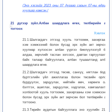
/Энэ хэсгийг 2023 оны 07 дугаар сарын 07-ны өдрийн
хуулиар нэмсэн./
21 дүгээр зүйл.Албан шаардлага өгөх, төлбөрийн акт
тогтоох
Хэвлэх
21.1.Шалгагдагч этгээд хууль тогтоомж, захиргааны
хэм хэмжээний болон бусад эрх зүйн акт зөрчсөн,
хуулиар хүлээсэн албан үүргээ биелүүлээгүй бол
алдаа, зөрчлийг таслан зогсоох, давтан гаргуулахгүй
байх талаар байгууллага, албан тушаалтанд албан
шаардлага өгнө.
21.2.Шалгагдагч этгээд төсөв, санхүү, нягтлан бодох
бүртгэлийн үйл ажиллагаа болон төсвийн орлого
бүрдүүлэх, зарцуулах, нийтийн өмч, хөрөнгө олж
бэлтгэх, ашиглах, зарцуулах, хадгалах, хамгаалахтай
холбоотой хууль тогтоомж, захиргааны хэм хэмжээний
болон бусад эрх зүйн акт зөрчсөн бол төлбөрийн акт
тогтооно.
21.3.Төрийн аудитын байгууллага энэ хуулийн 21.1,