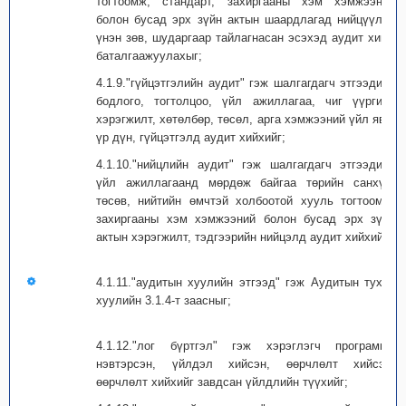
тогтоомж, стандарт, захиргааны хэм хэмжээний
болон бусад эрх зүйн актын шаардлагад нийцүүлэн
үнэн зөв, шударгаар тайлагнасан эсэхэд аудит хийж
баталгаажуулахыг;
4.1.9."гүйцэтгэлийн аудит" гэж шалгагдагч этгээдийн
бодлого, тогтолцоо, үйл ажиллагаа, чиг үүргийн
хэрэгжилт, хөтөлбөр, төсөл, арга хэмжээний үйл явц,
үр дүн, гүйцэтгэлд аудит хийхийг;
4.1.10."нийцлийн аудит" гэж шалгагдагч этгээдийн
үйл ажиллагаанд мөрдөж байгаа төрийн санхүү,
төсөв, нийтийн өмчтэй холбоотой хууль тогтоомж,
захиргааны хэм хэмжээний болон бусад эрх зүйн
актын хэрэгжилт, тэдгээрийн нийцэлд аудит хийхийг;
4.1.11."аудитын хуулийн этгээд" гэж Аудитын тухай
хуулийн 3.1.4-т заасныг;
4.1.12."лог бүртгэл" гэж хэрэглэгч программд
нэвтэрсэн, үйлдэл хийсэн, өөрчлөлт хийсэн,
өөрчлөлт хийхийг завдсан үйлдлийн түүхийг;