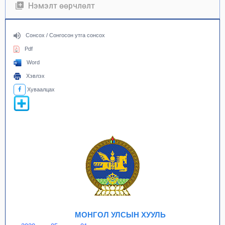
Нэмэлт өөрчлөлт
Сонсох / Сонгосон утга сонсох
Pdf
Word
Хэвлэх
Хуваалцах
МОНГОЛ УЛСЫН ХУУЛЬ