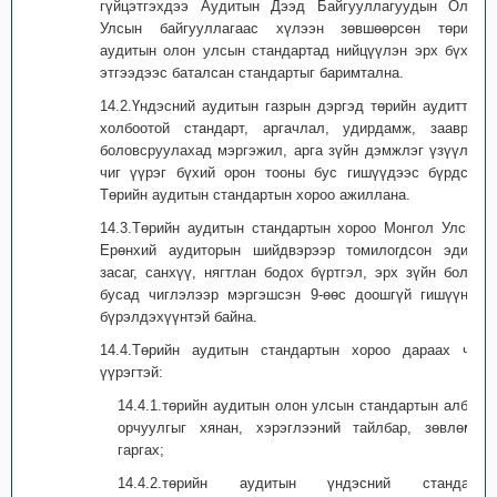
гүйцэтгэхдээ Аудитын Дээд Байгууллагуудын Олон
Улсын байгууллагаас хүлээн зөвшөөрсөн төрийн
аудитын олон улсын стандартад нийцүүлэн эрх бүхий
этгээдээс баталсан стандартыг баримтална.
14.2.Үндэсний аудитын газрын дэргэд төрийн аудиттай
холбоотой стандарт, аргачлал, удирдамж, зааврыг
боловсруулахад мэргэжил, арга зүйн дэмжлэг үзүүлэх
чиг үүрэг бүхий орон тооны бус гишүүдээс бүрдсэн
Төрийн аудитын стандартын хороо ажиллана.
14.3.Төрийн аудитын стандартын хороо Монгол Улсын
Ерөнхий аудиторын шийдвэрээр томилогдсон эдийн
засаг, санхүү, нягтлан бодох бүртгэл, эрх зүйн болон
бусад чиглэлээр мэргэшсэн 9-өөс доошгүй гишүүний
бүрэлдэхүүнтэй байна.
14.4.Төрийн аудитын стандартын хороо дараах чиг
үүрэгтэй:
14.4.1.төрийн аудитын олон улсын стандартын албан
орчуулгыг хянан, хэрэглээний тайлбар, зөвлөмж
гаргах;
14.4.2.төрийн аудитын үндэсний стандарт