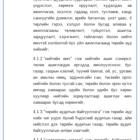
үндэслэл, хөрөнгө оруулалт, худалдан авах
ажиллагаа, зээллэг, гадаад зээл, тусламж, хандив,
санхүүгийн дэмжлэг, өрийн баталгаа, үнэт цаас, бүх
төрлийн гэрээ, хэлцэл болон бусад аливаа үйл
ажиллагааны төлөвлөлт, гүйцэтгэл, ашиглалт,
зарцуулалт, хэрэгжилт, тайлагнал болон нийтийн
өмчтэй холбоотой бүх үйл ажиллагаанд төрийн аудит
хийхийг;
4.1.2."нийтийн өмч" гэж нийтийн ашиг сонирхлын
төлөө ашиглагдах иргэдэд өмчлүүлснээс бусад
газар, газрын хэвлий, түүний баялаг, ой, ус, ургамал,
ан амьтны нөөц, эрдэнэсийн сан, төсвийн орлого,
нийтийн болон тусгай сан, төрийн болон орон нутгийн
өмчид хамаарах эдийн болон эдийн бус хөрөнгө,
хуулиар нийтийн зориулалтаар ашиглах өмчид
хамаарах бусад хөрөнгийг;
4.1.3."төрийн аудитын байгууллага" гэж төрийн аудит
хийх чиг үүрэг бүхий Үндэсний аудитын газар, аймаг,
нийслэл дэх төрийн аудитын газар, төрийн аудитын
байгууллагын албан хаагчийг;
4.1.4."шалгагдагч этгээд" гэж төсвийн байгууллага,