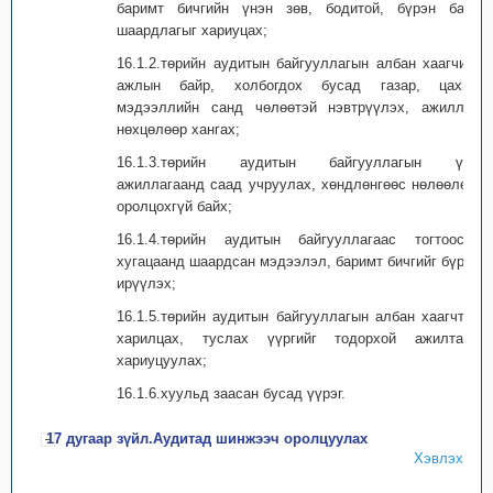
баримт бичгийн үнэн зөв, бодитой, бүрэн байх
шаардлагыг хариуцах;
16.1.2.төрийн аудитын байгууллагын албан хаагчийг
ажлын байр, холбогдох бусад газар, цахим
мэдээллийн санд чөлөөтэй нэвтрүүлэх, ажиллах
нөхцөлөөр хангах;
16.1.3.төрийн аудитын байгууллагын үйл
ажиллагаанд саад учруулах, хөндлөнгөөс нөлөөлөх,
оролцохгүй байх;
16.1.4.төрийн аудитын байгууллагаас тогтоосон
хугацаанд шаардсан мэдээлэл, баримт бичгийг бүрэн
ирүүлэх;
16.1.5.төрийн аудитын байгууллагын албан хаагчтай
харилцах, туслах үүргийг тодорхой ажилтанд
хариуцуулах;
16.1.6.хуульд заасан бусад үүрэг.
17 дугаар зүйл.Аудитад шинжээч оролцуулах
Хэвлэх