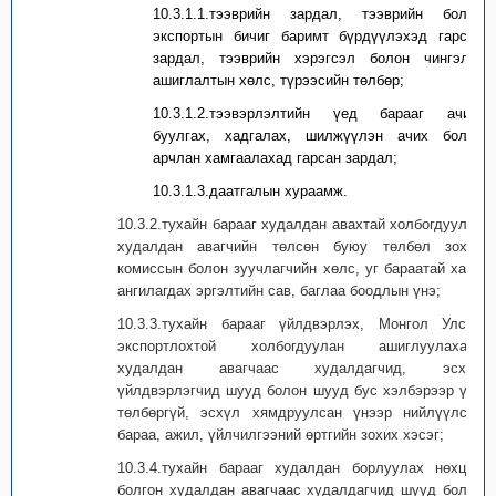
10.3.1.1.тээврийн зардал, тээврийн болон
экспортын бичиг баримт бүрдүүлэхэд гарсан
зардал, тээврийн хэрэгсэл болон чингэлэг
ашиглалтын хөлс, түрээсийн төлбөр;
10.3.1.2.тээвэрлэлтийн үед барааг ачих,
буулгах, хадгалах, шилжүүлэн ачих болон
арчлан хамгаалахад гарсан зардал;
10.3.1.3.даатгалын хураамж.
10.3.2.тухайн барааг худалдан авахтай холбогдуулан
худалдан авагчийн төлсөн буюу төлбөл зохих
комиссын болон зуучлагчийн хөлс, уг бараатай хамт
ангилагдах эргэлтийн сав, баглаа боодлын үнэ;
10.3.3.тухайн барааг үйлдвэрлэх, Монгол Улсад
экспортлохтой холбогдуулан ашиглуулахаар
худалдан авагчаас худалдагчид, эсхүл
үйлдвэрлэгчид шууд болон шууд бус хэлбэрээр үнэ
төлбөргүй, эсхүл хямдруулсан үнээр нийлүүлсэн
бараа, ажил, үйлчилгээний өртгийн зохих хэсэг;
10.3.4.тухайн барааг худалдан борлуулах нөхцөл
болгон худалдан авагчаас худалдагчид шууд болон