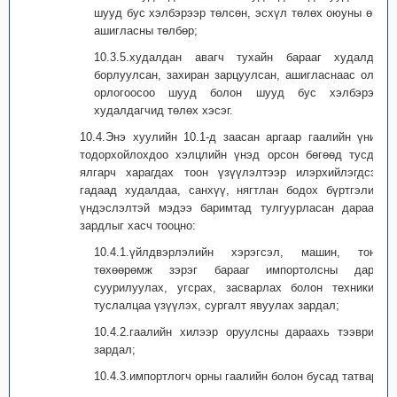
шууд бус хэлбэрээр төлсөн, эсхүл төлөх оюуны өмч
ашигласны төлбөр;
10.3.5.худалдан авагч тухайн барааг худалдан
борлуулсан, захиран зарцуулсан, ашигласнаас олох
орлогоосоо шууд болон шууд бус хэлбэрээр
худалдагчид төлөх хэсэг.
10.4.Энэ хуулийн 10.1-д заасан аргаар гаалийн үнийг
тодорхойлохдоо хэлцлийн үнэд орсон бөгөөд тусдаа
ялгарч харагдах тоон үзүүлэлтээр илэрхийлэгдсэн,
гадаад худалдаа, санхүү, нягтлан бодох бүртгэлийн
үндэслэлтэй мэдээ баримтад тулгуурласан дараахь
зардлыг хасч тооцно:
10.4.1.үйлдвэрлэлийн хэрэгсэл, машин, тоног
төхөөрөмж зэрэг барааг импортолсны дараа
суурилуулах, угсрах, засварлах болон техникийн
туслалцаа үзүүлэх, сургалт явуулах зардал;
10.4.2.гаалийн хилээр оруулсны дараахь тээврийн
зардал;
10.4.3.импортлогч орны гаалийн болон бусад татвар.