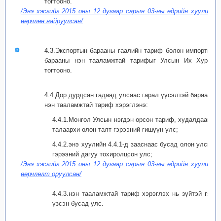
тогтооно.
/Энэ хэсгийг 2015 оны 12 дугаар сарын 03-ны өдрийн хуулиар
өөрчлөн найруулсан/
4.3.Экспортын барааны гаалийн тариф болон импортын
барааны нэн тааламжтай тарифыг Улсын Их Хурал
тогтооно.
4.4.Дор дурдсан гадаад улсаас гарал үүсэлтэй бараанд
нэн тааламжтай тариф хэрэглэнэ:
4.4.1.Монгол Улсын нэгдэн орсон тариф, худалдааны
талаархи олон талт гэрээний гишүүн улс;
4.4.2.энэ хуулийн 4.4.1-д зааснаас бусад олон улсын
гэрээний дагуу тохиролцсон улс;
/Энэ хэсгийг 2015 оны 12 дугаар сарын 03-ны өдрийн хуулиар
өөрчлөлт оруулсан/
4.4.3.нэн тааламжтай тариф хэрэглэх нь зүйтэй гэж
үзсэн бусад улс.