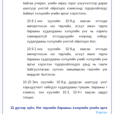
байгаа улирал, үнийн зөрүү зэрэг үзүүлэлтээр дараахь
шалгуур үнэтэй ойролцоо хэмжээнд тодорхойлогдсон
байвал хэлцлийн үнийн аргыг хэрэглэнэ:
10.9.1.энэ хуулийн 10.8-д заасан этгээдийн
импортлосон нэг төрлийн, эсхүл ижил төрлийн
барааны худалдааны хэлцлийн үнэ нь харилцан
хамааралгүй этгээдүүдийн хооронд хийгдсэн
худалдааны хэлцлийн үнэтэй ойролцоо бол;
10.9.2.энэ хуулийн 10.8-д заасан этгээдийн
импортлосон нэг төрлийн, эсхүл ижил төрлийн
барааны худалдааны хэлцлийн үнийг хэлцлийн үнийн
аргыг хэрэглэн тодорхойлохдоо урьд нь гаалийн
байгууллагаас хүлээн зөвшөөрсөн гаалийн үнийг
мөрдлөг болгосон.
10.10.Энэ хуулийн 10.9-д дурдсан шалгуур үнэтэй
харьцуулалт хийхдээ худалдааны түвшин, барааны тоо
хэмжээ, энэ хуулийн 10.3, 10.4-т заасан зардлыг
тооцно.
11 дүгээр зүйл. Нэг төрлийн барааны хэлцлийн үнийн арга
Хэвлэх