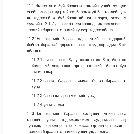
11.1.Импортлож буй барааны гаалийн үнийг хэлцлийн
үнийн аргаар тодорхойлох боломжгүй бол гаалийн үнийг
нь тодорхойлж буй бараатай нэгэн зэрэг, эсхүл энэ
хуулийн 3.1.7-д заасан хугацаанд импортлосон нэг
төрлийн барааны хэлцлийн үнээр тодорхойлно.
11.2."Нэг төрлийн бараа" гэдэгт үнийг нь тодорхойлж
байгаа бараатай дараахь шинж тэмдгээр адил барааг
ойлгоно:
11.2.1.физик шинж буюу хэмжээ хэлбэр, бэлтгэсэн
болон үйлдвэрлэсэн арга, техникийн болон бусад
шинж чанар;
11.2.2.чанар, барааны тэмдэг болон барааны нэр
хүнд;
11.2.3.барааны гарал үүслийн улс;
11.2.4.үйлдвэрлэгч.
11.3.Нэг төрлийн барааны хэлцлийн үнийн аргаар
гаалийн үнийг тодорхойлоход худалдааны адил
түвшинд, ойролцоо тоо хэмжээгээр импортлосон нэг
төрлийн барааны хэлцлийн үнийг үндэслэнэ.