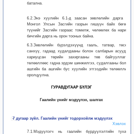
батална.
6.2.Энэ хуулийн 6.1-д заасан зөвлөлийн дарга нь
Монгол Улсын Засгийн газрын гишүүн байх бөгөөд
түүнийг Засгийн газраас томилж, чөлөөлөх ба нарийн
бичгийн дарга нь орон тооных байна.
6.3.Зөвлөлийн бүрэлдэхүүнд гааль, татвар, төсөв,
санхүү, гадаад худалдааны болон салбарын асуудал
хариуцсан төрийн захиргааны төв байгууллагын
төлөөллөөс гадна эрдэм шинжилгээ, судалгааны болон
ашгийн ба ашгийн бус хуулийн этгээдийн төлөөллийг
оролцуулна.
ГУРАВДУГААР БҮЛЭГ
Гаалийн үнийг мэдүүлэх, шалгах
7 дугаар зүйл. Гаалийн үнийг тодорхойлж мэдүүлэх
Хэвлэх
7.1.Мэдүүлэгч нь гаалийн бүрдүүлэлтийн тухайн