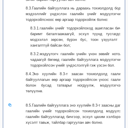
8.3.Гаалийн байгууллага нь дараахь тохиолдолд бодит
мэдээллийг үндэслэн гаалийн үнийг мэдүүлэгчийн
тодорхойлсноос өөр аргаар тодорхойлж болно:
8.3.1.гаалийн үнийг тодорхойлоход ашигласан бичиг
баримт баталгаажаагүй, эсхүл түүнд тусгагдсан
мэдээлэл зөрсөн, бүрэн бус, тоон үзүүлэлт нь
хангалтгүй байсан бол;
8.3.2.мэдүүлэгч гаалийн үнийн үнэн зөвийг нотолж
чадаагүй бөгөөд гаалийн байгууллага мэдүүлэгчийн
тодорхойлсон үнийг үндэслэлгүй гэж үзсэн бол.
8.4.Энэ хуулийн 8.3-т заасан тохиолдолд гаалийн
байгууллагын өөр аргаар тодорхойлсон үнээс гаалийн
болон бусад татварыг ногдуулж, мэдүүлэгчээр
төлүүлнө.
8.5.Гаалийн байгууллага энэ хуулийн 8.3-т заасны дагуу
гаалийн үнийг тодорхойлсон тохиолдолд мэдүүлэгч
гаалийн байгууллагад бичгээр, эсхүл цахим хэлбэрээр
хүсэлт тавьж, тайлбар гаргуулан авч болно.