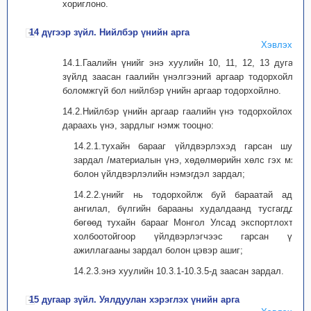
хориглоно.
14 дүгээр зүйл. Нийлбэр үнийн арга
Хэвлэх
14.1.Гаалийн үнийг энэ хуулийн 10, 11, 12, 13 дугаар
зүйлд заасан гаалийн үнэлгээний аргаар тодорхойлох
боломжгүй бол нийлбэр үнийн аргаар тодорхойлно.
14.2.Нийлбэр үнийн аргаар гаалийн үнэ тодорхойлоход
дараахь үнэ, зардлыг нэмж тооцно:
14.2.1.тухайн барааг үйлдвэрлэхэд гарсан шууд
зардал /материалын үнэ, хөдөлмөрийн хөлс гэх мэт/
болон үйлдвэрлэлийн нэмэгдэл зардал;
14.2.2.үнийг нь тодорхойлж буй бараатай адил
ангилал, бүлгийн барааны худалдаанд тусгагддаг
бөгөөд тухайн барааг Монгол Улсад экспортлохтой
холбоотойгоор үйлдвэрлэгчээс гарсан үйл
ажиллагааны зардал болон цэвэр ашиг;
14.2.3.энэ хуулийн 10.3.1-10.3.5-д заасан зардал.
15 дугаар зүйл. Уялдуулан хэрэглэх үнийн арга