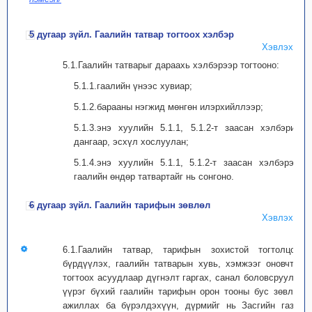
5 дугаар зүйл. Гаалийн татвар тогтоох хэлбэр
Хэвлэх
5.1.Гаалийн татварыг дараахь хэлбэрээр тогтооно:
5.1.1.гаалийн үнээс хувиар;
5.1.2.барааны нэгжид мөнгөн илэрхийллээр;
5.1.3.энэ хуулийн 5.1.1, 5.1.2-т заасан хэлбэрийг
дангаар, эсхүл хослуулан;
5.1.4.энэ хуулийн 5.1.1, 5.1.2-т заасан хэлбэрээс
гаалийн өндөр татвартайг нь сонгоно.
6 дугаар зүйл. Гаалийн тарифын зөвлөл
Хэвлэх
6.1.Гаалийн татвар, тарифын зохистой тогтолцоог
бүрдүүлэх, гаалийн татварын хувь, хэмжээг оновчтой
тогтоох асуудлаар дүгнэлт гаргах, санал боловсруулах
үүрэг бүхий гаалийн тарифын орон тооны бус зөвлөл
ажиллах ба бүрэлдэхүүн, дүрмийг нь Засгийн газар