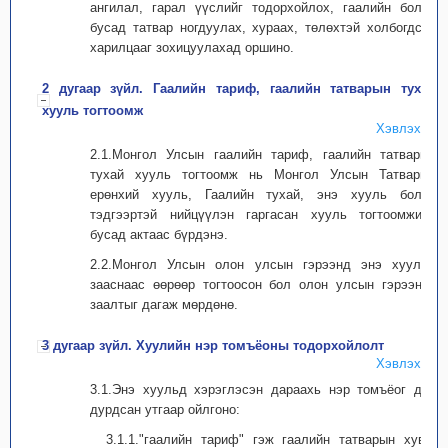
ангилал, гарал үүслийг тодорхойлох, гаалийн болон
бусад татвар ногдуулах, хураах, төлөхтэй холбогдсон
харилцааг зохицуулахад оршино.
2 дугаар зүйл. Гаалийн тариф, гаалийн татварын тухай
хууль тогтоомж
Хэвлэх
2.1.Монгол Улсын гаалийн тариф, гаалийн татварын
тухай хууль тогтоомж нь Монгол Улсын Татварын
ерөнхий хууль, Гаалийн тухай, энэ хууль болон
тэдгээртэй нийцүүлэн гаргасан хууль тогтоомжийн
бусад актаас бүрдэнэ.
2.2.Монгол Улсын олон улсын гэрээнд энэ хуульд
зааснаас өөрөөр тогтоосон бол олон улсын гэрээний
заалтыг дагаж мөрдөнө.
3 дугаар зүйл. Хуулийн нэр томъёоны тодорхойлолт
Хэвлэх
3.1.Энэ хуульд хэрэглэсэн дараахь нэр томъёог дор
дурдсан утгаар ойлгоно:
3.1.1."гаалийн тариф" гэж гаалийн татварын хувь,