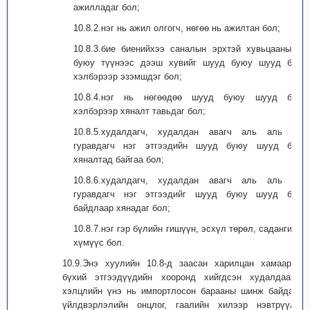
ажилладаг бол;
10.8.2.нэг нь ажил олгогч, нөгөө нь ажилтан бол;
10.8.3.бие биенийхээ саналын эрхтэй хувьцааны 5
буюу түүнээс дээш хувийг шууд буюу шууд бус
хэлбэрээр эзэмшдэг бол;
10.8.4.нэг нь нөгөөдөө шууд буюу шууд бус
хэлбэрээр хяналт тавьдаг бол;
10.8.5.худалдагч, худалдан авагч аль аль нь
гуравдагч нэг этгээдийн шууд буюу шууд бус
хяналтад байгаа бол;
10.8.6.худалдагч, худалдан авагч аль аль нь
гуравдагч нэг этгээдийг шууд буюу шууд бус
байдлаар хянадаг бол;
10.8.7.нэг гэр бүлийн гишүүн, эсхүл төрөл, садангийн
хүмүүс бол.
10.9.Энэ хуулийн 10.8-д заасан харилцан хамаарал
бүхий этгээдүүдийн хооронд хийгдсэн худалдааны
хэлцлийн үнэ нь импортлосон барааны шинж байдал,
үйлдвэрлэлийн онцлог, гаалийн хилээр нэвтрүүлж