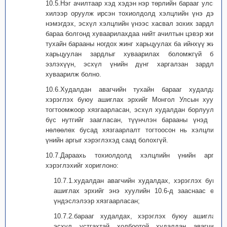
10.5.Нэг ачилтаар хэд хэдэн нэр төрлийн барааг улсын
хилээр оруулж ирсэн тохиолдолд хэлцлийн үнэ дээр
нэмэгдэх, эсхүл хэлцлийн үнээс хасвал зохих зардлыг
бараа болгонд хуваарилахдаа нийт ачилтын цэвэр жинд
тухайн барааны ногдох жинг харьцуулах ба ийнхүү жинг
харьцуулан зардлыг хуваарилах боломжгүй бол
эзлэхүүн, эсхүл үнийн дүнг харгалзан зардлыг
хуваарилж болно.
10.6.Худалдан авагчийн тухайн барааг худалдах,
хэрэглэх буюу ашиглах эрхийг Монгол Улсын хууль
тогтоомжоор хязгаарласан, эсхүл худалдан борлуулах
бүс нутгийг заагласан, түүнчлэн барааны үнэд үл
нөлөөлөх бусад хязгаарлалт тогтоосон нь хэлцлийн
үнийн аргыг хэрэглэхэд саад болохгүй.
10.7.Дараахь тохиолдолд хэлцлийн үнийн аргыг
хэрэглэхийг хориглоно:
10.7.1.худалдан авагчийн худалдах, хэрэглэх буюу
ашиглах эрхийг энэ хуулийн 10.6-д зааснаас өөр
үндэслэлээр хязгаарласан;
10.7.2.барааг худалдах, хэрэглэх буюу ашиглах,
эсхүл устгахтай холбоотой худалдан авагчийн