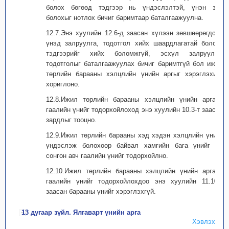
болох бөгөөд тэдгээр нь үндэслэлтэй, үнэн зөв
болохыг нотлох бичиг баримтаар баталгаажуулна.
12.7.Энэ хуулийн 12.6-д заасан хүлээн зөвшөөрөгдсөн
үнэд залруулга, тодотгол хийх шаардлагатай боловч
тэдгээрийг хийх боломжгүй, эсхүл залруулга,
тодотголыг баталгаажуулах бичиг баримтгүй бол ижил
төрлийн барааны хэлцлийн үнийн аргыг хэрэглэхийг
хориглоно.
12.8.Ижил төрлийн барааны хэлцлийн үнийн аргаар
гаалийн үнийг тодорхойлоход энэ хуулийн 10.3-т заасан
зардлыг тооцно.
12.9.Ижил төрлийн барааны хэд хэдэн хэлцлийн үнийг
үндэслэж болохоор байвал хамгийн бага үнийг нь
сонгон авч гаалийн үнийг тодорхойлно.
12.10.Ижил төрлийн барааны хэлцлийн үнийн аргаар
гаалийн үнийг тодорхойлохдоо энэ хуулийн 11.10-т
заасан барааны үнийг хэрэглэхгүй.
13 дугаар зүйл. Ялгаварт үнийн арга
Хэвлэх