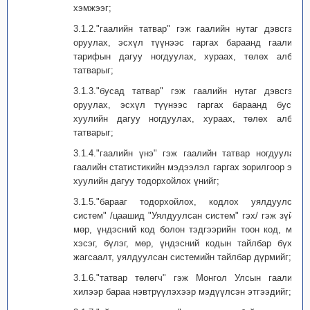
хэмжээг;
3.1.2."гаалийн татвар" гэж гаалийн нутаг дэвсгэрт
оруулах, эсхүл түүнээс гаргах бараанд гаалийн
тарифын дагуу ногдуулах, хураах, төлөх албан
татварыг;
3.1.3."бусад татвар" гэж гаалийн нутаг дэвсгэрт
оруулах, эсхүл түүнээс гаргах бараанд бусад
хуулийн дагуу ногдуулах, хураах, төлөх албан
татварыг;
3.1.4."гаалийн үнэ" гэж гаалийн татвар ногдуулах,
гаалийн статистикийн мэдээлэл гаргах зорилгоор энэ
хуулийн дагуу тодорхойлох үнийг;
3.1.5."барааг тодорхойлох, кодлох уялдуулсан
систем" /цаашид "Уялдуулсан систем" гэх/ гэж зүйл,
мөр, үндэсний код болон тэдгээрийн тоон код, мөн
хэсэг, бүлэг, мөр, үндэсний кодын тайлбар бүхий
жагсаалт, уялдуулсан системийн тайлбар дүрмийг;
3.1.6."татвар төлөгч" гэж Монгол Улсын гаалийн
хилээр бараа нэвтрүүлэхээр мэдүүлсэн этгээдийг;