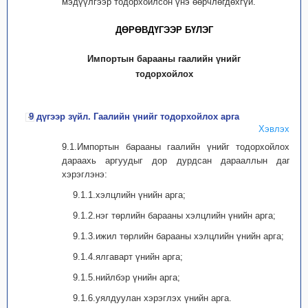
мэдүүлгээр тодорхойлсон үнэ өөрчлөгдөхгүй.
ДӨРӨВДҮГЭЭР БҮЛЭГ
Импортын барааны гаалийн үнийг
тодорхойлох
9 дүгээр зүйл. Гаалийн үнийг тодорхойлох арга
Хэвлэх
9.1.Импортын барааны гаалийн үнийг тодорхойлоход
дараахь аргуудыг дор дурдсан дарааллын дагуу
хэрэглэнэ:
9.1.1.хэлцлийн үнийн арга;
9.1.2.нэг төрлийн барааны хэлцлийн үнийн арга;
9.1.3.ижил төрлийн барааны хэлцлийн үнийн арга;
9.1.4.ялгаварт үнийн арга;
9.1.5.нийлбэр үнийн арга;
9.1.6.уялдуулан хэрэглэх үнийн арга.