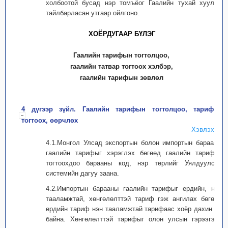
холбоотой бусад нэр томъёог Гаалийн тухай хуульд
тайлбарласан утгаар ойлгоно.
ХОЁРДУГААР БҮЛЭГ
Гаалийн тарифын тогтолцоо,
гаалийн татвар тогтоох хэлбэр,
гаалийн тарифын зөвлөл
4 дүгээр зүйл. Гаалийн тарифын тогтолцоо, тарифыг
тогтоох, өөрчлөх
Хэвлэх
4.1.Монгол Улсад экспортын болон импортын барааны
гаалийн тарифыг хэрэглэх бөгөөд гаалийн тарифыг
тогтоохдоо барааны код, нэр төрлийг Уялдуулсан
системийн дагуу заана.
4.2.Импортын барааны гаалийн тарифыг ердийн, нэн
тааламжтай, хөнгөлөлттэй тариф гэж ангилах бөгөөд
ердийн тариф нэн тааламжтай тарифаас хоёр дахин их
байна. Хөнгөлөлттэй тарифыг олон улсын гэрээгээр