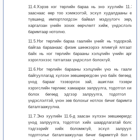
11.4.Хэрэв нэг төрлийн бараа нь энэ хуулийн 11.3-т
зааснаас өөр тоо хэмжээтэй, эсхүл худалдааны өөр
түвшинд импортлогдсон байвал мэдүүлэгч зөрүүг
харгалзан үнийн зохих өөрчлөлт хийж, үндэслэлийг
баримтаар нотолно.
11.5.Нэг төрлийн бараа гаалийн үнийг нь тодорхойлж
байгаа бараанаас физик шинжээрээ ялимгүй ялгаатай
байх нь нэг төрлийн барааны хэлцлийн үнийн аргыг
хэрэглэхээс татгалзах үндэслэл болохгүй.
11.6.Нэг төрлийн барааны хэлцлийн үнэ нь гаалийн
байгууллагад хүлээн зөвшөөрөгдсөн үнэ байх бөгөөд уг
үнэд барааг тээвэрлэх зай, ашиглах тээврийн
хэрэгслийн төрлөөс хамаарах залруулга, тодотгол хийж
болох бөгөөд эдгээр залруулга, тодотгол нь
үндэслэлтэй, үнэн зөв болохыг нотлох бичиг баримтаар
баталгаажуулна.
11.7.Энэ хуулийн 11.6-д заасан хүлээн зөвшөөрөгдсөн
үнэд залруулга, тодотгол хийх шаардлагатай боловч
тэдгээрийг хийх боломжгүй, эсхүл залруулга,
тодотголыг баталгаажуулах бичиг баримтгүй бол нэг