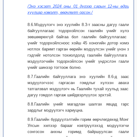
/Энэ хэсэгт 2024 оны 01 дүгээр сарын 12-ны өдрийн
хуулиар нэмэлт, өөрчлөлт орсон./
8.6.Мэдүүлэгч энэ хуулийн 8.3-т заасны дагуу гаалийн
байгууллагаас тодорхойлсон гаалийн үнийг хүлээн
зөвшөөрөхгүй байгаа бол гаалийн байгууллагаас уг
үнийг тодорхойлсноос хойш 45 хоногийн дотор нэмэлт
нотлох баримт гарган өөрийн мэдүүлсэн үнийг үнэн зөв
гэдгийг нотолсон тохиолдолд гаалийн байгууллага нь
мэдүүлэгчийн тодорхойлсон үнийг үндэслэн гаалийн
үнийг шинээр тогтоож болно.
8.7.Гаалийн байгууллага энэ хуулийн 8.6-д заасан
мэдүүлэгчээс гаргасан гомдлыг хүлээн авахаас
татгалзвал мэдүүлэгч нь Гаалийн тухай хуульд заасны
дагуу гомдол гаргаж шийдвэрлүүлэх эрхтэй.
8.8.Гаалийн үнийг магадлан шалгах явцад гарсан
зардлыг мэдүүлэгч хариуцна.
8.9.Гаалийн бүрдүүлэлтийн горим өөрчлөгдөхөд Монгол
Улсын хилээр барааг нэвтрүүлэхэд мэдүүлэгчийн
сонгосон анхны горимд байршуулсан гаалийн