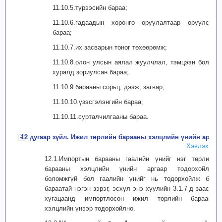
11.10.5.түрээсийн бараа;
11.10.6.гадаадын хөрөнгө оруулалтаар оруулсан
бараа;
11.10.7.их засварын тоног төхөөрөмж;
11.10.8.олон улсын аялал жуулчлал, тэмцээн болон
хуралд зориулсан бараа;
11.10.9.барааны сорьц, дээж, загвар;
11.10.10.үзэсгэлэнгийн бараа;
11.10.11.сурталчилгааны бараа.
12 дугаар зүйл. Ижил төрлийн барааны хэлцлийн үнийн арга
Хэвлэх
12.1.Импортын барааны гаалийн үнийг нэг төрлийн
барааны хэлцлийн үнийн аргаар тодорхойлох
боломжгүй бол гаалийн үнийг нь тодорхойлж буй
бараатай нэгэн зэрэг, эсхүл энэ хуулийн 3.1.7-д заасан
хугацаанд импортлосон ижил төрлийн барааны
хэлцлийн үнээр тодорхойлно.