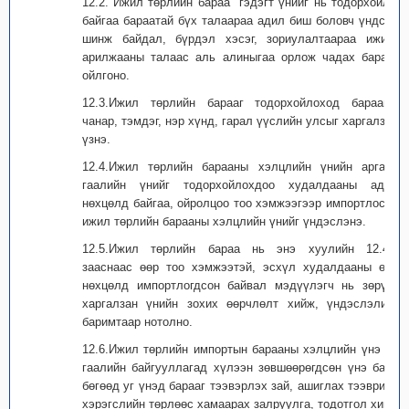
12.2."Ижил төрлийн бараа" гэдэгт үнийг нь тодорхойлж
байгаа бараатай бүх талаараа адил биш боловч үндсэн
шинж байдал, бүрдэл хэсэг, зориулалтаараа ижил,
арилжааны талаас аль алиныгаа орлож чадах барааг
ойлгоно.
12.3.Ижил төрлийн барааг тодорхойлоход барааны
чанар, тэмдэг, нэр хүнд, гарал үүслийн улсыг харгалзан
үзнэ.
12.4.Ижил төрлийн барааны хэлцлийн үнийн аргаар
гаалийн үнийг тодорхойлохдоо худалдааны адил
нөхцөлд байгаа, ойролцоо тоо хэмжээгээр импортлосон
ижил төрлийн барааны хэлцлийн үнийг үндэслэнэ.
12.5.Ижил төрлийн бараа нь энэ хуулийн 12.4-т
зааснаас өөр тоо хэмжээтэй, эсхүл худалдааны өөр
нөхцөлд импортлогдсон байвал мэдүүлэгч нь зөрүүг
харгалзан үнийн зохих өөрчлөлт хийж, үндэслэлийг
баримтаар нотолно.
12.6.Ижил төрлийн импортын барааны хэлцлийн үнэ нь
гаалийн байгууллагад хүлээн зөвшөөрөгдсөн үнэ байх
бөгөөд уг үнэд барааг тээвэрлэх зай, ашиглах тээврийн
хэрэгслийн төрлөөс хамаарах залруулга, тодотгол хийж