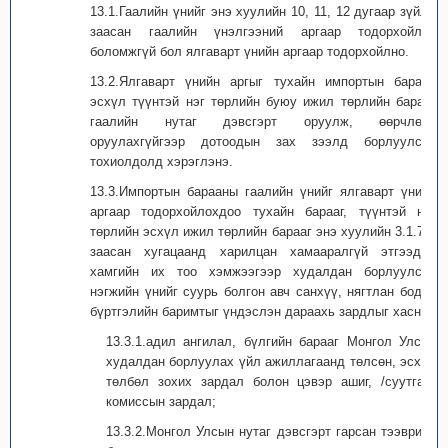
13.1.Гаалийн үнийг энэ хуулийн 10, 11, 12 дугаар зүйлд
заасан гаалийн үнэлгээний аргаар тодорхойлох
боломжгүй бол ялгаварт үнийн аргаар тодорхойлно.
13.2.Ялгаварт үнийн аргыг тухайн импортын барааг,
эсхүл түүнтэй нэг төрлийн буюу ижил төрлийн барааг
гаалийн нутаг дэвсгэрт оруулж, өөрчлөлт
оруулахгүйгээр дотоодын зах зээлд борлуулсан
тохиолдолд хэрэглэнэ.
13.3.Импортын барааны гаалийн үнийг ялгаварт үнийн
аргаар тодорхойлохдоо тухайн барааг, түүнтэй нэг
төрлийн эсхүл ижил төрлийн барааг энэ хуулийн 3.1.7-д
заасан хугацаанд харилцан хамааралгүй этгээдэд
хамгийн их тоо хэмжээгээр худалдан борлуулсан
нэгжийн үнийг суурь болгон авч санхүү, нягтлан бодох
бүртгэлийн баримтыг үндэслэн дараахь зардлыг хасна:
13.3.1.адил ангилал, бүлгийн барааг Монгол Улсад
худалдан борлуулах үйл ажиллагаанд төлсөн, эсхүл
төлбөл зохих зардал болон цэвэр ашиг, /суутгал/
комиссын зардал;
13.3.2.Монгол Улсын нутаг дэвсгэрт гарсан тээврийн