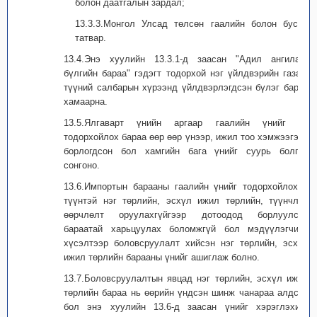
болон даатгалын зардал;
13.3.3.Монгол Улсад төлсөн гаалийн болон бусад
татвар.
13.4.Энэ хуулийн 13.3.1-д заасан "Адил ангилал,
бүлгийн бараа" гэдэгт тодорхой нэг үйлдвэрийн газар,
түүний салбарын хүрээнд үйлдвэрлэгдсэн бүлэг бараа
хамаарна.
13.5.Ялгаварт үнийн аргаар гаалийн үнийг нь
тодорхойлох бараа өөр өөр үнээр, ижил тоо хэмжээгээр
борлогдсон бол хамгийн бага үнийг суурь болгон
сонгоно.
13.6.Импортын барааны гаалийн үнийг тодорхойлоход
түүнтэй нэг төрлийн, эсхүл ижил төрлийн, түүнчлэн
өөрчлөлт оруулахгүйгээр дотоодод борлуулсан
бараатай харьцуулах боломжгүй бол мэдүүлэгчийн
хүсэлтээр боловсруулалт хийсэн нэг төрлийн, эсхүл
ижил төрлийн барааны үнийг ашиглаж болно.
13.7.Боловсруулалтын явцад нэг төрлийн, эсхүл ижил
төрлийн бараа нь өөрийн үндсэн шинж чанараа алдсан
бол энэ хуулийн 13.6-д заасан үнийг хэрэглэхийг