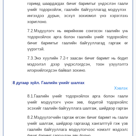
горимд шаардагдах бичиг баримтыг үндэслэн гаалийн
үнийг тодорхойлж, гаалийн байгууллагад мэдүүлэх ба
ингэхдээ дурын, эсхүл зохиомол үнэ хэрэглэхийг
хориглоно.
7.2.Мэдүүлэгч нь өөрийнхөө сонгосон гаалийн үнийг
тодорхойлох арга болон гаалийн үнийг тодорхойлсон
бичиг баримтыг гаалийн байгууллагад гаргаж өгөх
үүрэгтэй.
7.3.Энэ хуулийн 7.2-т заасан бичиг баримт нь бодитой
мэдээлэл дээр үндэслэгдсэн, тоон үзүүлэлтээр
илэрхийлэгдсэн байвал зохино.
8 дугаар зүйл. Гаалийн үнийг шалгах
Хэвлэх
8.1.Гаалийн үнийг тодорхойлох арга болон гаалийн
үнийг мэдүүлэгч үнэн зөв, бодитой тодорхойлсон
эсэхийг гаалийн байгууллага шалгаж, шийдвэр гаргана.
8.2.Мэдүүлэгчийн гаргаж өгсөн бичиг баримт нь гаалийн
үнийг шалгаж, шийдвэр гаргахад хангалтгүй гэж үзвэл
гаалийн байгууллага мэдүүлэгчээс нэмэлт мэдээлэл,
бичиг баримт гаргуулан авч болно.