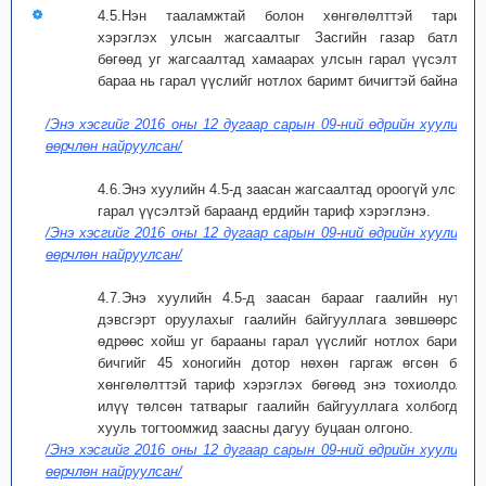
4.5.Нэн тааламжтай болон хөнгөлөлттэй тариф
хэрэглэх улсын жагсаалтыг Засгийн газар батлах
бөгөөд уг жагсаалтад хамаарах улсын гарал үүсэлтэй
бараа нь гарал үүслийг нотлох баримт бичигтэй байна.
/Энэ хэсгийг 2016 оны 12 дугаар сарын 09-ний өдрийн хуулиар
өөрчлөн найруулсан/
4.6.Энэ хуулийн 4.5-д заасан жагсаалтад ороогүй улсын
гарал үүсэлтэй бараанд ердийн тариф хэрэглэнэ.
/Энэ хэсгийг 2016 оны 12 дугаар сарын 09-ний өдрийн хуулиар
өөрчлөн найруулсан/
4.7.Энэ хуулийн 4.5-д заасан барааг гаалийн нутаг
дэвсгэрт оруулахыг гаалийн байгууллага зөвшөөрсөн
өдрөөс хойш уг барааны гарал үүслийг нотлох баримт
бичгийг 45 хоногийн дотор нөхөн гаргаж өгсөн бол
хөнгөлөлттэй тариф хэрэглэх бөгөөд энэ тохиолдолд
илүү төлсөн татварыг гаалийн байгууллага холбогдох
хууль тогтоомжид заасны дагуу буцаан олгоно.
/Энэ хэсгийг 2016 оны 12 дугаар сарын 09-ний өдрийн хуулиар
өөрчлөн найруулсан/