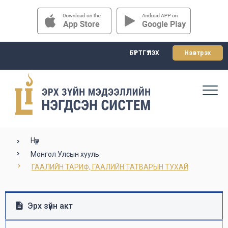
БҮРТГҮҮЛЭХ
Нэвтрэх
Нүүр
Монгол Улсын хууль
ГААЛИЙН ТАРИФ, ГААЛИЙН ТАТВАРЫН ТУХАЙ
Эрх зүйн акт