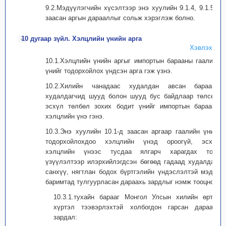
9.2.Мэдүүлэгчийн хүсэлтээр энэ хуулийн 9.1.4, 9.1.5-д
заасан аргын дарааллыг сольж хэрэглэж болно.
10 дугаар зүйл. Хэлцлийн үнийн арга
Хэвлэх
10.1.Хэлцлийн үнийн аргыг импортын барааны гаалийн
үнийг тодорхойлох үндсэн арга гэж үзнэ.
10.2.Хилийн чанадаас худалдан авсан барааны
худалдагчид шууд болон шууд бус байдлаар төлсөн,
эсхүл төлбөл зохих бодит үнийг импортын барааны
хэлцлийн үнэ гэнэ.
10.3.Энэ хуулийн 10.1-д заасан аргаар гаалийн үнийг
тодорхойлохдоо хэлцлийн үнэд ороогүй, эсхүл
хэлцлийн үнээс тусдаа ялгарч харагдах тоон
үзүүлэлтээр илэрхийлэгдсэн бөгөөд гадаад худалдаа,
санхүү, нягтлан бодох бүртгэлийн үндэслэлтэй мэдээ
баримтад тулгуурласан дараахь зардлыг нэмж тооцно:
10.3.1.тухайн барааг Монгол Улсын хилийн өртөө
хүртэл тээвэрлэхтэй холбогдон гарсан дараахь
зардал: