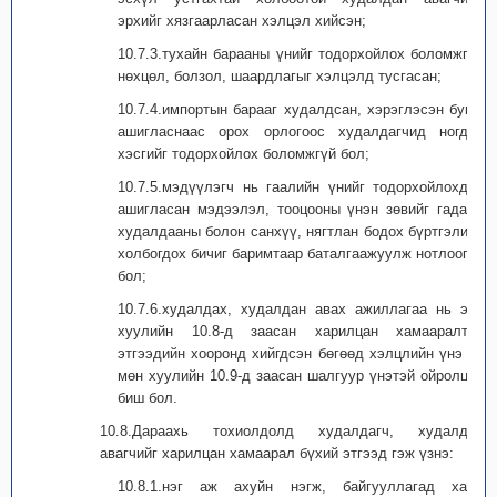
эрхийг хязгаарласан хэлцэл хийсэн;
10.7.3.тухайн барааны үнийг тодорхойлох боломжгүй
нөхцөл, болзол, шаардлагыг хэлцэлд тусгасан;
10.7.4.импортын барааг худалдсан, хэрэглэсэн буюу
ашигласнаас орох орлогоос худалдагчид ногдох
хэсгийг тодорхойлох боломжгүй бол;
10.7.5.мэдүүлэгч нь гаалийн үнийг тодорхойлохдоо
ашигласан мэдээлэл, тооцооны үнэн зөвийг гадаад
худалдааны болон санхүү, нягтлан бодох бүртгэлийн
холбогдох бичиг баримтаар баталгаажуулж нотлоогүй
бол;
10.7.6.худалдах, худалдан авах ажиллагаа нь энэ
хуулийн 10.8-д заасан харилцан хамааралтай
этгээдийн хооронд хийгдсэн бөгөөд хэлцлийн үнэ нь
мөн хуулийн 10.9-д заасан шалгуур үнэтэй ойролцоо
биш бол.
10.8.Дараахь тохиолдолд худалдагч, худалдан
авагчийг харилцан хамаарал бүхий этгээд гэж үзнэ:
10.8.1.нэг аж ахуйн нэгж, байгууллагад хамт