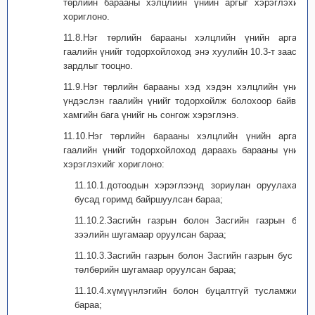
төрлийн барааны хэлцлийн үнийн аргыг хэрэглэхийг
хориглоно.
11.8.Нэг төрлийн барааны хэлцлийн үнийн аргаар
гаалийн үнийг тодорхойлоход энэ хуулийн 10.3-т заасан
зардлыг тооцно.
11.9.Нэг төрлийн барааны хэд хэдэн хэлцлийн үнийг
үндэслэн гаалийн үнийг тодорхойлж болохоор байвал
хамгийн бага үнийг нь сонгож хэрэглэнэ.
11.10.Нэг төрлийн барааны хэлцлийн үнийн аргаар
гаалийн үнийг тодорхойлоход дараахь барааны үнийг
хэрэглэхийг хориглоно:
11.10.1.дотоодын хэрэглээнд зориулан оруулахаас
бусад горимд байршуулсан бараа;
11.10.2.Засгийн газрын болон Засгийн газрын бус
зээлийн шугамаар оруулсан бараа;
11.10.3.Засгийн газрын болон Засгийн газрын бус өр
төлбөрийн шугамаар оруулсан бараа;
11.10.4.хүмүүнлэгийн болон буцалтгүй тусламжийн
бараа;