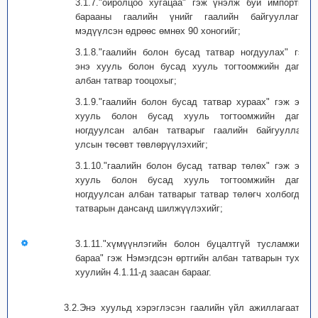
3.1.7."ойролцоо хугацаа" гэж үнэлж буй импортын
барааны гаалийн үнийг гаалийн байгууллагад
мэдүүлсэн өдрөөс өмнөх 90 хоногийг;
3.1.8."гаалийн болон бусад татвар ногдуулах" гэж
энэ хууль болон бусад хууль тогтоомжийн дагуу
албан татвар тооцохыг;
3.1.9."гаалийн болон бусад татвар хураах" гэж энэ
хууль болон бусад хууль тогтоомжийн дагуу
ногдуулсан албан татварыг гаалийн байгууллага
улсын төсөвт төвлөрүүлэхийг;
3.1.10."гаалийн болон бусад татвар төлөх" гэж энэ
хууль болон бусад хууль тогтоомжийн дагуу
ногдуулсан албан татварыг татвар төлөгч холбогдох
татварын дансанд шилжүүлэхийг;
3.1.11."хүмүүнлэгийн болон буцалтгүй тусламжийн
бараа" гэж Нэмэгдсэн өртгийн албан татварын тухай
хуулийн 4.1.11-д заасан барааг.
3.2.Энэ хуульд хэрэглэсэн гаалийн үйл ажиллагаатай