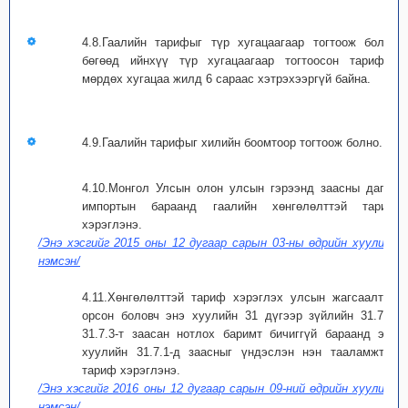
4.8.Гаалийн тарифыг түр хугацаагаар тогтоож болох
бөгөөд ийнхүү түр хугацаагаар тогтоосон тарифыг
мөрдөх хугацаа жилд 6 сараас хэтрэхээргүй байна.
4.9.Гаалийн тарифыг хилийн боомтоор тогтоож болно.
4.10.Монгол Улсын олон улсын гэрээнд заасны дагуу
импортын бараанд гаалийн хөнгөлөлттэй тариф
хэрэглэнэ.
/Энэ хэсгийг 2015 оны 12 дугаар сарын 03-ны өдрийн хуулиар
нэмсэн/
4.11.Хөнгөлөлттэй тариф хэрэглэх улсын жагсаалтад
орсон боловч энэ хуулийн 31 дүгээр зүйлийн 31.7.2,
31.7.3-т заасан нотлох баримт бичиггүй бараанд энэ
хуулийн 31.7.1-д заасныг үндэслэн нэн тааламжтай
тариф хэрэглэнэ.
/Энэ хэсгийг 2016 оны 12 дугаар сарын 09-ний өдрийн хуулиар
нэмсэн/