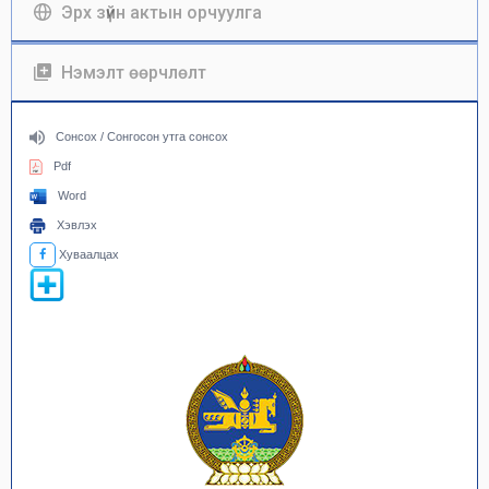
Эрх зүйн актын орчуулга
Нэмэлт өөрчлөлт
Сонсох / Сонгосон утга сонсох
Pdf
Word
Хэвлэх
Хуваалцах