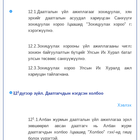
12.1.Даатгалын үйл ажиллагааг зохицуулах, хянах
эрхийг даатгалын асуудал хариуцсан Санхүүгийн
зохицуулах хороо /цаашид "Зохицуулах хороо" гэх/
хэрэгжүүлнэ.
12.2.Зохицуулах хорооны үйл ажиллагааны чиглэл,
зохион байгуулалтын бүтцийг Улсын Их Хурал баталж,
улсын төсвөөс санхүүжүүлнэ.
12.3.Зохицуулах хороо Улсын Их Хуралд ажлаа
хариуцан тайлагнана.
1
12
дүгээр зүйл. Даатгагчдын нэгдсэн холбоо
Хэвлэх
1
12
.1.Албан журмын даатгалын үйл ажиллагаа эрхлэх
зөвшөөрөл авсан даатгагч нь Албан журмын
даатгагчдын холбоо /цаашид "Холбоо" гэх/-нд гишүүн
болох үүрэгтэй.