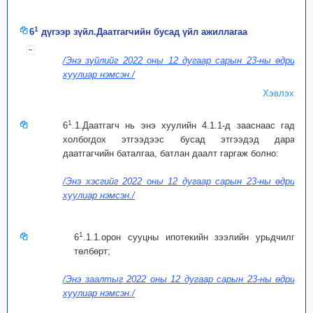
1
6
дүгээр зүйл.Даатгагчийн бусад үйл ажиллагаа
/Энэ зүйлийг 2022 оны 12 дугаар сарын 23-ны өдрийн
хуулиар нэмсэн./
Хэвлэх
1
6
.1.Даатгагч нь энэ хуулийн 4.1.1-д зааснаас гадна
холбогдох этгээдээс бусад этгээдэд дараах
даатгагчийн баталгаа, батлан даалт гаргаж болно:
/Энэ хэсгийг 2022 оны 12 дугаар сарын 23-ны өдрийн
хуулиар нэмсэн./
1
6
.1.1.орон сууцны ипотекийн зээлийн урьдчилгаа
төлбөрт;
/Энэ заалтыг 2022 оны 12 дугаар сарын 23-ны өдрийн
хуулиар нэмсэн./