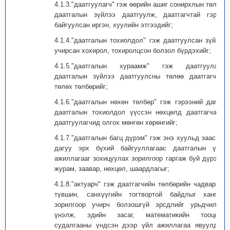
4.1.3."даатгуулагч" гэж өөрийн ашиг сонирхлын төлөө
даатгалын зүйлээ даатгуулж, даатгагчтай гэрээ
байгуулсан иргэн, хуулийн этгээдийг;
4.1.4."даатгалын тохиолдол" гэж даатгуулсан зүйлд
учирсан хохирол, тохиролцсон болзол бүрдэхийг;
4.1.5."даатгалын хураамж" гэж даатгуулагч
даатгалын зүйлээ даатгуулсны төлөө даатгагчид
төлөх төлбөрийг;
4.1.6."даатгалын нөхөн төлбөр" гэж гэрээний дагуу
даатгалын тохиолдол үүссэн нөхцөлд даатгагчаас
даатгуулагчид олгох мөнгөн хөрөнгийг;
4.1.7."даатгалын багц дүрэм" гэж энэ хуульд заасны
дагуу эрх бүхий байгууллагаас даатгалын үйл
ажиллагааг зохицуулах зорилгоор гаргаж буй дүрэм,
журам, заавар, нөхцөл, шаардлагыг;
4.1.8."актуарч" гэж даатгагчийн төлбөрийн чадварын
түвшин, санхүүгийн тогтвортой байдлыг хангах
зорилгоор учирч болзошгүй эрсдлийг урьдчилан
үнэлж, эдийн засаг, математикийн тооцоо,
судалгааны үндсэн дээр үйл ажиллагаа явуулдаг