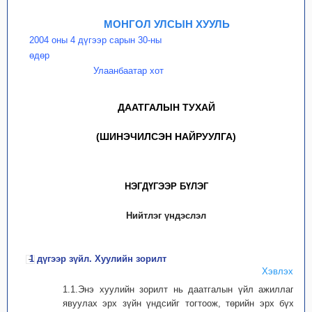
МОНГОЛ УЛСЫН ХУУЛЬ
2004 оны 4 дүгээр сарын 30-ны
өдөр
Улаанбаатар хот
ДААТГАЛЫН ТУХАЙ
(ШИНЭЧИЛСЭН НАЙРУУЛГА)
НЭГДҮГЭЭР БҮЛЭГ
Нийтлэг үндэслэл
1 дүгээр зүйл. Хуулийн зорилт
Хэвлэх
1.1.Энэ хуулийн зорилт нь даатгалын үйл ажиллагаа
явуулах эрх зүйн үндсийг тогтоож, төрийн эрх бүхий