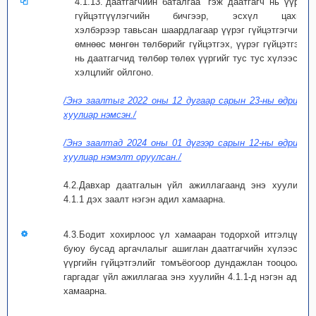
4.1.13.“даатгагчийн баталгаа” гэж даатгагч нь үүрэг
гүйцэтгүүлэгчийн бичгээр, эсхүл цахим
хэлбэрээр тавьсан шаардлагаар үүрэг гүйцэтгэгчийн
өмнөөс мөнгөн төлбөрийг гүйцэтгэх, үүрэг гүйцэтгэгч
нь даатгагчид төлбөр төлөх үүргийг тус тус хүлээсэн
хэлцлийг ойлгоно.
/Энэ заалтыг 2022 оны 12 дугаар сарын 23-ны өдрийн
хуулиар нэмсэн./
/Энэ заалтад 2024 оны 01 дүгээр сарын 12-ны өдрийн
хуулиар нэмэлт оруулсан./
4.2.Давхар даатгалын үйл ажиллагаанд энэ хуулийн
4.1.1 дэх заалт нэгэн адил хамаарна.
4.3.Бодит хохирлоос үл хамааран тодорхой итгэлцүүр
буюу бусад аргачлалыг ашиглан даатгагчийн хүлээсэн
үүргийн гүйцэтгэлийг томъёогоор дундажлан тооцоолж
гаргадаг үйл ажиллагаа энэ хуулийн 4.1.1-д нэгэн адил
хамаарна.