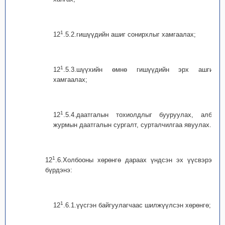
1
12
.5.2.гишүүдийн ашиг сонирхлыг хамгаалах;
1
12
.5.3.шүүхийн өмнө гишүүдийн эрх ашгийг
хамгаалах;
1
12
.5.4.даатгалын тохиолдлыг бууруулах, албан
журмын даатгалын сургалт, сурталчилгаа явуулах.
1
12
.6.Холбооны хөрөнгө дараах үндсэн эх үүсвэрээс
бүрдэнэ:
1
12
.6.1.үүсгэн байгуулагчаас шилжүүлсэн хөрөнгө;