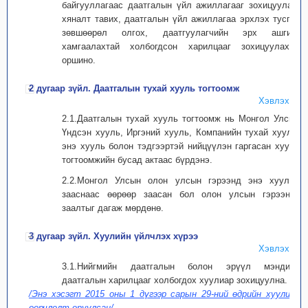
байгууллагаас даатгалын үйл ажиллагааг зохицуулах,
хяналт тавих, даатгалын үйл ажиллагаа эрхлэх тусгай
зөвшөөрөл олгох, даатгуулагчийн эрх ашгийг
хамгаалахтай холбогдсон харилцааг зохицуулахад
оршино.
2 дугаар зүйл. Даатгалын тухай хууль тогтоомж
Хэвлэх
2.1.Даатгалын тухай хууль тогтоомж нь Монгол Улсын
Үндсэн хууль, Иргэний хууль, Компанийн тухай хууль,
энэ хууль болон тэдгээртэй нийцүүлэн гаргасан хууль
тогтоомжийн бусад актаас бүрдэнэ.
2.2.Монгол Улсын олон улсын гэрээнд энэ хуульд
зааснаас өөрөөр заасан бол олон улсын гэрээний
заалтыг дагаж мөрдөнө.
3 дугаар зүйл. Хуулийн үйлчлэх хүрээ
Хэвлэх
3.1.Нийгмийн даатгалын болон эрүүл мэндийн
даатгалын харилцааг холбогдох хуулиар зохицуулна.
/Энэ хэсэгт 2015 оны 1 дүгээр сарын 29-ний өдрийн хуулиар
өөрчлөлт оруулсан/