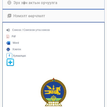
Эрх зүйн актын орчуулга
Нэмэлт өөрчлөлт
Сонсох / Сонгосон утга сонсох
Pdf
Word
Хэвлэх
Хуваалцах