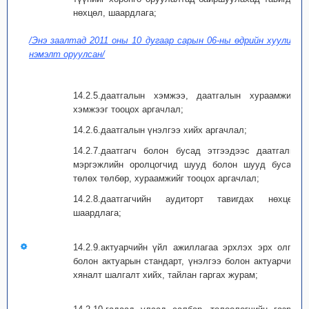
нөхцөл, шаардлага;
/Энэ заалтад 2011 оны 10 дугаар сарын 06-ны өдрийн хуулиар
нэмэлт оруулсан/
14.2.5.даатгалын хэмжээ, даатгалын хураамжийн
хэмжээг тооцох аргачлал;
14.2.6.даатгалын үнэлгээ хийх аргачлал;
14.2.7.даатгагч болон бусад этгээдээс даатгалын
мэргэжлийн оролцогчид шууд болон шууд бусаар
төлөх төлбөр, хураамжийг тооцох аргачлал;
14.2.8.даатгагчийн аудиторт тавигдах нөхцөл,
шаардлага;
14.2.9.актуарчийн үйл ажиллагаа эрхлэх эрх олгох
болон актуарын стандарт, үнэлгээ болон актуарчийн
хяналт шалгалт хийх, тайлан гаргах журам;