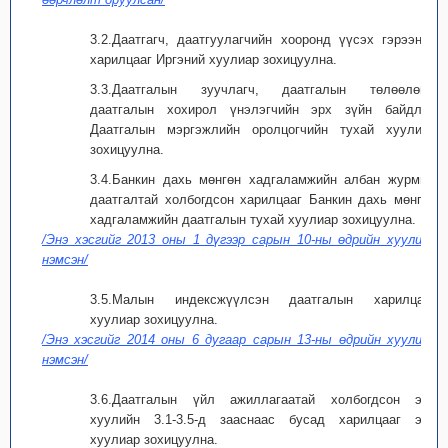
3.2.Даатгагч, даатгуулагчийн хооронд үүсэх гэрээний
харилцааг Иргэний хуулиар зохицуулна.
3.3.Даатгалын зуучлагч, даатгалын төлөөлөгч,
даатгалын хохирол үнэлэгчийн эрх зүйн байдлыг
Даатгалын мэргэжлийн оролцогчийн тухай хуулиар
зохицуулна.
3.4.Банкин дахь мөнгөн хадгаламжийн албан журмын
даатгалтай холбогдсон харилцааг Банкин дахь мөнгөн
хадгаламжийн даатгалын тухай хуулиар зохицуулна.
/Энэ хэсгийг 2013 оны 1 дүгээр сарын 10-ны өдрийн хуулиар
нэмсэн/
3.5.Малын индексжүүлсэн даатгалын харилцааг
хуулиар зохицуулна.
/Энэ хэсгийг 2014 оны 6 дугаар сарын 13-ны өдрийн хуулиар
нэмсэн/
3.6.Даатгалын үйл ажиллагаатай холбогдсон энэ
хуулийн 3.1-3.5-д зааснаас бусад харилцааг энэ
хуулиар зохицуулна.