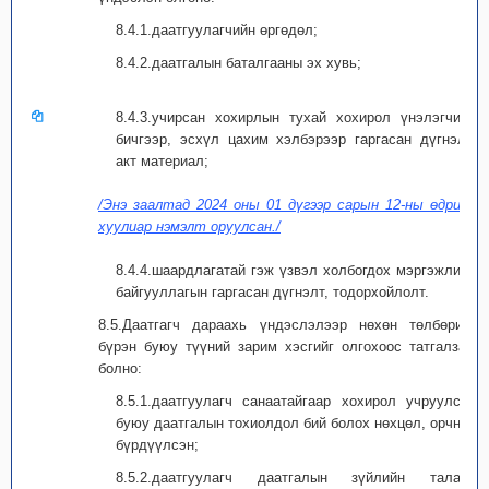
8.4.1.даатгуулагчийн өргөдөл;
8.4.2.даатгалын баталгааны эх хувь;
8.4.3.учирсан хохирлын тухай хохирол үнэлэгчийн
бичгээр, эсхүл цахим хэлбэрээр гаргасан дүгнэлт,
акт материал;
/Энэ заалтад 2024 оны 01 дүгээр сарын 12-ны өдрийн
хуулиар нэмэлт оруулсан./
8.4.4.шаардлагатай гэж үзвэл холбогдох мэргэжлийн
байгууллагын гаргасан дүгнэлт, тодорхойлолт.
8.5.Даатгагч дараахь үндэслэлээр нөхөн төлбөрийг
бүрэн буюу түүний зарим хэсгийг олгохоос татгалзаж
болно:
8.5.1.даатгуулагч санаатайгаар хохирол учруулсан
буюу даатгалын тохиолдол бий болох нөхцөл, орчныг
бүрдүүлсэн;
8.5.2.даатгуулагч даатгалын зүйлийн талаар