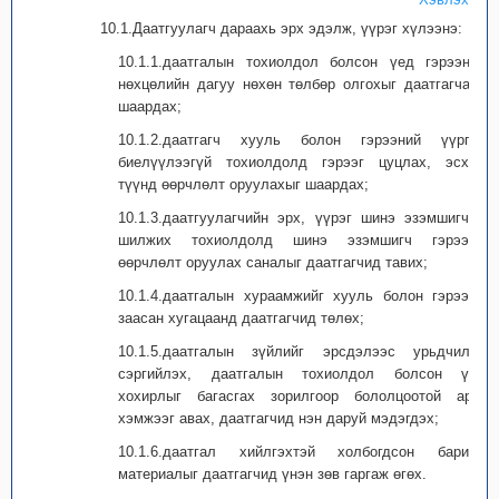
10.1.Даатгуулагч дараахь эрх эдэлж, үүрэг хүлээнэ:
10.1.1.даатгалын тохиолдол болсон үед гэрээний
нөхцөлийн дагуу нөхөн төлбөр олгохыг даатгагчаас
шаардах;
10.1.2.даатгагч хууль болон гэрээний үүргээ
биелүүлээгүй тохиолдолд гэрээг цуцлах, эсхүл
түүнд өөрчлөлт оруулахыг шаардах;
10.1.3.даатгуулагчийн эрх, үүрэг шинэ эзэмшигчид
шилжих тохиолдолд шинэ эзэмшигч гэрээнд
өөрчлөлт оруулах саналыг даатгагчид тавих;
10.1.4.даатгалын хураамжийг хууль болон гэрээнд
заасан хугацаанд даатгагчид төлөх;
10.1.5.даатгалын зүйлийг эрсдэлээс урьдчилан
сэргийлэх, даатгалын тохиолдол болсон үед
хохирлыг багасгах зорилгоор бололцоотой арга
хэмжээг авах, даатгагчид нэн даруй мэдэгдэх;
10.1.6.даатгал хийлгэхтэй холбогдсон баримт
материалыг даатгагчид үнэн зөв гаргаж өгөх.