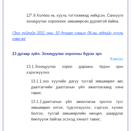
1
12
.9.Холбоо нь хууль тогтоомжид нийцсэн, Санхүүгийн
зохицуулах хорооноос зөвшөөрсөн дүрэмтэй байна.
/Энэ зүйлийг 2011 оны 10 дугаар сарын 06-ны өдрийн хуулиар
нэмсэн/
13 дугаар зүйл. Зохицуулах хорооны бүрэн эрх
Хэвлэх
13.1.Зохицуулах хороо дараахь бүрэн эрхийг
хэрэгжүүлнэ:
13.1.1.энэ хуулийн дагуу тусгай зөвшөөрөл авсан
даатгагчийн даатгалын үйл ажиллагаанд хяналт
тавих;
13.1.2.даатгалын үйл ажиллагаа эрхлэх тусгай
зөвшөөрөл олгох, түдгэлзүүлэх, сэргээх, хүчингүй
болгох, тусгай зөвшөөрлийн нөхцөл, шаардлагыг
биелүүлж байгаа эсэхэд хяналт тавих;