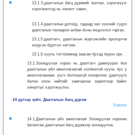
13.1.3.даатгалын багц дүрмийг батлах, хэрэгжүүлэх,
хэрэгжилтэд нь хяналт тавих;
13.1.4.даатгалын дотоод, гадаад зах зээлийг судлах,
даатгалын талаархи албан ёсны мэдээлэл гаргах;
13.1.5.даатгагч, даатгалын мэргэжлийн оролцогчийн
нэгдсэн бүртгэл хөтлөх;
13.1.6.хууль тогтоомжид заасан бусад бүрэн эрх.
13.2.Зохицуулах хороо нь даатгагч дампуурах болон
даатгалын үйл ажиллагаатай холбоотой хууль бус үйл
ажиллагаанаас үүсч болзошгүй хохирлоос даатгуулагч
болон олон нийтийг хамгаалах зорилгоор байнгын
хяналтыг хэрэгжүүлнэ.
14 дүгээр зүйл. Даатгалын багц дүрэм
Хэвлэх
14.1.Даатгалын үйл ажиллагааг Зохицуулах хорооноос
баталсан даатгалын багц дүрмээр зохицуулна.