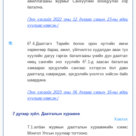
ажиллагааны журмыг Санхүүгийн зохицуулах хороо
батална.
/Энэ хэсгийг 2022 оны 12 дугаар сарын 23-ны өдрийн
хуулиар нэмсэн./
1
6
.4.Даатгагч Төрийн болон орон нутгийн өмчийн
хөрөнгөөр бараа, ажил, үйлчилгээ худалдан авах тухай
хуулийн дагуу гаргах баталгааны үнийн дүн даатгалын
1
нөөц сангийн энэ хуулийн 6
.1-д заасан баталгаанд
хамаарах эрсдэлийн сангаас хэтэрсэн бол давхар
даатгалд хамрагдаж, эрсдэлийн үнэлгээ хийсэн байхыг
шаардана.
/Энэ хэсгийг 2023 оны 06 дугаар сарын 16-ны өдрийн
хуулиар нэмсэн./
7 дугаар зүйл. Даатгалын хураамж
Хэвлэх
7.1.албан журмын даатгалын хураамжийн хэмжээг
Монгол Улсын хуулиар тогтооно.