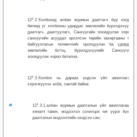
1
12
.2.Холбоонд албан журмын даатгагч бүр нэгдэх
бөгөөд уг холбооны удирдах зөвлөлийн бүрэлдэхүүнд
даатгагч, даатгуулагч, Санхүүгийн зохицуулах хороо,
санхүүгийн асуудал эрхэлсэн төрийн захиргааны төв
байгууллагын төлөөллийг оролцуулах ба удирдах
зөвлөлийн бүтэц, бүрэлдэхүүнийг Санхүүгийн
зохицуулах хороо батална.
1
12
.3.Холбоо нь дараах үндсэн үйл ажиллагааг
хэрэгжүүлэх алба, сантай байна:
1
12
.3.1.албан журмын даатгалын үйл ажиллагаанд
хяналт тавих, мэдээлэл солилцох чиг үүрэг бүхий
даатгалын мэдээллийн нэгдсэн сан;