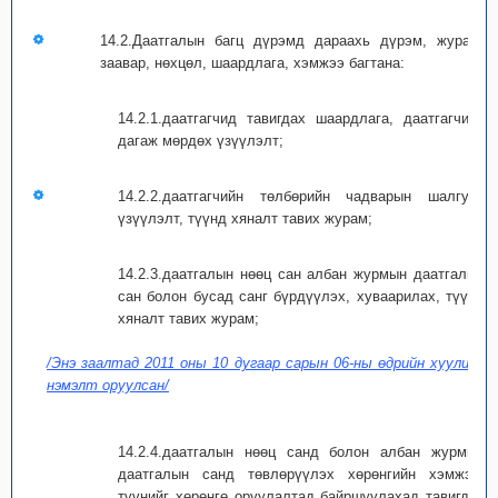
14.2.Даатгалын багц дүрэмд дараахь дүрэм, журам,
заавар, нөхцөл, шаардлага, хэмжээ багтана:
14.2.1.даатгагчид тавигдах шаардлага, даатгагчийн
дагаж мөрдөх үзүүлэлт;
14.2.2.даатгагчийн төлбөрийн чадварын шалгуур
үзүүлэлт, түүнд хяналт тавих журам;
14.2.3.даатгалын нөөц сан албан журмын даатгалын
сан болон бусад санг бүрдүүлэх, хуваарилах, түүнд
хяналт тавих журам;
/Энэ заалтад 2011 оны 10 дугаар сарын 06-ны өдрийн хуулиар
нэмэлт оруулсан/
14.2.4.даатгалын нөөц санд болон албан журмын
даатгалын санд төвлөрүүлэх хөрөнгийн хэмжээ,
түүнийг хөрөнгө оруулалтад байршуулахад тавигдах