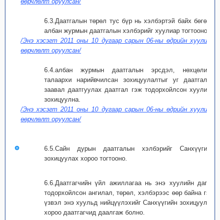
өөрчлөлт оруулсан/
6.3.Даатгалын төрөл тус бүр нь хэлбэртэй байх бөгөөд
албан журмын даатгалын хэлбэрийг хуулиар тогтооно.
/Энэ хэсэгт 2011 оны 10 дугаар сарын 06-ны өдрийн хуулиар
өөрчлөлт оруулсан/
6.4.албан журмын даатгалын эрсдэл, нөхцөлийн
талаархи нарийвчилсан зохицуулалтыг уг даатгалыг
заавал даатгуулах даатгал гэж тодорхойлсон хуулиар
зохицуулна.
/Энэ хэсэгт 2011 оны 10 дугаар сарын 06-ны өдрийн хуулиар
өөрчлөлт оруулсан/
6.5.Сайн дурын даатгалын хэлбэрийг Санхүүгийн
зохицуулах хороо тогтооно.
6.6.Даатгагчийн үйл ажиллагаа нь энэ хуулийн дагуу
тодорхойлсон ангилал, төрөл, хэлбэрээс өөр байна гэж
үзвэл энэ хуульд нийцүүлэхийг Санхүүгийн зохицуулах
хороо даатгагчид даалгаж болно.