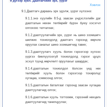
9 дүгээр зүйл. Даатгагчийн эрх, үүрэг
Хэвлэх
9.1.Даатгагч дараахь эрх эдэлж, үүрэг хүлээнэ:
9.1.1.энэ хуулийн 8.5-д заасан үндэслэлийн дагуу
даатгалын нөхөн төлбөрийг бүрэн буюу хэсэгчлэн
олгохоос татгалзах;
9.1.2.даатгуулагчийн эрх, үүрэг нь шинэ эзэмшигчид
шилжих тохиолдолд даатгагч гэрээнд өөрчлөлт
оруулах саналыг шинэ эзэмшигчид тавих;
9.1.3.даатгуулагч хууль болон гэрээгээр хүлээсэн
үүргээ биелүүлээгүй тохиолдолд гэрээг цуцлах,
эсхүл түүнд өөрчлөлт оруулахыг шаардах;
9.1.4.даатгалын тохиолдол болсон үед нөхөн
төлбөрийг хууль болон гэрээгээр тохиролцсон
хугацаа, хэмжээнд олгох;
9.1.5.даатгалын баталгааг гэрээнд заасан хугацаанд
даатгуулагчид олгох;
9.1.6.даатгалын хууль тогтоомж, гэрээний нөхцөлийг
даатгуулагчид танилцуулах;