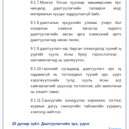
9.1.7.Монгол Улсын хуулиар зөвшөөрснөөс бусад
нөхцөлд даатгуулагчийн талаархи мэдээ,
материалын нууцыг задруулахгүй байх;
9.1.8.даатгалын эрсдэлийн улмаас учирч болох
хохирлын хэмжээг багасгах зорилгоор
даатгуулагчийн авсан арга хэмжээний өртгийг
даатгуулагчид нөхөн төлөх;
9.1.9.даатгуулагч нас барсан тохиолдолд түүний эрх,
үүргийг хууль ёсны буюу гэрээслэлээр өв
залгамжлагчид нь шилжүүлэх;
9.1.10.гэрээний хугацаанд даатгуулагч эрх зүйн
чадамжгүй нь тогтоогдвол түүний эрх, үүргийг
хэрэгжүүлэхийн тулд хууль ёсны асран
хамгаалагчийг шүүхээр тогтоолгож, үйл ажиллагаанд
нь хяналт тавих;
9.1.11.Санхүүгийн зохицуулах хорооноос тогтоосон
журмын дагуу санхүүгийн тайлангийн хураангуйг
хэвлэлд нийтлэх.
10 дугаар зүйл. Даатгуулагчийн эрх, үүрэг
Хэвлэх