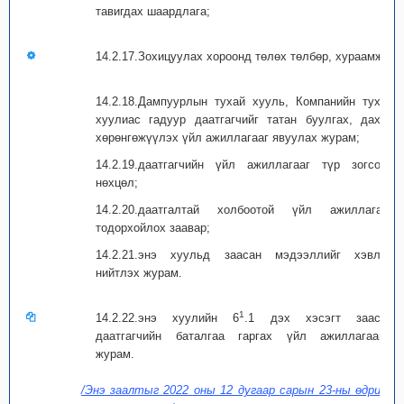
тавигдах шаардлага;
14.2.17.Зохицуулах хороонд төлөх төлбөр, хураамж;
14.2.18.Дампуурлын тухай хууль, Компанийн тухай
хуулиас гадуур даатгагчийг татан буулгах, дахин
хөрөнгөжүүлэх үйл ажиллагааг явуулах журам;
14.2.19.даатгагчийн үйл ажиллагааг түр зогсоох
нөхцөл;
14.2.20.даатгалтай холбоотой үйл ажиллагааг
тодорхойлох заавар;
14.2.21.энэ хуульд заасан мэдээллийг хэвлэн
нийтлэх журам.
1
14.2.22.энэ хуулийн 6
.1 дэх хэсэгт заасан
даатгагчийн баталгаа гаргах үйл ажиллагааны
журам.
/Энэ заалтыг 2022 оны 12 дугаар сарын 23-ны өдрийн