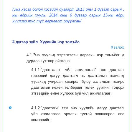
/Энэ хэсэг болон хэсгийн дугаарт 2013 оны 1 дүгээр сарын 10-
ны өдрийн хууль, 2014 оны 6 дугаар сарын 13-ны өдрийн
хуулиар тус тус өөрчлөлт оруулсан/
4 дүгээр зүйл. Хуулийн нэр томъёо
Хэвлэх
4.1.Энэ хуульд хэрэглэсэн дараахь нэр томъёог дор
дурдсан утгаар ойлгоно:
4.1.1."даатгалын үйл ажиллагаа" гэж даатгалын
гэрээний дагуу даатгагч нь даатгалын тохиолдол
үүсэхэд учирсан хохирол буюу хэлэлцэн тохирсон
даатгалын нөхөн төлбөрийг төлөх үүргийг тодорхой
этгээдийн өмнө хүлээж буй үйл ажиллагааг;
4.1.2."даатгагч" гэж энэ хуулийн дагуу даатгалын
үйл ажиллагаа эрхлэх тусгай зөвшөөрөл авсан
компанийг;