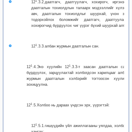
1
12
.3.2.даатгагч, даатгуулагч, хохирогч, иргэнээс
даатгалын тохиолдлын талаарх мэдээллийг хүлээн
авч, даатгалын тохиолдлыг шуурхай, үнэн зөв
тодорхойлох боломжийг даатгагч, даатгуулагч,
хохирогчид бүрдүүлэх чиг үүрэг бүхий шуурхай алба;
1
12
.3.3.албан журмын даатгалын сан.
1
1
12
.4.Энэ хуулийн 12
.3.3-т заасан даатгалын санг
бүрдүүлэх, зарцуулахтай холбогдсон харилцааг албан
журмын даатгалын хэлбэрийг тогтоосон хуулиар
зохицуулна.
1
12
.5.Холбоо нь дараах үндсэн эрх, үүрэгтэй:
1
12
.5.1.гишүүдийн үйл ажиллагааны уялдаа, холбоог
хангах;