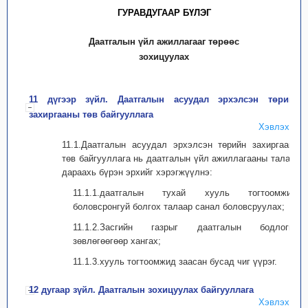
ГУРАВДУГААР БҮЛЭГ
Даатгалын үйл ажиллагааг төрөөс
зохицуулах
11 дүгээр зүйл. Даатгалын асуудал эрхэлсэн төрийн
захиргааны төв байгууллага
Хэвлэх
11.1.Даатгалын асуудал эрхэлсэн төрийн захиргааны
төв байгууллага нь даатгалын үйл ажиллагааны талаар
дараахь бүрэн эрхийг хэрэгжүүлнэ:
11.1.1.даатгалын тухай хууль тогтоомжийг
боловсронгуй болгох талаар санал боловсруулах;
11.1.2.Засгийн газрыг даатгалын бодлогын
зөвлөгөөгөөр хангах;
11.1.3.хууль тогтоомжид заасан бусад чиг үүрэг.
12 дугаар зүйл. Даатгалын зохицуулах байгууллага
Хэвлэх