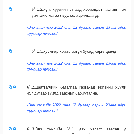
1
6
.1.2.хүн, хуулийн этгээд хоорондын ашгийн төлөө
үйл ажиллагаа явуулах харилцаанд;
/Энэ заалтыг 2022 оны 12 дугаар сарын 23-ны өдрийн
хуулиар нэмсэн./
1
6
.1.3.хуулиар хориглоогүй бусад харилцаанд.
/Энэ заалтыг 2022 оны 12 дугаар сарын 23-ны өдрийн
хуулиар нэмсэн./
1
6
.2.Даатгагчийн баталгаа гаргахад Иргэний хуулийн
457 дугаар зүйлд заасныг баримтална.
/Энэ хэсгийг 2022 оны 12 дугаар сарын 23-ны өдрийн
хуулиар нэмсэн./
1
1
6
.3.Энэ хуулийн 6
.1 дэх хэсэгт заасан үйл