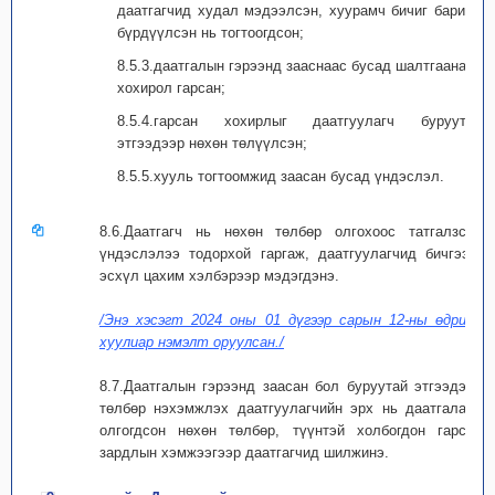
даатгагчид худал мэдээлсэн, хуурамч бичиг баримт
бүрдүүлсэн нь тогтоогдсон;
8.5.3.даатгалын гэрээнд зааснаас бусад шалтгаанаар
хохирол гарсан;
8.5.4.гарсан хохирлыг даатгуулагч буруутай
этгээдээр нөхөн төлүүлсэн;
8.5.5.хууль тогтоомжид заасан бусад үндэслэл.
8.6.Даатгагч нь нөхөн төлбөр олгохоос татгалзсан
үндэслэлээ тодорхой гаргаж, даатгуулагчид бичгээр,
эсхүл цахим хэлбэрээр мэдэгдэнэ.
/Энэ хэсэгт 2024 оны 01 дүгээр сарын 12-ны өдрийн
хуулиар нэмэлт оруулсан./
8.7.Даатгалын гэрээнд заасан бол буруутай этгээдээс
төлбөр нэхэмжлэх даатгуулагчийн эрх нь даатгалаар
олгогдсон нөхөн төлбөр, түүнтэй холбогдон гарсан
зардлын хэмжээгээр даатгагчид шилжинэ.