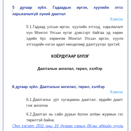
5 дугаар зүйл. Гадаадын иргэн, хуулийн этгээд,
харьяалалгүй хүний даатгал
Хэвлэх
5.1.Гадаад улсын иргэн, хуулийн этгээд, харьяалалгүй
хүн Монгол Улсын нутаг дэвсгэрт байгаа эд хөрөнгө,
эдийн бус хөрөнгөө Монгол Улсын иргэн, хуулийн
этгээдийн нэгэн адил нөхцөлөөр даатгуулах эрхтэй.
ХОЁРДУГААР БҮЛЭГ
Даатгалын ангилал, төрөл, хэлбэр
6 дугаар зүйл. Даатгалын ангилал, төрөл, хэлбэр
Хэвлэх
6.1.Даатгалыг урт хугацааны даатгал, ердийн даатгал
гэж ангилна.
6.2.Даатгал нь сайн дурын болон албан журмын гэсэн
төрөлтэй байна.
/Энэ хэсэгт 2011 оны 10 дугаар сарын 06-ны өдрийн хуулиар