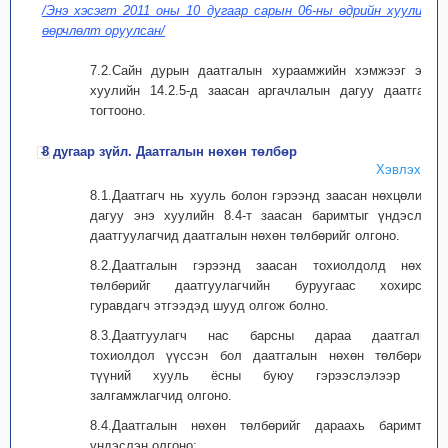
/Энэ хэсэгт 2011 оны 10 дугаар сарын 06-ны өдрийн хуулиар
өөрчлөлт оруулсан/
7.2.Сайн дурын даатгалын хураамжийн хэмжээг энэ
хуулийн 14.2.5-д заасан аргачлалын дагуу даатгагч
тогтооно.
8 дугаар зүйл. Даатгалын нөхөн төлбөр
Хэвлэх
8.1.Даатгагч нь хууль болон гэрээнд заасан нөхцөлийн
дагуу энэ хуулийн 8.4-т заасан баримтыг үндэслэн
даатгуулагчид даатгалын нөхөн төлбөрийг олгоно.
8.2.Даатгалын гэрээнд заасан тохиолдолд нөхөн
төлбөрийг даатгуулагчийн буруугаас хохирсон
гуравдагч этгээдэд шууд олгож болно.
8.3.Даатгуулагч нас барсны дараа даатгалын
тохиолдол үүссэн бол даатгалын нөхөн төлбөрийг
түүний хууль ёсны буюу гэрээслэлээр өв
залгамжлагчид олгоно.
8.4.Даатгалын нөхөн төлбөрийг дараахь баримтыг
үндэслэн олгоно: