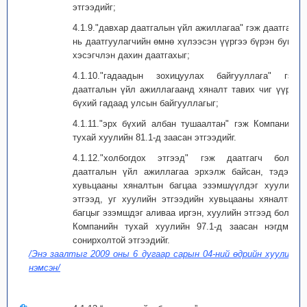
этгээдийг;
4.1.9."давхар даатгалын үйл ажиллагаа" гэж даатгагч
нь даатгуулагчийн өмнө хүлээсэн үүргээ бүрэн буюу
хэсэгчлэн дахин даатгахыг;
4.1.10."гадаадын зохицуулах байгууллага" гэж
даатгалын үйл ажиллагаанд хяналт тавих чиг үүрэг
бүхий гадаад улсын байгууллагыг;
4.1.11."эрх бүхий албан тушаалтан" гэж Компанийн
тухай хуулийн 81.1-д заасан этгээдийг.
4.1.12."холбогдох этгээд" гэж даатгагч болон
даатгалын үйл ажиллагаа эрхэлж байсан, тэдэнд
хувьцааны хяналтын багцаа эзэмшүүлдэг хуулийн
этгээд, уг хуулийн этгээдийн хувьцааны хяналтын
багцыг эзэмшдэг аливаа иргэн, хуулийн этгээд болон
Компанийн тухай хуулийн 97.1-д заасан нэгдмэл
сонирхолтой этгээдийг.
/Энэ заалтыг 2009 оны 6 дугаар сарын 04-ний өдрийн хуулиар
нэмсэн/