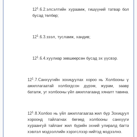
1
12
.6.2.элсэлтийн хураамж, гишүүний татвар болон
бусад төлбөр;
1
12
.6.3.зээл, тусламж, хандив;
1
12
.6.4.хуулиар зөвшөөрсөн бусад эх үүсвэр.
1
12
.7.Санхүүгийн зохицуулах хороо нь Холбооны үйл
ажиллагаатай холбогдсон дүрэм, журам, зааврыг
баталж, уг холбооны үйл ажиллагаанд хяналт тавина.
1
12
.8.Холбоо нь үйл ажиллагаагаа жил бүр Зохицуулах
хороонд тайлагнах бөгөөд холбооны санхүүгийн
хураангуй тайланг жил бүрийн эхний улиралд багтаан
хэвлэл мэдээллийн хэрэгслээр нийтэд мэдээлнэ.