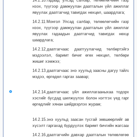
14.2.10.гадаад улсад салбар, төлөөлөгчийн газраа
нээх, түүгээр дамжуулан даатгалын үйл ажиллагаа
явуулах даатгагчид тавигдах нөхцөл, шаардлага;
14.2.11.Монгол Улсад салбар, төлөөлөгчийн газраа
нээх, түүгээр дамжуулан даатгалын үйл ажиллагаа
явуулах гадаадын даатгагчид тавигдах нөхцөл,
шаардлага;
14.2.12.даатгагчаас даатгуулагчид төлбөртэйгээр
мэдээлэл, баримт бичиг өгөх нөхцөл, төлбөрийн
жишиг хэмжээ;
14.2.13.даатгагчаас энэ хуульд заасны дагуу тайлан,
мэдээ, өргөдөл гаргах заавар;
14.2.14.даатгагчаас үйл ажиллагааныхаа тодорхой
хэсгийг бусдад шилжүүлэх болон нэгтгэх үед гаргах
өргөдлийг хянан шийдвэрлэх журам;
14.2.15.энэ хуульд заасан тусгай зөвшөөрлийг авах
хүсэлт гаргахад бүрдүүлэх баримт бичгийн жагсаалт;
14.2.16.даатгагчийн давхар даатгалын төлөвлөгөөнд