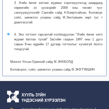
3. Угийн бичиг хөтлөх журмыг хэрэгжүүлэхэд шаардагдах
хөрөнгийн эх үүсвэрийг 2009 оны төсөвт тусган
санхүүжүүлэхийг Сангийн сайд Н.Баяртсайхан, Боловсрол,
соёл, шинжлэх ухааны сайд Ө.Энхтүвшин нарт тус тус
даалгасугай.
4. Энэ тогтоол гарсантай холбогдуулан "Угийн бичиг хөтлөх
журам батлах тухай" Засгийн газрын 1997 оны 1 дүгээр
сарын 8-ны өдрийн 17 дугаар тогтоолыг хүчингүй болсонд
тооцсугай.
Монгол Улсын Ерөнхий сайд М.ЭНХБОЛД
Боловсрол, соёл, шинжлэх ухааны сайд Ө.ЭНХТҮВШИН