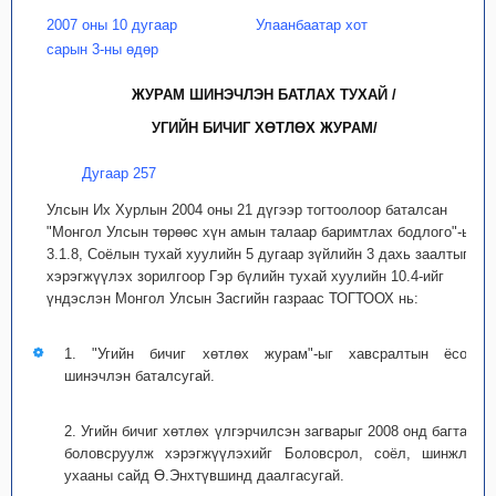
2007 оны 10 дугаар
Улаанбаатар хот
сарын 3-ны өдөр
ЖУРАМ ШИНЭЧЛЭН БАТЛАХ ТУХАЙ /
УГИЙН БИЧИГ ХӨТЛӨХ ЖУРАМ/
Дугаар 257
Улсын Их Хурлын 2004 оны 21 дүгээр тогтоолоор баталсан
"Монгол Улсын төрөөс хүн амын талаар баримтлах бодлого"-ын
3.1.8, Соёлын тухай хуулийн 5 дугаар зүйлийн 3 дахь заалтыг
хэрэгжүүлэх зорилгоор Гэр бүлийн тухай хуулийн 10.4-ийг
үндэслэн Монгол Улсын Засгийн газраас ТОГТООХ нь:
1. "Угийн бичиг хөтлөх журам"-ыг хавсралтын ёсоор
шинэчлэн баталсугай.
2. Угийн бичиг хөтлөх үлгэрчилсэн загварыг 2008 онд багтаан
боловсруулж хэрэгжүүлэхийг Боловсрол, соёл, шинжлэх
ухааны сайд Ө.Энхтүвшинд даалгасугай.