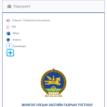
Хавсралт
Сонсох / Сонгосон утга сонсох
Pdf
Word
Хэвлэх
Хуваалцах
МОНГОЛ УЛСЫН ЗАСГИЙН ГАЗРЫН ТОГТООЛ