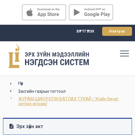
БҮРТГҮҮЛЭХ
Нэвтрэх
Нүүр
Засгийн газрын тогтоол
ЖУРАМ ШИНЭЧЛЭН БАТЛАХ ТУХАЙ / Угийн бичиг 
хөтлөх журам/
Эрх зүйн акт