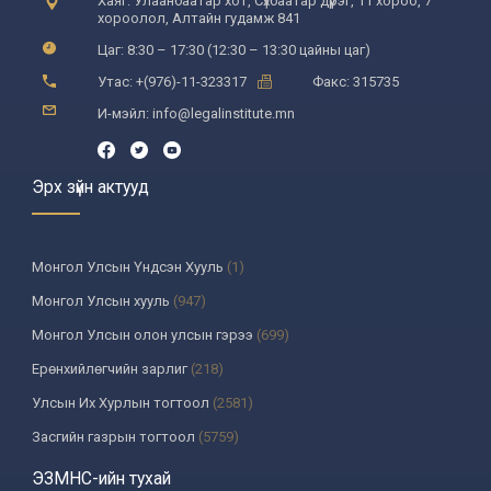
Хаяг: Улаанбаатар хот, Сүхбаатар дүүрэг, 11 хороо, 7
хороолол, Алтайн гудамж 841
Цаг: 8:30 – 17:30 (12:30 – 13:30 цайны цаг)
Утас: +(976)-11-323317
Факс: 315735
И-мэйл: info@legalinstitute.mn
Эрх зүйн актууд
Монгол Улсын Үндсэн Хууль
(1)
Монгол Улсын хууль
(947)
Монгол Улсын олон улсын гэрээ
(699)
Ерөнхийлөгчийн зарлиг
(218)
Улсын Их Хурлын тогтоол
(2581)
Засгийн газрын тогтоол
(5759)
Үндсэн хуулийн цэцийн шийдвэр
(335)
ЭЗМНС-ийн тухай