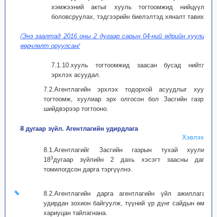
хэмжээний актыг хууль тогтоомжид нийцүүлэн
боловсруулах, тэдгээрийн биелэлтэд хяналт тавих;
/Энэ заалтад 2016 оны 2 дугаар сарын 04-ний өдрийн хуулиар
өөрчлөлт оруулсан/
7.1.10.хууль тогтоомжид заасан бусад нийтлэг
эрхлэх асуудал.
7.2.Агентлагийн эрхлэх тодорхой асуудлыг хууль
тогтоомж, хуулиар эрх олгосон бол Засгийн газрын
шийдвэрээр тогтооно.
8 дугаар зүйл. Агентлагийн удирдлага
Хэвлэх
8.1.Агентлагийг Засгийн газрын тухай хуулийн
3
18
дугаар зүйлийн 2 дахь хэсэгт заасны дагуу
томилогдсон дарга тэргүүлнэ.
8.2.Агентлагийн дарга агентлагийн үйл ажиллагааг
удирдан зохион байгуулж, түүний үр дүнг сайдын өмнө
хариуцан тайлагнана.