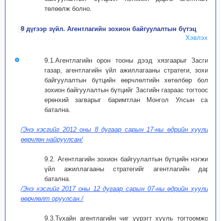
төлөөлж болно.
9 дүгээр зүйл. Агентлагийн зохион байгуулалтын бүтэц
Хэвлэх
9.1.Агентлагийн орон тооны дээд хязгаарыг Засгийн
газар, агентлагийн үйл ажиллагааны стратеги, зохион
байгуулалтын бүтцийн өөрчлөлтийн хөтөлбөр болон
зохион байгуулалтын бүтцийг Засгийн газраас тогтоосон
ерөнхий загварыг баримтлан Монгол Улсын сайд
батална.
/Энэ хэсгийг 2012 оны 8 дугаар сарын 17-ны өдрийн хуулиар
өөрчлөн найруулсан/
9.2. Агентлагийн зохион байгуулалтын бүтцийн нэгжийн
үйл ажиллагааны стратегийг агентлагийн дарга
батална.
/Энэ хэсгийг 2017 оны 12 дугаар сарын 07-ны өдрийн хуулиар
өөрчлөлт оруулсан./
9.3.Тухайн агентлагийн чиг үүрэгт хууль тогтоомжоор