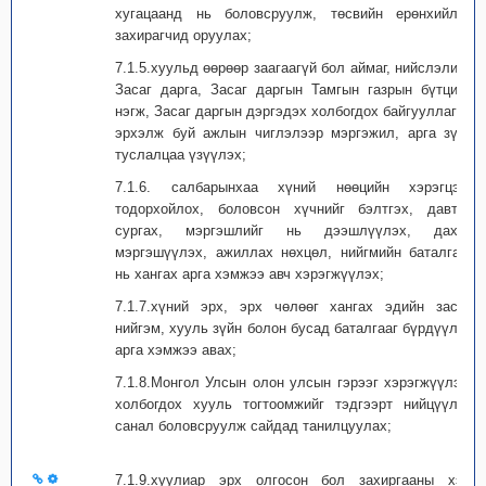
хугацаанд нь боловсруулж, төсвийн ерөнхийлөн
захирагчид оруулах;
7.1.5.хуульд өөрөөр заагаагүй бол аймаг, нийслэлийн
Засаг дарга, Засаг даргын Тамгын газрын бүтцийн
нэгж, Засаг даргын дэргэдэх холбогдох байгууллагад
эрхэлж буй ажлын чиглэлээр мэргэжил, арга зүйн
туслалцаа үзүүлэх;
7.1.6. салбарынхаа хүний нөөцийн хэрэгцээг
тодорхойлох, боловсон хүчнийг бэлтгэх, давтан
сургах, мэргэшлийг нь дээшлүүлэх, дахин
мэргэшүүлэх, ажиллах нөхцөл, нийгмийн баталгааг
нь хангах арга хэмжээ авч хэрэгжүүлэх;
7.1.7.хүний эрх, эрх чөлөөг хангах эдийн засаг,
нийгэм, хууль зүйн болон бусад баталгааг бүрдүүлэх
арга хэмжээ авах;
7.1.8.Монгол Улсын олон улсын гэрээг хэрэгжүүлэх,
холбогдох хууль тогтоомжийг тэдгээрт нийцүүлэх
санал боловсруулж сайдад танилцуулах;
7.1.9.хуулиар эрх олгосон бол захиргааны хэм