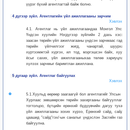
үүрэг бүхий агентлагтай байж болно.
4 дүгээр зүйл. Агентлагийн үйл ажиллагааны зарчим
Хэвлэх
4.1. Агентлаг нь үйл ажиллагаандаа Монгол Улсын
Үндсэн хуулийн Нэгдүгээр зүйлийн 2 дахь хэсэгт
заасан төрийн үйл ажиллагааны үндсэн зарчмаас гадна
төрийн үйлчилгээг жигд, чанартай, шуурхай,
хүртээмжтэй хүргэх, ил тод, мэргэшсэн байх, хууль
ёсыг сахих, үйл ажиллагааныхаа төлөө хариуцлага
хүлээх зарчмыг баримтлан ажиллана.
5 дугаар зүйл. Агентлаг байгуулах
Хэвлэх
5.1.Хуульд өөрөөр заагаагүй бол агентлагийг Улсын Их
Хурлаас зөвшөөрсөн төрийн захиргааны байгууллагын
тогтолцоо, бүтцийн ерөнхий бүдүүвчийн дагуу тухайн
үйл ажиллагааны зохих хүрээ, Ерөнхий сайд, сайд /
цаашид "сайд"гэх/-ын саналыг үндэслэн Засгийн газар
байгуулна.