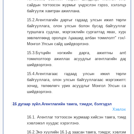
сайдын тогтоосон журмыг үндэслэн гэрээ, хэлэлцээр
байгуулж хамтран ажиллана.
15.2.Агентлагийн даргыг гадаад улсын ижил төрлийн
байгууллага, олон улсын болон бусад байгууллагад
туршлага судлах, мэргэжлийн сургалтад явах, хурал,
зөвлөлгөөнд оролцох /цаашид албан томилолт" гэх/-ыг
Монгол Улсын сайд шийдвэрлэнэ.
15.3.Бүтцийн нэгжийн дарга, ажилтны албан
томилолтоор ажиллах асуудлыг агентлагийн дарга
шийдвэрлэнэ.
15.4.Агентлагаас гадаад улсын ижил төрлийн
байгууллага, олон улсын байгууллагаас мэргэжилтэн,
зочид, төлөөлөгч урих асуудлыг Монгол Улсын сайд
шийдвэрлэнэ.
16 дугаар зүйл.Агентлагийн тамга, тэмдэг, бэлгэдэл
Хэвлэх
16.1. Агентлаг тогтоосон журмаар хийсэн тамга, тэмдэг,
хэвлэмэл хуудас хэрэглэнэ.
16.2.Энэ хуулийн 16.1-д заасан тамга, тэмдэг, хэвлэмэл