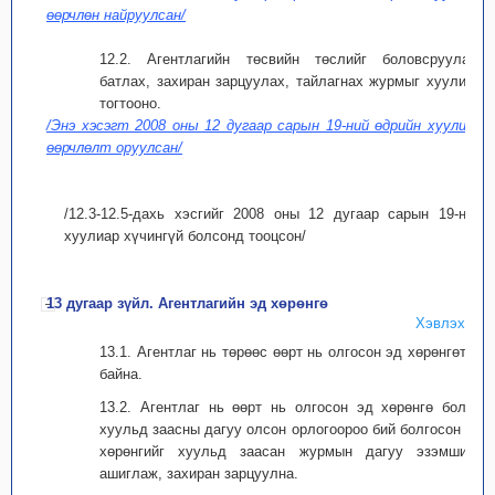
өөрчлөн найруулсан/
12.2. Агентлагийн төсвийн төслийг боловсруулах,
батлах, захиран зарцуулах, тайлагнах журмыг хуулиар
тогтооно.
/Энэ хэсэгт 2008 оны 12 дугаар сарын 19-ний өдрийн хуулиар
өөрчлөлт оруулсан/
/12.3-12.5-дахь хэсгийг 2008 оны 12 дугаар сарын 19-ний
хуулиар хүчингүй болсонд тооцсон/
13 дугаар зүйл. Агентлагийн эд хөрөнгө
Хэвлэх
13.1. Агентлаг нь төрөөс өөрт нь олгосон эд хөрөнгөтэй
байна.
13.2. Агентлаг нь өөрт нь олгосон эд хөрөнгө болон
хуульд заасны дагуу олсон орлогоороо бий болгосон эд
хөрөнгийг хуульд заасан журмын дагуу эзэмшиж,
ашиглаж, захиран зарцуулна.