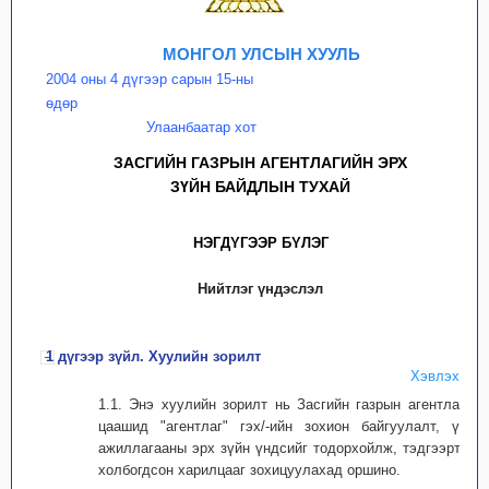
МОНГОЛ УЛСЫН ХУУЛЬ
2004 оны 4 дүгээр сарын 15-ны
өдөр
Улаанбаатар хот
ЗАСГИЙН ГАЗРЫН АГЕНТЛАГИЙН ЭРХ
ЗҮЙН БАЙДЛЫН ТУХАЙ
НЭГДYГЭЭР БYЛЭГ
Нийтлэг үндэслэл
1 дүгээр зүйл. Хуулийн зорилт
Хэвлэх
1.1. Энэ хуулийн зорилт нь Засгийн газрын агентлаг /
цаашид "агентлаг" гэх/-ийн зохион байгуулалт, үйл
ажиллагааны эрх зүйн үндсийг тодорхойлж, тэдгээртэй
холбогдсон харилцааг зохицуулахад оршино.