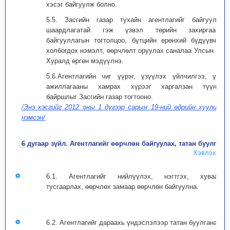
хэсэг байгуулж болно.
5.5. Засгийн газар тухайн агентлагийг байгуулах
шаардлагатай гэж үзвэл төрийн захиргааны
байгууллагын тогтолцоо, бүтцийн ерөнхий бүдүүвчид
холбогдох нэмэлт, өөрчлөлт оруулах саналаа Улсын Их
Хуралд өргөн мэдүүлнэ.
5.6.Агентлагийн чиг үүрэг, үзүүлэх үйлчилгээ, үйл
ажиллагааны хамрах хүрээг харгалзан түүний
байршлыг Засгийн газар тогтооно.
/Энэ хэсгийг 2012 оны 1 дүгээр сарын 19-ний өдрийн хуулиар
нэмсэн/
6 дугаар зүйл. Агентлагийг өөрчлөн байгуулах, татан буулгах
Хэвлэх
6.1. Агентлагийг нийлүүлэх, нэгтгэх, хуваах,
тусгаарлах, өөрчлөх замаар өөрчлөн байгуулна.
6.2. Агентлагийг дараахь үндэслэлээр татан буулгана: