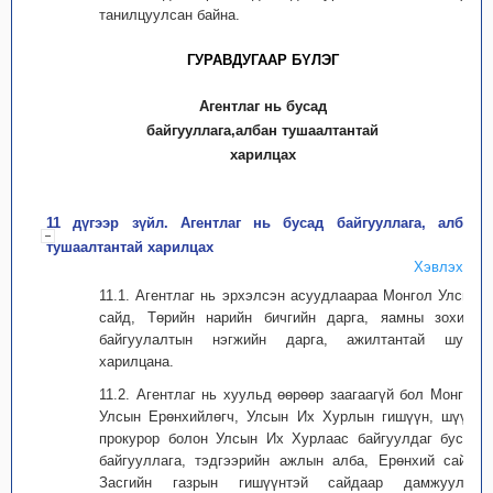
танилцуулсан байна.
ГУРАВДУГААР БYЛЭГ
Агентлаг нь бусад
байгууллага,албан тушаалтантай
харилцах
11 дүгээр зүйл. Агентлаг нь бусад байгууллага, албан
тушаалтантай харилцах
Хэвлэх
11.1. Агентлаг нь эрхэлсэн асуудлаараа Монгол Улсын
сайд, Төрийн нарийн бичгийн дарга, яамны зохион
байгуулалтын нэгжийн дарга, ажилтантай шууд
харилцана.
11.2. Агентлаг нь хуульд өөрөөр заагаагүй бол Монгол
Улсын Ерөнхийлөгч, Улсын Их Хурлын гишүүн, шүүх,
прокурор болон Улсын Их Хурлаас байгуулдаг бусад
байгууллага, тэдгээрийн ажлын алба, Ерөнхий сайд,
Засгийн газрын гишүүнтэй сайдаар дамжуулан