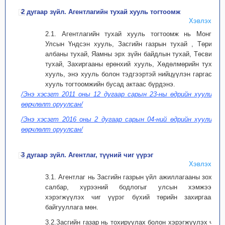
2 дугаар зүйл. Агентлагийн тухай хууль тогтоомж
Хэвлэх
2.1. Агентлагийн тухай хууль тогтоомж нь Монгол
Улсын Үндсэн хууль, Засгийн газрын тухай , Төрийн
албаны тухай, Яамны эрх зүйн байдлын тухай, Төсвийн
тухай, Захиргааны ерөнхий хууль, Хөдөлмөрийн тухай
хууль, энэ хууль болон тэдгээртэй нийцүүлэн гаргасан
хууль тогтоомжийн бусад актаас бүрдэнэ.
/Энэ хэсэгт 2011 оны 12 дугаар сарын 23-ны өдрийн хуулиар
өөрчлөлт оруулсан/
/Энэ хэсэгт 2016 оны 2 дугаар сарын 04-ний өдрийн хуулиар
өөрчлөлт оруулсан/
3 дугаар зүйл. Агентлаг, түүний чиг үүрэг
Хэвлэх
3.1. Агентлаг нь Засгийн газрын үйл ажиллагааны зохих
салбар, хүрээний бодлогыг улсын хэмжээнд
хэрэгжүүлэх чиг үүрэг бүхий төрийн захиргааны
байгууллага мөн.
3.2.Засгийн газар нь тохируулах болон хэрэгжүүлэх чиг