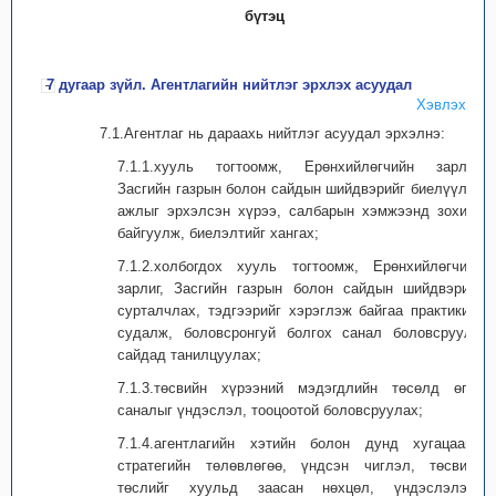
бүтэц
7 дугаар зүйл. Агентлагийн нийтлэг эрхлэх асуудал
Хэвлэх
7.1.Агентлаг нь дараахь нийтлэг асуудал эрхэлнэ:
7.1.1.хууль тогтоомж, Ерөнхийлөгчийн зарлиг,
Засгийн газрын болон сайдын шийдвэрийг биелүүлэх
ажлыг эрхэлсэн хүрээ, салбарын хэмжээнд зохион
байгуулж, биелэлтийг хангах;
7.1.2.холбогдох хууль тогтоомж, Ерөнхийлөгчийн
зарлиг, Засгийн газрын болон сайдын шийдвэрийг
сурталчлах, тэдгээрийг хэрэглэж байгаа практикийг
судалж, боловсронгуй болгох санал боловсруулж
сайдад танилцуулах;
7.1.3.төсвийн хүрээний мэдэгдлийн төсөлд өгөх
саналыг үндэслэл, тооцоотой боловсруулах;
7.1.4.агентлагийн хэтийн болон дунд хугацааны
стратегийн төлөвлөгөө, үндсэн чиглэл, төсвийн
төслийг хуульд заасан нөхцөл, үндэслэлээр