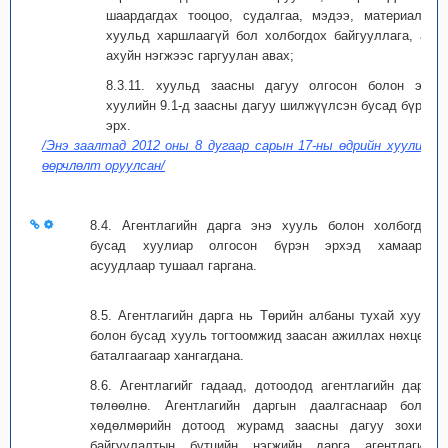
шаардагдах тооцоо, судалгаа, мэдээ, материалыг
хуульд харшлаагүй бол холбогдох байгууллага, аж
ахуйн нэгжээс гаргуулан авах;
8.3.11. хуульд заасны дагуу олгосон болон энэ
хуулийн 9.1-д заасны дагуу шилжүүлсэн бусад бүрэн
эрх.
/Энэ заалтад 2012 оны 8 дугаар сарын 17-ны өдрийн хуулиар
өөрчлөлт оруулсан/
8.4. Агентлагийн дарга энэ хууль болон холбогдох
бусад хуулиар олгосон бүрэн эрхэд хамаарах
асуудлаар тушаал гаргана.
8.5. Агентлагийн дарга нь Төрийн албаны тухай хууль
болон бусад хууль тогтоомжид заасан ажиллах нөхцөл,
баталгаагаар хангагдана.
8.6. Агентлагийг гадаад, дотоодод агентлагийн дарга
төлөөлнө. Агентлагийн даргын даалгаснаар болон
хөдөлмөрийн дотоод журамд заасны дагуу зохион
байгуулалтын бүтцийн нэгжийн дарга агентлагийг