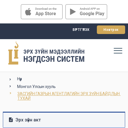
БҮРТГҮҮЛЭХ
Нэвтрэх
Нүүр
Монгол Улсын хууль
ЗАСГИЙН ГАЗРЫН АГЕНТЛАГИЙН ЭРХ ЗҮЙН БАЙДЛЫН 
ТУХАЙ
Эрх зүйн акт