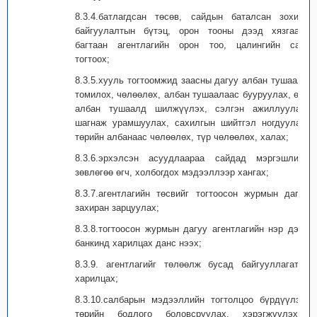
8.3.4.батлагдсан төсөв, сайдын баталсан зохион
байгуулалтын бүтэц, орон тооны дээд хязгаарт
багтаан агентлагийн орон тоо, цалингийн санг
тогтоох;
8.3.5.хууль тогтоомжид заасны дагуу албан тушаалд
томилох, чөлөөлөх, албан тушаалаас бууруулах, өөр
албан тушаалд шилжүүлэх, сэлгэн ажиллуулах,
шагнаж урамшуулах, сахилгын шийтгэл ногдуулах,
төрийн албанаас чөлөөлөх, түр чөлөөлөх, халах;
8.3.6.эрхэлсэн асуудлаараа сайдад мэргэшлийн
зөвлөгөө өгч, холбогдох мэдээллээр хангах;
8.3.7.агентлагийн төсвийг тогтоосон журмын дагуу
захиран зарцуулах;
8.3.8.тогтоосон журмын дагуу агентлагийн нэр дээр
банкинд харилцах данс нээх;
8.3.9. агентлагийг төлөөлж бусад байгууллагатай
харилцах;
8.3.10.салбарын мэдээллийн тогтолцоо бүрдүүлэх,
төрийн бодлого боловсруулах, хэрэгжүүлэхэд