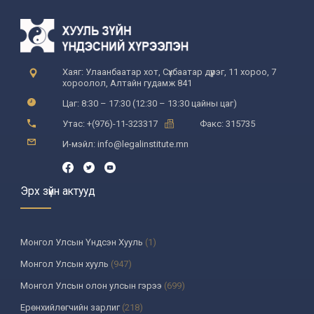
Хаяг: Улаанбаатар хот, Сүхбаатар дүүрэг, 11 хороо, 7
хороолол, Алтайн гудамж 841
Цаг: 8:30 – 17:30 (12:30 – 13:30 цайны цаг)
Утас: +(976)-11-323317
Факс: 315735
И-мэйл: info@legalinstitute.mn
Эрх зүйн актууд
Монгол Улсын Үндсэн Хууль
(1)
Монгол Улсын хууль
(947)
Монгол Улсын олон улсын гэрээ
(699)
Ерөнхийлөгчийн зарлиг
(218)