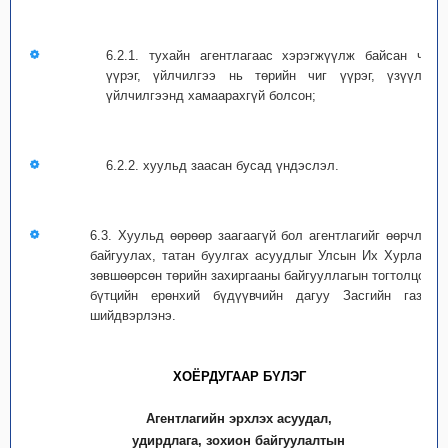
6.2.1. тухайн агентлагаас хэрэгжүүлж байсан чиг
үүрэг, үйлчилгээ нь төрийн чиг үүрэг, үзүүлэх
үйлчилгээнд хамаарахгүй болсон;
6.2.2. хуульд заасан бусад үндэслэл.
6.3. Хуульд өөрөөр заагаагүй бол агентлагийг өөрчлөн
байгуулах, татан буулгах асуудлыг Улсын Их Хурлаас
зөвшөөрсөн төрийн захиргааны байгууллагын тогтолцоо,
бүтцийн ерөнхий бүдүүвчийн дагуу Засгийн газар
шийдвэрлэнэ.
ХОЁРДУГААР БYЛЭГ
Агентлагийн эрхлэх асуудал,
удирдлага, зохион байгуулалтын