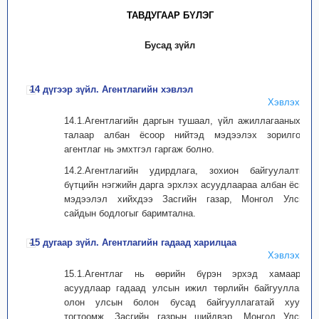
ТАВДУГААР БYЛЭГ
Бусад зүйл
14 дүгээр зүйл. Агентлагийн хэвлэл
Хэвлэх
14.1.Агентлагийн даргын тушаал, үйл ажиллагааныхаа
талаар албан ёсоор нийтэд мэдээлэх зорилгоор
агентлаг нь эмхтгэл гаргаж болно.
14.2.Агентлагийн удирдлага, зохион байгуулалтын
бүтцийн нэгжийн дарга эрхлэх асуудлаараа албан ёсны
мэдээлэл хийхдээ Засгийн газар, Монгол Улсын
сайдын бодлогыг баримтална.
15 дугаар зүйл. Агентлагийн гадаад харилцаа
Хэвлэх
15.1.Агентлаг нь өөрийн бүрэн эрхэд хамаарах
асуудлаар гадаад улсын ижил төрлийн байгууллага,
олон улсын болон бусад байгууллагатай хууль
тогтоомж, Засгийн газрын шийдвэр, Монгол Улсын