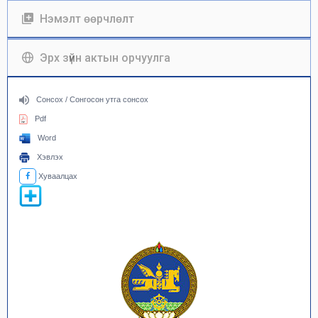
Нэмэлт өөрчлөлт
Эрх зүйн актын орчуулга
Сонсох / Сонгосон утга сонсох
Pdf
Word
Хэвлэх
Хуваалцах