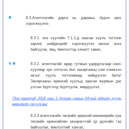
8.3.Агентлагийн дарга нь дараахь бүрэн эрхийг
хэрэгжүүлнэ:
8.3.1. энэ хуулийн 7.1.1-д заасан хууль тогтоомж,
зарлиг, шийдвэрийг хэрэгжүүлэх ажлыг зохион
байгуулж, явц, биелэлтэд хяналт тавих;
8.3.2. агентлагийг өдөр тутмын удирдлагаар хангах,
хуулиар эрх олгосон бол захиргааны хэм хэмжээний
актыг хууль тогтоомжид нийцүүлэн баталж,
Захиргааны ерөнхий хуульд заасан журмын дагуу
улсын бүртгэлд бүртгүүлж, мөрдүүлэх;
/Энэ заалтад 2016 оны 2 дугаар сарын 04-ний өдрийн хуулиар
өөрчлөлт оруулсан/
8.3.3.агентлагийн төсвийн ерөнхий менежерийн хувьд
төсвийн ерөнхийлөн захирагчтай үр дүнгийн гэрээ
байгуулах, биелэлтийг хангах;