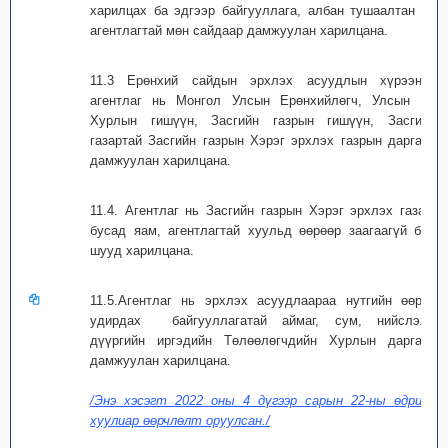
харилцах ба эдгээр байгууллага, албан тушаалтан нь
агентлагтай мөн сайдаар дамжуулан харилцана.
11.3 Ерөнхий сайдын эрхлэх асуудлын хүрээний
агентлаг нь Монгол Улсын Ерөнхийлөгч, Улсын Их
Хурлын гишүүн, Засгийн газрын гишүүн, Засгийн
газартай Засгийн газрын Хэрэг эрхлэх газрын даргаар
дамжуулан харилцана.
11.4. Агентлаг нь Засгийн газрын Хэрэг эрхлэх газар,
бусад яам, агентлагтай хуульд өөрөөр заагаагүй бол
шууд харилцана.
11.5.Агентлаг нь эрхлэх асуудлаараа нутгийн өөрөө
удирдах байгууллагатай аймаг, сум, нийслэл,
дүүргийн иргэдийн Төлөөлөгчдийн Хурлын даргаар
дамжуулан харилцана.
/Энэ хэсэгт 2022 оны 4 дүгээр сарын 22-ны өдрийн
хуулиар өөрчлөлт оруулсан./