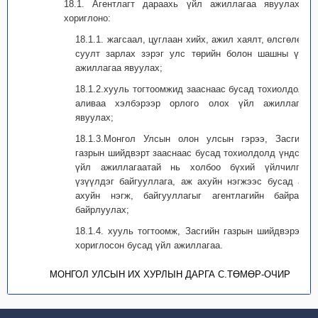
18.1. Агентлагт дараахь үйл ажиллагаа явуулахыг
хориглоно:
18.1.1. жагсаал, цуглаан хийх, ажил хаялт, өлсгөлөн,
суулт зарлах зэрэг улс төрийн болон шашны үйл
ажиллагаа явуулах;
18.1.2.хууль тогтоомжид зааснаас бусад тохиолдолд
аливаа хэлбэрээр орлого олох үйл ажиллагаа
явуулах;
18.1.3.Монгол Улсын олон улсын гэрээ, Засгийн
газрын шийдвэрт зааснаас бусад тохиолдолд үндсэн
үйл ажиллагаатай нь холбоо бүхий үйлчилгээ
үзүүлдэг байгууллага, аж ахуйн нэгжээс бусад аж
ахуйн нэгж, байгууллагыг агентлагийн байранд
байрлуулах;
18.1.4. хууль тогтоомж, Засгийн газрын шийдвэрээр
хориглосон бусад үйл ажиллагаа.
МОНГОЛ УЛСЫН ИХ ХУРЛЫН ДАРГА С.ТӨМӨР-ОЧИР