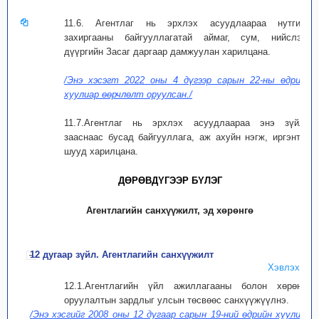
11.6. Агентлаг нь эрхлэх асуудлаараа нутгийн
захиргааны байгууллагатай аймаг, сум, нийслэл,
дүүргийн Засаг даргаар дамжуулан харилцана.
/Энэ хэсэгт 2022 оны 4 дүгээр сарын 22-ны өдрийн
хуулиар өөрчлөлт оруулсан./
11.7.Агентлаг нь эрхлэх асуудлаараа энэ зүйлд
зааснаас бусад байгууллага, аж ахуйн нэгж, иргэнтэй
шууд харилцана.
ДӨРӨВДYГЭЭР БYЛЭГ
Агентлагийн санхүүжилт, эд хөрөнгө
12 дугаар зүйл. Агентлагийн санхүүжилт
Хэвлэх
12.1.Агентлагийн үйл ажиллагааны болон хөрөнгө
оруулалтын зардлыг улсын төсвөөс санхүүжүүлнэ.
/Энэ хэсгийг 2008 оны 12 дугаар сарын 19-ний өдрийн хуулиар