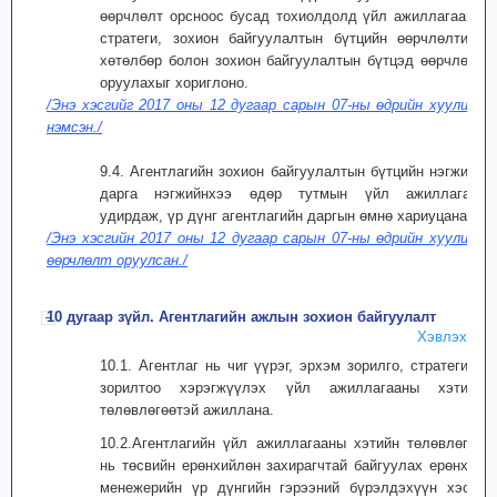
өөрчлөлт орсноос бусад тохиолдолд үйл ажиллагааны
стратеги, зохион байгуулалтын бүтцийн өөрчлөлтийн
хөтөлбөр болон зохион байгуулалтын бүтцэд өөрчлөлт
оруулахыг хориглоно.
/Энэ хэсгийг 2017 оны 12 дугаар сарын 07-ны өдрийн хуулиар
нэмсэн./
9.4. Агентлагийн зохион байгуулалтын бүтцийн нэгжийн
дарга нэгжийнхээ өдөр тутмын үйл ажиллагааг
удирдаж, үр дүнг агентлагийн даргын өмнө хариуцана.
/Энэ хэсгийн 2017 оны 12 дугаар сарын 07-ны өдрийн хуулиар
өөрчлөлт оруулсан./
10 дугаар зүйл. Агентлагийн ажлын зохион байгуулалт
Хэвлэх
10.1. Агентлаг нь чиг үүрэг, эрхэм зорилго, стратегийн
зорилтоо хэрэгжүүлэх үйл ажиллагааны хэтийн
төлөвлөгөөтэй ажиллана.
10.2.Агентлагийн үйл ажиллагааны хэтийн төлөвлөгөө
нь төсвийн ерөнхийлөн захирагчтай байгуулах ерөнхий
менежерийн үр дүнгийн гэрээний бүрэлдэхүүн хэсэг