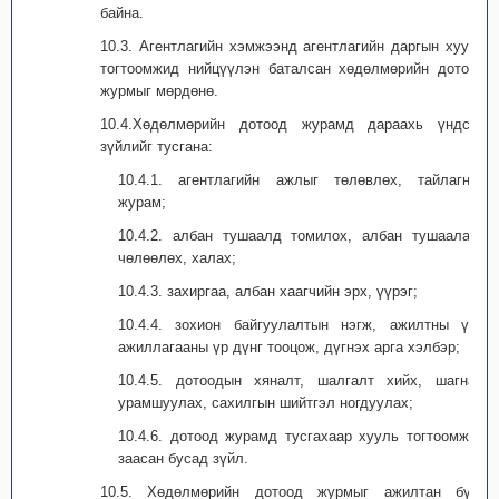
байна.
10.3. Агентлагийн хэмжээнд агентлагийн даргын хууль
тогтоомжид нийцүүлэн баталсан хөдөлмөрийн дотоод
журмыг мөрдөнө.
10.4.Хөдөлмөрийн дотоод журамд дараахь үндсэн
зүйлийг тусгана:
10.4.1. агентлагийн ажлыг төлөвлөх, тайлагнах
журам;
10.4.2. албан тушаалд томилох, албан тушаалаас
чөлөөлөх, халах;
10.4.3. захиргаа, албан хаагчийн эрх, үүрэг;
10.4.4. зохион байгуулалтын нэгж, ажилтны үйл
ажиллагааны үр дүнг тооцож, дүгнэх арга хэлбэр;
10.4.5. дотоодын хяналт, шалгалт хийх, шагнаж
урамшуулах, сахилгын шийтгэл ногдуулах;
10.4.6. дотоод журамд тусгахаар хууль тогтоомжид
заасан бусад зүйл.
10.5. Хөдөлмөрийн дотоод журмыг ажилтан бүрт