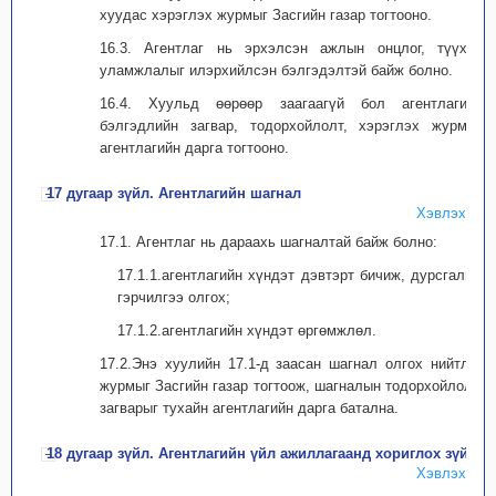
хуудас хэрэглэх журмыг Засгийн газар тогтооно.
16.3. Агентлаг нь эрхэлсэн ажлын онцлог, түүхэн
уламжлалыг илэрхийлсэн бэлгэдэлтэй байж болно.
16.4. Хуульд өөрөөр заагаагүй бол агентлагийн
бэлгэдлийн загвар, тодорхойлолт, хэрэглэх журмыг
агентлагийн дарга тогтооно.
17 дугаар зүйл. Агентлагийн шагнал
Хэвлэх
17.1. Агентлаг нь дараахь шагналтай байж болно:
17.1.1.агентлагийн хүндэт дэвтэрт бичиж, дурсгалын
гэрчилгээ олгох;
17.1.2.агентлагийн хүндэт өргөмжлөл.
17.2.Энэ хуулийн 17.1-д заасан шагнал олгох нийтлэг
журмыг Засгийн газар тогтоож, шагналын тодорхойлолт,
загварыг тухайн агентлагийн дарга батална.
18 дугаар зүйл. Агентлагийн үйл ажиллагаанд хориглох зүйл
Хэвлэх