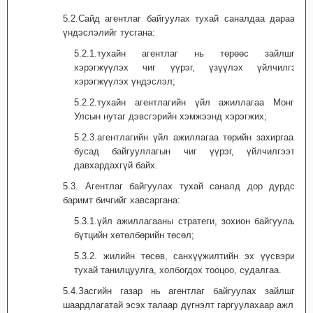
5.2.Сайд агентлаг байгуулах тухай саналдаа дараахь
үндэслэлийг тусгана:
5.2.1.тухайн агентлаг нь төрөөс зайлшгүй
хэрэгжүүлэх чиг үүрэг, үзүүлэх үйлчилгээг
хэрэгжүүлэх үндэслэл;
5.2.2.тухайн агентлагийн үйл ажиллагаа Монгол
Улсын нутаг дэвсгэрийн хэмжээнд хэрэгжих;
5.2.3.агентлагийн үйл ажиллагаа төрийн захиргааны
бусад байгууллагын чиг үүрэг, үйлчилгээтэй
давхардахгүй байх.
5.3. Агентлаг байгуулах тухай саналд дор дурдсан
баримт бичгийг хавсаргана:
5.3.1.үйл ажиллагааны стратеги, зохион байгуулалт,
бүтцийн хөтөлбөрийн төсөл;
5.3.2. жилийн төсөв, санхүүжилтийн эх үүсвэрийн
тухай танилцуулга, холбогдох тооцоо, судалгаа.
5.4.Засгийн газар нь агентлаг байгуулах зайлшгүй
шаардлагатай эсэх талаар дүгнэлт гаргуулахаар ажлын