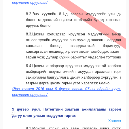
өөрчлөлт оруулсан/
8.2.Энэ хуулийн 8.1-д заасан мэдүүлгийг уян диск
болон мэдээллийн цахим хэлбэрийн бусад хэрэгслээр
ирүүлж болно.
8.3.Цахим хэлбэрээр ирүүлсэн мэдүүлгийн анхдагч
огноог тухайн мэдүүлэг энэ хуульд заасан шаардлагыг
хангасан бөгөөд шаардлагатай баримтуудыг
хавсаргасан нөхцөлд хүлээн авсан холбогдох ажилтны
гарын үсэг, дугаар бүхий баримтыг үндэслэн тогтооно.
8.4.Цахим хэлбэрээр ирүүлсэн мэдүүлэгтэй холбоотой
шийдвэрийг оюуны өмчийн асуудал эрхэлсэн төрийн
захиргааны байгууллага цахим хэлбэрээр хүргүүлж, тус
газрын дарга цахим гарын үсэг хэрэглэж болно.
/Энэ хэсэгт 2016 оны 9 дүгээр сарын 07-ны өдрийн хуулиар
өөрчлөлт оруулсан/
9 дүгээр зүйл. Патентийн хамтын ажиллагааны гэрээний
дагуу олон улсын мэдүүлэг гаргах
Хэвлэх
9.1.Монгол Улсыг нэр зааж гаргасан шинэ бүтээл,