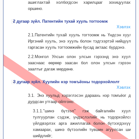
ашиглахтай холбогдсон харилцааг зохицуулахад
оршино.
2 дугаар зүйл. Патентийн тухай хууль тогтоомж
Хэвлэх
2.1.Патентийн тухай хууль тогтоомж нь Үндсэн хууль,
Иргэний хууль, энэ хууль болон тэдгээртэй нийцүүлэн
гаргасан хууль тогтоомжийн бусад актаас бүрдэнэ.
2.2.Монгол Улсын олон улсын гэрээнд энэ хуульд
зааснаас өөрөөр заасан бол олон улсын гэрээний
заалтыг дагаж мөрдөнө.
З дугаар зүйл. Хуулийн нэр томъёоны тодорхойлолт
Хэвлэх
3.1. Энэ хуульд хэрэглэсэн дараахь нэр томъёог дор
дурдсан утгаар ойлгоно:
3.1.1."шинэ бүтээл" гэж байгалийн хуульд
тулгуурлан сэдэж, үндэслэлийг нь тодорхойлсон,
үйлдвэрлэх арга ажиллагаа болон бүтээгдэхүүнд
хамаарах, шинэ бүтээлийн түвшин агуулсан шинэ
шийдлийг;