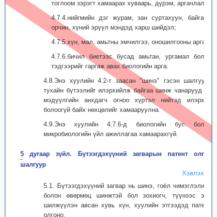
тоглоом зэрэгт хамаарах хуваарь, дүрэм, аргачлал;
4.7.4.нийгмийн дэг журам, зан суртахуун, байгаль
орчин, хүний эрүүл мэндэд харш шийдэл;
4.7.5.хүн, мал, амьтны эмчилгээ, оношилгооны арга;
4.7.6.бичил биетээс бусад амьтан, ургамал болон
тэдгээрийг гаргаж авах биологийн арга.
4.8.Энэ хуулийн 4.2-т заасан "шинэ" гэсэн шалгуурт
тухайн бүтээлийг илэрхийлж байгаа шинж чанарууд нь
мэдүүлгийн анхдагч огноо хүртэл нийтэд илэрхий
болоогүй байх нөхцөлийг хамааруулна.
4.9.Энэ хуулийн 4.7.6-д биологийн бус болон
микробиологийн үйл ажиллагаа хамаарахгүй.
5 дугаар зүйл. Бүтээгдэхүүний загварын патент олгох
шалгуур
Хэвлэх
5.1. Бүтээгдэхүүний загвар нь шинэ, гоёл чимэглэлийн
болон өвөрмөц шинжтэй бол зохиогч, түүнээс эрх
шилжүүлэн авсан хувь хүн, хуулийн этгээдэд патент
олгоно.