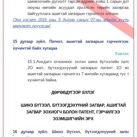
шинжээчийн дүгнэлт гарсан өдрөөс хойш 1 сарын дотор
оюуны өмчийн асуудал эрхэлсэн төрийн захиргааны
байгууллага ашигтай загварын гэрчилгээ олгоно.
/Энэ хэсэгт 2016 оны 9 дүгээр сарын 07-ны өдрийн хуулиар
өөрчлөлт оруулсан/
15 дугаар зүйл. Патент, ашигтай загварын гэрчилгээний
хүчинтэй байх хугацаа
Хэвлэх
15.1.Анхдагч огнооноос эхлэн шинэ бүтээлийн патент
2О жил, бүтээгдэхүүний загварын патент 1О жил,
ашигтай загварын гэрчилгээ 7 жилийн хугацаанд тус тус
хүчинтэй байна.
ДӨРӨВДҮГЭЭР БҮЛЭГ
ШИНЭ БҮТЭЭЛ, БҮТЭЭГДЭХҮҮНИЙ ЗАГВАР, АШИГТАЙ
ЗАГВАР ЗОХИОГЧ БОЛОН ПАТЕНТ, ГЭРЧИЛГЭЭ
ЭЗЭМШИГЧИЙН ЭРХ
16 дугаар зүйл. Шинэ бүтээл, бүтээгдэхүүний загвар,