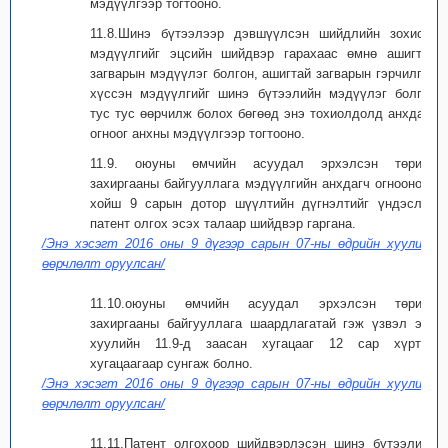
мэдүүлгээр тогтооно.
11.8.Шинэ бүтээлээр дэвшүүлсэн шийдлийн зохиогч
мэдүүлгийг эцсийн шийдвэр гарахаас өмнө ашигтай
загварын мэдүүлэг болгон, ашигтай загварын гэрчилгээ
хүссэн мэдүүлгийг шинэ бүтээлийн мэдүүлэг болгон
тус тус өөрчилж болох бөгөөд энэ тохиолдолд анхдагч
огноог анхны мэдүүлгээр тогтооно.
11.9. оюуны өмчийн асуудал эрхэлсэн төрийн
захиргааны байгууллага мэдүүлгийн анхдагч огнооноос
хойш 9 сарын дотор шүүлтийн дүгнэлтийг үндэслэн
патент олгох эсэх талаар шийдвэр гаргана.
/Энэ хэсэгт 2016 оны 9 дүгээр сарын 07-ны өдрийн хуулиар
өөрчлөлт оруулсан/
11.10.оюуны өмчийн асуудал эрхэлсэн төрийн
захиргааны байгууллага шаардлагатай гэж үзвэл энэ
хуулийн 11.9-д заасан хугацааг 12 сар хүртэл
хугацаагаар сунгаж болно.
/Энэ хэсэгт 2016 оны 9 дүгээр сарын 07-ны өдрийн хуулиар
өөрчлөлт оруулсан/
11.11.Патент олгохоор шийдвэрлэсэн шинэ бүтээлийн