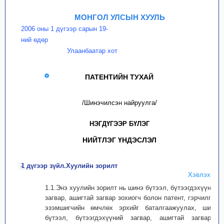
МОНГОЛ УЛСЫН ХУУЛЬ
2006 оны 1 дүгээр сарын 19-
ний өдөр
Улаанбаатар хот
ПАТЕНТИЙН ТУХАЙ
/Шинэчилсэн найруулга/
НЭГДҮГЭЭР БҮЛЭГ
НИЙТЛЭГ ҮНДЭСЛЭЛ
1 дүгээр зүйл.Хуулийн зорилт
Хэвлэх
1.1.Энэ хуулийн зорилт нь шинэ бүтээл, бүтээгдэхүүний
загвар, ашигтай загвар зохиогч болон патент, гэрчилгээ
эзэмшигчийн өмчлөх эрхийг баталгаажуулах, шинэ
бүтээл, бүтээгдэхүүний загвар, ашигтай загварыг