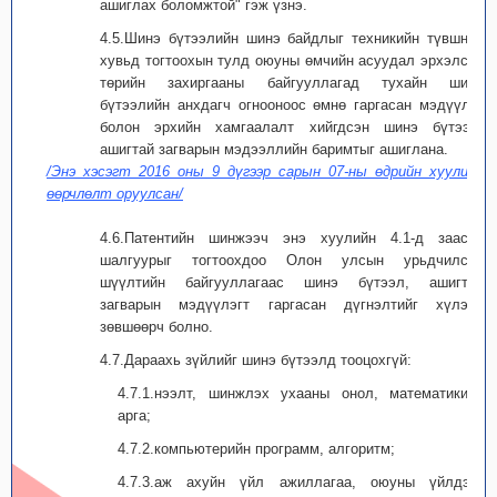
ашиглах боломжтой" гэж үзнэ.
4.5.Шинэ бүтээлийн шинэ байдлыг техникийн түвшний
хувьд тогтоохын тулд оюуны өмчийн асуудал эрхэлсэн
төрийн захиргааны байгууллагад тухайн шинэ
бүтээлийн анхдагч огнооноос өмнө гаргасан мэдүүлэг
болон эрхийн хамгаалалт хийгдсэн шинэ бүтээл,
ашигтай загварын мэдээллийн баримтыг ашиглана.
/Энэ хэсэгт 2016 оны 9 дүгээр сарын 07-ны өдрийн хуулиар
өөрчлөлт оруулсан/
4.6.Патентийн шинжээч энэ хуулийн 4.1-д заасан
шалгуурыг тогтоохдоо Олон улсын урьдчилсан
шүүлтийн байгууллагаас шинэ бүтээл, ашигтай
загварын мэдүүлэгт гаргасан дүгнэлтийг хүлээн
зөвшөөрч болно.
4.7.Дараахь зүйлийг шинэ бүтээлд тооцохгүй:
4.7.1.нээлт, шинжлэх ухааны онол, математикийн
арга;
4.7.2.компьютерийн программ, алгоритм;
4.7.3.аж ахуйн үйл ажиллагаа, оюуны үйлдэл,