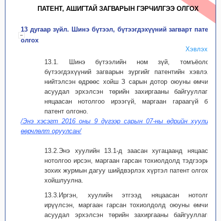
ПАТЕНТ, АШИГТАЙ ЗАГВАРЫН ГЭРЧИЛГЭЭ ОЛГОХ
13 дугаар зүйл. Шинэ бүтээл, бүтээгдэхүүний загварт патент
олгох
Хэвлэх
13.1. Шинэ бүтээлийн ном зүй, томъёолол,
бүтээгдэхүүний загварын зургийг патентийн хэвлэлд
нийтэлсэн өдрөөс хойш З сарын дотор оюуны өмчийн
асуудал эрхэлсэн төрийн захиргааны байгууллагад
няцаасан нотолгоо ирээгүй, маргаан гараагүй бол
патент олгоно.
/Энэ хэсэгт 2016 оны 9 дүгээр сарын 07-ны өдрийн хуулиар
өөрчлөлт оруулсан/
13.2.Энэ хуулийн 13.1-д заасан хугацаанд няцаасан
нотолгоо ирсэн, маргаан гарсан тохиолдолд тэдгээрийг
зохих журмын дагуу шийдвэрлэх хүртэл патент олгохыг
хойшлуулна.
13.3.Иргэн, хуулийн этгээд няцаасан нотолгоо
ирүүлсэн, маргаан гарсан тохиолдолд оюуны өмчийн
асуудал эрхэлсэн төрийн захиргааны байгууллагын