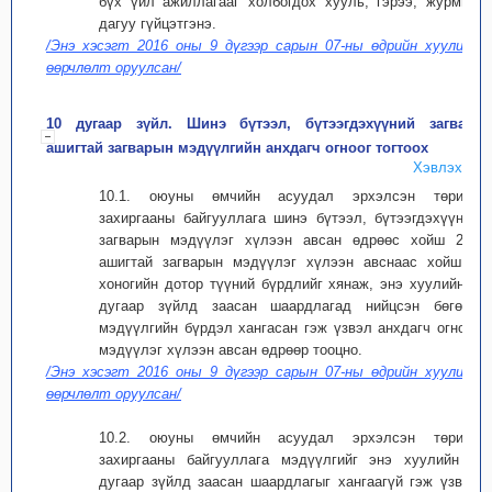
бүх үйл ажиллагааг холбогдох хууль, гэрээ, журмын
дагуу гүйцэтгэнэ.
/Энэ хэсэгт 2016 оны 9 дүгээр сарын 07-ны өдрийн хуулиар
өөрчлөлт оруулсан/
10 дугаар зүйл. Шинэ бүтээл, бүтээгдэхүүний загвар,
ашигтай загварын мэдүүлгийн анхдагч огноог тогтоох
Хэвлэх
10.1. оюуны өмчийн асуудал эрхэлсэн төрийн
захиргааны байгууллага шинэ бүтээл, бүтээгдэхүүний
загварын мэдүүлэг хүлээн авсан өдрөөс хойш 2О,
ашигтай загварын мэдүүлэг хүлээн авснаас хойш 7
хоногийн дотор түүний бүрдлийг хянаж, энэ хуулийн 7
дугаар зүйлд заасан шаардлагад нийцсэн бөгөөд
мэдүүлгийн бүрдэл хангасан гэж үзвэл анхдагч огноог
мэдүүлэг хүлээн авсан өдрөөр тооцно.
/Энэ хэсэгт 2016 оны 9 дүгээр сарын 07-ны өдрийн хуулиар
өөрчлөлт оруулсан/
10.2. оюуны өмчийн асуудал эрхэлсэн төрийн
захиргааны байгууллага мэдүүлгийг энэ хуулийн 7
дугаар зүйлд заасан шаардлагыг хангаагүй гэж үзвэл