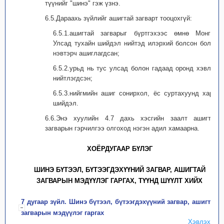
түүнийг "шинэ" гэж үзнэ.
6.5.Дараахь зүйлийг ашигтай загварт тооцохгүй:
6.5.1.ашигтай загварыг бүртгэхээс өмнө Монгол
Улсад тухайн шийдэл нийтэд илэрхий болсон болон
нэвтэрч ашиглагдсан;
6.5.2.урьд нь тус улсад болон гадаад оронд хэвлэн
нийтлэгдсэн;
6.5.3.нийгмийн ашиг сонирхол, ёс суртахуунд харш
шийдэл.
6.6.Энэ хуулийн 4.7 дахь хэсгийн заалт ашигтай
загварын гэрчилгээ олгоход нэгэн адил хамаарна.
ХОЁРДУГААР БҮЛЭГ
ШИНЭ БҮТЭЭЛ, БҮТЭЭГДЭХҮҮНИЙ ЗАГВАР, АШИГТАЙ
ЗАГВАРЫН МЭДҮҮЛЭГ ГАРГАХ, ТҮҮНД ШҮҮЛТ ХИЙХ
7 дугаар зүйл. Шинэ бүтээл, бүтээгдэхүүний загвар, ашигтай
загварын мэдүүлэг гаргах
Хэвлэх