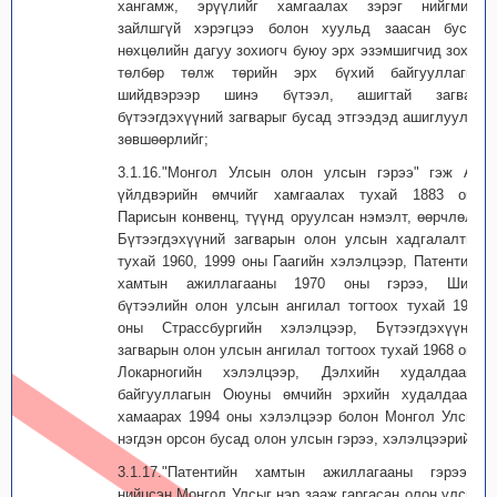
хангамж, эрүүлийг хамгаалах зэрэг нийгмийн
зайлшгүй хэрэгцээ болон хуульд заасан бусад
нөхцөлийн дагуу зохиогч буюу эрх эзэмшигчид зохих
төлбөр төлж төрийн эрх бүхий байгууллагын
шийдвэрээр шинэ бүтээл, ашигтай загвар,
бүтээгдэхүүний загварыг бусад этгээдэд ашиглуулах
зөвшөөрлийг;
3.1.16."Монгол Улсын олон улсын гэрээ" гэж Аж
үйлдвэрийн өмчийг хамгаалах тухай 1883 оны
Парисын конвенц, түүнд оруулсан нэмэлт, өөрчлөлт,
Бүтээгдэхүүний загварын олон улсын хадгалалтын
тухай 1960, 1999 оны Гаагийн хэлэлцээр, Патентийн
хамтын ажиллагааны 1970 оны гэрээ, Шинэ
бүтээлийн олон улсын ангилал тогтоох тухай 1971
оны Страссбургийн хэлэлцээр, Бүтээгдэхүүний
загварын олон улсын ангилал тогтоох тухай 1968 оны
Локарногийн хэлэлцээр, Дэлхийн худалдааны
байгууллагын Оюуны өмчийн эрхийн худалдаанд
хамаарах 1994 оны хэлэлцээр болон Монгол Улсын
нэгдэн орсон бусад олон улсын гэрээ, хэлэлцээрийг;
3.1.17."Патентийн хамтын ажиллагааны гэрээнд
нийцсэн Монгол Улсыг нэр зааж гаргасан олон улсын