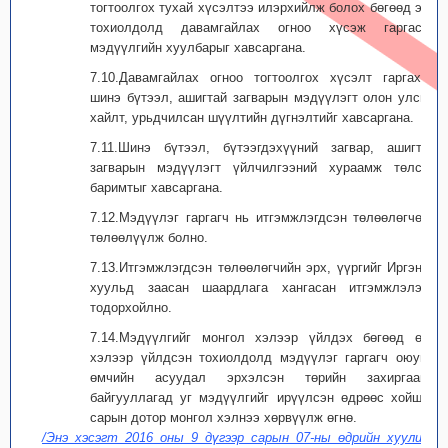
тогтоолгох тухай хүсэлтээ илэрхийлж болох бөгөөд энэ
тохиолдолд давамгайлах огноо хүсэж гаргасан
мэдүүлгийн хуулбарыг хавсаргана.
7.10.Давамгайлах огноо тогтоолгох хүсэлт гаргахад
шинэ бүтээл, ашигтай загварын мэдүүлэгт олон улсын
хайлт, урьдчилсан шүүлтийн дүгнэлтийг хавсаргана.
7.11.Шинэ бүтээл, бүтээгдэхүүний загвар, ашигтай
загварын мэдүүлэгт үйлчилгээний хураамж төлсөн
баримтыг хавсаргана.
7.12.Мэдүүлэг гаргагч нь итгэмжлэгдсэн төлөөлөгчөөр
төлөөлүүлж болно.
7.13.Итгэмжлэгдсэн төлөөлөгчийн эрх, үүргийг Иргэний
хуульд заасан шаардлага хангасан итгэмжлэлээр
тодорхойлно.
7.14.Мэдүүлгийг монгол хэлээр үйлдэх бөгөөд өөр
хэлээр үйлдсэн тохиолдолд мэдүүлэг гаргагч оюуны
өмчийн асуудал эрхэлсэн төрийн захиргааны
байгууллагад уг мэдүүлгийг ирүүлсэн өдрөөс хойш 2
сарын дотор монгол хэлнээ хөрвүүлж өгнө.
/Энэ хэсэгт 2016 оны 9 дүгээр сарын 07-ны өдрийн хуулиар