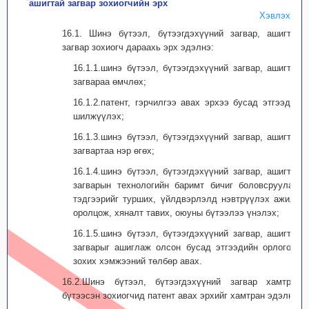
ашигтай загвар зохиогчийн эрх
Хэвлэх
16.1. Шинэ бүтээл, бүтээгдэхүүний загвар, ашигтай
загвар зохиогч дараахь эрх эдэлнэ:
16.1.1.шинэ бүтээл, бүтээгдэхүүний загвар, ашигтай
загвараа өмчлөх;
16.1.2.патент, гэрчилгээ авах эрхээ бусад этгээдэд
шилжүүлэх;
16.1.3.шинэ бүтээл, бүтээгдэхүүний загвар, ашигтай
загвартаа нэр өгөх;
16.1.4.шинэ бүтээл, бүтээгдэхүүний загвар, ашигтай
загварын технологийн баримт бичиг боловсруулах,
тэдгээрийг турших, үйлдвэрлэлд нэвтрүүлэх ажилд
оролцож, хяналт тавих, оюуны бүтээлээ үнэлэх;
16.1.5.шинэ бүтээл, бүтээгдэхүүний загвар, ашигтай
загварыг ашиглаж олсон бусад этгээдийн орлогоос
зохих хэмжээний төлбөр авах.
16.2.Шинэ бүтээл, бүтээгдэхүүний загвар хамтран
бүтээсэн зохиогчид патент авах эрхийг хамтран эдэлнэ.