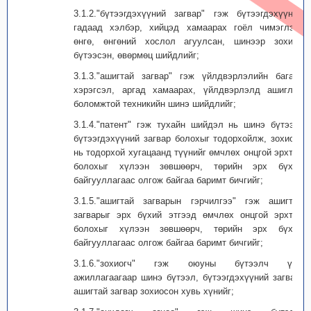
3.1.2."бүтээгдэхүүний загвар" гэж бүтээгдэхүүний
гадаад хэлбэр, хийцэд хамаарах гоёл чимэглэл,
өнгө, өнгөний хослол агуулсан, шинээр зохион
бүтээсэн, өвөрмөц шийдлийг;
3.1.3."ашигтай загвар" гэж үйлдвэрлэлийн багаж,
хэрэгсэл, аргад хамаарах, үйлдвэрлэлд ашиглах
боломжтой техникийн шинэ шийдлийг;
3.1.4."патент" гэж тухайн шийдэл нь шинэ бүтээл,
бүтээгдэхүүний загвар болохыг тодорхойлж, зохиогч
нь тодорхой хугацаанд түүнийг өмчлөх онцгой эрхтэй
болохыг хүлээн зөвшөөрч, төрийн эрх бүхий
байгууллагаас олгож байгаа баримт бичгийг;
3.1.5."ашигтай загварын гэрчилгээ" гэж ашигтай
загварыг эрх бүхий этгээд өмчлөх онцгой эрхтэй
болохыг хүлээн зөвшөөрч, төрийн эрх бүхий
байгууллагаас олгож байгаа баримт бичгийг;
3.1.6."зохиогч" гэж оюуны бүтээлч үйл
ажиллагаагаар шинэ бүтээл, бүтээгдэхүүний загвар,
ашигтай загвар зохиосон хувь хүнийг;