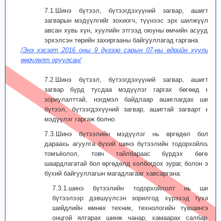
7.1.Шинэ бүтээл, бүтээгдэхүүний загвар, ашигтай
загварын мэдүүлгийг зохиогч, түүнээс эрх шилжүүлэн
авсан хувь хүн, хуулийн этгээд оюуны өмчийн асуудал
эрхэлсэн төрийн захиргааны байгууллагад гаргана.
/Энэ хэсэгт 2016 оны 9 дүгээр сарын 07-ны өдрийн хуулиар
өөрчлөлт оруулсан/
7.2.Шинэ бүтээл, бүтээгдэхүүний загвар, ашигтай
загвар бүрд тусдаа мэдүүлэг гаргах бөгөөд нэг
зориулалттай, нэгдмэл байдлаар ашиглагдах шинэ
бүтээл, бүтээгдэхүүний загвар, ашигтай загварт нэг
мэдүүлэг гаргаж болно.
7.З.Шинэ бүтээлийн мэдүүлэг нь өргөдөл болон
дараахь агуулга бүхий шинэ бүтээлийн тодорхойлолт,
томъёолол, товч тайлбараас бүрдэх бөгөөд
шаардлагатай бол өргөдөлд холбогдох зураг, болон эрх
бүхий байгууллагын магадлагааг хавсаргана:
7.3.1.шинэ бүтээлийн тодорхойлолт нь шинэ
бүтээлээр дэвшүүлсэн зорилгод хүрэхэд тухайн
шийдлийн өмнөх техник, технологийн түвшингээс
онцгой ялгарах шинж чанар, хамаарах салбарын