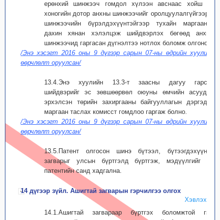
ерөнхий шинжээч гомдол хүлээн авснаас хойш 30
хоногийн дотор анхны шинжээчийг оролцуулалгүйгээр 3
шинжээчийн бүрэлдэхүүнтэйгээр тухайн маргааныг
дахин хянан хэлэлцэж шийдвэрлэх бөгөөд анхны
шинжээчид гаргасан дүгнэлтээ нотлох боломж олгоно.
/Энэ хэсэгт 2016 оны 9 дүгээр сарын 07-ны өдрийн хуулиар
өөрчлөлт оруулсан/
13.4.Энэ хуулийн 13.3-т заасны дагуу гарсан
шийдвэрийг эс зөвшөөрвөл оюуны өмчийн асуудал
эрхэлсэн төрийн захиргааны байгууллагын дэргэдэх
маргаан таслах комисст гомдлоо гаргаж болно.
/Энэ хэсэгт 2016 оны 9 дүгээр сарын 07-ны өдрийн хуулиар
өөрчлөлт оруулсан/
13.5.Патент олгосон шинэ бүтээл, бүтээгдэхүүний
загварыг улсын бүртгэлд бүртгэж, мэдүүлгийг нь
патентийн санд хадгална.
14 дүгээр зүйл. Ашигтай загварын гэрчилгээ олгох
Хэвлэх
14.1.Ашигтай загвараар бүртгэх боломжтой гэж