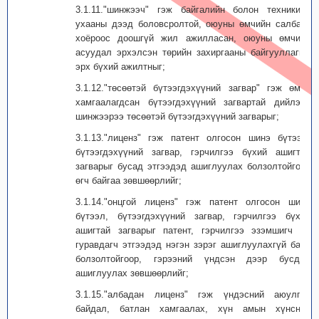
3.1.11."шинжээч" гэж байгалийн болон техникийн
ухааны дээд боловсролтой, оюуны өмчийн салбарт
хоёроос доошгүй жил ажилласан, оюуны өмчийн
асуудал эрхэлсэн төрийн захиргааны байгууллагын
эрх бүхий ажилтныг;
3.1.12."төсөөтэй бүтээгдэхүүний загвар" гэж өмнө
хамгаалагдсан бүтээгдэхүүний загвартай дийлэнх
шинжээрээ төсөөтэй бүтээгдэхүүний загварыг;
3.1.13."лиценз" гэж патент олгосон шинэ бүтээл,
бүтээгдэхүүний загвар, гэрчилгээ бүхий ашигтай
загварыг бусад этгээдэд ашиглуулах болзолтойгоор
өгч байгаа зөвшөөрлийг;
3.1.14."онцгой лиценз" гэж патент олгосон шинэ
бүтээл, бүтээгдэхүүний загвар, гэрчилгээ бүхий
ашигтай загварыг патент, гэрчилгээ эзэмшигч нь
гуравдагч этгээдэд нэгэн зэрэг ашиглуулахгүй байх
болзолтойгоор, гэрээний үндсэн дээр бусдад
ашиглуулах зөвшөөрлийг;
3.1.15."албадан лиценз" гэж үндэсний аюулгүй
байдал, батлан хамгаалах, хүн амын хүнсний