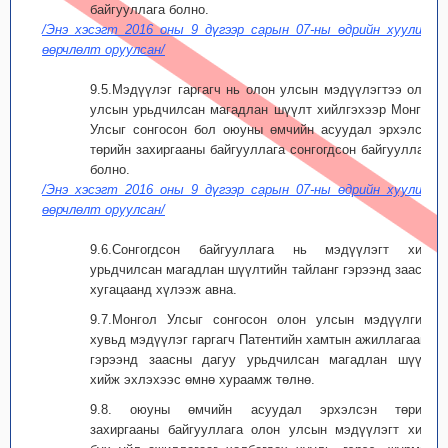
байгууллага болно.
/Энэ хэсэгт 2016 оны 9 дүгээр сарын 07-ны өдрийн хуулиар
өөрчлөлт оруулсан/
9.5.Мэдүүлэг гаргагч нь олон улсын мэдүүлэгтээ олон
улсын урьдчилсан магадлан шүүлт хийлгэхээр Монгол
Улсыг сонгосон бол оюуны өмчийн асуудал эрхэлсэн
төрийн захиргааны байгууллага сонгогдсон байгууллага
болно.
/Энэ хэсэгт 2016 оны 9 дүгээр сарын 07-ны өдрийн хуулиар
өөрчлөлт оруулсан/
9.6.Сонгогдсон байгууллага нь мэдүүлэгт хийх
урьдчилсан магадлан шүүлтийн тайланг гэрээнд заасан
хугацаанд хүлээж авна.
9.7.Монгол Улсыг сонгосон олон улсын мэдүүлгийн
хувьд мэдүүлэг гаргагч Патентийн хамтын ажиллагааны
гэрээнд заасны дагуу урьдчилсан магадлан шүүлт
хийж эхлэхээс өмнө хураамж төлнө.
9.8. оюуны өмчийн асуудал эрхэлсэн төрийн
захиргааны байгууллага олон улсын мэдүүлэгт хийх