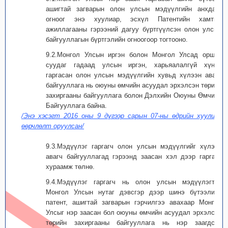
ашигтай загварын олон улсын мэдүүлгийн анхдагч
огноог энэ хуулиар, эсхүл Патентийн хамтын
ажиллагааны гэрээний дагуу бүртгүүлсэн олон улсын
байгууллагын бүртгэлийн огноогоор тогтооно.
9.2.Монгол Улсын иргэн болон Монгол Улсад оршин
суудаг гадаад улсын иргэн, харьяалалгүй хүний
гаргасан олон улсын мэдүүлгийн хувьд хүлээн авагч
байгууллага нь оюуны өмчийн асуудал эрхэлсэн төрийн
захиргааны байгууллага болон Дэлхийн Оюуны Өмчийн
Байгууллага байна.
/Энэ хэсэгт 2016 оны 9 дүгээр сарын 07-ны өдрийн хуулиар
өөрчлөлт оруулсан/
9.3.Мэдүүлэг гаргагч олон улсын мэдүүлгийг хүлээн
авагч байгууллагад гэрээнд заасан хэл дээр гаргаж,
хураамж төлнө.
9.4.Мэдүүлэг гаргагч нь олон улсын мэдүүлэгтээ
Монгол Улсын нутаг дэвсгэр дээр шинэ бүтээлийн
патент, ашигтай загварын гэрчилгээ авахаар Монгол
Улсыг нэр заасан бол оюуны өмчийн асуудал эрхэлсэн
төрийн захиргааны байгууллага нь нэр заагдсан