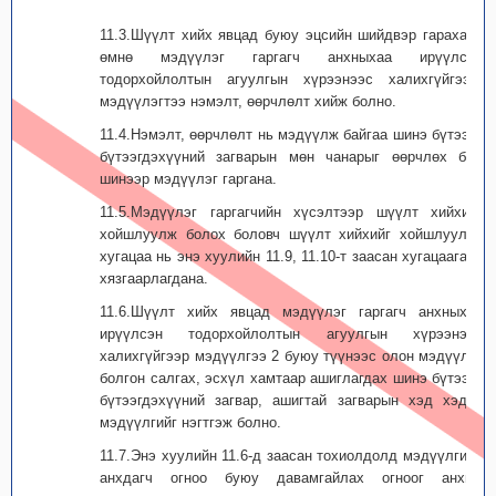
11.3.Шүүлт хийх явцад буюу эцсийн шийдвэр гарахаас
өмнө мэдүүлэг гаргагч анхныхаа ирүүлсэн
тодорхойлолтын агуулгын хүрээнээс халихгүйгээр,
мэдүүлэгтээ нэмэлт, өөрчлөлт хийж болно.
11.4.Нэмэлт, өөрчлөлт нь мэдүүлж байгаа шинэ бүтээл,
бүтээгдэхүүний загварын мөн чанарыг өөрчлөх бол
шинээр мэдүүлэг гаргана.
11.5.Мэдүүлэг гаргагчийн хүсэлтээр шүүлт хийхийг
хойшлуулж болох боловч шүүлт хийхийг хойшлуулах
хугацаа нь энэ хуулийн 11.9, 11.10-т заасан хугацаагаар
хязгаарлагдана.
11.6.Шүүлт хийх явцад мэдүүлэг гаргагч анхныхаа
ирүүлсэн тодорхойлолтын агуулгын хүрээнээс
халихгүйгээр мэдүүлгээ 2 буюу түүнээс олон мэдүүлэг
болгон салгах, эсхүл хамтаар ашиглагдах шинэ бүтээл,
бүтээгдэхүүний загвар, ашигтай загварын хэд хэдэн
мэдүүлгийг нэгтгэж болно.
11.7.Энэ хуулийн 11.6-д заасан тохиолдолд мэдүүлгийн
анхдагч огноо буюу давамгайлах огноог анхны