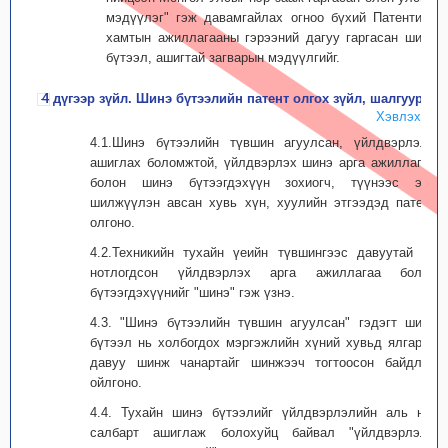
мэдүүлэг" гэж давамгайлах огноо бүхий Патентийн
хамтын ажиллагааны гэрээний дагуу гаргасан шинэ
бүтээл, ашигтай загварын мэдүүлгийг.
4 дүгээр зүйл. Шинэ бүтээлийн патент олгох зүйл, шалгуур
Хэвлэх
4.1.Шинэ бүтээлийн түвшин агуулсан, үйлдвэрлэлд
ашиглах боломжтой, үйлдвэрлэх шинэ арга ажиллагаа
болон шинэ бүтээгдэхүүн зохиогч, түүнээс эрх
шилжүүлэн авсан хувь хүн, хуулийн этгээдэд патент
олгоно.
4.2.Техникийн тухайн үеийн түвшингээс давуутай нь
нотлогдсон үйлдвэрлэх арга ажиллагаа болон
бүтээгдэхүүнийг "шинэ" гэж үзнэ.
4.3. "Шинэ бүтээлийн түвшин агуулсан" гэдэгт шинэ
бүтээл нь холбогдох мэргэжлийн хүний хувьд ялгарах
давуу шинж чанартайг шинжээч тогтоосон байдлыг
ойлгоно.
4.4. Тухайн шинэ бүтээлийг үйлдвэрлэлийн аль нэг
салбарт ашиглаж болохуйц байвал "үйлдвэрлэлд