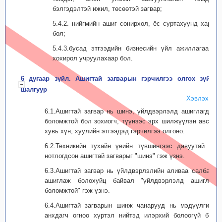
бэлгэдэлтэй ижил, төсөөтэй загвар;
5.4.2. нийгмийн ашиг сонирхол, ёс суртахуунд харш
бол;
5.4.3.бусад этгээдийн бизнесийн үйл ажиллагаанд
хохирол учруулахаар бол.
6 дугаар зүйл. Ашигтай загварын гэрчилгээ олгох зүйл,
шалгуур
Хэвлэх
6.1.Ашигтай загвар нь шинэ, үйлдвэрлэлд ашиглагдах
боломжтой бол зохиогч, түүнээс эрх шилжүүлэн авсан
хувь хүн, хуулийн этгээдэд гэрчилгээ олгоно.
6.2.Техникийн тухайн үеийн түвшингээс давуутай нь
нотлогдсон ашигтай загварыг "шинэ" гэж үзнэ.
6.3.Ашигтай загвар нь үйлдвэрлэлийн аливаа салбарт
ашиглаж болохуйц байвал "үйлдвэрлэлд ашиглах
боломжтой" гэж үзнэ.
6.4.Ашигтай загварын шинж чанарууд нь мэдүүлгийн
анхдагч огноо хүртэл нийтэд илэрхий болоогүй бол