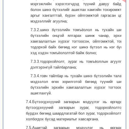
мэргэжлийн хэрэглэгчдэд түүний давуу байдал
болон шинэ бүтээлийг ашиглах хамгийн тохиромжтой
аргыг хангалттай, бүрэн ойлгомжтой гаргасан цогц
мэдээллийг агуулна;
7.3.2.шинэ бүтээлийн томъёолол нь тухайн шинэ
бүтээлийн онцгой ялгарах шинж чанар, эрхийн
хамгаалалтын хүрээг тогтоосон, ойлгомжтой, товч,
тодорхой байх бөгөөд нэг шинэ бүтээл нь нэг буюу
хэд хэдэн томъёололтой байж болно;
7.3.3.тодорхойлолт, зураг нь томъёоллын агуулгыг
дэлгэрэнгүй тайлбарлана;
7.3.4.товч тайлбар нь тухайн шинэ бүтээлийн талаар
мэдээлэл өгөх зорилготой бөгөөд түүнийг шинэ
бүтээлийн эрхийн хамгаалалтын хүрээг тогтооход
ашиглахгүй.
7.4.Бүтээгдэхүүний загварын мэдүүлэг нь өргөдөл,
бүтээгдэхүүний загварын зураг, тодорхойлолтоос
бүрдэх бөгөөд шаардлагатай бол зураг, тодорхойлолтод
холбогдох бусад материалыг хавсаргана.
7.5.Ашигтай загварын мэдүүлэг нь өргөдөл,