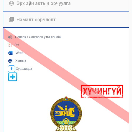
Эрх зүйн актын орчуулга
Нэмэлт өөрчлөлт
Сонсох / Сонгосон утга сонсох
Pdf
Word
Хэвлэх
Хуваалцах