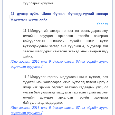
хуулбарыг ирүүлнэ.
11 дүгээр зүйл. Шинэ бүтээл, бүтээгдэхүүний загварын
мэдүүлэгт шүүлт хийх
Хэвлэх
11.1.Мэдүүлгийн анхдагч огноог тогтоосны дараа оюуны
өмчийн асуудал эрхэлсэн төрийн захиргааны
байгууллагын шинжээч тухайн шинэ бүтээл,
бүтээгдэхүүний загвар энэ хуулийн 4, 5 дугаар зүйлд
заасан шалгуурыг хангасан эсэхэд мөн чанарын шүүлт
хийнэ.
/Энэ хэсэгт 2016 оны 9 дүгээр сарын 07-ны өдрийн хуулиар
өөрчлөлт оруулсан/
11.2.Мэдүүлэг гаргагч мэдүүлсэн шинэ бүтээл, эсхүл
түүнтэй мөн чанараараа ижил бүтээлд патент буюу өөр
ямар нэг эрхийн баримт авахаар гадаадын улс, олон
улсын байгууллагад мэдүүлэг гаргасан тухайгаа оюуны
өмчийн асуудал эрхэлсэн төрийн захиргааны
байгууллагад мэдэгдэнэ.
/Энэ хэсэгт 2016 оны 9 дүгээр сарын 07-ны өдрийн хуулиар
өөрчлөлт оруулсан/