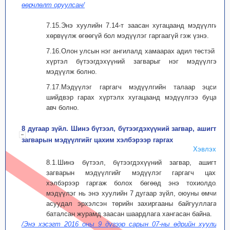
өөрчлөлт оруулсан/
7.15.Энэ хуулийн 7.14-т заасан хугацаанд мэдүүлгийг
хөрвүүлж өгөөгүй бол мэдүүлэг гаргаагүй гэж үзнэ.
7.16.Олон улсын нэг ангилалд хамаарах адил төстэй 50
хүртэл бүтээгдэхүүний загварыг нэг мэдүүлгээр
мэдүүлж болно.
7.17.Мэдүүлэг гаргагч мэдүүлгийн талаар эцсийн
шийдвэр гарах хүртэлх хугацаанд мэдүүлгээ буцаан
авч болно.
8 дугаар зүйл. Шинэ бүтээл, бүтээгдэхүүний загвар, ашигтай
загварын мэдүүлгийг цахим хэлбэрээр гаргах
Хэвлэх
8.1.Шинэ бүтээл, бүтээгдэхүүний загвар, ашигтай
загварын мэдүүлгийг мэдүүлэг гаргагч цахим
хэлбэрээр гаргаж болох бөгөөд энэ тохиолдолд
мэдүүлэг нь энэ хуулийн 7 дугаар зүйл, оюуны өмчийн
асуудал эрхэлсэн төрийн захиргааны байгууллагаас
баталсан журамд заасан шаардлага хангасан байна.
/Энэ хэсэгт 2016 оны 9 дүгээр сарын 07-ны өдрийн хуулиар