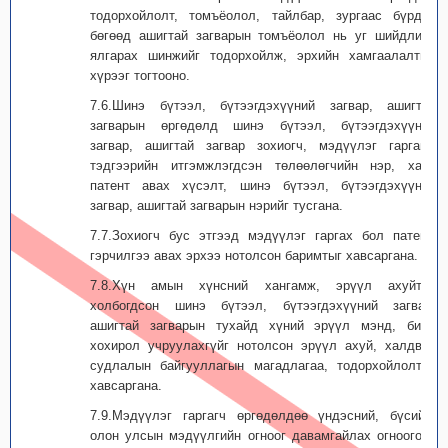
тодорхойлолт, томъёолол, тайлбар, зургаас бүрдэх
бөгөөд ашигтай загварын томъёолол нь уг шийдлийн
ялгарах шинжийг тодорхойлж, эрхийн хамгаалалтын
хүрээг тогтооно.
7.6.Шинэ бүтээл, бүтээгдэхүүний загвар, ашигтай
загварын өргөдөлд шинэ бүтээл, бүтээгдэхүүний
загвар, ашигтай загвар зохиогч, мэдүүлэг гаргагч,
тэдгээрийн итгэмжлэгдсэн төлөөлөгчийн нэр, хаяг,
патент авах хүсэлт, шинэ бүтээл, бүтээгдэхүүний
загвар, ашигтай загварын нэрийг тусгана.
7.7.Зохиогч бус этгээд мэдүүлэг гаргах бол патент,
гэрчилгээ авах эрхээ нотолсон баримтыг хавсаргана.
7.8.Хүн амын хүнсний хангамж, эрүүл ахуйтай
холбогдсон шинэ бүтээл, бүтээгдэхүүний загвар,
ашигтай загварын тухайд хүний эрүүл мэнд, биед
хохирол учруулахгүйг нотолсон эрүүл ахуй, халдвар
судлалын байгууллагын магадлагаа, тодорхойлолтыг
хавсаргана.
7.9.Мэдүүлэг гаргагч өргөдөлдөө үндэсний, бүсийн,
олон улсын мэдүүлгийн огноог давамгайлах огноогоор