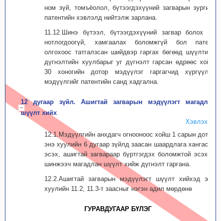
ном зүй, томъёолол, бүтээгдэхүүний загварын зургийг
патентийн хэвлэлд нийтэлж зарлана.
11.12.Шинэ бүтээл, бүтээгдэхүүний загвар болох нь
нотлогдоогүй, хамгаалах боломжгүй бол патент
олгохоос татгалзсан шийдвэр гаргах бөгөөд шүүлтийн
дүгнэлтийн хуулбарыг уг дүгнэлт гарсан өдрөөс хойш
30 хоногийн дотор мэдүүлэг гаргагчид хүргүүлж,
мэдүүлгийг патентийн санд хадгална.
12 дугаар зүйл. Ашигтай загварын мэдүүлэгт магадлан
шүүлт хийх
Хэвлэх
12.1.Мэдүүлгийн анхдагч огнооноос хойш 1 сарын дотор
энэ хуулийн 6 дугаар зүйлд заасан шаардлага хангасан
эсэх, ашигтай загвараар бүртгэгдэх боломжтой эсэхэд
шинжээч магадлан шүүлт хийж дүгнэлт гаргана.
12.2.Ашигтай загварын мэдүүлэгт шүүлт хийхэд энэ
хуулийн 11.2, 11.3-т заасныг нэгэн адил мөрдөнө
ГУРАВДУГААР БҮЛЭГ