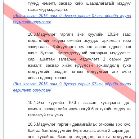
түүнд нэмэлт, засвар хийх шаардлагатайг мэдүүлэг
гаргагчид мэдэгдэнэ.
/Энэ хэсэгт 2016 оны 9 дүгээр сарын 07-ны өдрийн хуулиар
өөрчлөлт оруулсан/
10.3.Мэдүүлэг гаргагч энэ хуулийн 10.2-т заасан
мэдэгдлийг оюуны өмчийн асуудал эрхэлсэн төрийн
захиргааны байгууллага хүлээн авсан өдрөөс хойш
шинэ бүтээл, бүтээгдэхүүний загварын мэдүүлэгт З
сар, ашигтай загварын мэдүүлэгт 1 сарын дотор
нэмэлт, засвар хийж ирүүлсэн тохиолдолд тухайн
мэдүүлгийн анхдагч огноог мэдүүлгийг анх хүлээн
авсан өдрөөр тооцно.
/Энэ хэсэгт 2016 оны 9 дүгээр сарын 07-ны өдрийн хуулиар
өөрчлөлт оруулсан/
10.4.Энэ хуулийн 10.3-т заасан хугацааны дотор
нэмэлт, засвар хийж ирүүлээгүй бол тухайн мэдүүлгийг
гаргаагүй гэж үзнэ.
10.5.Мэдүүлэг гаргагч давамгайлах огнооны эрх хүсэж
байгаа бол мэдүүлгийг бүртгэснээс хойш 2 сарын дотор
энэ тухайгаа бичгээр мэдэгдэж, анхны мэдүүлгийн