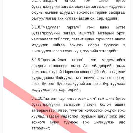
3.1.7."анхдагч огноо" гэж шинэ бүтээл,
бүтээгдэхүүний загвар, ашигтай загварын мэдүүлгийг
оюуны өмчийн асуудал эрхэлсэн төрийн захиргааны
байгууллагад анх хүлээн авсан он, сар, өдрийг;
3.1.8."мэдүүлэг гаргагч" гэж шинэ бүтээл,
бүтээгдэхүүний загвар, ашигтай загварын эрхийн
хамгаалалт хийлгэж, патент буюу гэрчилгээ авахаар
мэдүүлж байгаа зохиогч болон түүнээс эрх
шилжүүлэн авсан хувь хүн, хуулийн этгээдийг:
3.1.9."давамгайлах огноо" гэж мэдүүлгийнхээ
анхдагч огнооноос өмнө Аж үйлдвэрийн өмчийг
хамгаалах тухай Парисын конвенцийн болон Дэлхийн
худалдааны байгууллагын гишүүн аль нэг оронд уг
шинэ бүтээл, бүтээгдэхүүний загварыг бүртгүүлэхээр
мэдүүлсэн он, сар, өдрийг;
3.1.10."патент, гэрчилгээ эзэмшигч" гэж шинэ бүтээл,
бүтээгдэхүүний загварын патент болон ашигтай
загварын гэрчилгээ, түүнтэй холбоотой онцгой эрхийг
хуульд заасан үндэслэл, журмын дагуу олж авсан
зохиогч буюу түүнээс эрх шилжүүлэн авсан
этгээдийг;