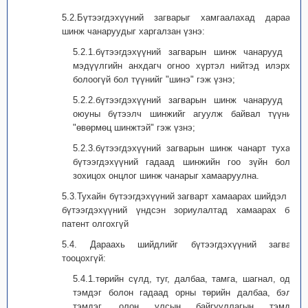
5.2.Бүтээгдэхүүний загварыг хамгаалахад дараахь
шинж чанаруудыг харгалзан үзнэ:
5.2.1.бүтээгдэхүүний загварын шинж чанарууд нь
мэдүүлгийн анхдагч огноо хүртэл нийтэд илэрхий
болоогүй бол түүнийг "шинэ" гэж үзнэ;
5.2.2.бүтээгдэхүүний загварын шинж чанарууд нь
оюуны бүтээлч шинжийг агуулж байвал түүнийг
"өвөрмөц шинжтэй" гэж үзнэ;
5.2.3.бүтээгдэхүүний загварын шинж чанарт тухайн
бүтээгдэхүүний гадаад шинжийн гоо зүйн болон
зохицох онцлог шинж чанарыг хамааруулна.
5.3.Тухайн бүтээгдэхүүний загварт хамаарах шийдэл нь
бүтээгдэхүүний үндсэн зориулалтад хамаарах бол
патент олгохгүй
5.4. Дараахь шийдлийг бүтээгдэхүүний загварт
тооцохгүй:
5.4.1.төрийн сүлд, туг, далбаа, тамга, шагнал, одон
тэмдэг болон гадаад орны төрийн далбаа, бэлгэ
тэмдэг, олон улсын байгууллагын тэмдэг,