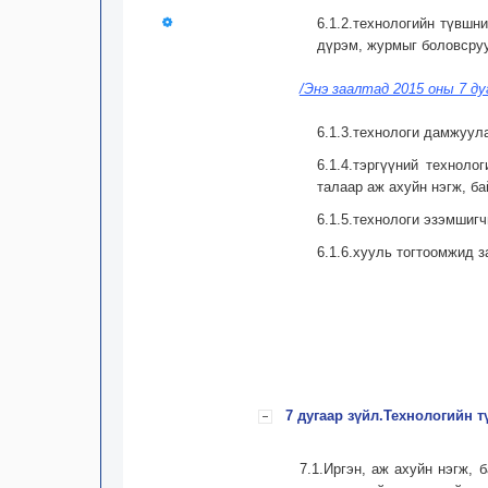
6.1.2.технологийн түвшн
дүрэм, журмыг боловсру
/Энэ заалтад 2015 оны 7 ду
6.1.3.технологи дамжуул
6.1.4.тэргүүний техноло
талаар аж ахуйн нэгж, ба
6.1.5.технологи эзэмшиг
6.1.6.хууль тогтоомжид з
7 дугаар зүйл.Технологийн 
7.1.Иргэн, аж ахуйн нэгж,