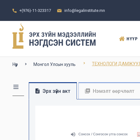
+(976)-11-323317
info@legalinstitute.mn
НҮҮР
ТЕХНОЛОГИ ДАМЖУУ
Нүүр
Монгол Улсын хууль
Эрх зүйн акт
Нэмэлт өөрчлөлт
Сонсох / Сонгосон утга сонсох