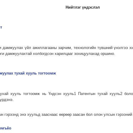
Нийтлэг үндэслэл
т
и дамжуулах үйл ажиллагааны зарчим, технологийн түвш­ний үнэлгээ х
ги дамжуулахтай холбогдсон харилцааг зохи­цуулахад оршино.
мжуулах тухай хууль тогтоомж
тухай хууль тогтоомж нь Үндсэн хууль1 Патентын тухай хууль2 болон
үрдэнэ.
н гэрээнд энэ хуульд зааснаас өөрөөр заасан бол олон улсын гэрээний
томъёо