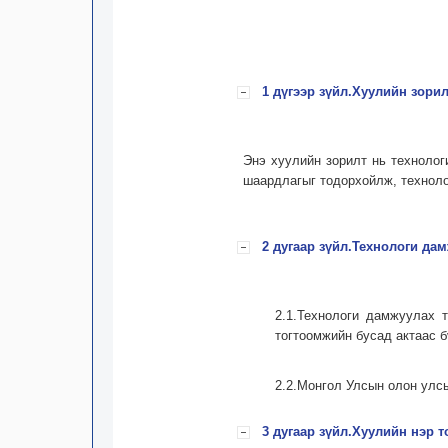
1 дүгээр зүйл.Хуулийн зорил
Энэ хуулийн зорилт нь технолог
шаардлагыг тодорхойлж, техноло
2 дугаар зүйл.Технологи да
2.1.Технологи дамжуулах 
тогтоомжийн бусад актаас б
2.2.Монгол Улсын олон улсы
3 дугаар зүйл.Хуулийн нэр 