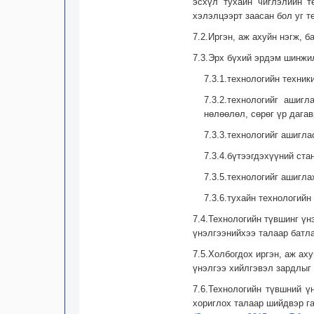
эсхүл тухайн чиглэлийн т
хэлэлцээрт заасан бол уг т
7.2.Иргэн, аж ахуйн нэгж, 
7.3.Эрх бүхий эрдэм шинжи
7.3.1.технологийн техник
7.3.2.технологийг ашиг
нөлөөлөл, сөрөг үр дага
7.3.3.технологийг ашигла
7.3.4.бүтээгдэхүүний ста
7.3.5.технологийг ашигл
7.3.6.тухайн технологийн
7.4.Технологийн түвшинг үн
үнэлгээнийхээ талаар батла
7.5.Холбогдох иргэн, аж ах
үнэлгээ хийлгэвэл зардлыг 
7.6.Технологийн түвшний ү
хориглох талаар шийдвэр га