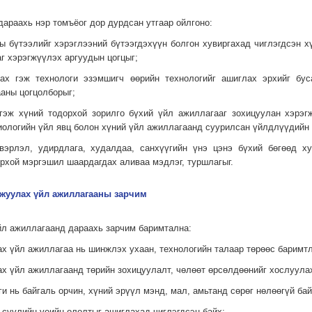
дараахь нэр томъёог дор дурдсан утгаар ойлгоно:
ны бүтээлийг хэрэглээний бүтээгдэхүүн болгон хувиргахад чиглэгдсэн х
г хэрэгжүүлэх аргуудын цогцыг;
лах гэж технологи эзэмшигч өөрийн технологийг ашиглах эрхийг бус
аны цогцолборыг;
м гэж хүний тодорхой зорилго бүхий үйл ажил­лагааг зохицуулан хэр
биологийн үйл явц болон хүний үйл ажиллагаанд суурилсан үйлдлүүдийн
лдвэрлэл, удирдлага, худалдаа, санхүүгийн үнэ цэнэ бүхий бөгөөд х
хой мэргэшил шаардагдах аливаа мэдлэг, туршлагыг.
мжуулах үйл ажиллагааны зарчим
йл ажиллагаанд дараахь зарчим баримтална:
ах үйл ажиллагаа нь шинжлэх ухаан, технологийн талаар төрөөс баримтл
ах үйл ажиллагаанд төрийн зохицуулалт, чөлөөт өрсөлдөөнийг хослуула
и нь байгаль орчин, хүний эрүүл мэнд, мал, амьтанд сөрөг нөлөөгүй бай
н сүүлийн үеийн ололтыг ашиг­­лахад чиглэгдсэн байх;