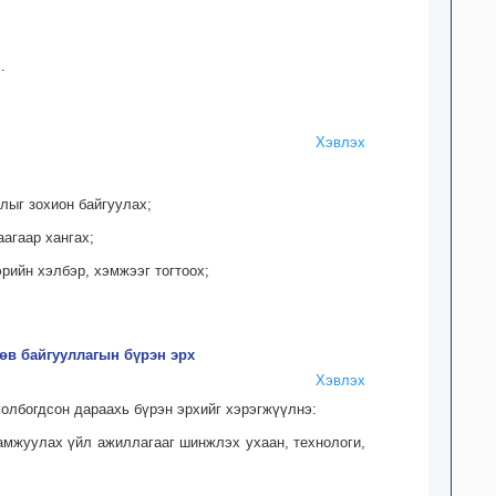
.
Хэвлэх
лыг зохион байгуулах;
аагаар хангах;
рийн хэлбэр, хэмжээг тогтоох;
төв байгууллагын бүрэн эрх
Хэвлэх
холбогдсон дараахь бүрэн эрхийг хэрэгжүүлнэ:
дамжуулах үйл ажиллагааг шинжлэх ухаан, технологи,