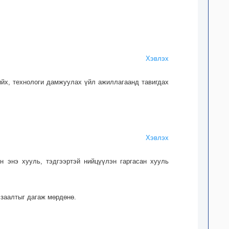
Хэвлэх
ийх, технологи дамжуулах үйл ажиллагаанд тавигдах
Хэвлэх
 энэ хууль, тэдгээртэй ний­цүүлэн гаргасан хууль
 заалтыг дагаж мөрдөнө.