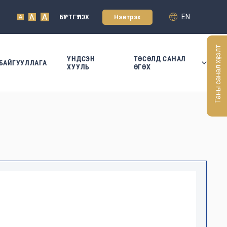
A
EN
A
БҮРТГҮҮЛЭХ
Нэвтрэх
A
Таны санал хүсэлт
ҮНДСЭН
ТӨСӨЛД САНАЛ
БАЙГУУЛЛАГА
ХУУЛЬ
ӨГӨХ