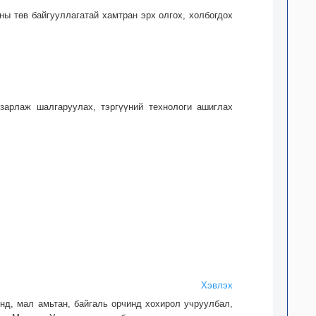
ны төв байгууллагатай хамтран эрх олгох, холбогдох
 зарлаж шалгаруу­лах, тэргүүний технологи ашиглах
Хэвлэх
энд, мал амьтан, байгаль орчинд хохирол учруулбал,