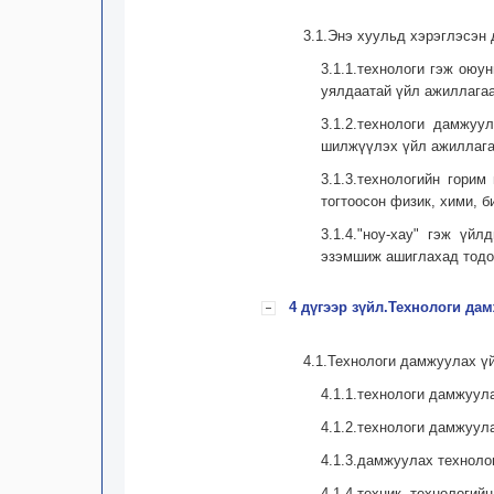
3.1.Энэ хуульд хэрэглэсэн 
3.1.1.технологи гэж оюу
уялдаатай үйл ажиллагаа
3.1.2.технологи дамжуу
шилжүүлэх үйл ажиллага
3.1.3.технологийн гори
тогтоосон физик, хими, 
3.1.4."ноу-хау" гэж үй
эзэмшиж ашиглахад тодор
4 дүгээр зүйл.Технологи да
4.1.Технологи дамжуулах ү
4.1.1.технологи дамжуул
4.1.2.технологи дамжуул
4.1.3.дамжуулах технолог
4.1.4.техник, технологий