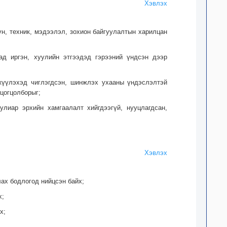
Хэвлэх
үн, техник, мэдээлэл, зохион байгуулалтын харилцан
ад иргэн, хуулийн этгээдэд гэрээний үндсэн дээр
эгжүүлэхэд чиглэгдсэн, шинжлэх ухааны үндэслэлтэй
 цогцолборыг;
уулиар эрхийн хамгаалалт хийгдээгүй, нууцлагдсан,
Хэвлэх
ах бодлогод нийцсэн байх;
х;
х;