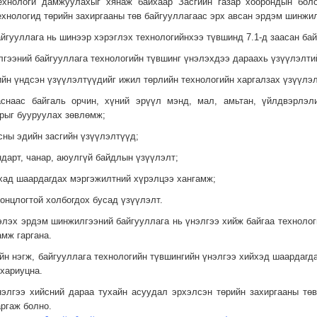
ехнологи дамжуулахыг хянаж байхаар Засгийн газар хоорондын бол
ехнологид төрийн захиргааны төв байгууллагаас эрх авсан эрдэм шинжи
байгууллага нь шинээр хэрэглэх технологийнхээ түвшинд 7.1-д заасан ба
лгээний байгууллага технологийн түвшинг үнэлэхдээ дараахь үзүүлэлтий
ийн үндсэн үзүүлэлтүүдийг ижил төрлийн технологийн харгалзах үзүүлэл
ласнаас байгаль орчин, хүний эрүүл мэнд, мал, амьтан, үйлдвэрлэл
врыг бууруулах зөвлөмж;
сны эдийн засгийн үзүүлэлтүүд;
ндарт, чанар, аюулгүй байдлын үзүүлэлт;
ахад шаардагдах мэргэжилтний хүрэлцээ хан­гамж;
 онцлогтой холбогдох бусад үзүүлэлт.
элэх эрдэм шинжилгээний байгууллага нь үнэлгээ хийж байгаа технолог
мж гаргана.
уйн нэгж, байгууллага технологийн түвшингийн үнэлгээ хийхэд шаардагда
хариуцна.
нэлгээ хийсний дараа тухайн асуудал эрхэлсэн төрийн захиргааны тө
ргаж болно.