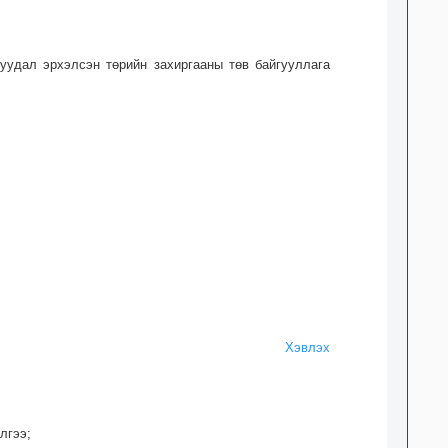
суудал эрхэлсэн төрийн захиргааны төв байгууллага
Хэвлэх
лгээ;