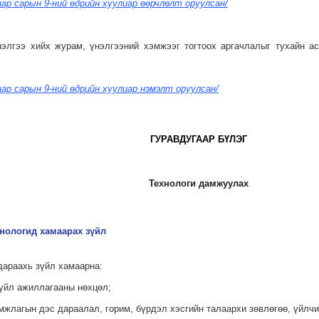
аар сарын 9-ний өдрийн хуулиар өөрчлөлт оруулсан/
нэлгээ хийх журам, үнэлгээний хэмжээг тогтоох аргачлалыг тухайн а
аар сарын 9-ний өдрийн хуулиар нэмэлт оруулсан/
ГУРАВДУГААР БҮЛЭГ
Технологи дамжуулах
хнологид хамаарах зүйл
дараахь зүйл хамаарна:
 үйл ажиллагааны нөхцөл;
амжлагын дэс дараалал, горим, бүрдэл хэсгийн талаархи зөвлөгөө, үйлчи