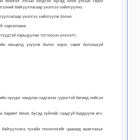
он Монгол Улсын нэгдсэн бусад олон улсын гэрээ
лгээний байгууллагаар үнэлгээ хийлгүүлнэ.
йгууллагаар үнэлгээ хийлгүүлж болно.
г харгалзана:
түүдтэй харь­цуулан тогтоосон үнэлэлт;
ийн нөхцөлд үзүүлж болох эерэг, сөрөг болзошгүй
ийн нууцыг чандлан хадгалах үүрэгтэй бөгөөд хийсэн
х баримт бичиг, бусад зүйлийг саадгүй бүрдүүлж өгч,
в байгууллага тухайн технологийг цаашид ашиглахыг