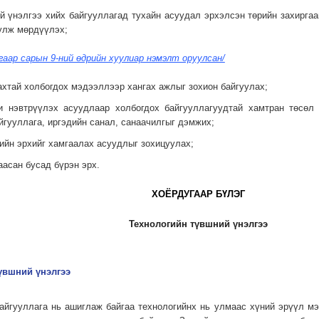
ий үнэлгээ хийх байгууллагад тухайн асуудал эрхэлсэн төрийн захиргаа
улж мөрдүүлэх;
гаар сарын 9-ний өдрийн хуулиар нэмэлт оруулсан/
ахтай холбогдох мэдээллээр хангах ажлыг зохион байгуулах;
ги нэвтрүүлэх асуудлаар хол­богдох байгууллагуудтай хамтран төсөл
йгууллага, иргэдийн санал, санаачилгыг дэмжих;
чийн эрхийг хамгаалах асуудлыг зохицуулах;
аасан бусад бүрэн эрх.
ХОЁРДУГААР БҮЛЭГ
Технологийн түвшний үнэлгээ
түвшний үнэлгээ
 байгууллага нь ашиглаж байгаа технологийнх нь улмаас хүний эрүүл м