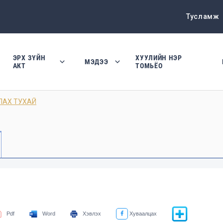
Тусламж
ЭРХ ЗҮЙН
ХУУЛИЙН НЭР
МЭДЭЭ
АКТ
ТОМЬЁО
ЛАХ ТУХАЙ
Pdf
Word
Хэвлэх
Хуваалцах