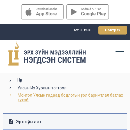
БҮРТГҮҮЛЭХ
Нэвтрэх
Нүүр
Улсын Их Хурлын тогтоол
Монгол Улсын гадаад бодлогын үзэл баримтлал батлах 
тухай
Эрх зүйн акт