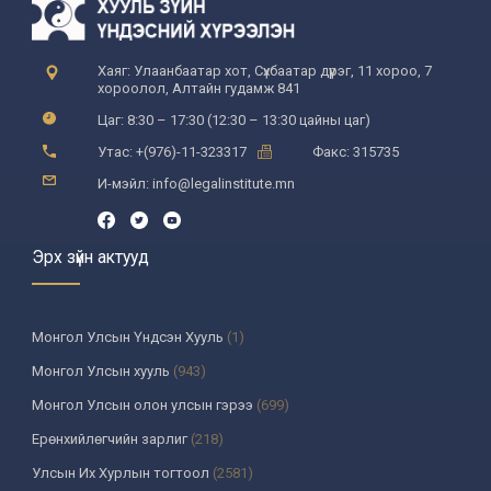
Хаяг: Улаанбаатар хот, Сүхбаатар дүүрэг, 11 хороо, 7
хороолол, Алтайн гудамж 841
Цаг: 8:30 – 17:30 (12:30 – 13:30 цайны цаг)
Утас: +(976)-11-323317
Факс: 315735
И-мэйл: info@legalinstitute.mn
Эрх зүйн актууд
Монгол Улсын Үндсэн Хууль
(1)
Монгол Улсын хууль
(943)
Монгол Улсын олон улсын гэрээ
(699)
Ерөнхийлөгчийн зарлиг
(218)
Улсын Их Хурлын тогтоол
(2581)