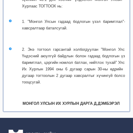
Хурлаас ТОГТООХ нь:
1. "Монгол Улсын гадаад бодлогын үзэл баримтлал"-ыг
хавсралтаар баталсугай.
2. Энэ тогтоол гарсантай холбогдуулан "Монгол Улсын
Үндэсний аюулгүй байдлын болон гадаад бодлогын үзэл
баримтлал, цэргийн номлол батлах, нийтлэх тухай" Улсын
Их Хурлын 1994 оны 6 дугаар сарын 30-ны өдрийн 56
дугаар тогтоолын 2 дугаар хавсралтыг хүчингүй болсонд
тооцсугай.
МОНГОЛ УЛСЫН ИХ ХУРЛЫН ДАРГА Д.ДЭМБЭРЭЛ