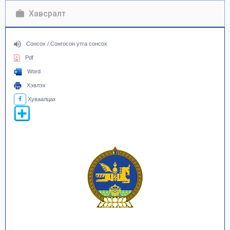
Хавсралт
Сонсох / Сонгосон утга сонсох
Pdf
Word
Хэвлэх
Хуваалцах