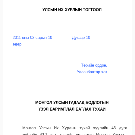
УЛСЫН ИХ ХУРЛЫН ТОГТООЛ
2011 оны 02 сарын 10
Дугаар 10
өдөр
Төрийн ордон,
Улаанбаатар хот
МОНГОЛ УЛСЫН ГАДААД БОДЛОГЫН
ҮЗЭЛ БАРИМТЛАЛ БАТЛАХ ТУХАЙ
Монгол Улсын Их Хурлын тухай хуулийн 43 дугаар
зүйлийн 43.1 дэх хэсгийг үндэслэн Монгол Улсын Их