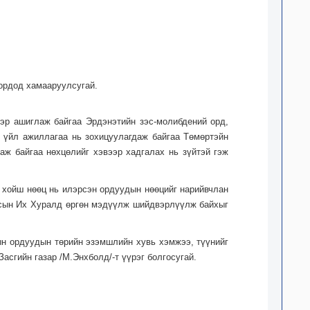
 ордод хамааруулсугай.
ээр ашиглаж байгаа Эрдэнэтийн зэс-молибдений орд,
р үйл ажиллагаа нь зохицуулагдаж байгаа Төмөртэйн
аж байгаа нөхцөлийг хэвээр хадгалах нь зүйтэй гэж
 хойш нөөц нь илэрсэн ордуудын нөөцийг нарийвчлан
Улсын Их Хуралд өргөн мэдүүлж шийдвэрлүүлж байхыг
лын ордуудын төрийн эзэмшлийн хувь хэмжээ, түүнийг
сгийн газар /М.Энхболд/-т үүрэг болгосугай.