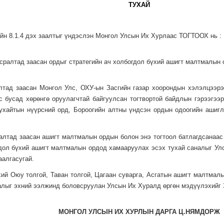
ТУХАЙ
йн 8.1.4 дэх заалтыг үндэслэн Монгол Улсын Их Хурлаас ТОГТООХ нь :
всралтад заасан ордыг стратегийн ач холбогдол бүхий ашигт малтмалын
алтад заасан Монгол Улс, ОХУ-ын Засгийн газар хоорондын хэлэлцээр
с бусад хөрөнгө оруулагчтай байгуулсан тогтвортой байдлын гэрээгээ
ухайтын нүүрсний орд, Бороогийн алтны үндсэн ордын одоогийн ашигл
ралтад заасан ашигт малтмалын ордын болон энэ тогтоол батлагдсанаас
огдол бүхий ашигт малтмалын ордод хамааруулах эсэх тухай саналыг 
аалгасугай.
хий Оюу толгой, Таван толгой, Цагаан суварга, Асгатын ашигт малтма
лыг эхний ээлжинд боловсруулан Улсын Их Хуралд өргөн мэдүүлэхийг За
МОНГОЛ УЛСЫН ИХ ХУРЛЫН ДАРГА Ц.НЯМДОРЖ