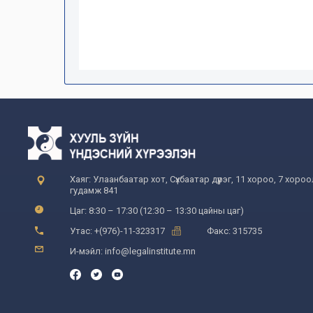
Хаяг: Улаанбаатар хот, Сүхбаатар дүүрэг, 11 хороо, 7 хоро
гудамж 841
Цаг: 8:30 – 17:30 (12:30 – 13:30 цайны цаг)
Утас: +(976)-11-323317
Факс: 315735
И-мэйл: info@legalinstitute.mn