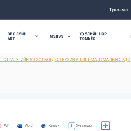
Тусламж
ЭРХ ЗҮЙН
ХУУЛИЙН НЭР
МЭДЭЭ
АКТ
ТОМЬЁО
Г СТРАТЕГИЙН АЧ ХОЛБОГДОЛ БҮХИЙ АШИГТ МАЛТМАЛЫН ОРД
Pdf
Word
Хэвлэх
Хуваалцах