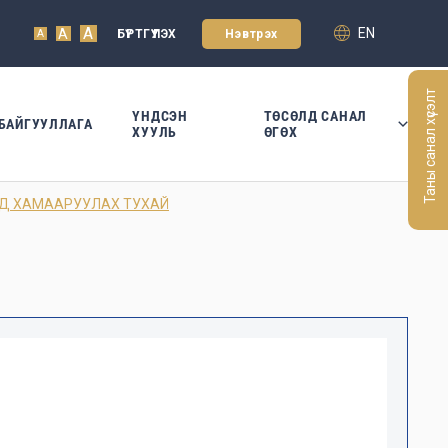
A
EN
A
БҮРТГҮҮЛЭХ
Нэвтрэх
A
Таны санал хүсэлт
ҮНДСЭН
ТӨСӨЛД САНАЛ
БАЙГУУЛЛАГА
ХУУЛЬ
ӨГӨХ
ОД ХАМААРУУЛАХ ТУХАЙ