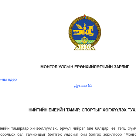
МОНГОЛ УЛСЫН ЕРӨНХИЙЛӨГЧИЙН ЗАРЛИГ
6-ны өдөр
Дугаар 53
НИЙТИЙН БИЕИЙН ТАМИР, СПОРТЫГ ХӨГЖҮҮЛЭХ ТУХ
иеийн тамираар хичээллүүлэх, эрүүл чийрэг бие бялдар, өв тэгш хүм
оролцох баг, тамирчдыг бэлтгэх үндсийг бий болгох зорилгоор "Монг