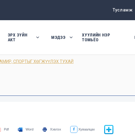
Тусламж
ЭРХ ЗҮЙН
ХУУЛИЙН НЭР
МЭДЭЭ
АКТ
ТОМЬЁО
ТАМИР, СПОРТЫГ ХӨГЖҮҮЛЭХ ТУХАЙ
Pdf
Word
Хэвлэх
Хуваалцах