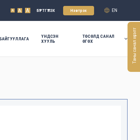
A
EN
A
БҮРТГҮҮЛЭХ
Нэвтрэх
A
Таны санал хүсэлт
ҮНДСЭН
ТӨСӨЛД САНАЛ
БАЙГУУЛЛАГА
ХУУЛЬ
ӨГӨХ