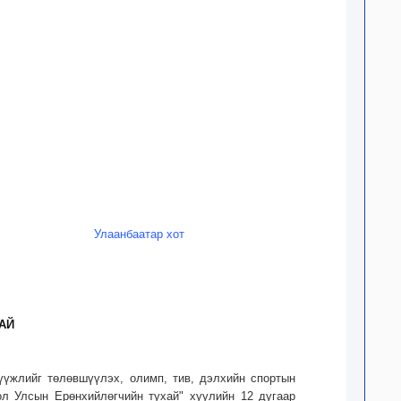
Улаанбаатар хот
АЙ
үүжлийг төлөвшүүлэх, олимп, тив, дэлхийн спортын
ол Улсын Ерөнхийлөгчийн тухай" хуулийн 12 дугаар