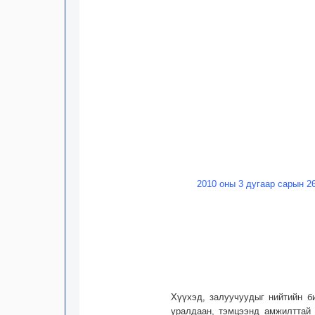
2010 оны 3 дугаар сарын 2
Хүүхэд, залуучуудыг нийтийн б
уралдаан, тэмцээнд амжилттай 