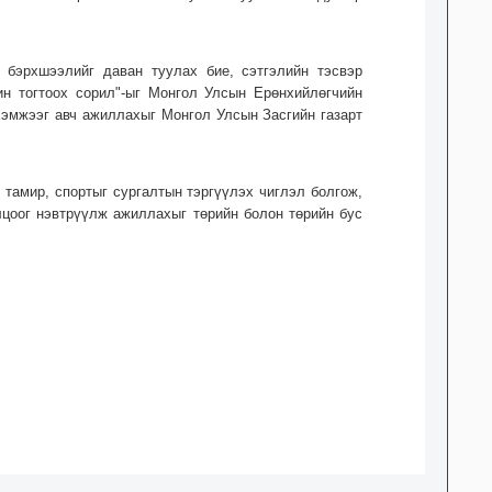
 бэрхшээлийг даван туулах бие, сэтгэлийн тэсвэр
ин тогтоох сорил"-ыг Монгол Улсын Ерөнхийлөгчийн
хэмжээг авч ажиллахыг Монгол Улсын Засгийн газарт
 тамир, спортыг сургалтын тэргүүлэх чиглэл болгож,
олцоог нэвтрүүлж ажиллахыг төрийн болон төрийн бус
.