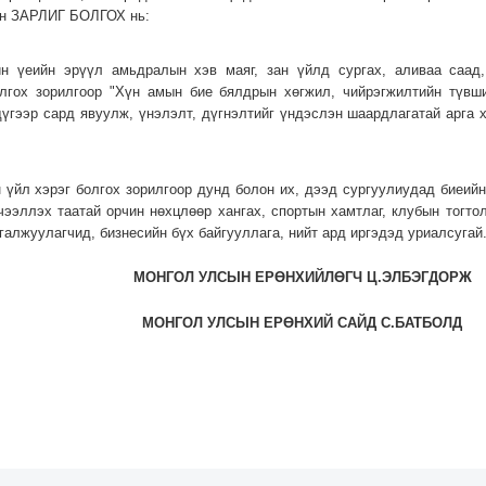
лэн ЗАРЛИГ БОЛГОХ нь:
н үеийн эрүүл амьдралын хэв маяг, зан үйлд сургах, аливаа саад,
лгох зорилгоор "Хүн амын бие бялдрын хөгжил, чийрэгжилтийн түвш
үгээр сард явуулж, үнэлэлт, дүгнэлтийг үндэслэн шаардлагатай арга 
н үйл хэрэг болгох зорилгоор дунд болон их, дээд сургуулиудад биеийн
чээллэх таатай орчин нөхцлөөр хангах, спортын хамтлаг, клубын тогт
галжуулагчид, бизнесийн бүх байгууллага, нийт ард иргэдэд уриалсугай
МОНГОЛ УЛСЫН ЕРӨНХИЙЛӨГЧ Ц.ЭЛБЭГДОРЖ
МОНГОЛ УЛСЫН ЕРӨНХИЙ САЙД С.БАТБОЛД