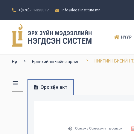
+(976)-11-323317
info@legalinstitute.mn
НҮҮР
НИЙТИЙН БИЕИЙН 
Нүүр
Ерөнхийлөгчийн зарлиг
Эрх зүйн акт
Сонсох / Сонгосон утга сонсох