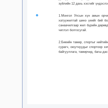
зүйлийн 12 дахь хэсгийг үндэс
1.Монгол Улсын хүн амын орчи
хатуужилтай шинэ үеийг бий бо
санаачилгаар жил бүрийн дөрөвд
чиглэл болгосугай.
2.Биеийн тамир, спортыг нийтий
сурагч, оюутнуудыг спортоор хи
байгууллага, тамирчид, багш дас