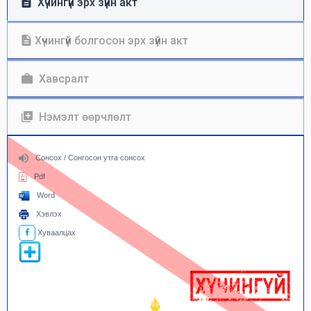
Хүчингүй эрх зүйн акт
Хүчингүй болгосон эрх зүйн акт
Хавсралт
Нэмэлт өөрчлөлт
Сонсох / Сонгосон утга сонсох
Pdf
Word
Хэвлэх
Хуваалцах