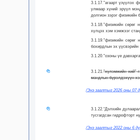
3.1.17."агаарт үзүүлэх 
улмаар хүний эрүүл мэнд
долгион зэрэг физикийн 
3.1.18."физикийн сөрөг
хүлцэх хэм хэмжээг стан
3.1.19."физикийн сөрөг
бохирдлын эх үүсвэрийн 
3.1.20."озоны үе давхар
3.1.21.
"хүлэмжийн хий" г
мандлын бүрэлдэхүүн хэс
/Энэ заалтыг 2026 оны 07 д
3.1.22.“Дэлхийн дулаар
тусгагдсан гидрофторт н
/Энэ заалтыг 2022 оны 6 ду