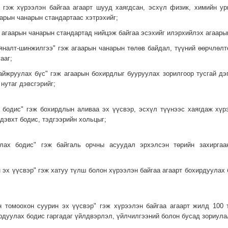
л" гэж хүрээлэн байгаа агаарт шууд хаягдсан, эсхүл физик, химийн 
арын чанарын стандартаас хэтрэхийг;
ж агаарын чанарын стандартад нийцэж байгаа эсэхийг илэрхийлэх агаары
хяналт-шинжилгээ" гэж агаарын чанарын төлөв байдал, түүний өөрчлөл
ааг;
сайжруулах бүс" гэж агаарын бохирдлыг бууруулах зорилгоор тусгай д
 нутаг дэвсгэрийг;
х бодис" гэж бохирдлын аливаа эх үүсвэр, эсхүл түүнээс хаягдаж хүр
дэвхт бодис, тэдгээрийн хольцыг;
уулах бодис" гэж байгаль орчны асуудал эрхэлсэн төрийн захиргаа
 эх үүсвэр" гэж хатуу түлш болон хүрээлэн байгаа агаарт бохирдуулах 
ын томоохон суурин эх үүсвэр" гэж хүрээлэн байгаа агаарт жилд 100
рдуулах бодис гаргадаг үйлдвэрлэл, үйлчилгээний болон бусад зориула