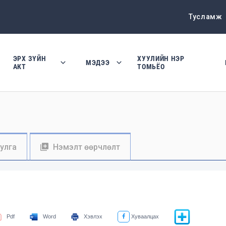
Тусламж
ЭРХ ЗҮЙН
ХУУЛИЙН НЭР
МЭДЭЭ
АКТ
ТОМЬЁО
уулга
Нэмэлт өөрчлөлт
Pdf
Word
Хэвлэх
Хуваалцах