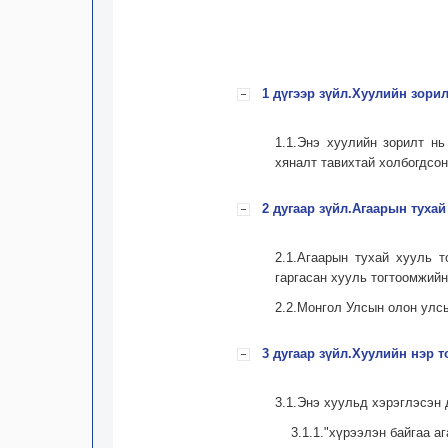
1 дүгээр зүйл.Хуулийн зорил
1.1.Энэ хуулийн зорилт н
хяналт тавихтай холбогдсо
2 дугаар зүйл.Агаарын тухай
2.1.Агаарын тухай хууль 
гаргасан хууль тогтоомжийн
2.2.Монгол Улсын олон улсы
3 дугаар зүйл.Хуулийн нэр
3.1.Энэ хуульд хэрэглэсэн 
3.1.1."хүрээлэн байгаа а