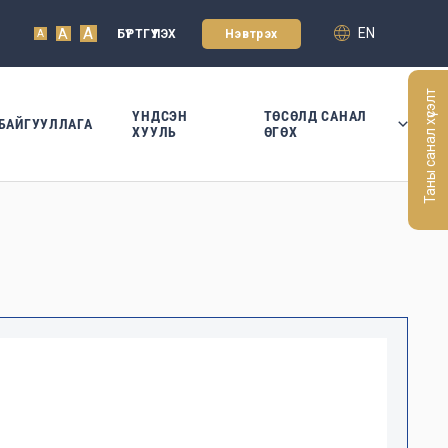
A
EN
A
БҮРТГҮҮЛЭХ
Нэвтрэх
A
Таны санал хүсэлт
ҮНДСЭН
ТӨСӨЛД САНАЛ
БАЙГУУЛЛАГА
ХУУЛЬ
ӨГӨХ