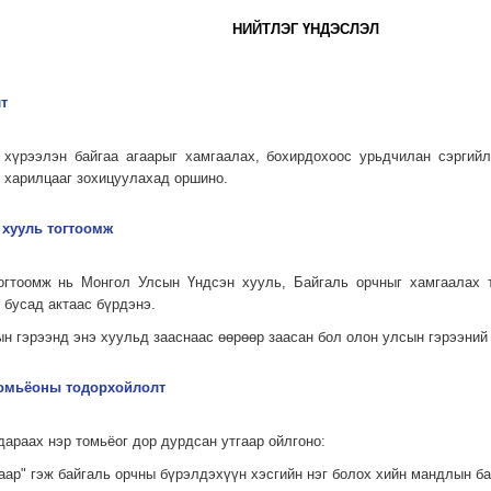
НИЙТЛЭГ ҮНДЭСЛЭЛ
т
ь хүрээлэн байгаа агаарыг хамгаалах, бохирдохоос урьдчилан сэргий
н харилцааг зохицуулахад оршино.
 хууль тогтоомж
тогтоомж нь Монгол Улсын Үндсэн хууль, Байгаль орчныг хамгаалах 
 бусад актаас бүрдэнэ.
н гэрээнд энэ хуульд зааснаас өөрөөр заасан бол олон улсын гэрээний
 томьёоны тодорхойлолт
дараах нэр томьёог дор дурдсан утгаар ойлгоно:
гаар" гэж байгаль орчны бүрэлдэхүүн хэсгийн нэг болох хийн мандлын б