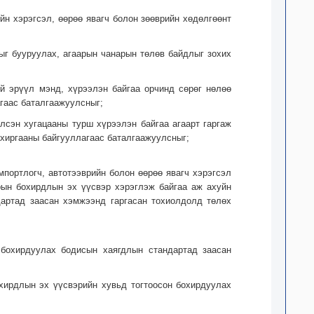
йн хэрэгсэл, өөрөө явагч болон зөөврийн хөдөлгөөнт
лыг бууруулах, агаарын чанарын төлөв байдлыг зохих
ий эрүүл мэнд, хүрээлэн байгаа орчинд сөрөг нөлөө
гаас баталгаажуулсныг;
лсэн хугацааны турш хүрээлэн байгаа агаарт гаргаж
хиргааны байгууллагаас баталгаажуулсныг;
импортлогч, автотээврийн болон өөрөө явагч хэрэгсэл
рын бохирдлын эх үүсвэр хэрэглэж байгаа аж ахуйн
дартад заасан хэмжээнд гаргасан тохиолдолд төлөх
 бохирдуулах бодисын хаягдлын стандартад заасан
охирдлын эх үүсвэрийн хувьд тогтоосон бохирдуулах