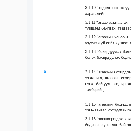
3.1.10."хөдөлгөөнт эх ү
хэрэгслийг;
3.1.11."агаар хамгаалах
түвшинд байлгах, тэдгээр
3.1.12."агаарын чанарын
үзүүлэхгүй байх хүлцэх 
3.1.13."бохирдуулах бод
болох бохирдуулах бодис
3.1.14."агаарын бохирдл
эзэмшигч, агаарын бохи
нэгж, байгууллага, ирг
төлбөрийг;
3.1.15."агаарын бохирд
хэмжээнээс хэтрүүлэн га
3.1.16."зөвшөөрөгдөх ха
бодисын хүрээлэн байгаа