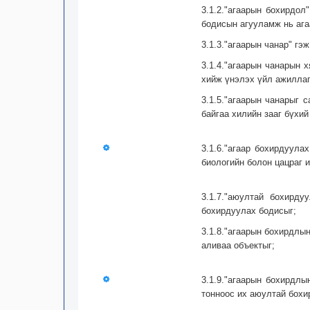
3.1.2."агаарын бохирдо
бодисын агууламж нь ага
3.1.3."агаарын чанар" гэ
3.1.4."агаарын чанарын 
хийж үнэлэх үйл ажиллаг
3.1.5."агаарын чанарыг 
байгаа хилийн зааг бүхий
3.1.6."агаар бохирдуула
биологийн болон цацраг и
3.1.7."аюултай бохирд
бохирдуулах бодисыг;
3.1.8."агаарын бохирдлын
аливаа объектыг;
3.1.9."агаарын бохирдл
тонноос их аюултай бохи