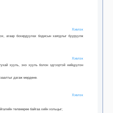
Хэвлэх
лэх, агаар бохирдуулах бодисын хаягдлыг бууруулж
Хэвлэх
тухай хууль, энэ хууль болон эдгээртэй нийцүүлэн
 заалтыг дагаж мөрдөнө.
Хэвлэх
айгалийн төлвөөрөө байгаа хийн хольцыг;