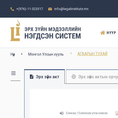
+(976)-11-323317
info@legalinstitute.mn
НҮҮР
АГААРЫН ТУХАЙ
Нүүр
Монгол Улсын хууль
Эрх зүйн акт
Эрх зүйн актын орч
Сонсох / Сонгосон утга сонсох