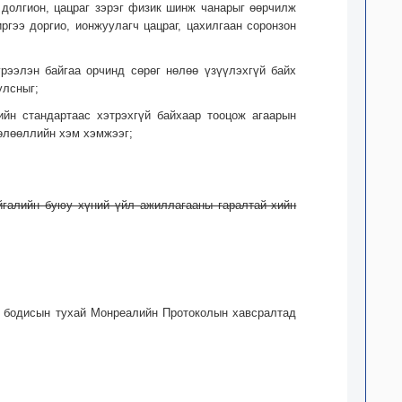
, долгион, цацраг зэрэг физик шинж чанарыг өөрчилж
ргээ доргио, ионжуулагч цацраг, цахилгаан соронзон
үрээлэн байгаа орчинд сөрөг нөлөө үзүүлэхгүй байх
улсныг;
ийн стандартаас хэтрэхгүй байхаар тооцож агаарын
нөлөөллийн хэм хэмжээг;
йгалийн буюу хүний үйл ажиллагааны гаралтай хийн
аг бодисын тухай Монреалийн Протоколын хавсралтад