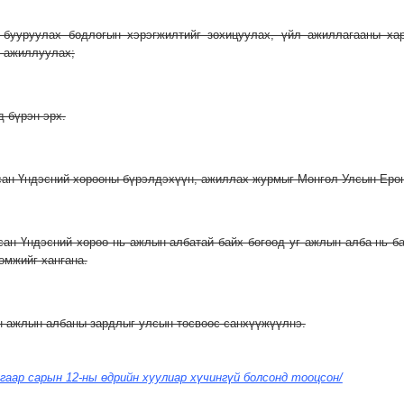
г бууруулах бодлогын хэрэгжилтийг зохицуулах, үйл ажиллагааны ха
ж ажиллуулах;
д бүрэн эрх.
аасан Үндэсний хорооны бүрэлдэхүүн, ажиллах журмыг Монгол Улсын Ерө
аасан Үндэсний хороо нь ажлын албатай байх бөгөөд уг ажлын алба нь 
омжийг хангана.
ан ажлын албаны зардлыг улсын төсвөөс санхүүжүүлнэ.
угаар сарын 12-ны өдрийн хуулиар хүчингүй болсонд тооцсон/