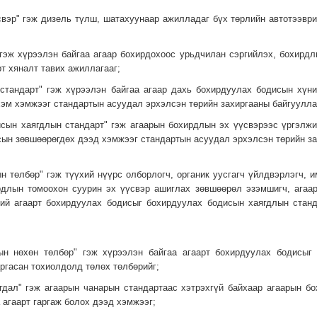
үсвэр" гэж дизель түлш, шатахуунаар ажилладаг бүх төрлийн автотээври
" гэж хүрээлэн байгаа агаар бохирдохоос урьдчилан сэргийлэх, бохирд
т хяналт тавих ажиллагааг;
 стандарт" гэж хүрээлэн байгаа агаар дахь бохирдуулах бодисын хүн
хэм хэмжээг стандартын асуудал эрхэлсэн төрийн захиргааны байгуулла
исын хаягдлын стандарт" гэж агаарын бохирдлын эх үүсвэрээс үргэлжи
ын зөвшөөрөгдөх дээд хэмжээг стандартын асуудал эрхэлсэн төрийн за
ын төлбөр" гэж түүхий нүүрс олборлогч, органик уусгагч үйлдвэрлэгч, 
рдлын томоохон суурин эх үүсвэр ашиглах зөвшөөрөл эзэмшигч, агаа
эний агаарт бохирдуулах бодисыг бохирдуулах бодисын хаягдлын стан
лын нөхөн төлбөр" гэж хүрээлэн байгаа агаарт бохирдуулах бодисыг
ргасан тохиолдолд төлөх төлбөрийг;
ягдал" гэж агаарын чанарын стандартаас хэтрэхгүй байхаар агаарын б
 агаарт гаргаж болох дээд хэмжээг;