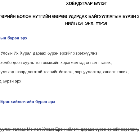
ХОЁРДУГААР БҮЛЭГ
ТӨРИЙН БОЛОН НУТГИЙН ӨӨРӨӨ УДИРДАХ БАЙГУУЛЛАГЫН БҮРЭН Э
НИЙТЛЭГ ЭРХ, ҮҮРЭГ
лын бүрэн эрх
 Улсын Их Хурал дараах бүрэн эрхийг хэрэгжүүлнэ:
й холбогдсон хууль тогтоомжийн хэрэгжилтэд хяналт тавих;
жүүлэхэд шаардлагатай төсвийг баталж, зарцуулалтад хяналт тавих;
д бүрэн эрх.
 Ерөнхийлөгчийн бүрэн эрх
руулах талаар Монгол Улсын Ерөнхийлөгч дараах бүрэн эрхийг хэрэгжүү