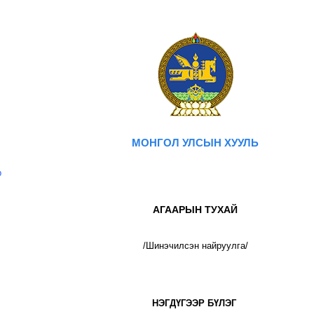
МОНГОЛ УЛСЫН ХУУЛЬ
р
АГААРЫН ТУХАЙ
/Шинэчилсэн найруулга/
НЭГДҮГЭЭР БҮЛЭГ