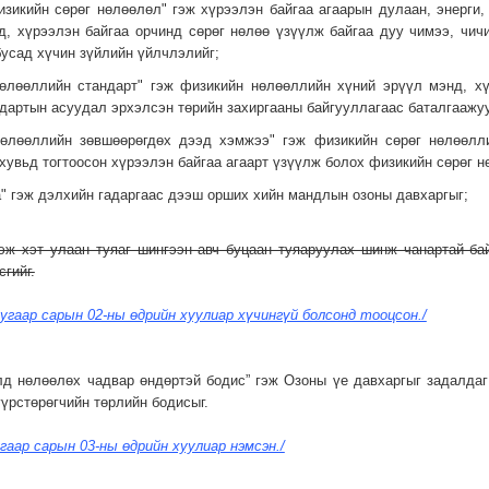
физикийн сөрөг нөлөөлөл" гэж хүрээлэн байгаа агаарын дулаан, энерги
, хүрээлэн байгаа орчинд сөрөг нөлөө үзүүлж байгаа дуу чимээ, чичи
бусад хүчин зүйлийн үйлчлэлийг;
 нөлөөллийн стандарт" гэж физикийн нөлөөллийн хүний эрүүл мэнд, х
дартын асуудал эрхэлсэн төрийн захиргааны байгууллагаас баталгаажу
 нөлөөллийн зөвшөөрөгдөх дээд хэмжээ" гэж физикийн сөрөг нөлөөлл
хувьд тогтоосон хүрээлэн байгаа агаарт үзүүлж болох физикийн сөрөг 
га" гэж дэлхийн гадаргаас дээш орших хийн мандлын озоны давхаргыг;
эж хэт улаан туяаг шингээн авч буцаан туяаруулах шинж чанартай ба
гийг.
угаар сарын 02-ны өдрийн хуулиар хүчингүй болсонд тооцсон./
алд нөлөөлөх чадвар өндөртэй бодис” гэж Озоны үе давхаргыг задалд
үүрстөрөгчийн төрлийн бодисыг.
гаар сарын 03-ны өдрийн хуулиар нэмсэн./