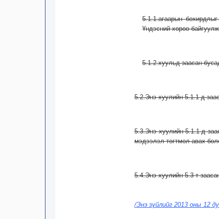
5.1.1.агаарын бохирдлы
Үндэсний хороо байгуул
5.1.2.хуульд заасан буса
5.2.Энэ хуулийн 5.1.1-д з
5.3.Энэ хуулийн 5.1.1-д з
мэдээлэл тогтмол авах бол
5.4.Энэ хуулийн 5.3-т заас
/Энэ зүйлийг 2013 оны 12 д