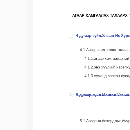
АГААР ХАМГААЛАХ ТАЛААРХ 
4 дүгээр зүйл.Улсын Их Хур
4.1.Агаар хамгаалах талаар
4.1.1.агаар хамгаалахта
4.1.2.энэ хуулийг хэрэг
4.1.3.хуульд заасан буса
5 дугаар зүйл.Монгол Улсын
5.1.Агаарын бохирдлыг буу