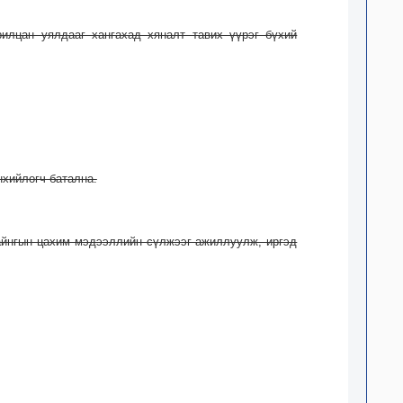
рилцан уялдааг хангахад хяналт тавих үүрэг бүхий
нхийлөгч батална.
байнгын цахим мэдээллийн сүлжээг ажиллуулж, иргэд