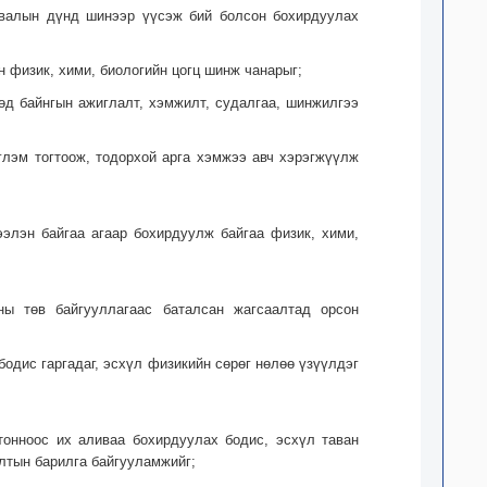
урвалын дүнд шинээр үүсэж бий болсон бохирдуулах
н физик, хими, биологийн цогц шинж чанарыг;
төд байнгын ажиглалт, хэмжилт, судалгаа, шинжилгээ
эглэм тогтоож, тодорхой арга хэмжээ авч хэрэгжүүлж
ээлэн байгаа агаар бохирдуулж байгаа физик, хими,
ны төв байгууллагаас баталсан жагсаалтад орсон
бодис гаргадаг, эсхүл физикийн сөрөг нөлөө үзүүлдэг
 тонноос их аливаа бохирдуулах бодис, эсхүл таван
лтын барилга байгууламжийг;