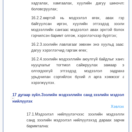
хадгалах, хамгаалах, хуулийн дагуу шинэчлэх,
боловсруулах;
16.2.2.өөртэй нь мэдээлэл өгөх, авах гэрээ
байгуулсан иргэн, хуулийн этгээдэд зээлийн
мэдээллийн сангаас мэдээлэл авах эрхтэй болохыг
гэрчилсэн баримт олгож, хэрэглэгчээр бүртгэх;
16.2.3.зээлийн лавлагааг зөвхөн энэ хуульд заасны
дагуу хэрэглэгчид гаргаж өгөх;
16.2.4.зээлийн мэдээллийн аюулгүй байдлыг хангах,
нууцлалыг тогтмол сайжруулах замаар эрх
олгогдоогүй этгээдэд мэдээлэл задрахаас
урьдчилан сэргийлэх бүхий л арга хэмжээг авч
хэрэгжүүлэх.
17 дугаар зүйл.Зээлийн мэдээллийн санд зээлийн мэдээлэл
нийлүүлэх
Хэвлэх
17.1.Мэдээлэл нийлүүлэгчээс зээлийн мэдээллийн
санд зээлийн мэдээлэл нийлүүлэхэд дараах зарчмыг
баримтална: