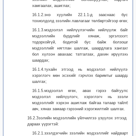
хамгаалах, ашиглах;
16.1.2.энэ хуулийн 22.1.1-д зааснаас бусад
тохиолдолд зээлийн лавлагааг төлбөртэйгээр өгөх;
16.1.3.мэдээлэл нийлүүлэгчийн нийлүүлж байгаа
мэдээллийн бүрдлийг хянаж, эргэлзээтэй,
тодорхойгүй, бодитой бус байж болзошгүй
мэдээллийг нягтлан шалгаж, шаардлага хангахгүй
бол хүлээн авахаас татгалзах, дахин ирүүлэхийг
шаардах;
16.1.4.тухайн этгээд нь мэдээлэл нийлүүлэгч,
хэрэглэгч мөн эсэхийг гэрчлэх баримтыг шаардах,
шалгах;
16.1.5.мэдээлэл өгөх, авах гэрээ байгуулсан
мэдээлэл нийлүүлэгч, хэрэглэгч нь зээлийн
мэдээллийг хэрхэн ашиглаж байгаа талаар тайлбар
авч, хянах замаар гэрээний хэрэгжилтийг шалгах.
16.2.Зээлийн мэдээллийн үйлчилгээ үзүүлэх этгээд нь
дараах үүрэгтэй:
16.2.1.зээлдэгчийн зээлийн мэдээллийг найдвартай