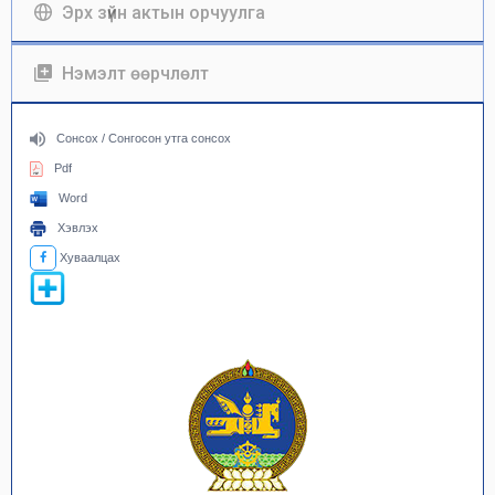
Эрх зүйн актын орчуулга
Нэмэлт өөрчлөлт
Сонсох / Сонгосон утга сонсох
Pdf
Word
Хэвлэх
Хуваалцах