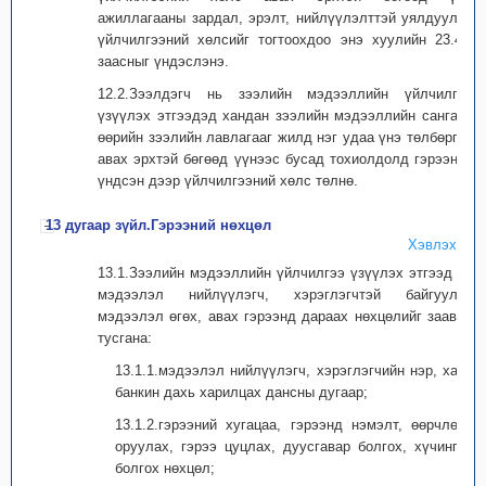
ажиллагааны зардал, эрэлт, нийлүүлэлттэй уялдуулан
үйлчилгээний хөлсийг тогтоохдоо энэ хуулийн 23.4-т
заасныг үндэслэнэ.
12.2.Зээлдэгч нь зээлийн мэдээллийн үйлчилгээ
үзүүлэх этгээдэд хандан зээлийн мэдээллийн сангаас
өөрийн зээлийн лавлагааг жилд нэг удаа үнэ төлбөргүй
авах эрхтэй бөгөөд үүнээс бусад тохиолдолд гэрээний
үндсэн дээр үйлчилгээний хөлс төлнө.
13 дугаар зүйл.Гэрээний нөхцөл
Хэвлэх
13.1.Зээлийн мэдээллийн үйлчилгээ үзүүлэх этгээд нь
мэдээлэл нийлүүлэгч, хэрэглэгчтэй байгуулах
мэдээлэл өгөх, авах гэрээнд дараах нөхцөлийг заавал
тусгана:
13.1.1.мэдээлэл нийлүүлэгч, хэрэглэгчийн нэр, хаяг,
банкин дахь харилцах дансны дугаар;
13.1.2.гэрээний хугацаа, гэрээнд нэмэлт, өөрчлөлт
оруулах, гэрээ цуцлах, дуусгавар болгох, хүчингүй
болгох нөхцөл;