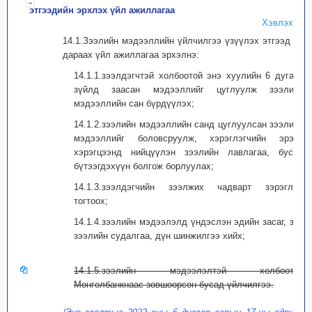
этгээдийн эрхлэх үйл ажиллагаа
Хэвлэх
14.1.Зээлийн мэдээллийн үйлчилгээ үзүүлэх этгээд нь
дараах үйл ажиллагаа эрхэлнэ:
14.1.1.зээлдэгчтэй холбоотой энэ хуулийн 6 дугаар
зүйлд заасан мэдээллийг цуглуулж зээлийн
мэдээллийн сан бүрдүүлэх;
14.1.2.зээлийн мэдээллийн санд цуглуулсан зээлийн
мэдээллийг боловсруулж, хэрэглэгчийн эрэлт
хэрэгцээнд нийцүүлэн зээлийн лавлагаа, бусад
бүтээгдэхүүн болгож борлуулах;
14.1.3.зээлдэгчийн зээлжих чадварт зэрэглэл
тогтоох;
14.1.4.зээлийн мэдээлэлд үндэслэн эдийн засаг, зах
зээлийн судалгаа, дүн шинжилгээ хийх;
14.1.5.зээлийн мэдээлэлтэй холбоотой
Монголбанкнаас зөвшөөрсөн бусад үйлчилгээ.