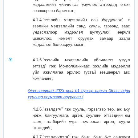
мэдээллийн үйлчилгээ үзүүлэх этгээдэд өгөхийг
зөвшөөрсөн баримтыг;
4.1.4."зээлийн мэдээллийн сан бүрдүүлэх" гэж
зээлийн мэдээллийн санд хууль, гэрээнд заасан
үндэслэлээр мэдээлэл цуглуулах, өөрчлөх,
шинэчлэх, нэмэлт оруулах замаар зээлийн
мэдээлэл боловсруулахыг;
4.1.5.“зээлийн мэдээллийн үйлчилгээ үзүүлэх
этгээд” гэж Монголбанкнаас зээлийн мэдээллийн
үйл ажиллагаа эрхлэх тусгай зөвшөөрөл авсан
компанийг;
/Энэ заалтад 2023 оны 01 дүгээр сарын 06-ны өдрийн
хуулиар өөрчлөлт оруулсан./
4.1.6."зээлдэгч" гэж хууль, гэрээгээр төр, аж ахуйн
нэгж, байгууллага, иргэн, хуулийн этгээдийн өмнө
зээл, төлбөрийн үүрэг хүлээсэн иргэн, хуулийн
этгээдийг;
4.1.7."зээлдүүлэгч" гэж банк, банк бус санхүүгийн