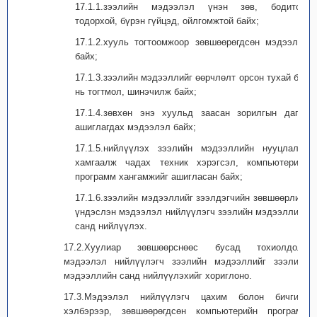
17.1.1.зээлийн мэдээлэл үнэн зөв, бодитой,
тодорхой, бүрэн гүйцэд, ойлгомжтой байх;
17.1.2.хууль тогтоомжоор зөвшөөрөгдсөн мэдээлэл
байх;
17.1.3.зээлийн мэдээллийг өөрчлөлт орсон тухай бүр
нь тогтмол, шинэчилж байх;
17.1.4.зөвхөн энэ хуульд заасан зорилгын дагуу
ашиглагдах мэдээлэл байх;
17.1.5.нийлүүлэх зээлийн мэдээллийн нууцлалыг
хамгаалж чадах техник хэрэгсэл, компьютерийн
программ хангамжийг ашигласан байх;
17.1.6.зээлийн мэдээллийг зээлдэгчийн зөвшөөрлийг
үндэслэн мэдээлэл нийлүүлэгч зээлийн мэдээллийн
санд нийлүүлэх.
17.2.Хуулиар зөвшөөрснөөс бусад тохиолдолд
мэдээлэл нийлүүлэгч зээлийн мэдээллийг зээлийн
мэдээллийн санд нийлүүлэхийг хориглоно.
17.3.Мэдээлэл нийлүүлэгч цахим болон бичгийн
хэлбэрээр, зөвшөөрөгдсөн компьютерийн программ