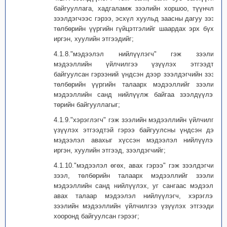
байгууллага, хадгаламж зээлийн хоршоо, түүнчлэн
зээлдэгчээс гэрээ, эсхүл хуульд заасны дагуу зээл,
төлбөрийн үүргийн гүйцэтгэлийг шаардах эрх бүхий
иргэн, хуулийн этгээдийг;
4.1.8."мэдээлэл нийлүүлэгч" гэж зээлийн
мэдээллийн үйлчилгээ үзүүлэх этгээдтэй
байгуулсан гэрээний үндсэн дээр зээлдэгчийн зээл,
төлбөрийн үүргийн талаарх мэдээллийг зээлийн
мэдээллийн санд нийлүүлж байгаа зээлдүүлэгч,
төрийн байгууллагыг;
4.1.9."хэрэглэгч" гэж зээлийн мэдээллийн үйлчилгээ
үзүүлэх этгээдтэй гэрээ байгуулсны үндсэн дээр
мэдээлэл авахыг хүссэн мэдээлэл нийлүүлэгч,
иргэн, хуулийн этгээд, зээлдэгчийг;
4.1.10."мэдээлэл өгөх, авах гэрээ" гэж зээлдэгчийн
зээл, төлбөрийн талаарх мэдээллийг зээлийн
мэдээллийн санд нийлүүлэх, уг сангаас мэдээлэл
авах талаар мэдээлэл нийлүүлэгч, хэрэглэгч,
зээлийн мэдээллийн үйлчилгээ үзүүлэх этгээдийн
хооронд байгуулсан гэрээг;