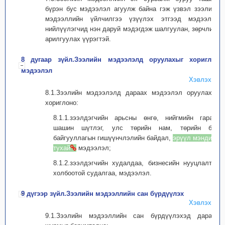
бүрэн бус мэдээлэл агуулж байна гэж үзвэл зээлийн
мэдээллийн үйлчилгээ үзүүлэх этгээд мэдээлэл
нийлүүлэгчид нэн даруй мэдэгдэж шалгуулан, зөрчлийг
арилгуулах үүрэгтэй.
8 дугаар зүйл.Зээлийн мэдээлэлд оруулахыг хориглох
мэдээлэл
Хэвлэх
8.1.Зээлийн мэдээлэлд дараах мэдээлэл оруулахыг
хориглоно:
8.1.1.зээлдэгчийн арьсны өнгө, нийгмийн гарал,
шашин шүтлэг, улс төрийн нам, төрийн бус
байгууллагын гишүүнчлэлийн байдал,
эрүүл мэндийн
тухай
мэдээлэл;
8.1.2.зээлдэгчийн худалдаа, бизнесийн нууцлалтай
холбоотой судалгаа, мэдээлэл.
9 дүгээр зүйл.Зээлийн мэдээллийн сан бүрдүүлэх
Хэвлэх
9.1.Зээлийн мэдээллийн сан бүрдүүлэхэд дараах