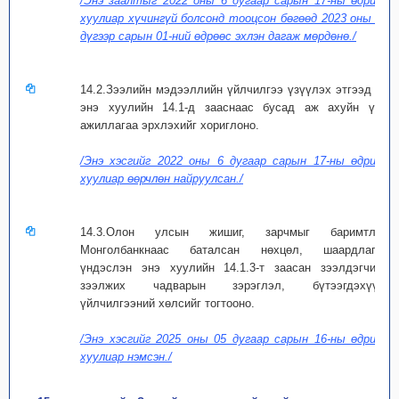
/Энэ заалтыг 2022 оны 6 дугаар сарын 17-ны өдрийн
хуулиар хүчингүй болсонд тооцсон бөгөөд 2023 оны 01
дүгээр сарын 01-ний өдрөөс эхлэн дагаж мөрдөнө./
14.2.Зээлийн мэдээллийн үйлчилгээ үзүүлэх этгээд нь
энэ хуулийн 14.1-д зааснаас бусад аж ахуйн үйл
ажиллагаа эрхлэхийг хориглоно.
/Энэ хэсгийг 2022 оны 6 дугаар сарын 17-ны өдрийн
хуулиар өөрчлөн найруулсан./
14.3.Олон улсын жишиг, зарчмыг баримтлан
Монголбанкнаас баталсан нөхцөл, шаардлагыг
үндэслэн энэ хуулийн 14.1.3-т заасан зээлдэгчийн
зээлжих чадварын зэрэглэл, бүтээгдэхүүн,
үйлчилгээний хөлсийг тогтооно.
/Энэ хэсгийг 2025 оны 05 дугаар сарын 16-ны өдрийн
хуулиар нэмсэн./