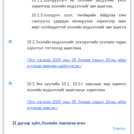
10.1.2.зээлдүүлэгч нь зээлийн эрсдэлийг үнэлэх
зорилгоор зээлийн мэдээллийг авч ашиглах;
10.1.3.зээлдэгч зээл, төлбөрийн байдлаа хянах,
санхүүгээ удирдан зохицуулах зорилгоор зөвхөн
өөрт холбогдолтой зээлийн мэдээллийг авч ашиглах.
10.2.Зээлийн мэдээллийг зээлдэгчийн зээлжих чадварт
зэрэглэл тогтооход ашиглана.
/Энэ хэсгийг 2025 оны 05 дугаар сарын 16-ны өдрийн
хуулиар өөрчлөн найруулсан./
10.3.Энэ хуулийн 10.1, 10.2-т зааснаас өөр зорилгоор
зээлийн мэдээллийг ашиглахыг хориглоно.
/Энэ хэсгийг 2025 оны 05 дугаар сарын 16-ны өдрийн
хуулиар нэмсэн./
11 дүгээр зүйл.Зээлийн лавлагаа өгөх
Хэвлэх