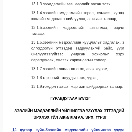
13.1.3.зээлдэгчийн зөвшөөрлийг авсан эсэх;
13.1.4.зээлийн мэдээллийн төрөл, хэмжээ, хугацаа,
зээлийн мэдээлэл нийлүүлэх, ашиглах талаар;
13.1.5.зээлийн мэдээллийг шинэчлэх, өөрчлөх
талаар;
13.1.6.зээлийн мэдээллийн нууцлалыг хадгалах, эрх
олгогдоогүй этгээдэд задруулахгүй байх, үүргээ
биелүүлээгүйгээс учирсан хохирлыг хэрхэн
барагдуулах, хүлээх хариуцлагын талаар;
13.1.7.зээлийн лавлагаа өгөх, авах журам;
13.1.8.гэрээний талуудын эрх, үүрэг;
13.1.9.гомдол гаргах, маргаан шийдвэрлэх талаар.
ГУРАВДУГААР БҮЛЭГ
ЗЭЭЛИЙН МЭДЭЭЛЛИЙН ҮЙЛЧИЛГЭЭ ҮЗҮҮЛЭХ ЭТГЭЭДИЙН
ЭРХЛЭХ ҮЙЛ АЖИЛЛАГАА, ЭРХ, ҮҮРЭГ
14 дүгээр зүйл.Зээлийн мэдээллийн үйлчилгээ үзүүлэх