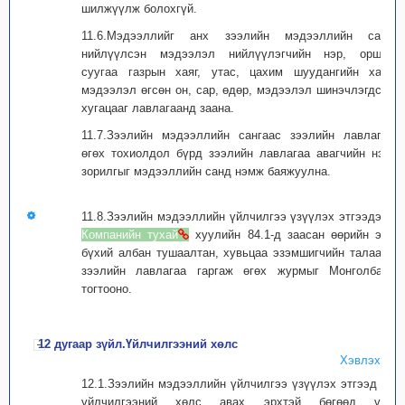
шилжүүлж болохгүй.
11.6.Мэдээллийг анх зээлийн мэдээллийн санд
нийлүүлсэн мэдээлэл нийлүүлэгчийн нэр, оршин
суугаа газрын хаяг, утас, цахим шуудангийн хаяг,
мэдээлэл өгсөн он, сар, өдөр, мэдээлэл шинэчлэгдсэн
хугацааг лавлагаанд заана.
11.7.Зээлийн мэдээллийн сангаас зээлийн лавлагаа
өгөх тохиолдол бүрд зээлийн лавлагаа авагчийн нэр,
зорилгыг мэдээллийн санд нэмж баяжуулна.
11.8.Зээлийн мэдээллийн үйлчилгээ үзүүлэх этгээдээс
Компанийн тухай
хуулийн 84.1-д заасан өөрийн эрх
бүхий албан тушаалтан, хувьцаа эзэмшигчийн талаарх
зээлийн лавлагаа гаргаж өгөх журмыг Монголбанк
тогтооно.
12 дугаар зүйл.Үйлчилгээний хөлс
Хэвлэх
12.1.Зээлийн мэдээллийн үйлчилгээ үзүүлэх этгээд нь
үйлчилгээний хөлс авах эрхтэй бөгөөд үйл