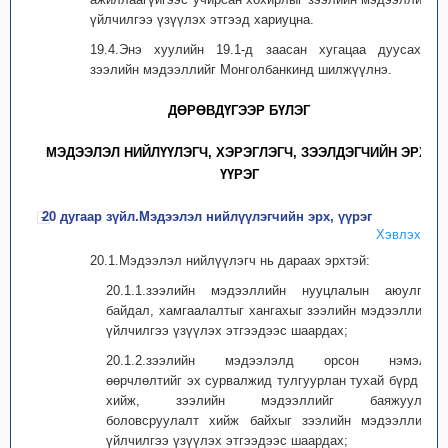
үйлчилгээ үзүүлэх этгээд хариуцна.
19.4.Энэ хуулийн 19.1-д заасан хугацаа дуусахад
зээлийн мэдээллийг Монголбанкинд шилжүүлнэ.
ДӨРӨВДҮГЭЭР БҮЛЭГ
МЭДЭЭЛЭЛ НИЙЛҮҮЛЭГЧ, ХЭРЭГЛЭГЧ, ЗЭЭЛДЭГЧИЙН ЭРХ,
ҮҮРЭГ
20 дугаар зүйл.Мэдээлэл нийлүүлэгчийн эрх, үүрэг
Хэвлэх
20.1.Мэдээлэл нийлүүлэгч нь дараах эрхтэй:
20.1.1.зээлийн мэдээллийн нууцлалын аюулгүй
байдал, хамгаалалтыг хангахыг зээлийн мэдээллийн
үйлчилгээ үзүүлэх этгээдээс шаардах;
20.1.2.зээлийн мэдээлэлд орсон нэмэлт,
өөрчлөлтийг эх сурвалжид тулгуурлан тухай бүрд нь
хийж, зээлийн мэдээллийг баяжуулан
боловсруулалт хийж байхыг зээлийн мэдээллийн
үйлчилгээ үзүүлэх этгээдээс шаардах;