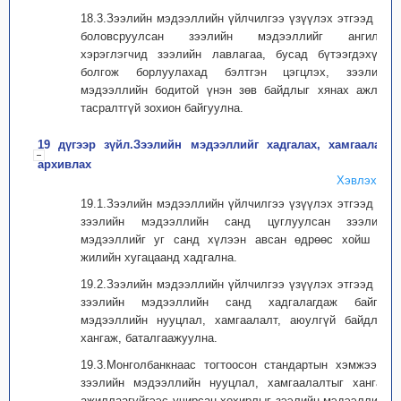
18.3.Зээлийн мэдээллийн үйлчилгээ үзүүлэх этгээд нь
боловсруулсан зээлийн мэдээллийг ангилж,
хэрэглэгчид зээлийн лавлагаа, бусад бүтээгдэхүүн
болгож борлуулахад бэлтгэн цэгцлэх, зээлийн
мэдээллийн бодитой үнэн зөв байдлыг хянах ажлыг
тасралтгүй зохион байгуулна.
19 дүгээр зүйл.Зээлийн мэдээллийг хадгалах, хамгаалах,
архивлах
Хэвлэх
19.1.Зээлийн мэдээллийн үйлчилгээ үзүүлэх этгээд нь
зээлийн мэдээллийн санд цуглуулсан зээлийн
мэдээллийг уг санд хүлээн авсан өдрөөс хойш 10
жилийн хугацаанд хадгална.
19.2.Зээлийн мэдээллийн үйлчилгээ үзүүлэх этгээд нь
зээлийн мэдээллийн санд хадгалагдаж байгаа
мэдээллийн нууцлал, хамгаалалт, аюулгүй байдлыг
хангаж, баталгаажуулна.
19.3.Монголбанкнаас тогтоосон стандартын хэмжээнд
зээлийн мэдээллийн нууцлал, хамгаалалтыг хангаж
ажиллаагүйгээс учирсан хохирлыг зээлийн мэдээллийн