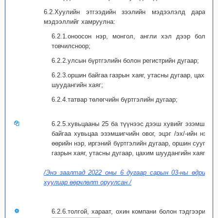
6.2.Хуулийн этгээдийн зээлийн мэдээлэлд дараах
мэдээллийг хамруулна:
6.2.1.оноосон нэр, монгол, англи хэл дээр болон
товчилсноор;
6.2.2.улсын бүртгэлийн болон регистрийн дугаар;
6.2.3.оршин байгаа газрын хаяг, утасны дугаар, цахим
шуудангийн хаяг;
6.2.4.татвар төлөгчийн бүртгэлийн дугаар;
6.2.5.хувьцааны 25 ба түүнээс дээш хувийг эзэмшиж
байгаа хувьцаа эзэмшигчийн овог, эцэг /эх/-ийн нэр,
өөрийн нэр, иргэний бүртгэлийн дугаар, оршин суугаа
газрын хаяг, утасны дугаар, цахим шуудангийн хаяг;
/Энэ заалтад 2022 оны 6 дугаар сарын 03-ны өдрийн
хуулиар өөрчлөлт оруулсан./
6.2.6.толгой, хараат, охин компани болон тэдгээрийн