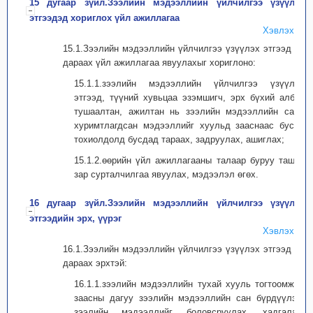
15 дугаар зүйл.Зээлийн мэдээллийн үйлчилгээ үзүүлэх
этгээдэд хориглох үйл ажиллагаа
Хэвлэх
15.1.Зээлийн мэдээллийн үйлчилгээ үзүүлэх этгээд нь
дараах үйл ажиллагаа явуулахыг хориглоно:
15.1.1.зээлийн мэдээллийн үйлчилгээ үзүүлэх
этгээд, түүний хувьцаа эзэмшигч, эрх бүхий албан
тушаалтан, ажилтан нь зээлийн мэдээллийн санд
хуримтлагдсан мэдээллийг хуульд зааснаас бусад
тохиолдолд бусдад тараах, задруулах, ашиглах;
15.1.2.өөрийн үйл ажиллагааны талаар буруу ташаа
зар сурталчилгаа явуулах, мэдээлэл өгөх.
16 дугаар зүйл.Зээлийн мэдээллийн үйлчилгээ үзүүлэх
этгээдийн эрх, үүрэг
Хэвлэх
16.1.Зээлийн мэдээллийн үйлчилгээ үзүүлэх этгээд нь
дараах эрхтэй:
16.1.1.зээлийн мэдээллийн тухай хууль тогтоомжид
заасны дагуу зээлийн мэдээллийн сан бүрдүүлэх,
зээлийн мэдээллийг боловсруулах, хадгалах,