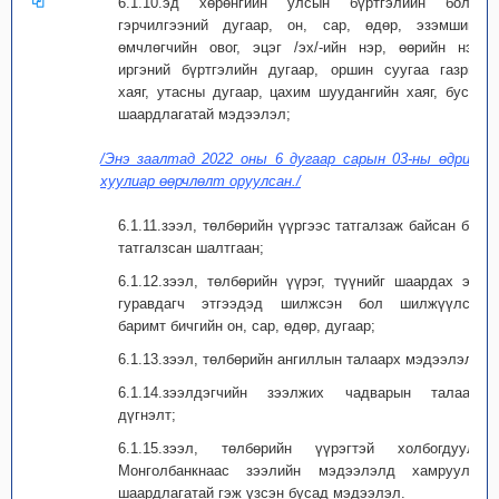
6.1.10.эд хөрөнгийн улсын бүртгэлийн болон
гэрчилгээний дугаар, он, сар, өдөр, эзэмшигч,
өмчлөгчийн овог, эцэг /эх/-ийн нэр, өөрийн нэр,
иргэний бүртгэлийн дугаар, оршин суугаа газрын
хаяг, утасны дугаар, цахим шуудангийн хаяг, бусад
шаардлагатай мэдээлэл;
/Энэ заалтад 2022 оны 6 дугаар сарын 03-ны өдрийн
хуулиар өөрчлөлт оруулсан./
6.1.11.зээл, төлбөрийн үүргээс татгалзаж байсан бол
татгалзсан шалтгаан;
6.1.12.зээл, төлбөрийн үүрэг, түүнийг шаардах эрх
гуравдагч этгээдэд шилжсэн бол шилжүүлсэн
баримт бичгийн он, сар, өдөр, дугаар;
6.1.13.зээл, төлбөрийн ангиллын талаарх мэдээлэл;
6.1.14.зээлдэгчийн зээлжих чадварын талаарх
дүгнэлт;
6.1.15.зээл, төлбөрийн үүрэгтэй холбогдуулж
Монголбанкнаас зээлийн мэдээлэлд хамруулах
шаардлагатай гэж үзсэн бусад мэдээлэл.