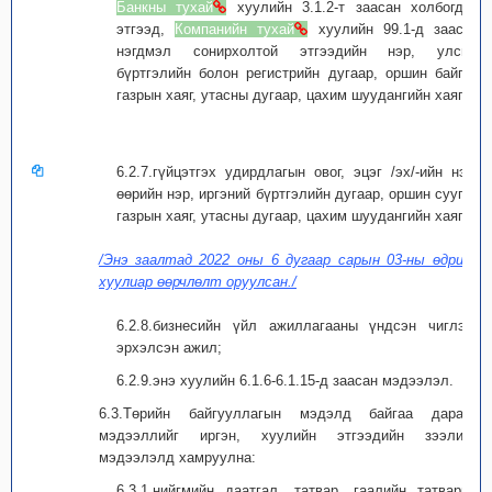
Банкны тухай
хуулийн 3.1.2-т заасан холбогдох
этгээд,
Компанийн тухай
хуулийн 99.1-д заасан
нэгдмэл сонирхолтой этгээдийн нэр, улсын
бүртгэлийн болон регистрийн дугаар, оршин байгаа
газрын хаяг, утасны дугаар, цахим шуудангийн хаяг;
6.2.7.гүйцэтгэх удирдлагын овог, эцэг /эх/-ийн нэр,
өөрийн нэр, иргэний бүртгэлийн дугаар, оршин суугаа
газрын хаяг, утасны дугаар, цахим шуудангийн хаяг;
/Энэ заалтад 2022 оны 6 дугаар сарын 03-ны өдрийн
хуулиар өөрчлөлт оруулсан./
6.2.8.бизнесийн үйл ажиллагааны үндсэн чиглэл,
эрхэлсэн ажил;
6.2.9.энэ хуулийн 6.1.6-6.1.15-д заасан мэдээлэл.
6.3.Төрийн байгууллагын мэдэлд байгаа дараах
мэдээллийг иргэн, хуулийн этгээдийн зээлийн
мэдээлэлд хамруулна:
6.3.1.нийгмийн даатгал, татвар, гаалийн татварын