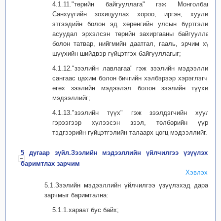
4.1.11."төрийн байгууллага" гэж Монголбанк,
Санхүүгийн зохицуулах хороо, иргэн, хуулийн
этгээдийн болон эд хөрөнгийн улсын бүртгэлийн
асуудал эрхэлсэн төрийн захиргааны байгууллага
болон татвар, нийгмийн даатгал, гааль, эрчим хүч,
шүүхийн шийдвэр гүйцэтгэх байгууллагыг;
4.1.12."зээлийн лавлагаа" гэж зээлийн мэдээллийн
сангаас цахим болон бичгийн хэлбэрээр хэрэглэгчид
өгөх зээлийн мэдээлэл болон зээлийн түүхийн
мэдээллийг;
4.1.13."зээлийн түүх" гэж зээлдэгчийн хууль,
гэрээгээр хүлээсэн зээл, төлбөрийн үүрэг,
тэдгээрийн гүйцэтгэлийн талаарх цогц мэдээллийг.
5 дугаар зүйл.Зээлийн мэдээллийн үйлчилгээ үзүүлэхэд
баримтлах зарчим
Хэвлэх
5.1.Зээлийн мэдээллийн үйлчилгээ үзүүлэхэд дараах
зарчмыг баримтална:
5.1.1.хараат бус байх;