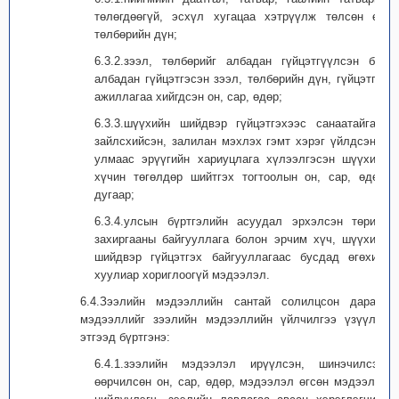
төлөгдөөгүй, эсхүл хугацаа хэтрүүлж төлсөн өр,
төлбөрийн дүн;
6.3.2.зээл, төлбөрийг албадан гүйцэтгүүлсэн бол
албадан гүйцэтгэсэн зээл, төлбөрийн дүн, гүйцэтгэх
ажиллагаа хийгдсэн он, сар, өдөр;
6.3.3.шүүхийн шийдвэр гүйцэтгэхээс санаатайгаар
зайлсхийсэн, залилан мэхлэх гэмт хэрэг үйлдсэний
улмаас эрүүгийн хариуцлага хүлээлгэсэн шүүхийн
хүчин төгөлдөр шийтгэх тогтоолын он, сар, өдөр,
дугаар;
6.3.4.улсын бүртгэлийн асуудал эрхэлсэн төрийн
захиргааны байгууллага болон эрчим хүч, шүүхийн
шийдвэр гүйцэтгэх байгууллагаас бусдад өгөхийг
хуулиар хориглоогүй мэдээлэл.
6.4.Зээлийн мэдээллийн сантай солилцсон дараах
мэдээллийг зээлийн мэдээллийн үйлчилгээ үзүүлэх
этгээд бүртгэнэ:
6.4.1.зээлийн мэдээлэл ирүүлсэн, шинэчилсэн,
өөрчилсөн он, сар, өдөр, мэдээлэл өгсөн мэдээлэл