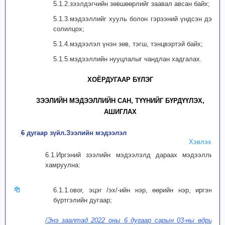
5.1.2.зээлдэгчийн зөвшөөрлийг заавал авсан байх;
5.1.3.мэдээллийг хууль болон гэрээний үндсэн дээр
солилцох;
5.1.4.мэдээлэл үнэн зөв, тэгш, тэнцвэртэй байх;
5.1.5.мэдээллийн нууцлалыг чандлан хадгалах.
ХОЁРДУГААР БҮЛЭГ
ЗЭЭЛИЙН МЭДЭЭЛЛИЙН САН, ТҮҮНИЙГ БҮРДҮҮЛЭХ,
АШИГЛАХ
6 дугаар зүйл.Зээлийн мэдээлэл
Хэвлэх
6.1.Иргэний зээлийн мэдээлэлд дараах мэдээллийг
хамруулна:
6.1.1.овог, эцэг /эх/-ийн нэр, өөрийн нэр, иргэний
бүртгэлийн дугаар;
/Энэ заалтад 2022 оны 6 дугаар сарын 03-ны өдрийн