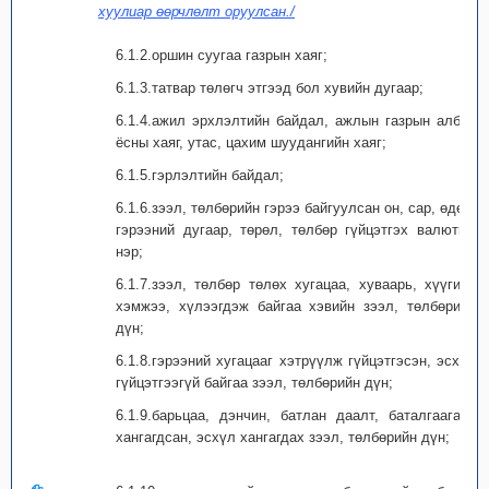
хуулиар өөрчлөлт оруулсан./
6.1.2.оршин суугаа газрын хаяг;
6.1.3.татвар төлөгч этгээд бол хувийн дугаар;
6.1.4.ажил эрхлэлтийн байдал, ажлын газрын албан
ёсны хаяг, утас, цахим шуудангийн хаяг;
6.1.5.гэрлэлтийн байдал;
6.1.6.зээл, төлбөрийн гэрээ байгуулсан он, сар, өдөр,
гэрээний дугаар, төрөл, төлбөр гүйцэтгэх валютын
нэр;
6.1.7.зээл, төлбөр төлөх хугацаа, хуваарь, хүүгийн
хэмжээ, хүлээгдэж байгаа хэвийн зээл, төлбөрийн
дүн;
6.1.8.гэрээний хугацааг хэтрүүлж гүйцэтгэсэн, эсхүл
гүйцэтгээгүй байгаа зээл, төлбөрийн дүн;
6.1.9.барьцаа, дэнчин, батлан даалт, баталгаагаар
хангагдсан, эсхүл хангагдах зээл, төлбөрийн дүн;