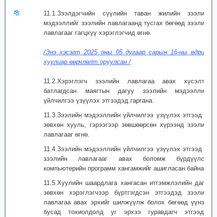
11.1.Зээлдэгчийн сүүлийн таван жилийн зээлийн
мэдээллийг зээлийн лавлагаанд тусгах бөгөөд зээлийн
лавлагааг гагцхүү хэрэглэгчид өгнө.
/Энэ хэсэгт 2025 оны 05 дугаар сарын 16-ны өдрийн
хуулиар өөрчлөлт оруулсан /
11.2.Хэрэглэгч зээлийн лавлагаа авах хүсэлтээ
батлагдсан маягтын дагуу зээлийн мэдээллийн
үйлчилгээ үзүүлэх этгээдэд гаргана.
11.3.Зээлийн мэдээллийн үйлчилгээ үзүүлэх этгээд нь
зөвхөн хууль, гэрээгээр зөвшөөрсөн хүрээнд зээлийн
лавлагааг өгнө.
11.4.Зээлийн мэдээллийн үйлчилгээ үзүүлэх этгээд нь
зээлийн лавлагааг авах боломж бүрдүүлсэн
компьютерийн программ хангамжийг ашигласан байна.
11.5.Хуулийн шаардлага хангасан итгэмжлэлийн дагуу
зөвхөн хэрэглэгчээр бүртгэгдсэн этгээдэд зээлийн
лавлагаа авах эрхийг шилжүүлж болох бөгөөд үүнээс
бусад тохиолдолд уг эрхээ гуравдагч этгээдэд