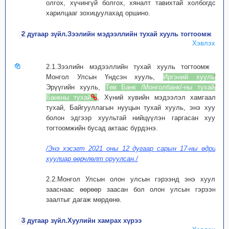
олгох, хүчингүй болгох, хяналт тавихтай холбогдсон
харилцааг зохицуулахад оршино.
2 дугаар зүйл.Зээлийн мэдээллийн тухай хууль тогтоомж
Хэвлэх
2.1.Зээлийн мэдээллийн тухай хууль тогтоомж нь
Монгол Улсын Үндсэн хууль,
Иргэний хууль
,
Эрүүгийн хууль,
Төв Банк /Монголбанк/-ны тухай
,
Банкны тухай
, Хүний хувийн мэдээлэл хамгаалах
тухай, Байгууллагын нууцын тухай хууль, энэ хууль
болон эдгээр хуультай нийцүүлэн гаргасан хууль
тогтоомжийн бусад актаас бүрдэнэ.
/Энэ хэсэгт 2021 оны 12 дугаар сарын 17-ны өдрийн
хуулиар өөрчлөлт оруулсан./
2.2.Монгол Улсын олон улсын гэрээнд энэ хуульд
зааснаас өөрөөр заасан бол олон улсын гэрээний
заалтыг дагаж мөрдөнө.
3 дугаар зүйл.Хуулийн хамрах хүрээ