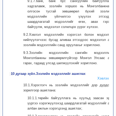
9.1.7.банк, банк бус санхүүгийн байгууллага,
хадгаламж, зээлийн хоршоо нь Монголбанкнаас
олгосон тусгай зөвшөөрөл бүхий зээлийн
мэдээллийн үйлчилгээ үзүүлэх этгээдэд
шаардлагатай мэдээллийг өгөх, авах гэрээг
байгуулж, мэдээлэл солилцох үүрэг хүлээх.
9.2.Хэвлэл мэдээллийн хэрэгсэл болон мэдээлэл
нийлүүлэгчээс бусад аливаа этгээдээс мэдээлэл авч
зээлийн мэдээллийн санд оруулахыг хориглоно.
9.3.Зээлийн мэдээллийн сангийн мэдээллийг
Монголбанкны зөвшөөрөлгүйгээр Монгол Улсаас авч
гарах, гадаад улсад шилжүүлэхийг хориглоно.
10 дугаар зүйл.Зээлийн мэдээллийг ашиглах
Хэвлэх
10.1.Хэрэглэгч нь зээлийн мэдээллийг дор дурдсан
зорилгоор ашиглана:
10.1.1.төрийн байгууллага нь хуульд заасан эрх,
үүргээ хэрэгжүүлэхэд шаардлагатай мэдээллийг авч
албан ажлын хэрэгцээнд ашиглах;