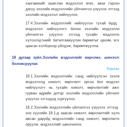
хангамжийг ашиглан мэдээлэл өгөх, авах гэрээний
дагуу зээлийн мэдээллийн үйлчилгээ үзүүлэх этгээдэд
зээлийн мэдээлэл нийлүүлнэ.
17.4.Зээлийн мэдээллийг нийлүүлэх тухай бүрд нь
мэдээлэл нийлүүлэгч болон зээлийн мэдээллийн
үйлчилгээ үзүүлэх этгээд тухайн мэдээллийг
хүлээлцсэнийг баталгаажуулах баримтыг цахим, эсхүл
цаасан хэлбэрээр үйлдэж, баримтжуулна.
18 дугаар зүйл.Зээлийн мэдээллийг өөрчлөх, шинэчлэх,
боловсруулах
Хэвлэх
18.1.Зээлийн мэдээллийн санд нийлүүлсэн зээлийн
мэдээлэлд нэмэлт, өөрчлөлт орсон бол мэдээлэл
нийлүүлэгч нь тухайн нэмэлт, өөрчлөлтийг ажлын
гурван өдрийн дотор зээлийн мэдээллийн үйлчилгээ
үзүүлэх этгээдэд хүргүүлнэ.
18.2.Зээлийн мэдээллийн үйлчилгээ үзүүлэх этгээд нь
энэ хуулийн 18.1-д заасан нэмэлт, өөрчлөлтийг хүлээн
авсан даруйд мэдээллийн санд нэмэлт, өөрчлөлтийг
оруулж, мэдээллийг шинэчилнэ.