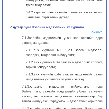
нийлүүлэгч, зээлийн лавлагаа авсан хэрэглэгчийн
тухай мэдээлэл;
6.4.2.хэрэглэгчийн зээлийн лавлагаа авсан зорилго,
шалтгаан, бүртгэлийн дугаар.
7 дугаар зүйл.Зээлийн мэдээллийн эх сурвалж
Хэвлэх
7.1.Зээлийн мэдээллийн үнэн зөв эсэхийг дараах
этгээд магадлана:
7.1.1.энэ хуулийн 6.1, 6.2-т заасан мэдээллийг
зээлдэгч, мэдээлэл нийлүүлэгч;
7.1.2.энэ хуулийн 6.3-т заасан мэдээллийг холбогдох
төрийн байгууллага;
7.1.3.энэ хуулийн 6.4-т заасан мэдээллийг зээлийн
мэдээллийн үйлчилгээ үзүүлэх этгээд.
7.2.Зээлдэгч, мэдээлэл нийлүүлэгч, төрийн
байгууллага, зээлийн мэдээллийн үйлчилгээ үзүүлэх
этгээд нь зээлийн мэдээллийг санаатайгаар буруу
ташаа нийлүүлэх, бүрдүүлэх, мэдээлэхийг хориглоно.
7.3.Зээлийн мэдээллийн эх сурвалж буруу ташаа,