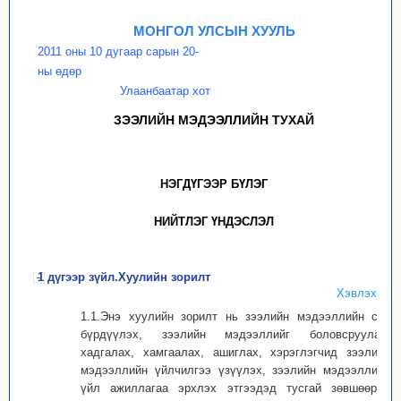
МОНГОЛ УЛСЫН ХУУЛЬ
2011 оны 10 дугаар сарын 20-
ны өдөр
Улаанбаатар хот
ЗЭЭЛИЙН МЭДЭЭЛЛИЙН ТУХАЙ
НЭГДҮГЭЭР БҮЛЭГ
НИЙТЛЭГ ҮНДЭСЛЭЛ
1 дүгээр зүйл.Хуулийн зорилт
Хэвлэх
1.1.Энэ хуулийн зорилт нь зээлийн мэдээллийн сан
бүрдүүлэх, зээлийн мэдээллийг боловсруулах,
хадгалах, хамгаалах, ашиглах, хэрэглэгчид зээлийн
мэдээллийн үйлчилгээ үзүүлэх, зээлийн мэдээллийн
үйл ажиллагаа эрхлэх этгээдэд тусгай зөвшөөрөл