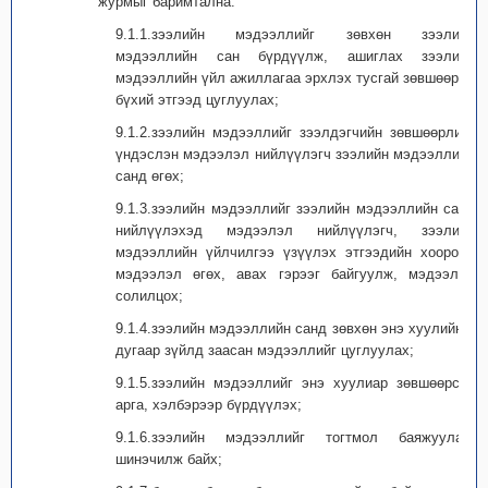
журмыг баримтална:
9.1.1.зээлийн мэдээллийг зөвхөн зээлийн
мэдээллийн сан бүрдүүлж, ашиглах зээлийн
мэдээллийн үйл ажиллагаа эрхлэх тусгай зөвшөөрөл
бүхий этгээд цуглуулах;
9.1.2.зээлийн мэдээллийг зээлдэгчийн зөвшөөрлийг
үндэслэн мэдээлэл нийлүүлэгч зээлийн мэдээллийн
санд өгөх;
9.1.3.зээлийн мэдээллийг зээлийн мэдээллийн санд
нийлүүлэхэд мэдээлэл нийлүүлэгч, зээлийн
мэдээллийн үйлчилгээ үзүүлэх этгээдийн хооронд
мэдээлэл өгөх, авах гэрээг байгуулж, мэдээлэл
солилцох;
9.1.4.зээлийн мэдээллийн санд зөвхөн энэ хуулийн 6
дугаар зүйлд заасан мэдээллийг цуглуулах;
9.1.5.зээлийн мэдээллийг энэ хуулиар зөвшөөрсөн
арга, хэлбэрээр бүрдүүлэх;
9.1.6.зээлийн мэдээллийг тогтмол баяжуулан,
шинэчилж байх;