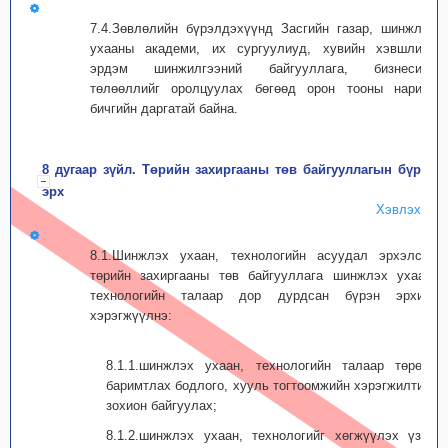
7.4.Зөвлөлийн бүрэлдэхүүнд Засгийн газар, шинжлэх
ухааны академи, их сургуулиуд, хувийн хэвшлийн
эрдэм шинжилгээний байгууллага, бизнесийн
төлөөллийг оролцуулах бөгөөд орон тооны нарийн
бичгийн даргатай байна.
8 дугаар зүйл. Төрийн захиргааны төв байгууллагын бүрэн
эрх
Хэвлэх
8.1.Шинжлэх ухаан, технологийн асуудал эрхэлсэн
төрийн захиргааны төв байгууллага шинжлэх ухаан,
технологийн талаар дор дурдсан бүрэн эрхийг
хэрэгжүүлнэ:
8.1.1.шинжлэх ухаан, технологийн талаар төрөөс
баримтлах бодлого, хууль тогтоомжийн хэрэгжилтийг
зохион байгуулах;
8.1.2.шинжлэх ухаан, технологийг хөгжүүлэх үзэл