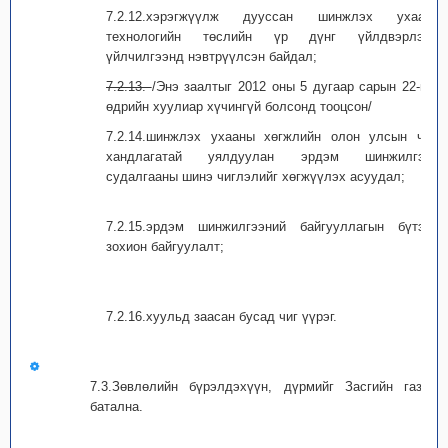
7.2.12.хэрэгжүүлж дууссан шинжлэх ухаан,
технологийн төслийн үр дүнг үйлдвэрлэл,
үйлчилгээнд нэвтрүүлсэн байдал;
7.2.13.
/Энэ заалтыг 2012 оны 5 дугаар сарын 22-ны
өдрийн хуулиар хүчингүй болсонд тооцсон/
7.2.14.шинжлэх ухааны хөгжлийн олон улсын чиг
хандлагатай уялдуулан эрдэм шинжилгээ,
судалгааны шинэ чиглэлийг хөгжүүлэх асуудал;
7.2.15.эрдэм шинжилгээний байгууллагын бүтэц,
зохион байгуулалт;
7.2.16.хуульд заасан бусад чиг үүрэг.
7.3.Зөвлөлийн бүрэлдэхүүн, дүрмийг Засгийн газар
батална.