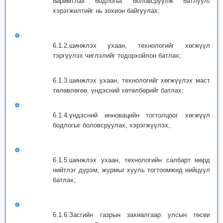
баримтлах бодлогыг боловсруулж батлуулах,
хэрэгжилтийг нь зохион байгуулах;
6.1.2.шинжлэх ухаан, технологийг хөгжүүлэх
тэргүүлэх чиглэлийг тодорхойлон батлах;
6.1.3.шинжлэх ухаан, технологийг хөгжүүлэх мастер
төлөвлөгөө, үндэсний хөтөлбөрийг батлах;
6.1.4.үндэсний инновацийн тогтол­цоог хөгжүүлэх
бодлогыг боловсруулах, хэрэгжүүлэх;
6.1.5.шинжлэх ухаан, технологийн салбарт мөрдөх
нийтлэг дүрэм, журмыг хууль тогтоомжид нийцүүлэн
батлах;
6.1.6.Засгийн газрын захиалгаар улсын төсвийн