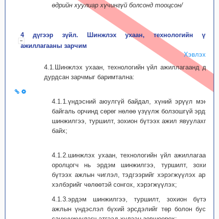
өдрийн хуулиар хүчингүй болсонд тооцсон/
4 дүгээр зүйл. Шинжлэх ухаан, технологийн үйл
ажиллагааны зарчим
Хэвлэх
4.1.Шинжлэх ухаан, технологийн үйл ажиллагаанд дор
дурдсан зарчмыг баримтална:
4.1.1.үндэсний аюулгүй байдал, хүний эрүүл мэнд,
байгаль орчинд сөрөг нөлөө үзүүлж болзошгүй эрдэм
шинжилгээ, туршилт, зохион бүтээх ажил явуулахгүй
байх;
4.1.2.шинжлэх ухаан, технологийн үйл ажиллагаанд
оролцогч нь эрдэм шинжилгээ, туршилт, зохион
бүтээх ажлын чиглэл, тэдгээрийг хэрэгжүүлэх арга,
хэлбэрийг чөлөөтэй сонгох, хэрэгжүүлэх;
4.1.3.эрдэм шинжилгээ, туршилт, зохион бүтээх
ажлын үндэслэл бүхий эрсдэлийг төр болон бусад
санхүүжүүлэгч этгээд хүлээн зөвшөөрөх;