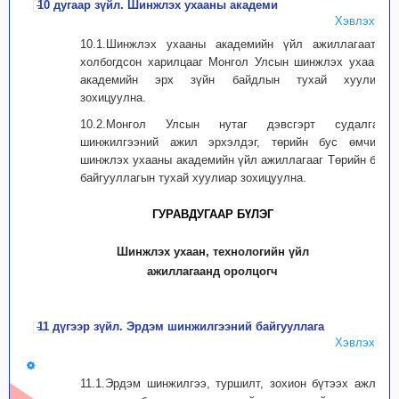
10 дугаар зүйл. Шинжлэх ухааны академи
Хэвлэх
10.1.Шинжлэх ухааны академийн үйл ажиллагаатай
холбогдсон харилцааг Монгол Улсын шинжлэх ухааны
академийн эрх зүйн байдлын тухай хуулиар
зохицуулна.
10.2.Монгол Улсын нутаг дэвсгэрт судалгаа,
шинжилгээний ажил эрхэлдэг, төрийн бус өмчийн
шинжлэх ухааны академийн үйл ажиллагааг Төрийн бус
байгууллагын тухай хуулиар зохицуулна.
ГУРАВДУГААР БҮЛЭГ
Шинжлэх ухаан, технологийн үйл
ажиллагаанд оролцогч
11 дүгээр зүйл. Эрдэм шинжилгээний байгууллага
Хэвлэх
11.1.Эрдэм шинжилгээ, туршилт, зохион бүтээх ажлыг