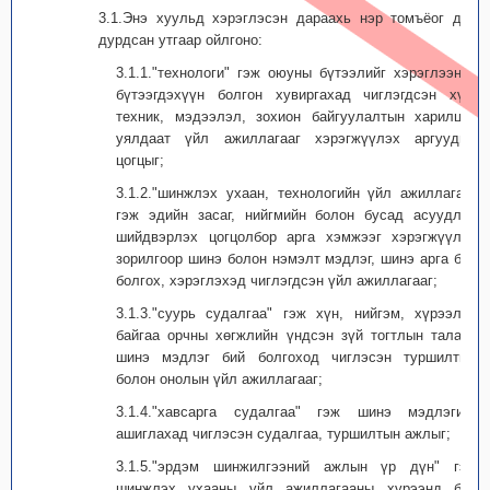
3.1.Энэ хуульд хэрэглэсэн дараахь нэр томъёог дор
дурд­сан утгаар ойлгоно:
3.1.1."технологи" гэж оюуны бүтээлийг хэрэглээний
бүтээгдэхүүн болгон хувиргахад чиглэгдсэн хүн,
техник, мэдээлэл, зохион байгуулалтын харилцан
уялдаат үйл ажил­лагааг хэрэгжүүлэх аргуудын
цогцыг;
3.1.2."шинжлэх ухаан, технологийн үйл ажиллагаа"
гэж эдийн засаг, нийгмийн болон бусад асуудлыг
шийдвэрлэх цогцолбор арга хэмжээг хэрэгжүүлэх
зорилгоор шинэ болон нэмэлт мэдлэг, шинэ арга бий
болгох, хэрэглэхэд чиглэгдсэн үйл ажиллагааг;
3.1.3."суурь судалгаа" гэж хүн, нийгэм, хүрээлэн
байгаа орчны хөгжлийн үндсэн зүй тогтлын талаар
шинэ мэдлэг бий болгоход чиглэсэн туршилтын
болон онолын үйл ажиллагааг;
3.1.4."хавсарга судалгаа" гэж шинэ мэдлэгийг
ашиглахад чиглэсэн судалгаа, туршилтын ажлыг;
3.1.5."эрдэм шинжилгээний ажлын үр дүн" гэж
шинжлэх ухааны үйл ажил­лагааны хүрээнд бий