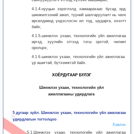
4.1.4.нууцын зэрэглэлд хамаарахаас бусад эрдэм
шинжилгээний ажил, түүний шалгаруулалт нь чөлөөт
өрсөлдөөнд үндэслэсэн ил тод, шударга, нээлттэй
байх;
4.1.5.шинжлэх ухаан, технологийн үйл ажиллагаанд
иргэд, хуулийн этгээд тэгш эрхтэй, чөлөөтэй
оролцох;
4.1.6.шинжлэх ухаан, технологийн үйл ажиллагаа нь
үр ашигтай, бүтээмжтэй байх.
ХОЁРДУГААР БҮЛЭГ
Шинжлэх ухаан, технологийн үйл
ажиллагааны удирдлага
5 дугаар зүйл. Шинжлэх ухаан, технологийн үйл ажилагааны
удирдлагын тогтолцоо
Хэвлэх
5.1.Шинжлэх ухаан, технологийн үйл ажил­лагааны