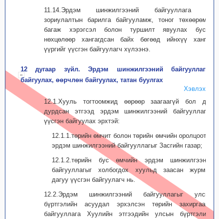
11.14.Эрдэм шинжилгээний байгууллага нь
зориулалтын барилга байгууламж, тоног төхөөрөмж,
багаж хэрэгсэл болон туршилт явуулах бусад
нөхцөлөөр хангагдсан байх бөгөөд ийнхүү хангах
үүргийг үүсгэн байгуулагч хүлээнэ.
12 дугаар зүйл. Эрдэм шинжилгээний байгууллагыг
байгуулах, өөрчлөн байгуулах, татан буулгах
Хэвлэх
12.1.Хууль тогтоомжид өөрөөр заагаагүй бол дор
дурдсан этгээд эрдэм шинжилгээний байгууллагыг
үүсгэн байгуулах эрхтэй:
12.1.1.төрийн өмчит болон төрийн өмчийн оролцоотой
эрдэм шинжилгээний байгууллагыг Засгийн газар;
12.1.2.төрийн бус өмчийн эрдэм шинжилгээний
байгуул­лагыг холбогдох хуульд заасан журмын
дагуу үүсгэн байгуулагч нь.
12.2.Эрдэм шинжилгээний байгууллагыг улсын
бүртгэлийн асуудал эрхэлсэн төрийн захиргааны
байгууллага Хуулийн этгээдийн улсын бүртгэлийн