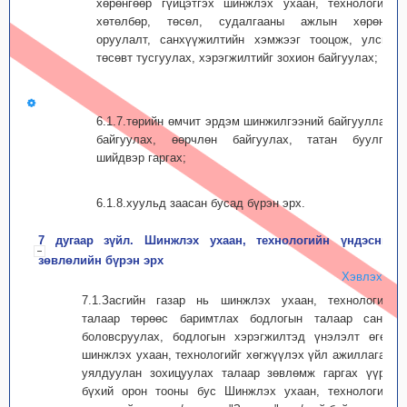
хөрөнгөөр гүйцэтгэх шинжлэх ухаан, технологийн
хөтөлбөр, төсөл, судалгааны ажлын хөрөнгө
оруулалт, санхүүжилтийн хэмжээг тооцож, улсын
төсөвт тусгуулах, хэрэгжилтийг зохион байгуулах;
6.1.7.төрийн өмчит эрдэм шинжилгээний байгууллага
байгуулах, өөрчлөн байгуулах, татан буулгах
шийдвэр гаргах;
6.1.8.хуульд заасан бусад бүрэн эрх.
7 дугаар зүйл. Шинжлэх ухаан, технологийн үндэсний
зөвлөлийн бүрэн эрх
Хэвлэх
7.1.Засгийн газар нь шинжлэх ухаан, технологийн
талаар төрөөс баримтлах бодлогын талаар санал
боловсруулах, бодлогын хэрэгжилтэд үнэлэлт өгөх,
шинжлэх ухаан, технологийг хөгжүүлэх үйл ажиллагааг
уялдуулан зохицуулах талаар зөвлөмж гаргах үүрэг
бүхий орон тооны бус Шинжлэх ухаан, технологийн