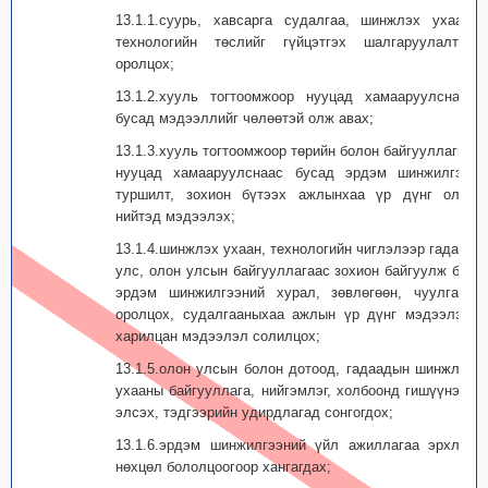
13.1.1.суурь, хавсарга судалгаа, шинжлэх ухаан,
технологийн төслийг гүйцэтгэх шалгаруулалтад
оролцох;
13.1.2.хууль тогтоомжоор нууцад хамааруулснаас
бусад мэдээллийг чөлөөтэй олж авах;
13.1.3.хууль тогтоомжоор төрийн болон байгууллагын
нууцад хамааруулснаас бусад эрдэм шинжилгээ,
туршилт, зохион бүтээх ажлынхаа үр дүнг олон
нийтэд мэдээлэх;
13.1.4.шинжлэх ухаан, технологийн чиглэлээр гадаад
улс, олон улсын байгууллагаас зохион байгуулж буй
эрдэм шин­жил­гээний хурал, зөвлөгөөн, чуулганд
оролцох, судалгааныхаа ажлын үр дүнг мэдээлэх,
харилцан мэдээлэл солилцох;
13.1.5.олон улсын болон дотоод, гадаадын шинжлэх
ухааны байгууллага, нийгэм­лэг, холбоонд гишүүнээр
элсэх, тэдгээрийн удирдлагад сонгогдох;
13.1.6.эрдэм шинжилгээний үйл ажиллагаа эрхлэх
нөхцөл бололцоогоор хангагдах;