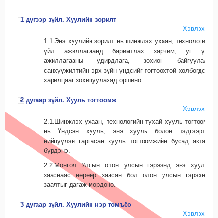
1 дүгээр зүйл. Хуулийн зорилт
Хэвлэх
1.1.Энэ хуулийн зорилт нь шинжлэх ухаан, технологийн
үйл ажиллагаанд баримтлах зарчим, уг үйл
ажиллагааны удирдлага, зохион байгуулалт,
санхүүжилтийн эрх зүйн үндсийг тогтоохтой холбогдсон
харилцааг зохицуулахад оршино.
2 дугаар зүйл. Хууль тогтоомж
Хэвлэх
2.1.Шинжлэх ухаан, технологийн тухай хууль тогтоомж
нь Үндсэн хууль, энэ хууль болон тэдгээртэй
нийцүүлэн гаргасан хууль тогтоомжийн бусад актаас
бүрдэнэ.
2.2.Монгол Улсын олон улсын гэрээнд энэ хуульд
зааснаас өөрөөр заасан бол олон улсын гэрээний
заалтыг дагаж мөрдөнө.
3 дугаар зүйл. Хуулийн нэр томъёо
Хэвлэх