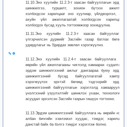
11.10.Энэ хуулийн 11.2.3-т заасан байгууллагын эрдэм
шинжилгээ, туршилт, зохион бүтээх ажилтай
холбогдсон харилцааг энэ хуулиар, үйлдвэрлэл, аж
ахуйн үйл ажиллагаатай холбогдсон харилцааг
холбогдох бусад хууль тогтоомжоор зохицуулна.
11.11.Энэ хуулийн 11.2.3-т заасан байгууллагын
үлгэрчилсэн дүрмийг Засгийн газар батлах бөгөөд
удирдлагыг нь Удирдах зөвлөл хэрэгжүүлнэ.
11.12.Энэ хуулийн 11.2.4-т заасан байгууллага нь
өөрийн үйл ажиллагааны чиглэлд хамаарах судалгаа,
эрдэм шинжилгээний ажлыг дангаараа буюу эрдэм
шинжилгээний бусад байгууллагатай хамтран
хэрэгжүүлэх эрхтэй бөгөөд тэдгээрийг эрдэм
шинжилгээний байгууллагын зэрэглэлд хамааруулах
үнэлгээний үзүүлэлтийг шинжлэх ухаан, технологийн
асуудал эрхэлсэн Засгийн газрын гишүүн тогтооно.
11.13.Эрдэм шинжилгээний байгууллага нь өөрийн нэр,
албан бичгийн хэвлэмэл хуудас, тэмдэг, харилцах
данстай байх ба бэлгэ тэмдэг хэрэглэж болно.