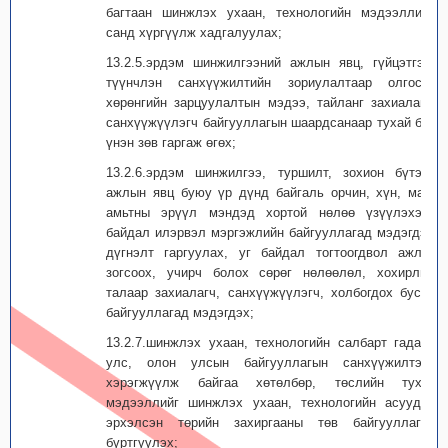
багтаан шинжлэх ухаан, технологийн мэдээллийн
санд хүргүүлж хадгалуулах;
13.2.5.эрдэм шинжилгээний ажлын явц, гүйцэтгэл,
түүнчлэн санхүүжилтийн зориулалтаар олгосон
хөрөнгийн зарцуулалтын мэдээ, тайланг захиа­лагч,
санхүүжүүлэгч байгууллагын шаардсанаар тухай бүр
үнэн зөв гаргаж өгөх;
13.2.6.эрдэм шинжилгээ, туршилт, зохион бүтээх
ажлын явц буюу үр дүнд байгаль орчин, хүн, мал,
амьтны эрүүл мэндэд хортой нөлөө үзүүлэхээр
байдал илэрвэл мэргэжлийн байгууллагад мэдэгдэж
дүгнэлт гаргуулах, уг байдал тогтоогдвол ажлаа
зогсоох, учирч болох сөрөг нөлөөлөл, хохирлын
талаар захиалагч, санхүүжүүлэгч, холбогдох бусад
байгууллагад мэдэгдэх;
13.2.7.шинжлэх ухаан, технологийн салбарт гадаад
улс, олон улсын байгууллагын санхүүжилтээр
хэрэгжүүлж байгаа хөтөлбөр, төслийн тухай
мэдээллийг шинжлэх ухаан, технологийн асуудал
эрхэлсэн төрийн захир­гааны төв байгууллагад
бүртгүүлэх;