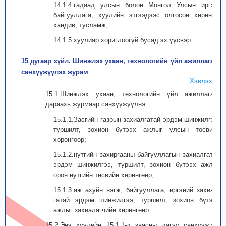
14.1.4.гадаад улсын болон Монгол Улсын иргэн,
байгууллага, хуулийн этгээдээс олгосон хөрөнгө,
хандив, тусламж;
14.1.5.хуулиар хориглоогүй бусад эх үүсвэр.
15 дугаар зүйл. Шинжлэх ухаан, технологийн үйл ажиллагааг
санхүүжүүлэх журам
Хэвлэх
15.1.Шинжлэх ухаан, технологийн үйл ажиллагааг
дараахь журмаар санхүүжүүлнэ:
15.1.1.Засгийн газрын захиалгатай эрдэм шинжилгээ,
туршилт, зохион бүтээх ажлыг улсын төсвийн
хөрөнгөөр;
15.1.2.нутгийн захиргааны байгууллагын захиалгатай
эрдэм шинжилгээ, туршилт, зохион бүтээх ажлыг
орон нутгийн төсвийн хөрөнгөөр;
15.1.3.аж ахуйн нэгж, байгууллага, иргэний захиал­
гатай эрдэм шинжилгээ, туршилт, зохион бүтээх
ажлыг захиа­лагчийн хөрөнгөөр.
15.2.Энэ хуулийн 15.1.1-д заасны дагуу санхүүжилт