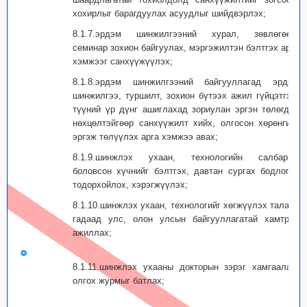
хохирлыг барагдуулах асуудлыг шийдвэрлэх;
8.1.7.эрдэм шинжилгээний хурал, зөвлөгөөн,
семинар зохион байгуулах, мэргэжилтэн бэлтгэх арга
хэмжээг санхүүжүүлэх;
8.1.8.эрдэм шинжилгээний байгууллагад эрдэм
шинжилгээ, туршилт, зохион бүтээх ажил гүйцэтгэх,
түүний үр дүнг ашиглахад зориулан эргэн төлөгдөх
нөхцөлтэйгөөр санхүүжилт хийх, олгосон хөрөнгийг
эргэж төлүүлэх арга хэмжээ авах;
8.1.9.шинжлэх ухаан, технологийн салбарын
боловсон хүчнийг бэлтгэх, давтан сургах бодлогыг
тодорхойлох, хэрэгжүүлэх;
8.1.10.шинжлэх ухаан, технологийг хөгжүүлэх талаар
гадаад улс, олон улсын байгууллагатай хамтран
ажиллах;
8.1.11.шинжлэх ухааны докторын зэрэг хамгаалах,
олгох журмыг батлах;