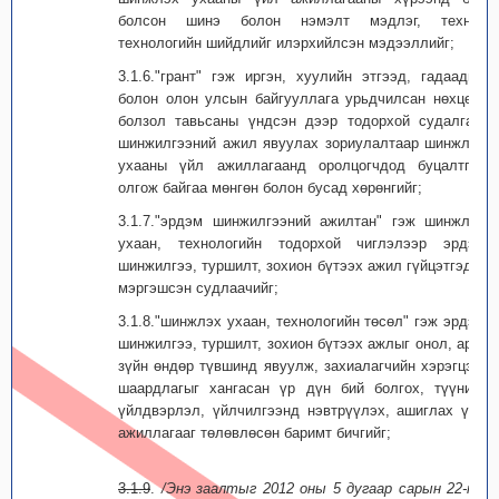
болсон шинэ болон нэмэлт мэдлэг, техник
технологийн шийдлийг илэрхийлсэн мэдээллийг;
3.1.6."грант" гэж иргэн, хуулийн этгээд, гадаадын
болон олон улсын байгууллага урьдчилсан нөхцөл,
болзол тавьсаны үндсэн дээр тодорхой судалгаа,
шинжилгээний ажил явуулах зориулалтаар шинжлэх
ухааны үйл ажиллагаанд оролцогчдод буцалтгүй
олгож байгаа мөнгөн болон бусад хөрөнгийг;
3.1.7."эрдэм шинжилгээний ажилтан" гэж шинжлэх
ухаан, техно­ло­гийн тодорхой чиглэлээр эрдэм
шинжилгээ, туршилт, зохион бүтээх ажил гүйцэтгэдэг
мэргэшсэн судлаачийг;
3.1.8."шинжлэх ухаан, технологийн төсөл" гэж эрдэм
шинжилгээ, туршилт, зохион бүтээх ажлыг онол, арга
зүйн өндөр түвшинд явуулж, захиалагчийн хэрэгцээ,
шаардлагыг хангасан үр дүн бий болгох, түүнийг
үйлдвэрлэл, үйлчилгээнд нэвтрүүлэх, ашиглах үйл
ажиллагааг төлөвлөсөн баримт бичгийг;
3.1.9
.
/Энэ заалтыг 2012 оны 5 дугаар сарын 22-ны