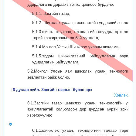
удирдлага нь дараахь тогтолцооноос бүрдэнэ:
5.1.1. Засгийн газар;
5.1.2. Шинжлэх ухаан, технологийн үндэсний зөвлөл;
5.1.3.шинж­лэх ухаан, техно­логийн асуудал эрхэлсэн
төрийн захиргааны төв байгуул­лага;
5.1.4.Монгол Улсын Шинжлэх ухааны академи;
5.1.5.эрдэм шинжилгээний байгууллагын өөрийн
удирдлагын байгууллага.
5.2.Монгол Улсын яам шинжлэх ухаан, технологийн
зөвлөлтэй байж болно.
6 дугаар зүйл. Засгийн газрын бүрэн эрх
Хэвлэх
6.1.Засгийн газар шинжлэх ухаан, технологийн үйл
ажиллагаатай холбогдсон дор дурдсан бүрэн эрхийг
хэрэгжүүлнэ:
6.1.1.шинжлэх ухаан, технологийн талаар төрөөс