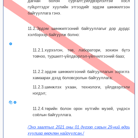
дагнан болон сургалт,үйлдвэрлэлтэй хослон
гүйцэтгэдэг хуулийн этгээдийг эрдэм шинжилгээний
байгуул­лага гэнэ.
11.2.Эрдэм шинжилгээний байгууллагыг дор дурдсан
хэлбэрээр байгуулж болно:
11.2.1.хүрээлэн, төв, лаборатори, зохион бүтээх
товчоо, туршилт-үйлдвэрлэл-үйлчилгээний бааз;
11.2.2.эрдэм шинжилгээний байгууллагын зэрэглэлд
хамаарах дээд боловсролын байгуул­лага;
11.2.3.шинжлэх ухаан, технологи, үйлдвэрлэлийн
нэгдэл;
11.2.4.төрийн болон орон нутгийн музей, үндэсний
соёлын байгууллага.
/Энэ заалтыг 2021 оны 01 дүгээр сарын 29-ний өдрийн
хуулиар өөрчлөн найруулсан./