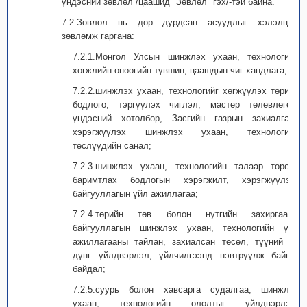
үндэсний зөвлөл /цаашид "Зөвлөл" гэх/-тэй байна.
7.2.Зөвлөл нь дор дурдсан асуудлыг хэлэлцэж
зөвлөмж гаргана:
7.2.1.Монгол Улсын шинжлэх ухаан, технологийн
хөгжлийн өнөөгийн түвшин, цаашдын чиг хандлага;
7.2.2.шинжлэх ухаан, технологийг хөгжүүлэх төрийн
бодлого, тэргүүлэх чиглэл, мастер төлөвлөгөө,
үндэсний хөтөлбөр, Засгийн газрын захиалгаар
хэрэгжүүлэх шинжлэх ухаан, технологийн
төслүүдийн санал;
7.2.3.шинжлэх ухаан, технологийн талаар төрөөс
баримтлах бодлогын хэрэгжилт, хэрэгжүүлэгч
байгууллагын үйл ажиллагаа;
7.2.4.төрийн төв болон нутгийн захиргааны
байгууллагын шинжлэх ухаан, технологийн үйл
ажиллагааны тайлан, захиалсан төсөл, түүний үр
дүнг үйлдвэрлэл, үйлчилгээнд нэвтрүүлж байгаа
байдал;
7.2.5.суурь болон хавсарга судалгаа, шинжлэх
ухаан, технологийн ололтыг үйлдвэрлэл,