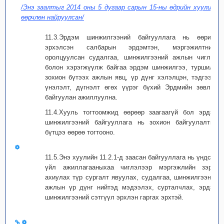
/Энэ заалтыг 2014 оны 5 дугаар сарын 15-ны өдрийн хуулиар
өөрчлөн найруулсан/
11.3.Эрдэм шинжилгээний байгууллага нь өөрийн
эрхэлсэн салбарын эрдэмтэн, мэргэжилтнийг
оролцуулсан судалгаа, шинжилгээний ажлын чиглэл
болон хэрэгжүүлж байгаа эрдэм шинжилгээ, туршилт,
зохион бүтээх ажлын явц, үр дүнг хэлэлцэн, тэдгээрт
үнэлэлт, дүгнэлт өгөх үүрэг бүхий Эрдмийн зөвлөл
байгуулан ажиллуулна.
11.4.Хууль тогтоомжид өөрөөр заагаагүй бол эрдэм
шинжилгээний байгууллага нь зохион байгуулалтын
бүтцээ өөрөө тогтооно.
11.5.Энэ хуулийн 11.2.1-д заасан байгууллага нь үндсэн
үйл ажиллагааныхаа чиглэлээр мэргэжлийн зэрэг
ахиулах түр сургалт явуулах, судалгаа, шинжилгээний
ажлын үр дүнг нийтэд мэдээлэх, сурталчлах, эрдэм
шинжилгээний сэтгүүл эрхлэн гаргах эрхтэй.