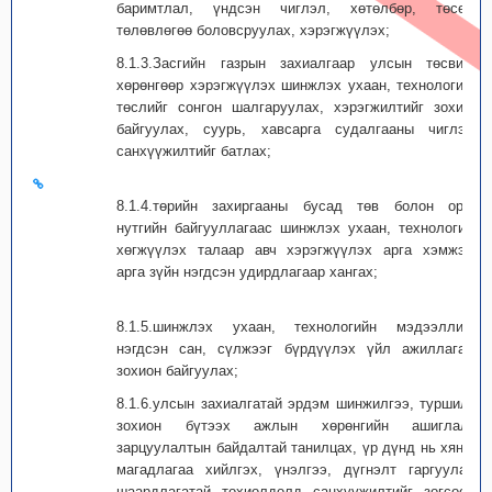
баримтлал, үндсэн чиглэл, хөтөлбөр, төсөл,
төлөвлөгөө боловсруулах, хэрэгжүүлэх;
8.1.3.Засгийн газрын захиалгаар улсын төсвийн
хөрөнгөөр хэрэгжүүлэх шинжлэх ухаан, технологийн
төслийг сонгон шалгаруулах, хэрэгжилтийг зохион
байгуулах, суурь, хавсарга судалгааны чиглэл,
санхүүжилтийг батлах;
8.1.4.төрийн захиргааны бусад төв болон орон
нутгийн байгууллагаас шинжлэх ухаан, технологийг
хөгжүүлэх талаар авч хэрэгжүүлэх арга хэмжээг
арга зүйн нэгдсэн удирдлагаар хангах;
8.1.5.шинжлэх ухаан, технологийн мэдээллийн
нэгдсэн сан, сүлжээг бүрдүүлэх үйл ажиллагааг
зохион байгуулах;
8.1.6.улсын захиалгатай эрдэм шинжилгээ, туршилт,
зохион бүтээх ажлын хөрөнгийн ашиглалт,
зарцуулалтын байдалтай танилцах, үр дүнд нь хянан
магадлагаа хийлгэх, үнэлгээ, дүгнэлт гаргуулах,
шаардлагатай тохиолдолд санхүүжилтийг зогсоох,