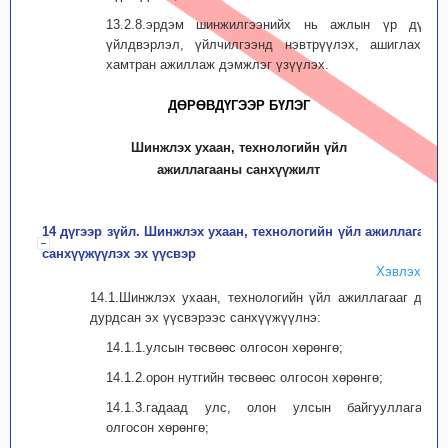
13.2.8.эрдэм шинжилгээнийх нь ажлын үр дүнг
үйлдвэрлэл, үйлчилгээнд нэвтрүүлэх, ашиглахад
хамтран ажиллаж дэмжлэг үзүүлэх.
ДӨРӨВДҮГЭЭР БҮЛЭГ
Шинжлэх ухаан, технологийн үйл
ажиллагааны санхүүжилт
14 дүгээр зүйл. Шинжлэх ухаан, технологийн үйл ажиллагааг
санхүүжүүлэх эх үүсвэр
Хэвлэх
14.1.Шинжлэх ухаан, технологийн үйл ажиллагааг дор
дурдсан эх үүсвэрээс санхүүжүүлнэ:
14.1.1.улсын төсвөөс олгосон хөрөнгө;
14.1.2.орон нутгийн төсвөөс олгосон хөрөнгө;
14.1.3.гадаад улс, олон улсын байгууллагаас
олгосон хөрөнгө;