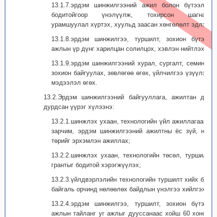
13.1.7.эрдэм шинжилгээний ажил болон бүтээлээ
бодитойгоор үнэлүүлж, тохирсон шагнал,
урамшуулал хүртэх, хуульд заасан хөнгөлөлт эдлэх;
13.1.8.эрдэм шинжилгээ, туршилт, зохион бүтээх
ажлын үр дүнг харилцан солилцох, хэвлэн нийтлэх;
13.1.9.эрдэм шинжилгээний хурал, сургалт, семинар
зохион байгуулах, зөвлөгөө өгөх, үйлчилгээ үзүүлэх,
мэдээлэл өгөх.
13.2.Эрдэм шинжилгээний байгууллага, ажилтан дор
дурдсан үүрэг хүлээнэ:
13.2.1.шинжлэх ухаан, технологийн үйл ажиллагааны
зарчим, эрдэм шинжилгээний ажилтны ёс зүй, нэр
төрийг эрхэмлэн ажиллах;
13.2.2.шинжлэх ухаан, технологийн төсөл, туршилт,
грантыг боди­той хэрэгжүүлэх;
13.2.3.үйлдвэрлэлийн технологийн туршил­т хийх бол
байгаль орчинд нөлөөлөх байдлын үнэлгээ хийлгэх;
13.2.4.эрдэм шинжилгээ, туршилт, зохион бүтээх
ажлын тайланг уг ажлыг дууссанаас хойш 60 хоногт