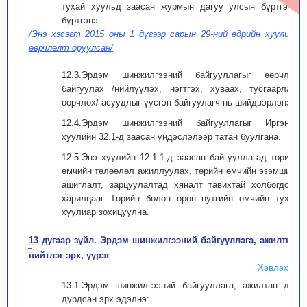
тухай хуульд заасан журмын дагуу улсын бүртгэлд
бүртгэнэ.
/Энэ хэсэгт 2015 оны 1 дүгээр сарын 29-ний өдрийн хуулиар
өөрчлөлт оруулсан/
12.3.Эрдэм шинжилгээний байгууллагыг өөрчлөн
байгуулах /нийлүүлэх, нэгтгэх, хуваах, тусгаарлах,
өөрчлөх/ асуудлыг үүсгэн байгуулагч нь шийдвэрлэнэ.
12.4.Эрдэм шинжилгээний байгууллагыг Иргэний
хуулийн 32.1-д заасан үндэслэлээр татан буулгана.
12.5.Энэ хуулийн 12.1.1-д заасан байгууллагад төрийн
өмчийн төлөөлөл ажиллуулах, төрийн өмчийн эзэмшил,
ашиглалт, зарцуулалтад хяналт тавихтай холбогдсон
харилцааг Төрийн болон орон нутгийн өмчийн тухай
хуулиар зохицуулна.
13 дугаар зүйл. Эрдэм шинжилгээний байгууллага, ажилтны
нийтлэг эрх, үүрэг
Хэвлэх
13.1.Эрдэм шинжилгээний байгууллага, ажилтан дор
дурдсан эрх эдэлнэ: