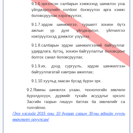
9.1.6.эрхэлсэн салбарын хэмжээнд шинжлэх ухаан,
үйлдвэрлэлийн холбоог бэхжүүлэх арга хэмжээг
боловсруулан хэрэгжүүлэх;
9.1.7.эрдэм шинжилгээ, туршилт зохион бүтээх
ажлын үр дүнг үйлдвэрлэл, үйлчилгээнд
нэвтрүүлэхэд дэмжлэг үзүүлэх;
9.1.8.салбарын эрдэм шинжилгээний байгууллагын
удирдлага, бүтэц, зохион байгуулалтыг боловсронгуй
болгох санал боловсруулах;
9.1.9.их, дээд сургууль, эрдэм шинжилгээний
байгууллагатай хамтран ажиллах;
9.1.10.хуульд заасан бусад бүрэн эрх.
9.2.Яамны шинжлэх ухаан, технологийн зөвлөлийн
бүрэлдэхүүн, дүрмийг тухайн асуудлыг эрхэлсэн
Засгийн газрын гишүүн батлах ба зөвлөлийг сайд
толгойлно.
/Энэ хэсгийг 2015 оны 10 дугаар сарын 30-ны өдрийн хуулиар
өөрчлөлт оруулсан/