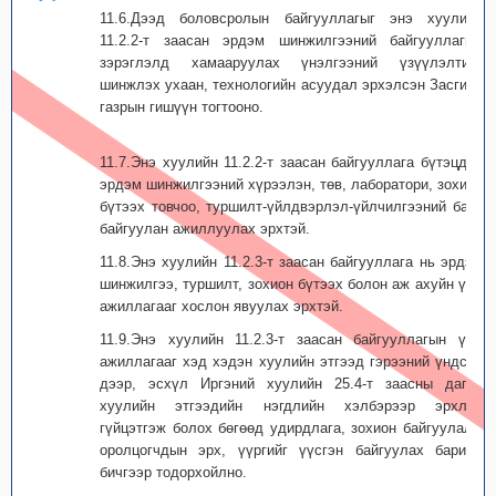
11.6.Дээд боловсролын байгууллагыг энэ хуулийн
11.2.2-т заасан эрдэм шинжилгээний байгууллагын
зэрэглэлд хамааруулах үнэлгээний үзүүлэлтийг
шинжлэх ухаан, технологийн асуудал эрхэлсэн Засгийн
газрын гишүүн тогтооно.
11.7.Энэ хуулийн 11.2.2-т заасан байгуул­лага бүтэцдээ
эрдэм шинжил­гээний хүрээлэн, төв, лаборатори, зохион
бүтээх товчоо, туршилт-үйлдвэрлэл-үйлчилгээний бааз
байгуулан ажиллуулах эрхтэй.
11.8.Энэ хуулийн 11.2.3-т заасан байгууллага нь эрдэм
шинжилгээ, туршилт, зохион бүтээх болон аж ахуйн үйл
ажиллагааг хослон явуулах эрхтэй.
11.9.Энэ хуулийн 11.2.3-т заасан байгууллагын үйл
ажиллагааг хэд хэдэн хуулийн этгээд гэрээний үндсэн
дээр, эсхүл Иргэний хуулийн 25.4-т заасны дагуу
хуулийн этгээдийн нэгдлийн хэлбэрээр эрхлэн
гүйцэтгэж болох бөгөөд удирдлага, зохион байгуулалт,
оролцогчдын эрх, үүргийг үүсгэн байгуулах баримт
бичгээр тодорхойлно.