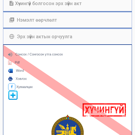
Хүчингүй болгосон эрх зүйн акт
Нэмэлт өөрчлөлт
Эрх зүйн актын орчуулга
Сонсох / Сонгосон утга сонсох
Pdf
Word
Хэвлэх
Хуваалцах