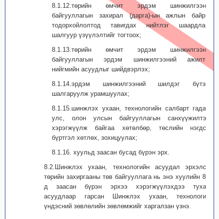
8.1.12.төрийн өмчит эрдэм шинжилгээний
байгууллагын захирал (дарга)-ын ажлын байрны
тодорхойлолтод тавигдах нийтлэг шаардлага,
шалгуур үзүүлэлтийг тогтоох;
8.1.13.төрийн өмчит эрдэм шинжилгээний
байгууллагын эрдэм шинжилгээний ажилтны
нийгмийн асуудлыг шийдвэрлэх;
8.1.14.эрдэм шинжилгээний шилдэг бүтээл
шалгаруулж урамшуулах;
8.1.15.шинжлэх ухаан, технологийн салбарт гадаад
улс, олон улсын байгууллагын санхүүжилтээр
хэрэгжүүлж байгаа хөтөлбөр, төслийн нэгдсэн
бүртгэл хөтлөх, зохицуулах;
8.1.16. хуульд заасан бусад бүрэн эрх.
8.2.Шинжлэх ухаан, технологийн асуудал эрхэлсэн
төрийн захиргааны төв байгууллага нь энэ хуулийн 8.1-
д заасан бүрэн эрхээ хэрэгжүүлэхдээ тухайн
асуудлаар гарсан Шинжлэх ухаан, технологийн
үндэсний зөвлөлийн зөвлөмжийг харгалзан үзнэ.