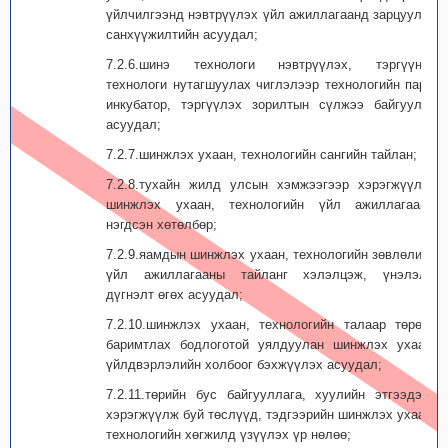
үйлчилгээнд нэвтрүүлэх үйл ажиллагаанд зарцуулах
санхүүжилтийн асуудал;
7.2.6.шинэ технологи нэвтрүүлэх, тэргүүний
технологи нутагшуулах чиглэлээр технологийн парк,
инкубатор, тэргүүлэх зорилтын сүлжээ байгуулах
асуудал;
7.2.7.шинжлэх ухаан, технологийн сангийн тайлан;
7.2.8.тухайн жилд улсын хэмжээгээр хэрэгжүүлэх
шинжлэх ухаан, технологийн үйл ажиллагааны
нэгдсэн хөтөлбөр;
7.2.9.яамдын шинжлэх ухаан, технологийн зөвлөлийн
үйл ажиллагааны тайланг хэлэлцэж, үнэлэлт,
дүгнэлт өгөх асуудал;
7.2.10.шинжлэх ухаан, технологийн талаар төрөөс
баримтлах бодлоготой уялдуулан шинжлэх ухаан,
үйлдвэрлэлийн холбоог бэхжүүлэх асуудал;
7.2.11.төрийн бус байгууллага, хуулийн этгээдээс
хэрэгжүүлж буй төслүүд, тэдгээрийн шинжлэх ухаан,
технологийн хөгжилд үзүүлэх үр нөлөө;