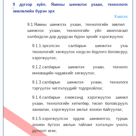
9 дүгээр зүйл. Яамны шинжлэх ухаан, технологийн
зөвлөлийн бүрэн эрх
Хэвлэх
9.1.Яамны шинжлэх ухаан, технологийн зөвлөл нь
шинжлэх ухаан, технологийн үйл ажиллагаатай
холбогдсон дор дурдсан бүрэн эрхийг хэрэгжүүлнэ:
9.1.1.эрхэлсэн салбарын шинжлэх ухаан,
технологийг хөгжүүлэх нэгдсэн бодлого боловсруулж
хэрэгжүүлэх;
9.1.2.салбарын шинжлэх ухаан, технологи,
инновацийн чадавхийг хөгжүүлэх;
9.1.3.салбарын шинжлэх ухаан, технологийн
тэргүүлэх чиглэлүүдийг тодорхойлох;
9.1.4.салбарын хэмжээнд хэрэгжүүлэх шинжлэх
ухаан, технологийн хөтөлбөр, төсөл боловсруулах,
захиалах, хэрэгжүүлэх ажлыг зохион байгуулах;
9.1.5.хэрэгжүүлсэн эрдэм шинжилгээ, туршилт,
зохион бүтээх ажлын тайланг хэлэлцэн үнэлэлт,
дүгнэлт өгөх;