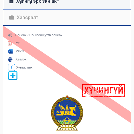
Хүчингүй эрх зүйн акт
Хавсралт
Сонсох / Сонгосон утга сонсох
Pdf
Word
Хэвлэх
Хуваалцах