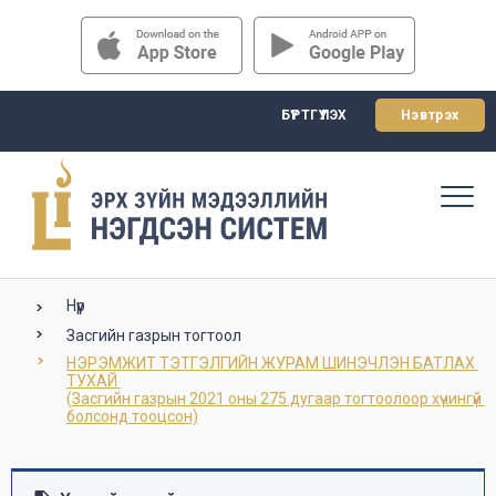
БҮРТГҮҮЛЭХ
Нэвтрэх
Нүүр
Засгийн газрын тогтоол
НЭРЭМЖИТ ТЭТГЭЛГИЙН ЖУРАМ ШИНЭЧЛЭН БАТЛАХ 
ТУХАЙ 

(Засгийн газрын 2021 оны 275 дугаар тогтоолоор хүчингүй 
болсонд тооцсон)