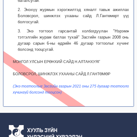
баталсугай.
2. Энэхүү журмын хэрэгжилтэд хяналт тавьж ажиллахыг
Боловсрол, шинжлэх ухааны сайд Л.Гантөмөрт үүрэг
болгосугай.
3. Энэ тогтоол гарсантай холбогдуулан "Нэрэмжит
тэтгэлгийн журам батлах тухай" Засгийн газрын 2008 оны 2
дугаар сарын 6-ны өдрийн 46 дугаар тогтоолыг хүчингүй
болсонд тооцсугай.
МОНГОЛ УЛСЫН ЕРӨНХИЙ САЙД Н.АЛТАНХУЯГ
БОЛОВСРОЛ, ШИНЖЛЭХ УХААНЫ САЙД Л.ГАНТӨМӨР
(Энэ тогтоолыг Засгийн газрын 2021 оны 275 дугаар тогтоолоор
хүчингүй болсонд тооцсон)