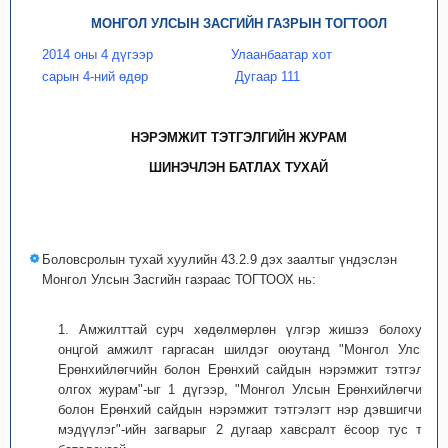
МОНГОЛ УЛСЫН ЗАСГИЙН ГАЗРЫН ТОГТООЛ
2014 оны 4 дүгээр
Улаанбаатар хот
сарын 4-ний өдөр
Дугаар 111
НЭРЭМЖИТ ТЭТГЭЛГИЙН ЖУРАМ
ШИНЭЧЛЭН БАТЛАХ ТУХАЙ
Боловсролын тухай хуулийн 43.2.9 дэх заалтыг үндэслэн
Монгол Улсын Засгийн газраас ТОГТООХ нь:
1. Амжилттай сурч хөдөлмөрлөн үлгэр жишээ болохуйц
онцгой амжилт гаргасан шилдэг оюутанд "Монгол Улсын
Ерөнхийлөгчийн болон Ерөнхий сайдын нэрэмжит тэтгэлэг
олгох журам"-ыг 1 дүгээр, "Монгол Улсын Ерөнхийлөгчийн
болон Ерөнхий сайдын нэрэмжит тэтгэлэгт нэр дэвшигчийн
мэдүүлэг"-ийн загварыг 2 дугаар хавсралт ёсоор тус тус