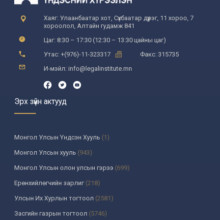
Хаяг: Улаанбаатар хот, Сүхбаатар дүүрэг, 11 хороо, 7
хороолол, Алтайн гудамж 841
Цаг: 8:30 – 17:30 (12:30 – 13:30 цайны цаг)
Утас: +(976)-11-323317
Факс: 315735
И-мэйл: info@legalinstitute.mn
Эрх зүйн актууд
Монгол Улсын Үндсэн Хууль
(1)
Монгол Улсын хууль
(943)
Монгол Улсын олон улсын гэрээ
(699)
Ерөнхийлөгчийн зарлиг
(218)
Улсын Их Хурлын тогтоол
(2581)
Засгийн газрын тогтоол
(5746)