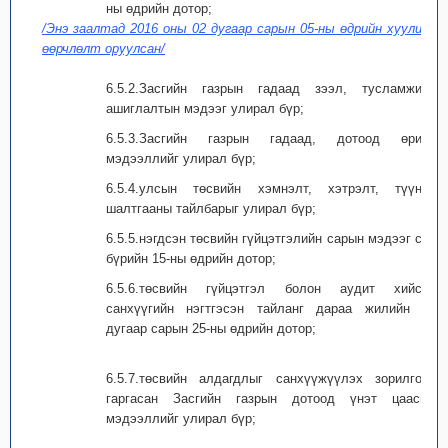
ны өдрийн дотор;
/Энэ заалтад 2016 оны 02 дугаар сарын 05-ны өдрийн хуулиар
өөрчлөлт оруулсан/
6.5.2.Засгийн газрын гадаад зээл, тусламжийн
ашиглалтын мэдээг улирал бүр;
6.5.3.Засгийн газрын гадаад, дотоод өрийн
мэдээллийг улирал бүр;
6.5.4.улсын төсвийн хэмнэлт, хэтрэлт, түүний
шалтгааны тайлбарыг улирал бүр;
6.5.5.нэгдсэн төсвийн гүйцэтгэлийн сарын мэдээг сар
бүрийн 15-ны өдрийн дотор;
6.5.6.төсвийн гүйцэтгэл болон аудит хийсэн
санхүүгийн нэгтгэсэн тайланг дараа жилийн 08
дугаар сарын 25-ны өдрийн дотор;
6.5.7.төсвийн алдагдлыг санхүүжүүлэх зорилгоор
гаргасан Засгийн газрын дотоод үнэт цаасны
мэдээллийг улирал бүр;