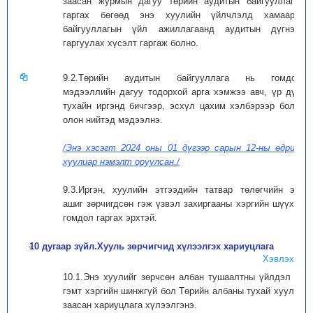
заасан журмын дагуу төрийн аудитын байгууллагад
гаргах бөгөөд энэ хуулийн үйлчлэлд хамаарах
байгууллагын үйл ажиллагаанд аудитын дүгнэлт
гаргуулах хүсэлт гаргаж болно.
9.2.Төрийн аудитын байгууллага нь гомдол,
мэдээллийн дагуу тодорхой арга хэмжээ авч, үр дүнг
тухайн иргэнд бичгээр, эсхүл цахим хэлбэрээр болон
олон нийтэд мэдээлнэ.
/Энэ хэсэгт 2024 оны 01 дүгээр сарын 12-ны өдрийн
хуулиар нэмэлт оруулсан./
9.3.Иргэн, хуулийн этгээдийн татвар төлөгчийн эрх
ашиг зөрчигдсөн гэж үзвэл захиргааны хэргийн шүүхэд
гомдол гаргах эрхтэй.
10 дугаар зүйл.Хууль зөрчигчид хүлээлгэх хариуцлага
Хэвлэх
10.1.Энэ хуулийг зөрчсөн албан тушаалтны үйлдэл нь
гэмт хэргийн шинжгүй бол Төрийн албаны тухай хуульд
заасан хариуцлага хүлээлгэнэ.