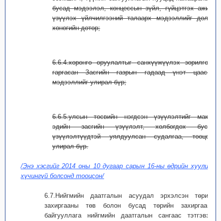
бусад мэдээлэл, концессын зүйл, гүйцэтгэх ажил,
үзүүлэх үйлчилгээний талаарх мэдээллийг долоо
хоногийн дотор;
6.6.4.хөрөнгө оруулалтыг санхүүжүүлэх зорилгоор
гаргасан Засгийн газрын гадаад үнэт цаасны
мэдээллийг улирал бүр;
6.6.5.улсын төсвийн нэгдсэн үзүүлэлтийг макро
эдийн засгийн үзүүлэлт, холбогдох бусад
үзүүлэлтүүдтэй уялдуулсан судалгаа, тооцоог
улирал бүр.
/Энэ хэсгийг 2014 оны 10 дугаар сарын 16-ны өдрийн хуулиар
хүчингүй болсонд тооцсон/
6.7.Нийгмийн даатгалын асуудал эрхэлсэн төрийн
захиргааны төв болон бусад төрийн захиргааны
байгууллага нийгмийн даатгалын сангаас тэтгэвэр,