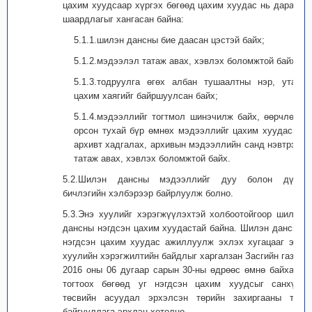
цахим хуудсаар хүргэх бөгөөд цахим хуудас нь дараах
шаардлагыг хангасан байна:
5.1.1.шилэн дансны бие даасан цэстэй байх;
5.1.2.мэдээлэл татаж авах, хэвлэх боломжтой байх;
5.1.3.тодруулга өгөх албан тушаалтны нэр, утас,
цахим хаягийг байршуулсан байх;
5.1.4.мэдээллийг тогтмол шинэчилж байх, өөрчлөлт
орсон тухай бүр өмнөх мэдээллийг цахим хуудасны
архивт хадгалах, архивын мэдээллийн санд нэвтрэх,
татаж авах, хэвлэх боломжтой байх.
5.2.Шилэн дансны мэдээллийг дуу болон дүрс
бичлэгийн хэлбэрээр байрлуулж болно.
5.3.Энэ хуулийг хэрэгжүүлэхтэй холбоотойгоор шилэн
дансны нэгдсэн цахим хуудастай байна. Шилэн дансны
нэгдсэн цахим хуудас ажиллуулж эхлэх хугацааг энэ
хуулийн хэрэгжилтийн байдлыг харгалзан Засгийн газар
2016 оны 06 дугаар сарын 30-ны өдрөөс өмнө байхаар
тогтоох бөгөөд уг нэгдсэн цахим хуудсыг санхүү,
төсвийн асуудал эрхэлсэн төрийн захиргааны төв
байгууллага эрхлэн хөтөлнө.