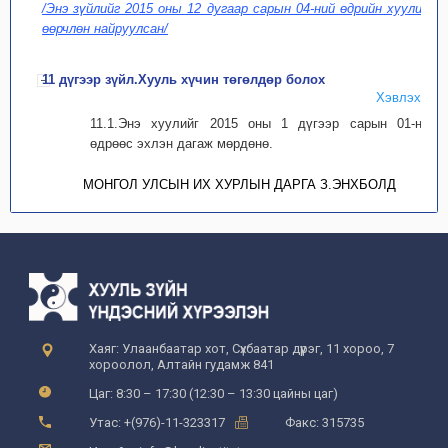
/Энэ зүйлийг 2015 оны 12 дугаар сарын 04-ний өдрийн хуулиар
өөрчлөн найруулсан/
11 дүгээр зүйл.Хууль хүчин төгөлдөр болох
Хэвлэх
11.1.Энэ хуулийг 2015 оны 1 дүгээр сарын 01-ний
өдрөөс эхлэн дагаж мөрдөнө.
МОНГОЛ УЛСЫН ИХ ХУРЛЫН ДАРГА З.ЭНХБОЛД
Хаяг: Улаанбаатар хот, Сүхбаатар дүүрэг, 11 хороо, 7
хороолол, Алтайн гудамж 841
Цаг: 8:30 – 17:30 (12:30 – 13:30 цайны цаг)
Утас: +(976)-11-323317
Факс: 315735