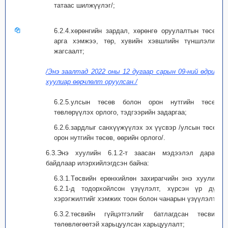
татаас шилжүүлэг/;
6.2.4.хөрөнгийн зардал, хөрөнгө оруулалтын төсөл,
арга хэмжээ, төр, хувийн хэвшлийн түншлэлийн
жагсаалт;
/Энэ заалтад 2022 оны 12 дугаар сарын 09-ний өдрийн
хуулиар өөрчлөлт оруулсан./
6.2.5.улсын төсөв болон орон нутгийн төсөвт
төвлөрүүлэх орлого, тэдгээрийн задаргаа;
6.2.6.зардлыг санхүүжүүлэх эх үүсвэр /улсын төсөв,
орон нутгийн төсөв, өөрийн орлого/.
6.3.Энэ хуулийн 6.1.2-т заасан мэдээлэл дараах
байдлаар илэрхийлэгдсэн байна:
6.3.1.Төсвийн ерөнхийлөн захирагчийн энэ хуулийн
6.2.1-д тодорхойлсон үзүүлэлт, хүрсэн үр дүн,
хэрэгжилтийг хэмжих тоон болон чанарын үзүүлэлт;
6.3.2.төсвийн гүйцэтгэлийг батлагдсан төсвийн
төлөвлөгөөтэй харьцуулсан харьцуулалт;