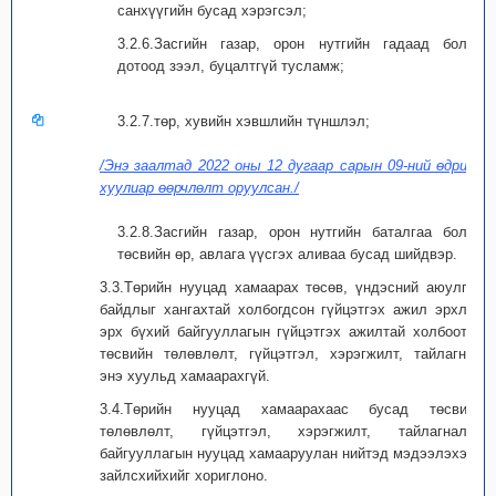
санхүүгийн бусад хэрэгсэл;
3.2.6.Засгийн газар, орон нутгийн гадаад болон
дотоод зээл, буцалтгүй тусламж;
3.2.7.төр, хувийн хэвшлийн түншлэл;
/Энэ заалтад 2022 оны 12 дугаар сарын 09-ний өдрийн
хуулиар өөрчлөлт оруулсан./
3.2.8.Засгийн газар, орон нутгийн баталгаа болон
төсвийн өр, авлага үүсгэх аливаа бусад шийдвэр.
3.3.Төрийн нууцад хамаарах төсөв, үндэсний аюулгүй
байдлыг хангахтай холбогдсон гүйцэтгэх ажил эрхлэх
эрх бүхий байгууллагын гүйцэтгэх ажилтай холбоотой
төсвийн төлөвлөлт, гүйцэтгэл, хэрэгжилт, тайлагнал
энэ хуульд хамаарахгүй.
3.4.Төрийн нууцад хамаарахаас бусад төсвийн
төлөвлөлт, гүйцэтгэл, хэрэгжилт, тайлагналыг
байгууллагын нууцад хамааруулан нийтэд мэдээлэхээс
зайлсхийхийг хориглоно.