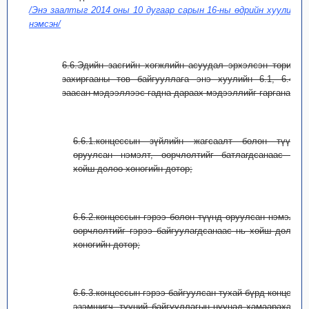
/Энэ заалтыг 2014 оны 10 дугаар сарын 16-ны өдрийн хуулиар
нэмсэн/
6.6.Эдийн засгийн хөгжлийн асуудал эрхэлсэн төрийн
захиргааны төв байгууллага энэ хуулийн 6.1, 6.4-т
заасан мэдээллээс гадна дараах мэдээллийг гаргана:
6.6.1.концессын зүйлийн жагсаалт болон түүнд
оруулсан нэмэлт, өөрчлөлтийг батлагдсанаас нь
хойш долоо хоногийн дотор;
6.6.2.концессын гэрээ болон түүнд оруулсан нэмэлт,
өөрчлөлтийг гэрээ байгуулагдсанаас нь хойш долоо
хоногийн дотор;
6.6.3.концессын гэрээ байгуулсан тухай бүрд концесс
эзэмшигч, түүний байгууллагын нууцад хамаарахаас