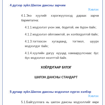
4 дүгээр зүйл.Шилэн дансны зарчим
Хэвлэх
4.1.Энэ хуулийг хэрэгжүүлэхэд дараах зарчмыг
баримтална:
4.1.1.мэдээлэл үнэн зөв, бодитой, иж бүрэн байх;
4.1.2.мэдээлэл ойлгомжтой, ач холбогдолтой байх;
4.1.3.тогтоосон хугацаанд, тогтмол, шуурхай
мэдээлдэг байх;
4.1.4.хуулийн дагуу нууцад хамааруулснаас бусад
бүх мэдээлэл нээлттэй байх.
ХОЁРДУГААР БҮЛЭГ
ШИЛЭН ДАНСНЫ СТАНДАРТ
5 дугаар зүйл.Шилэн дансны мэдээлэл хүргэх хэлбэр
Хэвлэх
5.1.Байгууллага нь шилэн дансны мэдээллийг өөрийн