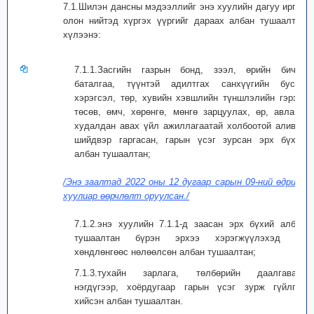
7.1.Шилэн дансны мэдээллийг энэ хуулийн дагуу иргэн
олон нийтэд хүргэх үүргийг дараах албан тушаалтан
хүлээнэ:
7.1.1.Засгийн газрын бонд, зээл, өрийн бичиг,
баталгаа, түүнтэй адилтгах санхүүгийн бусад
хэрэгсэл, төр, хувийн хэвшлийн түншлэлийн гэрээ,
төсөв, өмч, хөрөнгө, мөнгө зарцуулах, өр, авлага,
худалдан авах үйл ажиллагаатай холбоотой аливаа
шийдвэр гаргасан, гарын үсэг зурсан эрх бүхий
албан тушаалтан;
/Энэ заалтад 2022 оны 12 дугаар сарын 09-ний өдрийн
хуулиар өөрчлөлт оруулсан./
7.1.2.энэ хуулийн 7.1.1-д заасан эрх бүхий албан
тушаалтан бүрэн эрхээ хэрэгжүүлэхэд нь
хөндлөнгөөс нөлөөлсөн албан тушаалтан;
7.1.3.тухайн зарлага, төлбөрийн даалгаварт
нэгдүгээр, хоёрдугаар гарын үсэг зурж гүйлгээ
хийсэн албан тушаалтан.