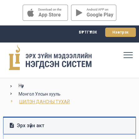
БҮРТГҮҮЛЭХ
Нэвтрэх
Нүүр
Монгол Улсын хууль
ШИЛЭН ДАНСНЫ ТУХАЙ
Эрх зүйн акт