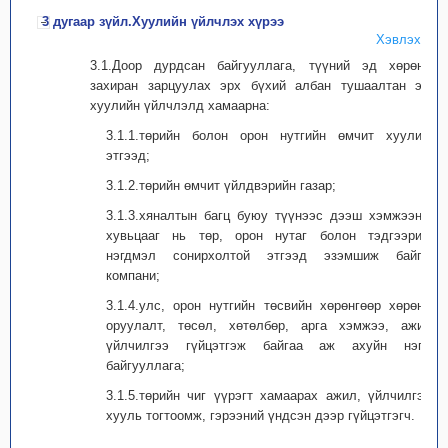
3 дугаар зүйл.Хуулийн үйлчлэх хүрээ
Хэвлэх
3.1.Доор дурдсан байгууллага, түүний эд хөрөнгө
захиран зарцуулах эрх бүхий албан тушаалтан энэ
хуулийн үйлчлэлд хамаарна:
3.1.1.төрийн болон орон нутгийн өмчит хуулийн
этгээд;
3.1.2.төрийн өмчит үйлдвэрийн газар;
3.1.3.хяналтын багц буюу түүнээс дээш хэмжээний
хувьцааг нь төр, орон нутаг болон тэдгээрийн
нэгдмэл сонирхолтой этгээд эзэмшиж байгаа
компани;
3.1.4.улс, орон нутгийн төсвийн хөрөнгөөр хөрөнгө
оруулалт, төсөл, хөтөлбөр, арга хэмжээ, ажил,
үйлчилгээ гүйцэтгэж байгаа аж ахуйн нэгж,
байгууллага;
3.1.5.төрийн чиг үүрэгт хамаарах ажил, үйлчилгээг
хууль тогтоомж, гэрээний үндсэн дээр гүйцэтгэгч.