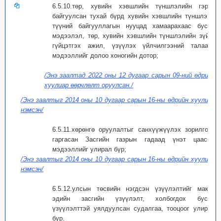
6.5.10.төр, хувийн хэвшлийн түншлэлийн гэрээ
байгуулсан тухай бүрд хувийн хэвшлийн түншлэгч,
түүний байгууллагын нууцад хамаарахаас бусад
мэдээлэл, төр, хувийн хэвшлийн түншлэлийн зүйл,
гүйцэтгэх ажил, үзүүлэх үйлчилгээний талаарх
мэдээллийг долоо хоногийн дотор;
/Энэ заалтад 2022 оны 12 дугаар сарын 09-ний өдрийн
хуулиар өөрчлөлт оруулсан./
/Энэ заалтыг 2014 оны 10 дугаар сарын 16-ны өдрийн хуулиар
нэмсэн/
6.5.11.хөрөнгө оруулалтыг санхүүжүүлэх зорилгоор
гаргасан Засгийн газрын гадаад үнэт цаасны
мэдээллийг улирал бүр;
/Энэ заалтыг 2014 оны 10 дугаар сарын 16-ны өдрийн хуулиар
нэмсэн/
6.5.12.улсын төсвийн нэгдсэн үзүүлэлтийг макро
эдийн засгийн үзүүлэлт, холбогдох бусад
үзүүлэлттэй уялдуулсан судалгаа, тооцоог улирал
бүр.