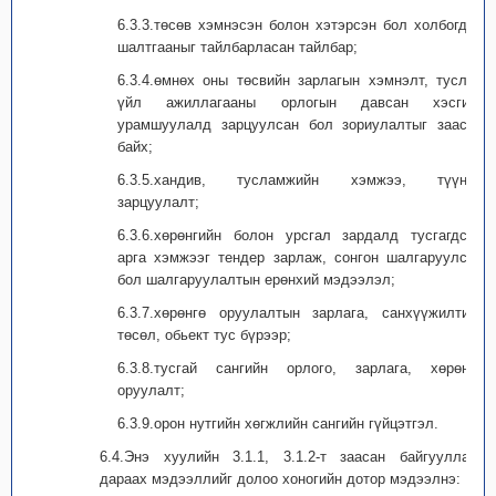
6.3.3.төсөв хэмнэсэн болон хэтэрсэн бол холбогдох
шалтгааныг тайлбарласан тайлбар;
6.3.4.өмнөх оны төсвийн зарлагын хэмнэлт, туслах
үйл ажиллагааны орлогын давсан хэсгийг
урамшуулалд зарцуулсан бол зориулалтыг заасан
байх;
6.3.5.хандив, тусламжийн хэмжээ, түүний
зарцуулалт;
6.3.6.хөрөнгийн болон урсгал зардалд тусгагдсан
арга хэмжээг тендер зарлаж, сонгон шалгаруулсан
бол шалгаруулалтын ерөнхий мэдээлэл;
6.3.7.хөрөнгө оруулалтын зарлага, санхүүжилтийг
төсөл, обьект тус бүрээр;
6.3.8.тусгай сангийн орлого, зарлага, хөрөнгө
оруулалт;
6.3.9.орон нутгийн хөгжлийн сангийн гүйцэтгэл.
6.4.Энэ хуулийн 3.1.1, 3.1.2-т заасан байгууллага
дараах мэдээллийг долоо хоногийн дотор мэдээлнэ: