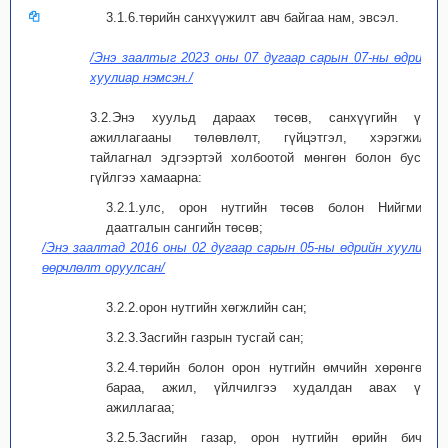
3.1.6.төрийн санхүүжилт авч байгаа нам, эвсэл.
/Энэ заалтыг 2023 оны 07 дугаар сарын 07-ны өдрийн
хуулиар нэмсэн./
3.2.Энэ хуульд дараах төсөв, санхүүгийн үйл
ажиллагааны төлөвлөлт, гүйцэтгэл, хэрэгжилт,
тайлагнал эдгээртэй холбоотой мөнгөн болон бусад
гүйлгээ хамаарна:
3.2.1.улс, орон нутгийн төсөв болон Нийгмийн
даатгалын сангийн төсөв;
/Энэ заалтад 2016 оны 02 дугаар сарын 05-ны өдрийн хуулиар
өөрчлөлт оруулсан/
3.2.2.орон нутгийн хөгжлийн сан;
3.2.3.Засгийн газрын тусгай сан;
3.2.4.төрийн болон орон нутгийн өмчийн хөрөнгөөр
бараа, ажил, үйлчилгээ худалдан авах үйл
ажиллагаа;
3.2.5.Засгийн газар, орон нутгийн өрийн бичиг,