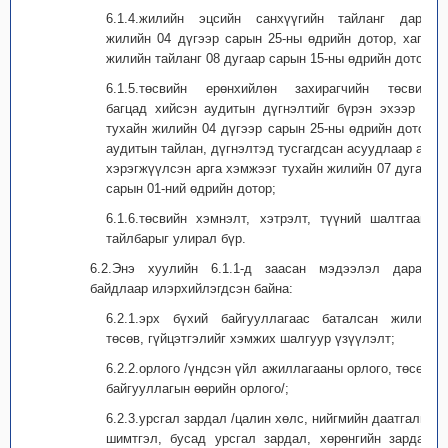
6.1.4.жилийн эцсийн санхүүгийн тайланг дараа
жилийн 04 дүгээр сарын 25-ны өдрийн дотор, хагас
жилийн тайланг 08 дугаар сарын 15-ны өдрийн дотор;
6.1.5.төсвийн ерөнхийлөн захирагчийн төсвийн
багцад хийсэн аудитын дүгнэлтийг бүрэн эхээр нь
тухайн жилийн 04 дүгээр сарын 25-ны өдрийн дотор,
аудитын тайлан, дүгнэлтэд тусгагдсан асуудлаар авч
хэрэгжүүлсэн арга хэмжээг тухайн жилийн 07 дугаар
сарын 01-ний өдрийн дотор;
6.1.6.төсвийн хэмнэлт, хэтрэлт, түүний шалтгааны
тайлбарыг улирал бүр.
6.2.Энэ хуулийн 6.1.1-д заасан мэдээлэл дараах
байдлаар илэрхийлэгдсэн байна:
6.2.1.эрх бүхий байгууллагаас баталсан жилийн
төсөв, гүйцэтгэлийг хэмжих шалгуур үзүүлэлт;
6.2.2.орлого /үндсэн үйл ажиллагааны орлого, төсөвт
байгууллагын өөрийн орлого/;
6.2.3.урсгал зардал /цалин хөлс, нийгмийн даатгалын
шимтгэл, бусад урсгал зардал, хөрөнгийн зардал,