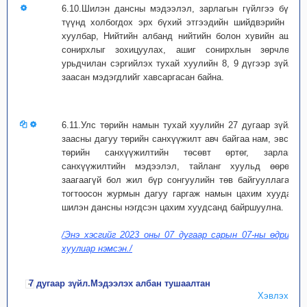
6.10.Шилэн дансны мэдээлэл, зарлагын гүйлгээ бүрд
түүнд холбогдох эрх бүхий этгээдийн шийдвэрийн эх
хуулбар, Нийтийн албанд нийтийн болон хувийн ашиг
сонирхлыг зохицуулах, ашиг сонирхлын зөрчлөөс
урьдчилан сэргийлэх тухай хуулийн 8, 9 дүгээр зүйлд
заасан мэдэгдлийг хавсаргасан байна.
6.11.Улс төрийн намын тухай хуулийн 27 дугаар зүйлд
заасны дагуу төрийн санхүүжилт авч байгаа нам, эвсэл
төрийн санхүүжилтийн төсөвт өртөг, зарлага,
санхүүжилтийн мэдээлэл, тайланг хуульд өөрөөр
заагаагүй бол жил бүр сонгуулийн төв байгууллагаас
тогтоосон журмын дагуу гаргаж намын цахим хуудас,
шилэн дансны нэгдсэн цахим хуудсанд байршуулна.
/Энэ хэсгийг 2023 оны 07 дугаар сарын 07-ны өдрийн
хуулиар нэмсэн./
7 дугаар зүйл.Мэдээлэх албан тушаалтан
Хэвлэх