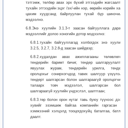
тэтгэмж, төлбөр авах эрх бүхий этгээдийн жагсаалтыг
тухайн этгээдийн эцэг /эх/-ийн нэр, өөрийн нэрийн хамт
цахим хуудсанд байрлуулан тухай бүр шинэчилж
мэдээлнэ.
6.8.Энэ хуулийн 3.1.3-т заасан байгууллага дараах
мэдээллийг долоо хоногийн дотор мэдээлнэ:
6.8.1.тухайн байгууллагад холбогдох энэ хуулийн
3.2.5, 3.2.7, 3.2.8-д заасан шийдвэр;
6.8.2.худалдан авах ажиллагааны төлөвлөгөө,
тендерийн баримт бичиг, тендер шалгаруулалтыг
явуулах журам, тендерийн урилга, тендерт
оролцохыг сонирхогчдод тавих шалгуур үзүүлэлт,
тендерт шалгарсан болон шалгараагүй оролцогчийн
талаарх товч мэдээлэл, шалгарсан болон
шалгараагүй хуулийн үндэслэл, шалтгаан;
6.8.3.төр болон орон нутаг тавь буюу түүнээс дээш
хувийг эзэмшиж байгаа компанийн гаргасан их
хэмжээний хэлцэлд тооцогдохуйц баталгаа, батлан
даалт.