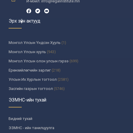
И-мэйл: info@legalinstitute.mn
Эрх зүйн актууд
Монгол Улсын Үндсэн Хууль
(1)
Монгол Улсын хууль
(943)
Монгол Улсын олон улсын гэрээ
(699)
Ерөнхийлөгчийн зарлиг
(218)
Улсын Их Хурлын тогтоол
(2581)
Засгийн газрын тогтоол
(5746)
Үндсэн хуулийн цэцийн шийдвэр
(335)
ЭЗМНС-ийн тухай
Улсын дээд шүүхийн тогтоол
(259)
УИХ-аас томилогддог байгууллагын дарга, түүнтэй адилтгах албан
Бидний тухай
тушаалтны шийдвэр
(130)
ЭЗМНС - ийн танилцуулга
Сайдын тушаал
(987)