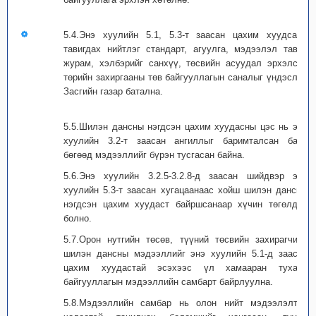
5.4.Энэ хуулийн 5.1, 5.3-т заасан цахим хуудсанд
тавигдах нийтлэг стандарт, агуулга, мэдээлэл тавих
журам, хэлбэрийг санхүү, төсвийн асуудал эрхэлсэн
төрийн захиргааны төв байгууллагын саналыг үндэслэн
Засгийн газар батална.
5.5.Шилэн дансны нэгдсэн цахим хуудасны цэс нь энэ
хуулийн 3.2-т заасан ангиллыг баримталсан байх
бөгөөд мэдээллийг бүрэн тусгасан байна.
5.6.Энэ хуулийн 3.2.5-3.2.8-д заасан шийдвэр энэ
хуулийн 5.3-т заасан хугацаанаас хойш шилэн дансны
нэгдсэн цахим хуудаст байршсанаар хүчин төгөлдөр
болно.
5.7.Орон нутгийн төсөв, түүний төсвийн захирагчийн
шилэн дансны мэдээллийг энэ хуулийн 5.1-д заасан
цахим хуудастай эсэхээс үл хамааран тухайн
байгууллагын мэдээллийн самбарт байрлуулна.
5.8.Мэдээллийн самбар нь олон нийт мэдээлэлтэй