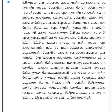
6.9.Арван сая төгрөгөөс дээш үнийн дүнгээр улс, орон
нутгийн төсөв, Засгийн газрын болон орон нутгийн
тусгай зориулалтын сан, орон нутгийн хөгжлийн сангийн
хөрөнгө оруулалт, санхүүжилт, Засгийн газар, түүний
харьяа байгууллагаас гаргасан бонд, үнэт цаас, өрийн
бичиг, баталгаа, төр, хувийн хэвшлийн түншлэлийн
гэрээний дагуу хэрэгжүүлж байгаа төсөл, хөтөлбөр,
арга хэмжээний дагуу санхүүжиж байгаа энэ хуулийн
3.1.4, 3.1.5-д заасан этгээд нь нийт төсөвт өртөг,
хэрэгжилтийн явц, үе шат, зарлага, санхүүжилтийн
мэдээллийг Засгийн газраас тогтоосон журмын дагуу
улирал бүр хөрөнгө оруулалт, санхүүжилтээ хүлээн
авсан төсвийн байгууллагын цахим хуудас, мэдээллийн
самбар, шилэн дансны нэгдсэн цахим хуудсанд
байрлуулах ба шаардлагатай гэж үзвэл олон нийтийн
бусад цахим хуудас, өөрийн цахим хуудсаар давхар
мэдээлж болно. Мэдээллийг төсвийн байгууллагын
цахим хуудас, мэдээллийн самбар, шилэн дансны
нэгдсэн цахим хуудсанд байрлуулахад энэ хуулийн
3.1.4, 3.1.5-д заасан этгээд төлбөр төлөхгүй.