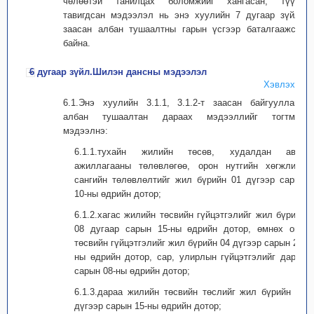
чөлөөтэй танилцах боломжийг хангасан, түүнд
тавигдсан мэдээлэл нь энэ хуулийн 7 дугаар зүйлд
заасан албан тушаалтны гарын үсгээр баталгаажсан
байна.
6 дугаар зүйл.Шилэн дансны мэдээлэл
Хэвлэх
6.1.Энэ хуулийн 3.1.1, 3.1.2-т заасан байгууллага,
албан тушаалтан дараах мэдээллийг тогтмол
мэдээлнэ:
6.1.1.тухайн жилийн төсөв, худалдан авах
ажиллагааны төлөвлөгөө, орон нутгийн хөгжлийн
сангийн төлөвлөлтийг жил бүрийн 01 дүгээр сарын
10-ны өдрийн дотор;
6.1.2.хагас жилийн төсвийн гүйцэтгэлийг жил бүрийн
08 дугаар сарын 15-ны өдрийн дотор, өмнөх оны
төсвийн гүйцэтгэлийг жил бүрийн 04 дүгээр сарын 25-
ны өдрийн дотор, сар, улирлын гүйцэтгэлийг дараа
сарын 08-ны өдрийн дотор;
6.1.3.дараа жилийн төсвийн төслийг жил бүрийн 09
дүгээр сарын 15-ны өдрийн дотор;