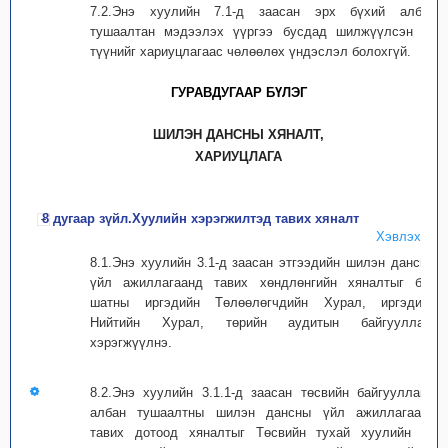
7.2.Энэ хуулийн 7.1-д заасан эрх бүхий албан
тушаалтан мэдээлэх үүргээ бусдад шилжүүлсэн нь
түүнийг хариуцлагаас чөлөөлөх үндэслэл болохгүй.
ГУРАВДУГААР БҮЛЭГ
ШИЛЭН ДАНСНЫ ХЯНАЛТ,
ХАРИУЦЛАГА
8 дугаар зүйл.Хуулийн хэрэгжилтэд тавих хяналт
Хэвлэх
8.1.Энэ хуулийн 3.1-д заасан этгээдийн шилэн дансны
үйл ажиллагаанд тавих хөндлөнгийн хяналтыг бүх
шатны иргэдийн Төлөөлөгчдийн Хурал, иргэдийн
Нийтийн Хурал, төрийн аудитын байгууллага
хэрэгжүүлнэ.
8.2.Энэ хуулийн 3.1.1-д заасан төсвийн байгууллага,
албан тушаалтны шилэн дансны үйл ажиллагаанд
тавих дотоод хяналтыг Төсвийн тухай хуулийн 69