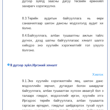
дүгээр зүйлд заасны дагуу төсвийн ерөнхийлөн
захирагч хэрэгжүүлнэ.
8.3.Төрийн аудитын байгууллага нь өөрийн
санаачилгаар шилэн дансны мэдээлэлд аудит хийж
болно.
8.4.Байгууллага, албан тушаалтны ажлын тайланг
дүгнэх, дээд шатны байгууллагаас хяналт шалгалт
хийхдээ энэ хуулийн хэрэгжилтийг гол үзүүлэлт
болгоно.
9 дүгээр зүйл.Иргэний хяналт
Хэвлэх
9.1.Энэ хуулийн хэрэгжилтийн явц, шилэн дансны
мэдээллийн зөрчил, дутагдал болон шаардлагыг
байгууллага, албан тушаалтан хүлээн аваагүй бол энэ
талаарх гомдол, мэдээллийг иргэн, хуулийн этгээд
Иргэдээс төрийн байгууллага, албан тушаалтанд
гаргасан өргөдөл, гомдлыг шийдвэрлэх тухай хуульд