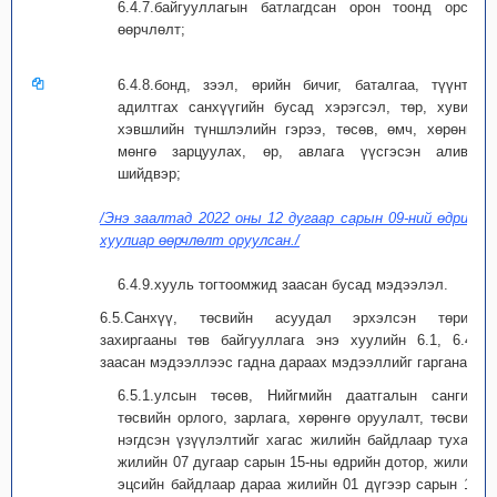
6.4.7.байгууллагын батлагдсан орон тоонд орсон
өөрчлөлт;
6.4.8.бонд, зээл, өрийн бичиг, баталгаа, түүнтэй
адилтгах санхүүгийн бусад хэрэгсэл, төр, хувийн
хэвшлийн түншлэлийн гэрээ, төсөв, өмч, хөрөнгө,
мөнгө зарцуулах, өр, авлага үүсгэсэн аливаа
шийдвэр;
/Энэ заалтад 2022 оны 12 дугаар сарын 09-ний өдрийн
хуулиар өөрчлөлт оруулсан./
6.4.9.хууль тогтоомжид заасан бусад мэдээлэл.
6.5.Санхүү, төсвийн асуудал эрхэлсэн төрийн
захиргааны төв байгууллага энэ хуулийн 6.1, 6.4-т
заасан мэдээллээс гадна дараах мэдээллийг гаргана:
6.5.1.улсын төсөв, Нийгмийн даатгалын сангийн
төсвийн орлого, зарлага, хөрөнгө оруулалт, төсвийн
нэгдсэн үзүүлэлтийг хагас жилийн байдлаар тухайн
жилийн 07 дугаар сарын 15-ны өдрийн дотор, жилийн
эцсийн байдлаар дараа жилийн 01 дүгээр сарын 15-