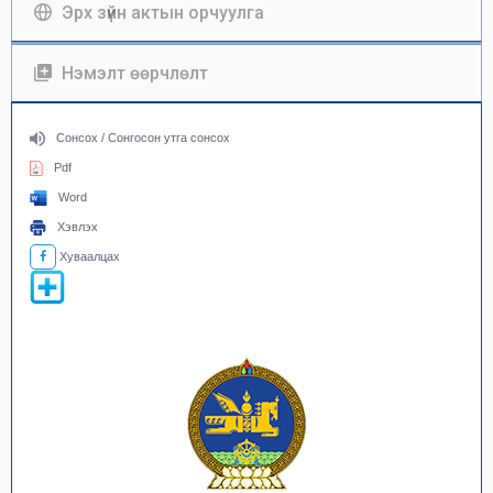
Эрх зүйн актын орчуулга
Нэмэлт өөрчлөлт
Сонсох / Сонгосон утга сонсох
Pdf
Word
Хэвлэх
Хуваалцах