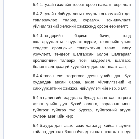
6.4.1.тухайн жилийн төсөвт орсон нэмэлт, өөрчлөлт;
6.4.2.тухайн байгууллагын хууль тогтоомжийн дагуу
төвлөрүүлэх төлбөр, хураамж, зохицуулалтын
үйлчилгээний хөлсний хэмжээнд орсон өөрчлөлт;
6.4.3.тендерийн баримт бичиг, тендер
шалгаруулалтыг явуулах журам, тендерийн урилга,
тендерт оролцохыг сонирхогчид тавих шалгуур
үзүүлэлт, тендерт шалгарсан болон шалгараагүй
оролцогчийн талаарх товч мэдээлэл, шалгарсан
болон шалгараагүй хуулийн үндэслэл, шалтгаан;
6.4.4.таван сая төгрөгөөс дээш үнийн дүн бүхий
худалдан авсан бараа, ажил үйлчилгээний нэр,
санхүүжилтийн хэмжээ, нийлүүлэгчийн нэр, хаяг;
6.4.5.цалингийн зардлаас бусад таван сая төгрөгөөс
дээш үнийн дүн бүхий орлого, зарлагын мөнгөн
гүйлгээг гүйлгээ тус бүрээр, гүйлгээний агуулга,
хүлээн авагчийн нэр;
6.4.6.худалдан авах ажиллагаанд хийсэн аудитын
тайлан, дүгнэлт болон бусад хяналт шалгалтын дүн;