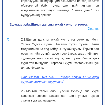
хэрэгжүүлэх шийдвэр, үйл ажиллагаа ил тод, нээлттэй,
ойлгомжтой байх, түүнд олон нийт хяналт тавих
мэдээллийн тогтолцоо /цаашид "шилэн данс" гэх/-г
бүрдүүлэхэд оршино.
2 дугаар зүйл.Шилэн дансны тухай хууль тогтоомж
Хэвлэх
2.1.Шилэн дансны тухай хууль тогтоомж нь Монгол
Улсын Үндсэн хууль, Төсвийн тухай хууль, Нийтийн
мэдээллийн ил тод байдлын тухай хууль, Төрийн болон
орон нутгийн өмчийн хөрөнгөөр бараа, ажил, үйлчилгээ
худалдан авах тухай хууль, энэ хууль болон эдгээр
хуультай нийцүүлэн гаргасан хууль тогтоомжийн бусад
актаас бүрдэнэ.
/Энэ хэсэгт 2021 оны 12 дугаар сарын 17-ны өдрийн
хуулиар өөрчлөлт оруулсан./
2.2.Монгол Улсын олон улсын гэрээнд энэ хуульд
зааснаас өөрөөр заасан бол олон улсын гэрээний
заалтыг дагаж мөрдөнө.