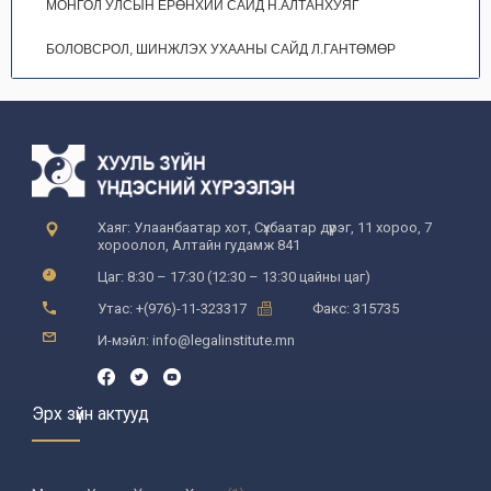
МОНГОЛ УЛСЫН ЕРӨНХИЙ САЙД Н.АЛТАНХУЯГ
БОЛОВСРОЛ, ШИНЖЛЭХ УХААНЫ САЙД Л.ГАНТӨМӨР
Хаяг: Улаанбаатар хот, Сүхбаатар дүүрэг, 11 хороо, 7
хороолол, Алтайн гудамж 841
Цаг: 8:30 – 17:30 (12:30 – 13:30 цайны цаг)
Утас: +(976)-11-323317
Факс: 315735
И-мэйл: info@legalinstitute.mn
Эрх зүйн актууд