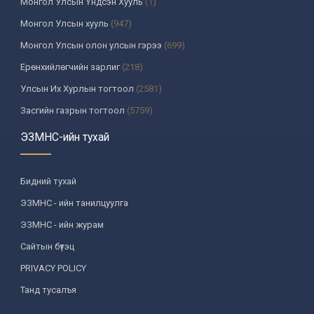
Монгол Улсын Үндсэн Хууль
(1)
Монгол Улсын хууль
(947)
Монгол Улсын олон улсын гэрээ
(699)
Ерөнхийлөгчийн зарлиг
(218)
Улсын Их Хурлын тогтоол
(2581)
Засгийн газрын тогтоол
(5759)
Үндсэн хуулийн цэцийн шийдвэр
(335)
ЭЗМНС-ийн тухай
Улсын дээд шүүхийн тогтоол
(259)
УИХ-аас томилогддог байгууллагын дарга, түүнтэй адилтгах албан
Бидний тухай
тушаалтны шийдвэр
(130)
ЭЗМНС - ийн танилцуулга
Сайдын тушаал
(987)
ЭЗМНС - ийн журам
Засгийн газрын агентлагийн даргын тушаал
(215)
Сайтын бүтэц
Хууль, хяналтын байгууллага
(6)
PRIVACY POLICY
Төрийн зарим чиг үүргийг хууль болон гэрээний үндсэн дээр
хэрэгжүүлж буй байгууллага
(3)
Танд тусалъя
Аймаг, нийслэлийн ИТХ-ын шийдвэр
(1208)