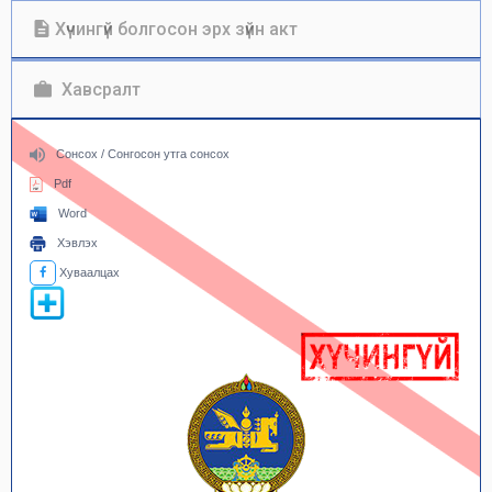
Хүчингүй болгосон эрх зүйн акт
Хавсралт
Сонсох / Сонгосон утга сонсох
Pdf
Word
Хэвлэх
Хуваалцах