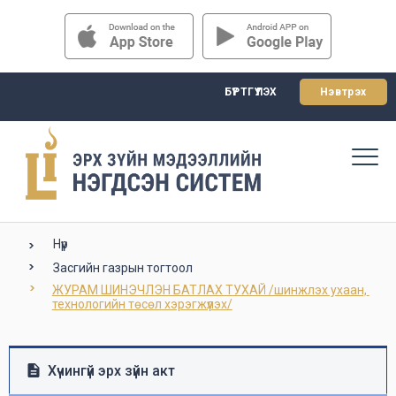
БҮРТГҮҮЛЭХ
Нэвтрэх
Нүүр
Засгийн газрын тогтоол
ЖУРАМ ШИНЭЧЛЭН БАТЛАХ ТУХАЙ /шинжлэх ухаан, 
технологийн төсөл хэрэгжүүлэх/
Хүчингүй эрх зүйн акт