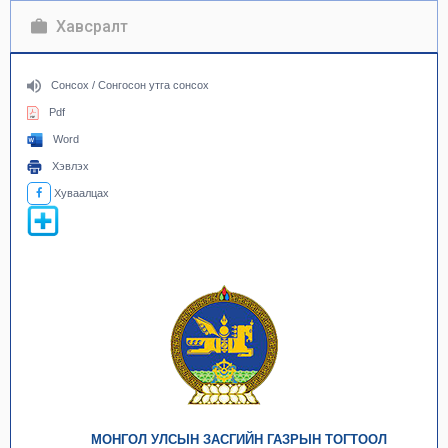
Хавсралт
Сонсох / Сонгосон утга сонсох
Pdf
Word
Хэвлэх
Хуваалцах
МОНГОЛ УЛСЫН ЗАСГИЙН ГАЗРЫН ТОГТООЛ