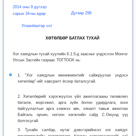
2014 оны 9 дүгээр
Дугаар 298
сарын 18-ны өдөр
Улаанбаатар хот
ХӨТӨЛБӨР БАТЛАХ ТУХАЙ
Хог хаягдлын тухай хуулийн 6.1.5-д заасныг үндэслэн Монгол
Улсын Засгийн газраас ТОГТООХ нь:
1. "Хог хаягдлын менежментийг сайжруулах үндэсний
хөтөлбөр"-ийг хавсралт ёсоор баталсугай.
2. Хөтөлбөрийг хэрэгжүүлэх үйл ажиллагааны төлөвлөгөөг
баталж, мэргэжил, арга зүйн болон удирдлага, зохион
байгуулалтын арга хэмжээ авч, хяналт тавьж ажиллахыг
Байгаль орчин, ногоон хөгжлийн сайд С.Оюунд үүрэг
болгосугай.
3. Тухайн салбар, нутаг дэвсгэрийнхээ хог хаягдлын
менежментийн төлөвлөгөөг батлан хэрэгжүүлэхийг сайд,