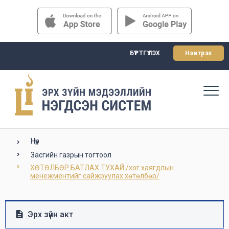
БҮРТГҮҮЛЭХ
Нэвтрэх
Нүүр
Засгийн газрын тогтоол
ХӨТӨЛБӨР БАТЛАХ ТУХАЙ /хог хаягдлын 
менежментийг сайжруулах хөтөлбөр/
Эрх зүйн акт