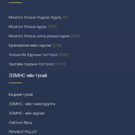
Монгол Улсын Үндсэн Хууль
(1)
Монгол Улсын хууль
(947)
Монгол Улсын олон улсын гэрээ
(699)
Ерөнхийлөгчийн зарлиг
(218)
Улсын Их Хурлын тогтоол
(2581)
Засгийн газрын тогтоол
(5759)
Үндсэн хуулийн цэцийн шийдвэр
(335)
ЭЗМНС-ийн тухай
Улсын дээд шүүхийн тогтоол
(259)
УИХ-аас томилогддог байгууллагын дарга, түүнтэй адилтгах албан
Бидний тухай
тушаалтны шийдвэр
(130)
ЭЗМНС - ийн танилцуулга
Сайдын тушаал
(987)
ЭЗМНС - ийн журам
Засгийн газрын агентлагийн даргын тушаал
(215)
Сайтын бүтэц
Хууль, хяналтын байгууллага
(6)
PRIVACY POLICY
Төрийн зарим чиг үүргийг хууль болон гэрээний үндсэн дээр