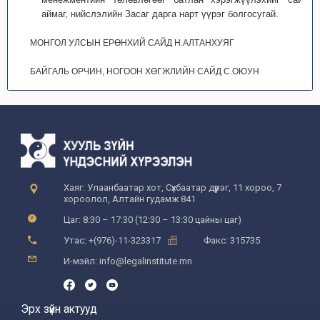
аймаг, нийслэлийн Засаг дарга нарт үүрэг болгосугай.
МОНГОЛ УЛСЫН ЕРӨНХИЙ САЙД Н.АЛТАНХУЯГ
БАЙГАЛЬ ОРЧИН, НОГООН ХӨГЖЛИЙН САЙД С.ОЮУН
Хаяг: Улаанбаатар хот, Сүхбаатар дүүрэг, 11 хороо, 7
хороолол, Алтайн гудамж 841
Цаг: 8:30 – 17:30 (12:30 – 13:30 цайны цаг)
Утас: +(976)-11-323317
Факс: 315735
И-мэйл: info@legalinstitute.mn
Эрх зүйн актууд