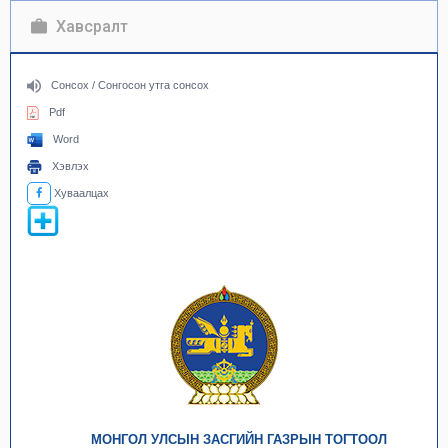
Хавсралт
Сонсох / Сонгосон утга сонсох
Pdf
Word
Хэвлэх
Хуваалцах
МОНГОЛ УЛСЫН ЗАСГИЙН ГАЗРЫН ТОГТООЛ