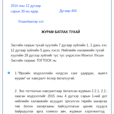
2014 оны 12 дугаар
Дугаар 404
сарын 30-ны өдөр
Улаанбаатар хот
ЖУРАМ БАТЛАХ ТУХАЙ
Засгийн газрын тухай хуулийн 7 дугаар зүйлийн 1, 2 дахь хэсэг,
12 дугаар зүйлийн 5 дахь хэсэг, Нийгмийн халамжийн тухай
хуулийн 29 дүгээр зүйлийг тус тус үндэслэн Монгол Улсын
Засгийн газраас ТОГТООХ нь:
1."Өрхийн мэдээллийн нэгдсэн санг удирдах, ашиглах
журам"-ыг хавсралт ёсоор баталсугай.
2. Энэ тогтоолын хавсралтаар баталсан журмын 2.2.1, 2.2.2-т
заасан мэдээллийг 2015 оны 4 дүгээр сарын 1-ний дотор
нийгмийн халамжийн асуудал эрхэлсэн төрийн захиргааны
төв болон захиргааны байгууллагын цахим хуудсанд
байршуулах арга хэмжээ авч, журмын хэрэгжилтэд нь