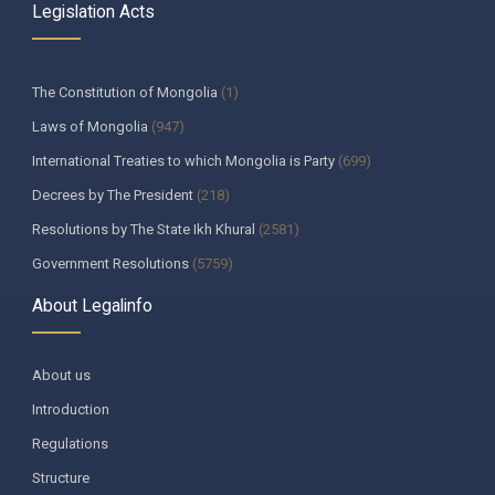
Legislation Acts
The Constitution of Mongolia
(1)
Laws of Mongolia
(947)
International Treaties to which Mongolia is Party
(699)
Decrees by The President
(218)
Resolutions by The State Ikh Khural
(2581)
Government Resolutions
(5759)
Decisions by The Constitutional Court of Mongolia
(335)
About Legalinfo
Resolutions by The State Supreme Court
(259)
Decisions by The Heads of the bodies appointed by The Parliament
About us
(130)
Introduction
Ministerial decrees
(987)
Regulations
Regulations by government agencies
(215)
Structure
Хууль, хяналтын байгууллага
(6)