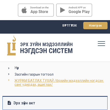
БҮРТГҮҮЛЭХ
Нэвтрэх
Нүүр
Засгийн газрын тогтоол
ЖУРАМ БАТЛАХ ТУХАЙ /Өрхийн мэдээллийн нэгдсэн 
санг удирдах, ашиглах/
Эрх зүйн акт