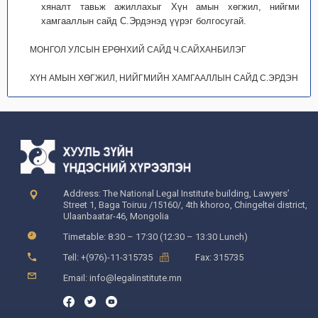
хяналт тавьж ажиллахыг Хүн амын хөгжил, нийгмийн
хамгааллын сайд С.Эрдэнэд үүрэг болгосугай.
МОНГОЛ УЛСЫН ЕРӨНХИЙ САЙД Ч.САЙХАНБИЛЭГ
ХҮН АМЫН ХӨГЖИЛ, НИЙГМИЙН ХАМГААЛЛЫН САЙД С.ЭРДЭНЭ
Address: The National Legal Institute building, Lawyers’
Street 1, Baga Toiruu /15160/, 4th khoroo, Chingeltei district,
Ulaanbaatar-46, Mongolia
Timetable: 8:30 – 17:30 (12:30 – 13:30 Lunch)
Tell: +(976)-11-315735
Fax: 315735
Email: info@legalinstitute.mn