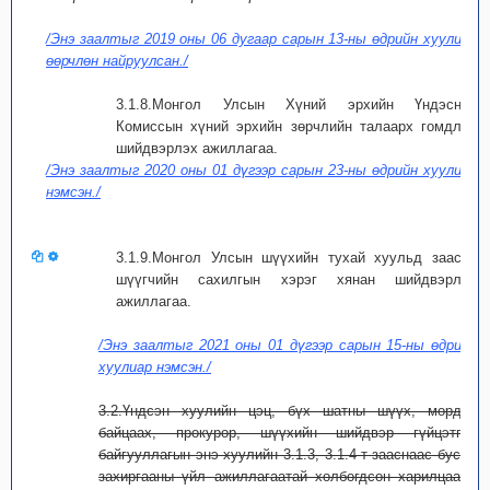
/Энэ заалтыг 2019 оны 06 дугаар сарын 13-ны өдрийн хуулиар
өөрчлөн найруулсан./
3.1.8.Монгол Улсын Хүний эрхийн Үндэсний
Комиссын хүний эрхийн зөрчлийн талаарх гомдлыг
шийдвэрлэх ажиллагаа.
/Энэ заалтыг 2020 оны 01 дүгээр сарын 23-ны өдрийн хуулиар
нэмсэн./
3.1.9.Монгол Улсын шүүхийн тухай хуульд заасан
шүүгчийн сахилгын хэрэг хянан шийдвэрлэх
ажиллагаа.
/Энэ заалтыг 2021 оны 01 дүгээр сарын 15-ны өдрийн
хуулиар нэмсэн./
3.2.Үндсэн хуулийн цэц, бүх шатны шүүх, мөрдөн
байцаах, прокурор, шүүхийн шийдвэр гүйцэтгэх
байгууллагын энэ хуулийн 3.1.3, 3.1.4-т зааснаас бусад
захиргааны үйл ажиллагаатай холбогдсон харилцаанд