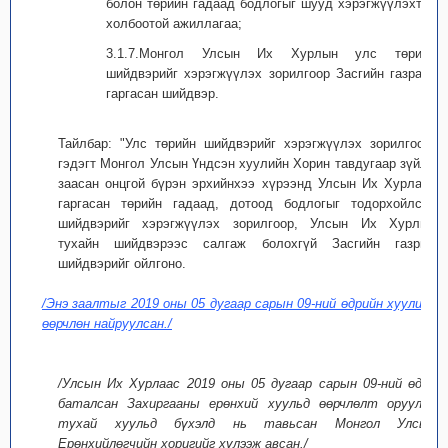
болон төрийн гадаад бодлогыг шууд хэрэгжүүлэхтэй
холбоотой ажиллагаа;
3.1.7.Монгол Улсын Их Хурлын улс төрийн
шийдвэрийг хэрэгжүүлэх зорилгоор Засгийн газраас
гаргасан шийдвэр.
Тайлбар: "Улс төрийн шийдвэрийг хэрэгжүүлэх зорилгоор"
гэдэгт Монгол Улсын Үндсэн хуулийн Хорин тавдугаар зүйлд
заасан онцгой бүрэн эрхийнхээ хүрээнд Улсын Их Хурлаас
гаргасан төрийн гадаад, дотоод бодлогыг тодорхойлсон
шийдвэрийг хэрэгжүүлэх зорилгоор, Улсын Их Хурлын
тухайн шийдвэрээс салгаж болохгүй Засгийн газрын
шийдвэрийг ойлгоно.
/Энэ заалтыг 2019 оны 05 дугаар сарын 09-ний өдрийн хуулиар
өөрчлөн найруулсан./
/Улсын Их Хурлаас 2019 оны 05 дугаар сарын 09-ний өдөр
баталсан Захиргааны ерөнхий хуульд өөрчлөлт оруулах
тухай хуульд бүхэлд нь тавьсан Монгол Улсын
Ерөнхийлөгчийн хоригийг хүлээж авсан./