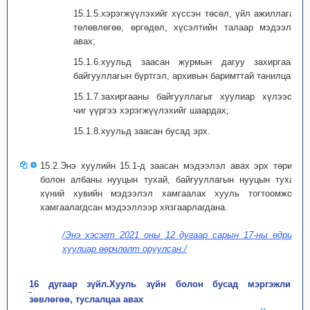
15.1.5.хэрэгжүүлэхийг хүссэн төсөл, үйл ажиллагаа,
төлөвлөгөө, өргөдөл, хүсэлтийн талаар мэдээлэл
авах;
15.1.6.хуульд заасан журмын дагуу захиргааны
байгууллагын бүртгэл, архивын баримттай танилцах;
15.1.7.захиргааны байгууллагыг хуулиар хүлээсэн
чиг үүргээ хэрэгжүүлэхийг шаардах;
15.1.8.хуульд заасан бусад эрх.
15.2.Энэ хуулийн 15.1-д заасан мэдээлэл авах эрх төрийн
болон албаны нууцын тухай, байгууллагын нууцын тухай,
хүний хувийн мэдээлэл хамгаалах хууль тогтоомжоор
хамгаалагдсан мэдээллээр хязгаарлагдана.
/Энэ хэсэгт 2021 оны 12 дугаар сарын 17-ны өдрийн
хуулиар өөрчлөлт оруулсан./
16 дугаар зүйл.Хууль зүйн болон бусад мэргэжлийн
зөвлөгөө, туслалцаа авах