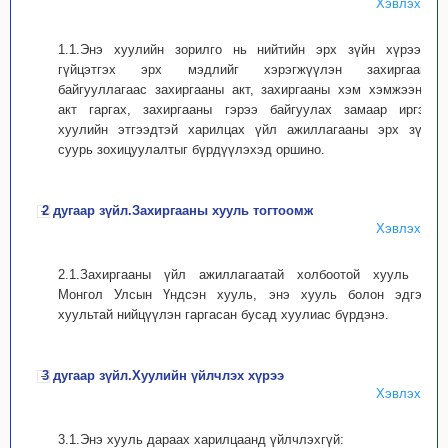
Хэвлэх
1.1.Энэ хуулийн зорилго нь нийтийн эрх зүйн хүрээнд
гүйцэтгэх эрх мэдлийг хэрэгжүүлэн захиргааны
байгууллагаас захиргааны акт, захиргааны хэм хэмжээний
акт гаргах, захиргааны гэрээ байгуулах замаар иргэн,
хуулийн этгээдтэй харилцах үйл ажиллагааны эрх зүйн
суурь зохицуулалтыг бүрдүүлэхэд оршино.
2 дугаар зүйл.Захиргааны хууль тогтоомж
Хэвлэх
2.1.Захиргааны үйл ажиллагаатай холбоотой хууль нь
Монгол Улсын Үндсэн хууль, энэ хууль болон эдгээр
хуультай нийцүүлэн гаргасан бусад хуулиас бүрдэнэ.
3 дугаар зүйл.Хуулийн үйлчлэх хүрээ
Хэвлэх
3.1.Энэ хууль дараах харилцаанд үйлчлэхгүй: