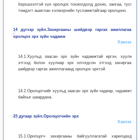
бэрхшээлтэй хүн оролцох тохиолдолд дохио, зангаа, тусгай
тэмдэгт ашиглан хэлмэрчийн тусламжтайгаар оролцоно.
14 дүгээр зүйл.Захиргааны шийдвэр гаргах ажиллагаанд
оролцох эрх зүйн чадамж
Хэвлэх
14.1.Хуульд заасан эрх зүйн чадамжтай иргэн, хуулийн
этгээд болон хуулиар эрх олгогдсон этгээд захиргааны
шийдвэр гаргах ажиллагаанд оролцох эрхтэй.
14.2.Оролцогчийг хуульд заасан эрх зүйн чадвар, чадамжтай
байхыг шаардана.
15 дугаар зүйл.Оролцогчийн эрх
Хэвлэх
15.1.Оролцогч захиргааны байгууллагатай харилцахдаа