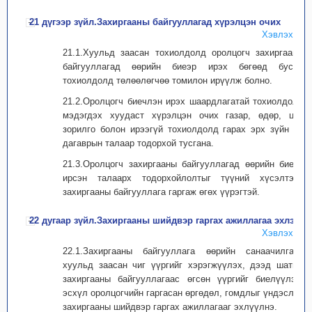
21 дүгээр зүйл.Захиргааны байгууллагад хүрэлцэн очих
Хэвлэх
21.1.Хуульд заасан тохиолдолд оролцогч захиргааны
байгууллагад өөрийн биеэр ирэх бөгөөд бусад
тохиолдолд төлөөлөгчөө томилон ирүүлж болно.
21.2.Оролцогч биечлэн ирэх шаардлагатай тохиолдолд
мэдэгдэх хуудаст хүрэлцэн очих газар, өдөр, цаг,
зорилго болон ирээгүй тохиолдолд гарах эрх зүйн үр
дагаврын талаар тодорхой тусгана.
21.3.Оролцогч захиргааны байгууллагад өөрийн биеэр
ирсэн талаарх тодорхойлолтыг түүний хүсэлтээр
захиргааны байгууллага гаргаж өгөх үүрэгтэй.
22 дугаар зүйл.Захиргааны шийдвэр гаргах ажиллагаа эхлэх
Хэвлэх
22.1.Захиргааны байгууллага өөрийн санаачилгаар
хуульд заасан чиг үүргийг хэрэгжүүлэх, дээд шатны
захиргааны байгууллагаас өгсөн үүргийг биелүүлэх,
эсхүл оролцогчийн гаргасан өргөдөл, гомдлыг үндэслэн
захиргааны шийдвэр гаргах ажиллагааг эхлүүлнэ.