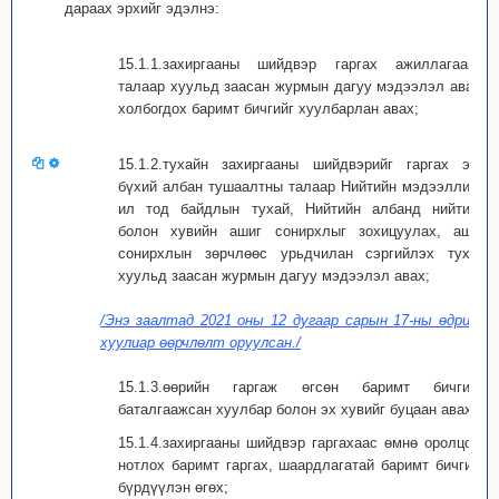
дараах эрхийг эдэлнэ:
15.1.1.захиргааны шийдвэр гаргах ажиллагааны
талаар хуульд заасан журмын дагуу мэдээлэл авах,
холбогдох баримт бичгийг хуулбарлан авах;
15.1.2.тухайн захиргааны шийдвэрийг гаргах эрх
бүхий албан тушаалтны талаар Нийтийн мэдээллийн
ил тод байдлын тухай, Нийтийн албанд нийтийн
болон хувийн ашиг сонирхлыг зохицуулах, ашиг
сонирхлын зөрчлөөс урьдчилан сэргийлэх тухай
хуульд заасан журмын дагуу мэдээлэл авах;
/Энэ заалтад 2021 оны 12 дугаар сарын 17-ны өдрийн
хуулиар өөрчлөлт оруулсан./
15.1.3.өөрийн гаргаж өгсөн баримт бичгийн
баталгаажсан хуулбар болон эх хувийг буцаан авах;
15.1.4.захиргааны шийдвэр гаргахаас өмнө оролцогч
нотлох баримт гаргах, шаардлагатай баримт бичгийг
бүрдүүлэн өгөх;