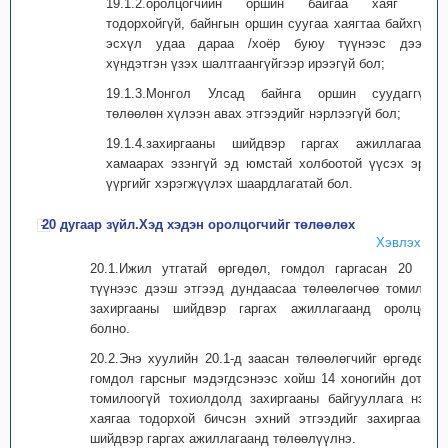
19.1.2.оролцогчийн оршин байгаа хаяг нь
тодорхойгүй, байнгын оршин суугаа хаягтаа байхгүй,
эсхүл удаа дараа /хоёр буюу түүнээс дээш/
хүндэтгэн үзэх шалтгаангүйгээр ирээгүй бол;
19.1.3.Монгол Улсад байнга оршин суудаггүй,
төлөөлөн хүлээн авах этгээдийг нэрлээгүй бол;
19.1.4.захиргааны шийдвэр гаргах ажиллагаанд
хамаарах эзэнгүй эд юмстай холбоотой үүсэх эрх,
үүргийг хэрэгжүүлэх шаардлагатай бол.
20 дугаар зүйл.Хэд хэдэн оролцогчийг төлөөлөх
Хэвлэх
20.1.Ижил утгатай өргөдөл, гомдол гаргасан 20 ба
түүнээс дээш этгээд дундаасаа төлөөлөгчөө томилж,
захиргааны шийдвэр гаргах ажиллагаанд оролцож
болно.
20.2.Энэ хуулийн 20.1-д заасан төлөөлөгчийг өргөдөл,
гомдол гарсныг мэдэгдсэнээс хойш 14 хоногийн дотор
томилоогүй тохиолдолд захиргааны байгууллага нэр,
хаягаа тодорхой бичсэн эхний этгээдийг захиргааны
шийдвэр гаргах ажиллагаанд төлөөлүүлнэ.