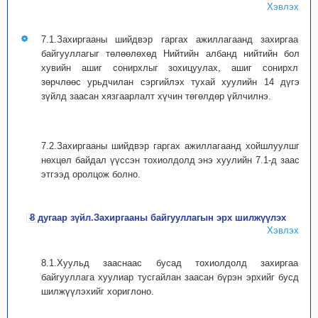
Хэвлэх
7.1.Захиргааны шийдвэр гаргах ажиллагаанд захиргааны
байгууллагыг төлөөлөхөд Нийтийн албанд нийтийн болон
хувийн ашиг сонирхлыг зохицуулах, ашиг сонирхлын
зөрчлөөс урьдчилан сэргийлэх тухай хуулийн 14 дүгээр
зүйлд заасан хязгаарлалт хүчин төгөлдөр үйлчилнэ.
7.2.Захиргааны шийдвэр гаргах ажиллагаанд хойшлуулшгүй
нөхцөл байдал үүссэн тохиолдолд энэ хуулийн 7.1-д заасан
этгээд оролцож болно.
8 дугаар зүйл.Захиргааны байгууллагын эрх шилжүүлэх
Хэвлэх
8.1.Хуульд зааснаас бусад тохиолдолд захиргааны
байгууллага хуулиар тусгайлан заасан бүрэн эрхийг бусдад
шилжүүлэхийг хориглоно.