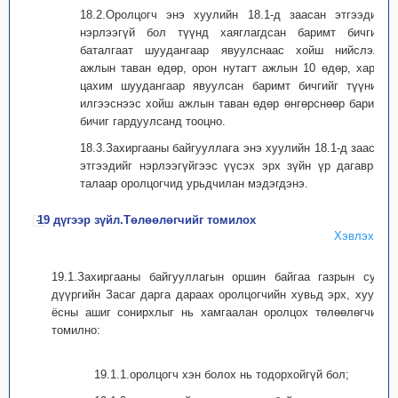
18.2.Оролцогч энэ хуулийн 18.1-д заасан этгээдийг
нэрлээгүй бол түүнд хаяглагдсан баримт бичгийг
баталгаат шуудангаар явуулснаас хойш нийслэлд
ажлын таван өдөр, орон нутагт ажлын 10 өдөр, харин
цахим шуудангаар явуулсан баримт бичгийг түүнийг
илгээснээс хойш ажлын таван өдөр өнгөрснөөр баримт
бичиг гардуулсанд тооцно.
18.3.Захиргааны байгууллага энэ хуулийн 18.1-д заасан
этгээдийг нэрлээгүйгээс үүсэх эрх зүйн үр дагаврын
талаар оролцогчид урьдчилан мэдэгдэнэ.
19 дүгээр зүйл.Төлөөлөгчийг томилох
Хэвлэх
19.1.Захиргааны байгууллагын оршин байгаа газрын сум,
дүүргийн Засаг дарга дараах оролцогчийн хувьд эрх, хууль
ёсны ашиг сонирхлыг нь хамгаалан оролцох төлөөлөгчийг
томилно:
19.1.1.оролцогч хэн болох нь тодорхойгүй бол;