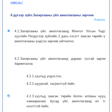
нэмсэн./
4 дүгээр зүйл.Захиргааны үйл ажиллагааны зарчим
Хэвлэх
4.1.Захиргааны үйл ажиллагаанд Монгол Улсын Үндсэн
хуулийн Нэгдүгээр зүйлийн 2 дахь хэсэгт заасан төрийн үйл
ажиллагааны үндсэн зарчим үйлчилнэ.
4.2.Захиргааны үйл ажиллагаанд дараах тусгай зарчмыг
баримтална:
4.2.1.хуульд үндэслэх;
4.2.2.шуурхай, тасралтгүй байх;
4.2.3.хуульд заасан төрийн болон албаны нууцад
хамаарахаас бусад үйл ажиллагаанд ил тод,
нээлттэй байх;