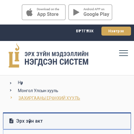
БҮРТГҮҮЛЭХ
Нэвтрэх
Нүүр
Монгол Улсын хууль
ЗАХИРГААНЫ ЕРӨНХИЙ ХУУЛЬ
Эрх зүйн акт