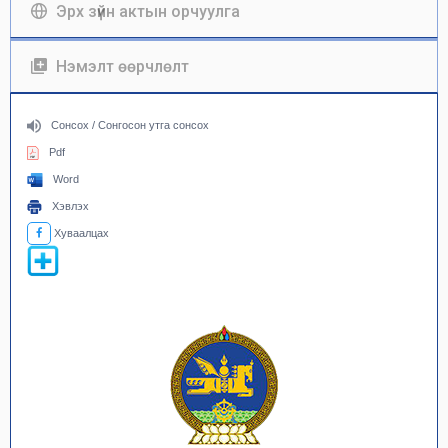
Эрх зүйн актын орчуулга
Нэмэлт өөрчлөлт
Сонсох / Сонгосон утга сонсох
Pdf
Word
Хэвлэх
Хуваалцах