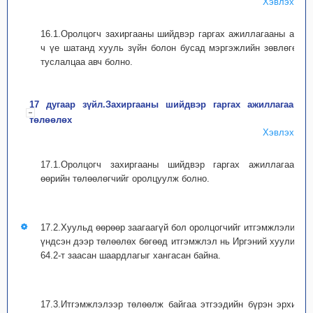
Хэвлэх
16.1.Оролцогч захиргааны шийдвэр гаргах ажиллагааны аль
ч үе шатанд хууль зүйн болон бусад мэргэжлийн зөвлөгөө,
туслалцаа авч болно.
17 дугаар зүйл.Захиргааны шийдвэр гаргах ажиллагаанд
төлөөлөх
Хэвлэх
17.1.Оролцогч захиргааны шийдвэр гаргах ажиллагаанд
өөрийн төлөөлөгчийг оролцуулж болно.
17.2.Хуульд өөрөөр заагаагүй бол оролцогчийг итгэмжлэлийн
үндсэн дээр төлөөлөх бөгөөд итгэмжлэл нь Иргэний хуулийн
64.2-т заасан шаардлагыг хангасан байна.
17.3.Итгэмжлэлээр төлөөлж байгаа этгээдийн бүрэн эрхийг