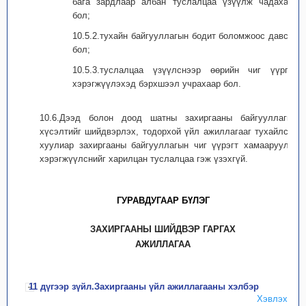
бага зардлаар албан туслалцаа үзүүлж чадахаар
бол;
10.5.2.тухайн байгууллагын бодит боломжоос давсан
бол;
10.5.3.туслалцаа үзүүлснээр өөрийн чиг үүргээ
хэрэгжүүлэхэд бэрхшээл учрахаар бол.
10.6.Дээд болон доод шатны захиргааны байгууллагын
хүсэлтийг шийдвэрлэх, тодорхой үйл ажиллагааг тухайлсан
хуулиар захиргааны байгууллагын чиг үүрэгт хамааруулж,
хэрэгжүүлснийг харилцан туслалцаа гэж үзэхгүй.
ГУРАВДУГААР БҮЛЭГ
ЗАХИРГААНЫ ШИЙДВЭР ГАРГАХ
АЖИЛЛАГАА
11 дүгээр зүйл.Захиргааны үйл ажиллагааны хэлбэр
Хэвлэх