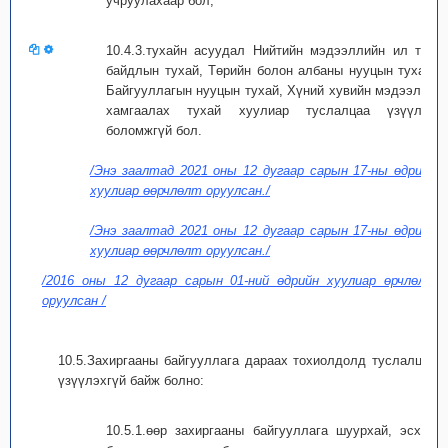
учруулахаар бол;
10.4.3.тухайн асуудал Нийтийн мэдээллийн ил тод
байдлын тухай, Төрийн болон албаны нууцын тухай,
Байгууллагын нууцын тухай, Хүний хувийн мэдээлэл
хамгаалах тухай хуулиар туслалцаа үзүүлэх
боломжгүй бол.
/Энэ заалтад 2021 оны 12 дугаар сарын 17-ны өдрийн
хуулиар өөрчлөлт оруулсан./
/Энэ заалтад 2021 оны 12 дугаар сарын 17-ны өдрийн
хуулиар өөрчлөлт оруулсан./
/2016 оны 12 дугаар сарын 01-ний өдрийн хуулиар өрчлөлт
оруулсан /
10.5.Захиргааны байгууллага дараах тохиолдолд туслалцаа
үзүүлэхгүй байж болно:
10.5.1.өөр захиргааны байгууллага шуурхай, эсхүл