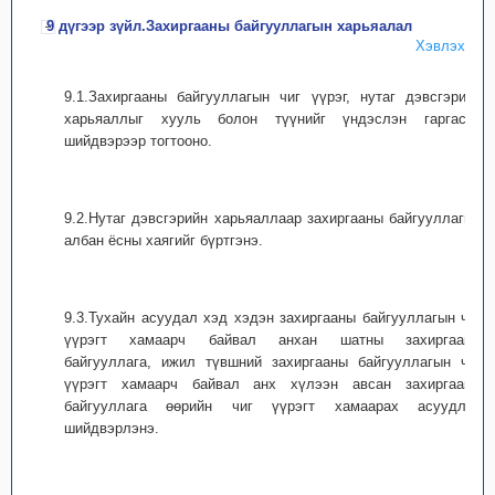
9 дүгээр зүйл.Захиргааны байгууллагын харьяалал
Хэвлэх
9.1.Захиргааны байгууллагын чиг үүрэг, нутаг дэвсгэрийн
харьяаллыг хууль болон түүнийг үндэслэн гаргасан
шийдвэрээр тогтооно.
9.2.Нутаг дэвсгэрийн харьяаллаар захиргааны байгууллагын
албан ёсны хаягийг бүртгэнэ.
9.3.Тухайн асуудал хэд хэдэн захиргааны байгууллагын чиг
үүрэгт хамаарч байвал анхан шатны захиргааны
байгууллага, ижил түвшний захиргааны байгууллагын чиг
үүрэгт хамаарч байвал анх хүлээн авсан захиргааны
байгууллага өөрийн чиг үүрэгт хамаарах асуудлыг
шийдвэрлэнэ.