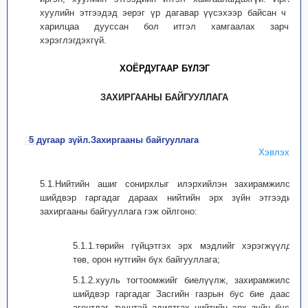
хуулийн этгээдэд эерэг үр дагавар үүсэхээр байсан ч уг
харилцаа дууссан бол итгэл хамгаалах зарчим
хэрэглэгдэхгүй.
ХОЁРДУГААР БҮЛЭГ
ЗАХИРГААНЫ БАЙГУУЛЛАГА
5 дугаар зүйл.Захиргааны байгууллага
Хэвлэх
5.1.Нийтийн ашиг сонирхлыг илэрхийлэн захирамжилсан
шийдвэр гаргадаг дараах нийтийн эрх зүйн этгээдийг
захиргааны байгууллага гэж ойлгоно:
5.1.1.төрийн гүйцэтгэх эрх мэдлийг хэрэгжүүлдэг
төв, орон нутгийн бүх байгууллага;
5.1.2.хууль тогтоомжийг биелүүлж, захирамжилсан
шийдвэр гаргадаг Засгийн газрын бус бие даасан
агентлаг, түүнтэй адилтгах нийтийн эрх зүйн бусад