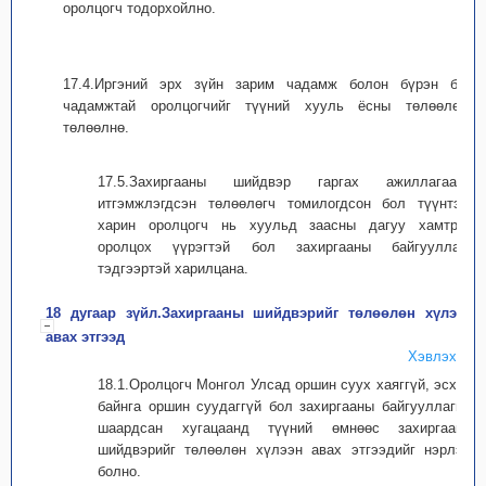
оролцогч тодорхойлно.
17.4.Иргэний эрх зүйн зарим чадамж болон бүрэн бус
чадамжтай оролцогчийг түүний хууль ёсны төлөөлөгч
төлөөлнө.
17.5.Захиргааны шийдвэр гаргах ажиллагаанд
итгэмжлэгдсэн төлөөлөгч томилогдсон бол түүнтэй,
харин оролцогч нь хуульд заасны дагуу хамтран
оролцох үүрэгтэй бол захиргааны байгууллага
тэдгээртэй харилцана.
18 дугаар зүйл.Захиргааны шийдвэрийг төлөөлөн хүлээн
авах этгээд
Хэвлэх
18.1.Оролцогч Монгол Улсад оршин суух хаяггүй, эсхүл
байнга оршин суудаггүй бол захиргааны байгууллагын
шаардсан хугацаанд түүний өмнөөс захиргааны
шийдвэрийг төлөөлөн хүлээн авах этгээдийг нэрлэж
болно.