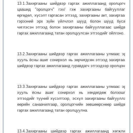
13.1.Захиргааны шийдвэр гаргах ажиллагаанд оролцогч /
цаашид "оролцогч" гэх/ гэж захиргааны байгууллагад
өргөдөл, хүсэлт гаргасан этгээд, захиргааны акт, захиргааны
гэрээний эрх зүйн үйлчлэл шууд болон шууд бусаар
чиглэсэн этгээд болон захиргааны байгууллагаас шийдвэр
гаргах ажиллагаанд татан оролцуулсан этгээдийг ойлгоно.
13.2.Захиргааны шийдвэр гаргах ажиллагааны улмаас эрх,
хууль ёсны ашиг сонирхол нь зөрчигдсөн этгээд захиргааны
шийдвэр гаргах ажиллагаанд гуравдагч этгээдээр оролцоно.
13.3.Захиргааны шийдвэр гаргах ажиллагааны улмаас эрх,
хууль ёсны ашиг сонирхол нь хөндөгдөж болзошгүй
этгээдийг түүний хүсэлтээр, эсхүл захиргааны байгууллага
өөрийн санаачилгаар, оролцогчийн зөвшөөрснөөр шийдвэр
гаргах ажиллагаанд татан оролцуулна.
13.4.Захиргааны шийдвэр гаргах ажиллагаанд хөгжлийн