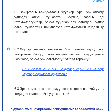
Хэвлэх
6.1.Захиргааны байгууллагыг хуулиар бүрэн эрх олгогдсон
удирдах албан тушаалтан хуульд заасны дагуу
итгэмжлэлгүйгээр, эсхүл хуулиар эрх олгогдсон удирдах
албан тушаалтны шийдвэрээр итгэмжлэлийн үндсэн дээр
төлөөлнө.
6.2.Хуульд өөрөөр заагаагүй бол хамтын удирдлагатай
захиргааны байгууллагын шийдвэрийг нэг гишүүн дангаар,
цөөнхөөр, эсхүл эрх олгогдоогүй этгээд гаргахгүй.
/Энэ хэсэгт 2022 оны 12 дугаар сарын 23-ны өдрийн
хуулиар өөрчлөлт оруулсан./
6.3.Эрх хэмжээгээ төлөөлүүлсэн захиргааны байгууллага
хэдийд ч төлөөллийг цуцлах эрхтэй.
7 дугаар зүйл.Захиргааны байгууллагыг төлөөлөхгүй байх