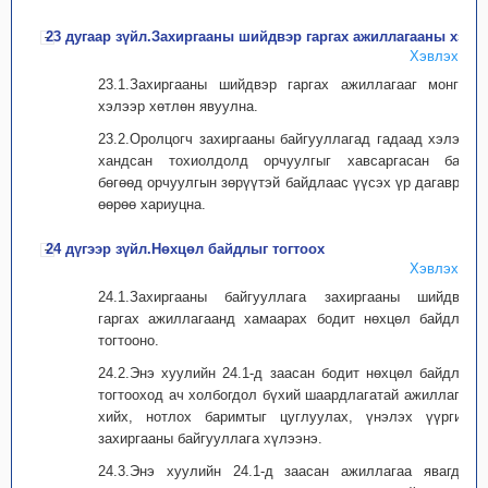
23 дугаар зүйл.Захиргааны шийдвэр гаргах ажиллагааны хэл
Хэвлэх
23.1.Захиргааны шийдвэр гаргах ажиллагааг монгол
хэлээр хөтлөн явуулна.
23.2.Оролцогч захиргааны байгууллагад гадаад хэлээр
хандсан тохиолдолд орчуулгыг хавсаргасан байх
бөгөөд орчуулгын зөрүүтэй байдлаас үүсэх үр дагаврыг
өөрөө хариуцна.
24 дүгээр зүйл.Нөхцөл байдлыг тогтоох
Хэвлэх
24.1.Захиргааны байгууллага захиргааны шийдвэр
гаргах ажиллагаанд хамаарах бодит нөхцөл байдлыг
тогтооно.
24.2.Энэ хуулийн 24.1-д заасан бодит нөхцөл байдлыг
тогтооход ач холбогдол бүхий шаардлагатай ажиллагаа
хийх, нотлох баримтыг цуглуулах, үнэлэх үүргийг
захиргааны байгууллага хүлээнэ.
24.3.Энэ хуулийн 24.1-д заасан ажиллагаа явагдах