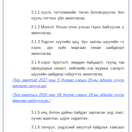
3.1.1.хууль тогтоомжийн төсөл боловсруулах болон
хууль тогтоох үйл ажиллагаа;
3.1.2.Монгол Улсын олон улсын гэрээ байгуулах үйл
ажиллагаа;
3.1.3.Үндсэн хуулийн цэц, бүх шатны шүүхийн гэмт
хэрэг, эрх зүйн маргаан хянан шийдвэрлэх
ажиллагаа;
3.1.4.хэрэг бүртгэлт, мөрдөн байцаалт, түүнд тавих
прокурорын хяналт, нийгмийн хэв журмыг сахиулах,
шүүхийн шийдвэр гүйцэтгэх ажиллагаа;
/Энэ заалтад 2017 оны 5 дугаар сарын 18-ны өдрийн хуулиар
өрчлөлт оруулсан/
/Энэ заалтыг 2019 оны 04 дүгээр сарын 18-ны өдрийн хуулиар
өөрчлөн найруулсан./
3.1.5.онц болон дайны байдал зарласан үед зэвсэгт
хүчин ашиглах, цэрэг хөдөлгөх;
3.1.6.тагнуул, үндэсний аюулгүй байдлыг хамгаалах