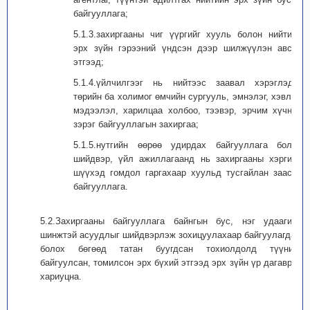
байгууллага;
5.1.3.захиргааны чиг үүргийг хууль болон нийтийн
эрх зүйн гэрээний үндсэн дээр шилжүүлэн авсан
этгээд;
5.1.4.үйлчилгээг нь нийтээс заавал хэрэглэдэг
төрийн ба холимог өмчийн сургууль, эмнэлэг, хэвлэл
мэдээлэл, харилцаа холбоо, тээвэр, эрчим хүчний
зэрэг байгууллагын захиргаа;
5.1.5.нутгийн өөрөө удирдах байгууллага болон
шийдвэр, үйл ажиллагаанд нь захиргааны хэргийн
шүүхэд гомдол гаргахаар хуульд тусгайлан заасан
байгууллага.
5.2.Захиргааны байгууллага байнгын бус, нэг удаагийн
шинжтэй асуудлыг шийдвэрлэж зохицуулахаар байгуулагдаж
болох бөгөөд татан буугдсан тохиолдолд түүнийг
байгуулсан, томилсон эрх бүхий этгээд эрх зүйн үр дагаврыг
хариуцна.