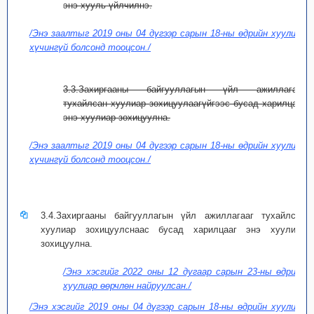
энэ хууль үйлчилнэ.
/Энэ заалтыг 2019 оны 04 дүгээр сарын 18-ны өдрийн хуулиар
хүчингүй болсонд тооцсон./
3.3.Захиргааны байгууллагын үйл ажиллагааг
тухайлсан хуулиар зохицуулаагүйгээс бусад харилцааг
энэ хуулиар зохицуулна.
/Энэ заалтыг 2019 оны 04 дүгээр сарын 18-ны өдрийн хуулиар
хүчингүй болсонд тооцсон./
3.4.Захиргааны байгууллагын үйл ажиллагааг тухайлсан
хуулиар зохицуулснаас бусад харилцааг энэ хуулиар
зохицуулна.
/Энэ хэсгийг 2022 оны 12 дугаар сарын 23-ны өдрийн
хуулиар өөрчлөн найруулсан./
/Энэ хэсгийг 2019 оны 04 дүгээр сарын 18-ны өдрийн хуулиар