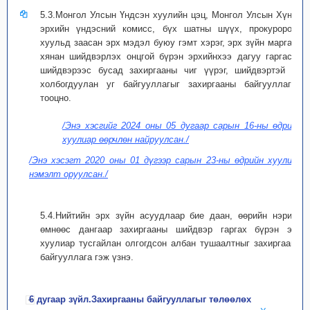
5.3.Монгол Улсын Үндсэн хуулийн цэц, Монгол Улсын Хүний
эрхийн үндэсний комисс, бүх шатны шүүх, прокуророос
хуульд заасан эрх мэдэл буюу гэмт хэрэг, эрх зүйн маргаан
хянан шийдвэрлэх онцгой бүрэн эрхийнхээ дагуу гаргасан
шийдвэрээс бусад захиргааны чиг үүрэг, шийдвэртэй нь
холбогдуулан уг байгууллагыг захиргааны байгууллагад
тооцно.
/Энэ хэсгийг 2024 оны 05 дугаар сарын 16-ны өдрийн
хуулиар өөрчлөн найруулсан./
/Энэ хэсэгт 2020 оны 01 дүгээр сарын 23-ны өдрийн хуулиар
нэмэлт оруулсан./
5.4.Нийтийн эрх зүйн асуудлаар бие даан, өөрийн нэрийн
өмнөөс дангаар захиргааны шийдвэр гаргах бүрэн эрх
хуулиар тусгайлан олгогдсон албан тушаалтныг захиргааны
байгууллага гэж үзнэ.
6 дугаар зүйл.Захиргааны байгууллагыг төлөөлөх