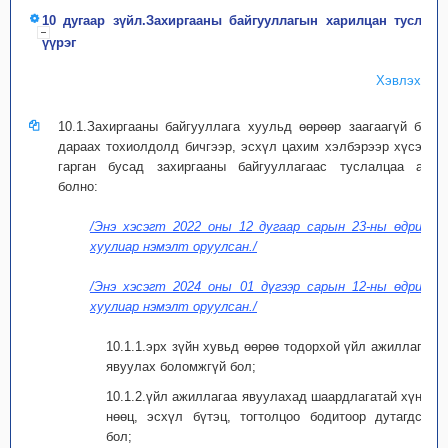
10 дугаар зүйл.Захиргааны байгууллагын харилцан туслах
үүрэг
Хэвлэх
10.1.Захиргааны байгууллага хуульд өөрөөр заагаагүй бол
дараах тохиолдолд бичгээр, эсхүл цахим хэлбэрээр хүсэлт
гарган бусад захиргааны байгууллагаас туслалцаа авч
болно:
/Энэ хэсэгт 2022 оны 12 дугаар сарын 23-ны өдрийн
хуулиар нэмэлт оруулсан./
/Энэ хэсэгт 2024 оны 01 дүгээр сарын 12-ны өдрийн
хуулиар нэмэлт оруулсан./
10.1.1.эрх зүйн хувьд өөрөө тодорхой үйл ажиллагаа
явуулах боломжгүй бол;
10.1.2.үйл ажиллагаа явуулахад шаардлагатай хүний
нөөц, эсхүл бүтэц, тогтолцоо бодитоор дутагдсан
бол;