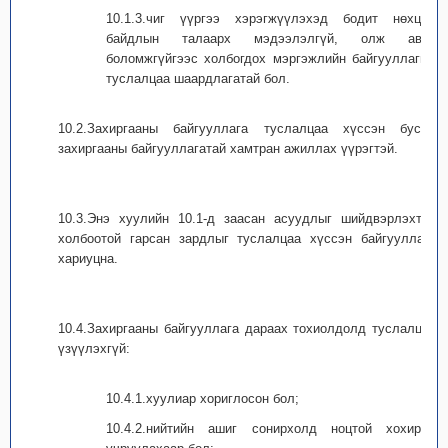
10.1.3.чиг үүргээ хэрэгжүүлэхэд бодит нөхцөл
байдлын талаарх мэдээлэлгүй, олж авах
боломжгүйгээс холбогдох мэргэжлийн байгууллагын
туслалцаа шаардлагатай бол.
10.2.Захиргааны байгууллага туслалцаа хүссэн бусад
захиргааны байгууллагатай хамтран ажиллах үүрэгтэй.
10.3.Энэ хуулийн 10.1-д заасан асуудлыг шийдвэрлэхтэй
холбоотой гарсан зардлыг туслалцаа хүссэн байгууллага
хариуцна.
10.4.Захиргааны байгууллага дараах тохиолдолд туслалцаа
үзүүлэхгүй:
10.4.1.хуулиар хориглосон бол;
10.4.2.нийтийн ашиг сонирхолд ноцтой хохирол