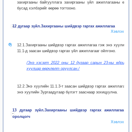
захиргааны байгууллага захиргааны үйл ажиллагааны өөр
бусад хэлбэрийг өөрөө тогтооно.
12 дугаар зүйл.Захиргааны шийдвэр гаргах ажиллагаа
Хэвлэх
12.1.Захиргааны шийдвэр гаргах ажиллагаа гэж энэ хуулийн
11.1-д заасан шийдвэр гаргах үйл ажиллагааг ойлгоно.
/Энэ хэсэгт 2022 оны 12 дугаар сарын 23-ны өдрийн
хуулиар өөрчлөлт оруулсан./
12.2.Энэ хуулийн 11.1.3-т заасан шийдвэр гаргах ажиллагааг
энэ хуулийн Зургаадугаар бүлэгт зааснаар зохицуулна.
13 дугаар зүйл.Захиргааны шийдвэр гаргах ажиллагаанд
оролцогч
Хэвлэх