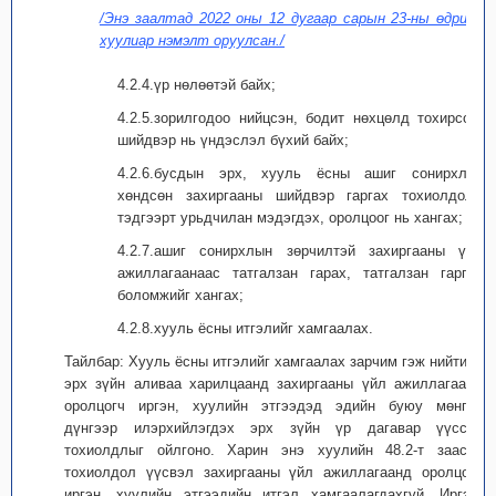
/Энэ заалтад 2022 оны 12 дугаар сарын 23-ны өдрийн
хуулиар нэмэлт оруулсан./
4.2.4.үр нөлөөтэй байх;
4.2.5.зорилгодоо нийцсэн, бодит нөхцөлд тохирсон,
шийдвэр нь үндэслэл бүхий байх;
4.2.6.бусдын эрх, хууль ёсны ашиг сонирхлыг
хөндсөн захиргааны шийдвэр гаргах тохиолдолд
тэдгээрт урьдчилан мэдэгдэх, оролцоог нь хангах;
4.2.7.ашиг сонирхлын зөрчилтэй захиргааны үйл
ажиллагаанаас татгалзан гарах, татгалзан гаргах
боломжийг хангах;
4.2.8.хууль ёсны итгэлийг хамгаалах.
Тайлбар: Хууль ёсны итгэлийг хамгаалах зарчим гэж нийтийн
эрх зүйн аливаа харилцаанд захиргааны үйл ажиллагаанд
оролцогч иргэн, хуулийн этгээдэд эдийн буюу мөнгөн
дүнгээр илэрхийлэгдэх эрх зүйн үр дагавар үүссэн
тохиолдлыг ойлгоно. Харин энэ хуулийн 48.2-т заасан
тохиолдол үүсвэл захиргааны үйл ажиллагаанд оролцогч
иргэн, хуулийн этгээдийн итгэл хамгаалагдахгүй. Иргэн,