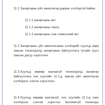
11.1.Захиргааны үйл ажиллагаа дараах хэлбэртэй байна:
11.1.1.захиргааны акт;
11.1.2.захиргааны гэрээ;
11.1.3.захиргааны хэм хэмжээний акт.
11.2.Захиргааны үйл ажиллагааны хэлбэрийг хуульд өөрөөр
заасан тохиолдолд захиргааны байгууллага тухайн хуульд
заасны дагуу хэрэглэнэ.
11.3.Хуульд өөрөөр заагаагүй тохиолдолд захиргааны
байгууллага энэ хуулийн 11.1-д заасан үйл ажиллагааны
хэлбэрээс сонгон хэрэглэнэ.
11.4.Хуульд өөрөөр заагаагүй, энэ хуулийн 11.1-д заасан
хэлбэрээс сонгож хэрэглэх боломжгүй тохиолдолд