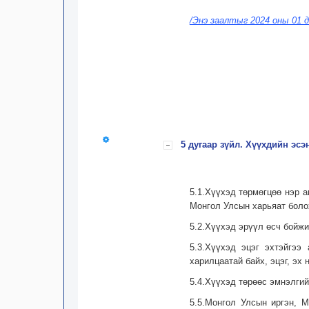
/Энэ заалтыг 2024 оны 01 д
5 дугаар зүйл. Хүүхдийн эс
5.1.Хүүхэд төрмөгцөө нэр а
Монгол Улсын харьяат боло
5.2.Хүүхэд эрүүл өсч бойжи
5.3.Хүүхэд эцэг эхтэйгээ
харилцаатай байх, эцэг, эх
5.4.Хүүхэд төрөөс эмнэлгий
5.5.Монгол Улсын иргэн, М