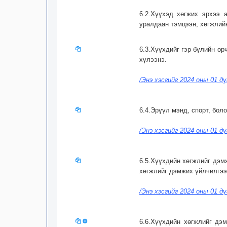
6.2.Хүүхэд хөгжих эрхээ 
уралдаан тэмцээн, хөгжлийн
6.3.Хүүхдийг гэр бүлийн ор
хүлээнэ.
/Энэ хэсгийг 2024 оны 01 д
6.4.Эрүүл мэнд, спорт, бол
/Энэ хэсгийг 2024 оны 01 д
6.5.Хүүхдийн хөгжлийг дэм
хөгжлийг дэмжих үйлчилгээ
/Энэ хэсгийг 2024 оны 01 д
6.6.Хүүхдийн хөгжлийг дэ