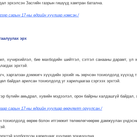
дал эрхэлсэн Засгийн газрын гишүүд хамтран батална.
үгээр сарын 17-ны өдрийн хуулиар нэмсэн./
гаалуулах эрх
рчил, хүчирхийлэл, бие махбодийн шийтгэл, сэтгэл санааны дарамт, үл
лагдах эрхтэй.
лагч, харгалзан дэмжигч хүүхдийн эрхийг нь зөрчсөн тохиолдолд хүүхэд
хцөл байдал арилсан тохиолдолд уг харилцаагаа сэргээх эрхтэй.
 гэр бүлийн амьдрал, хувийн мэдээлэл, орон байрны халдашгүй байдал, 
гаар сарын 17-ны өдрийн хуулиар өөрчлөлт оруулсан./
өн тохиолдолд өөрөө болон итгэмжит төлөөлөгчөөрөө дамжуулан үндэсн
эй.
эрхтэй холбогдсон харилцааг хуулиар зохицуулна.