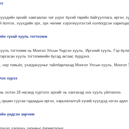
лт
хүүхдийн эрхийг хамгаалах чиг үүрэг бүхий төрийн байгууллага, иргэн, 
ий болгох, хүүхдийн эрх, эрх чөлөөг хэрэгжүүлэхтэй холбогдсон харилца
ийн тухай хууль тогтоомж
хууль тогтоомж нь Монгол Улсын Үндсэн хууль, Иргэний хууль, Гэр бүли
гаргасан хууль тогтоомжийн бусад актаас бүрдэнэ.
м, нэр томьёо, ухагдахууныг тайлбарлахад Монгол Улсын хууль, Монгол 
лэх хүрээ
 нь эхлэн 18 насанд хүртэлх эрхийг нь хангахад энэ хууль үйлчилнэ.
 оршин суугаа гадаадын иргэн, харьяалалгүй хүний хүүхдэд нэгэн адил
хийн үндсэн зарчим
алахад дараахь зарчмыг баримтална: