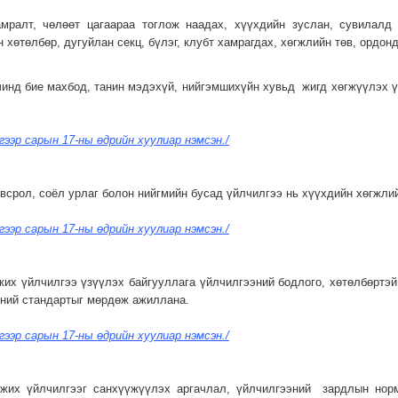
амралт, чөлөөт цагаараа тоглож наадах, хүүхдийн зуслан, сувилалд
 хөтөлбөр, дугуйлан секц, бүлэг, клубт хамрагдах, хөгжлийн төв, ордон
чинд бие махбод, танин мэдэхүй, нийгэмшихүйн хувьд жигд хөгжүүлэх үү
үгээр сарын 17-ны өдрийн хуулиар нэмсэн./
овсрол, соёл урлаг болон нийгмийн бусад үйлчилгээ нь хүүхдийн хөгжли
үгээр сарын 17-ны өдрийн хуулиар нэмсэн./
жих үйлчилгээ үзүүлэх байгууллага үйлчилгээний бодлого, хөтөлбөртэй
ний стандартыг мөрдөж ажиллана.
үгээр сарын 17-ны өдрийн хуулиар нэмсэн./
мжих үйлчилгээг санхүүжүүлэх аргачлал, үйлчилгээний зардлын норм