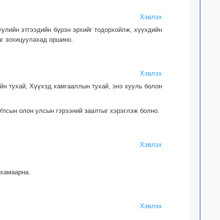
Хэвлэх
хуулийн этгээдийн бүрэн эрхийг тодорхойлж, хүүхдийн
аг зохицуулахад оршино.
Хэвлэх
йн тухай, Хүүхэд хамгааллын тухай, энэ хууль болон
Улсын олон улсын гэрээний заалтыг хэрэглэж болно.
Хэвлэх
 хамаарна.
Хэвлэх