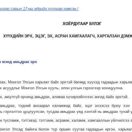
үгээр сарын 17-ны өдрийн хуулиар нэмсэн./
ХОЁРДУГААР БҮЛЭГ
ХҮҮХДИЙН ЭРХ, ЭЦЭГ, ЭХ, АСРАН ХАМГААЛАГЧ, ХАРГАЛЗАН ДЭМ
эн мэнд амьдрах эрх
вах, Монгол Улсын харьяат байх эрхтэй бөгөөд хүүхэд гадаадын харьяа
х асуудлыг Монгол Улсын хууль, олон улсын гэрээгээр зохицуулна.
х, аюулгүй орчинд амьдрах, аливаа хүчирхийллээс ангид байх эрхтэй.
 амьдрах, тэдний анхаарал халамжид байх, эцэг эхээсээ буюу хэн
 нь гэрлэлтээ цуцлуулсан, тусдаа амьдрах үед хэнтэй нь амьдрах тухай 
н тусламж, тэтгэвэр, тэтгэмж, асрамж, халамж, хамгааллын үйлчилгээ а
онгол Улсад байнга болон түр оршин суугаа гадаадын иргэн, харьяал