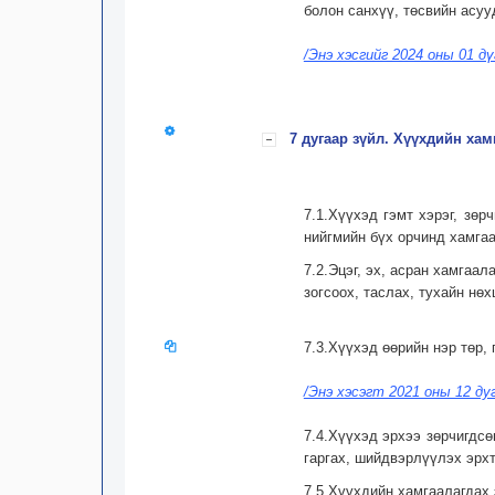
болон санхүү, төсвийн асуу
/Энэ хэсгийг 2024 оны 01 д
7 дугаар зүйл. Хүүхдийн хам
7.1.Хүүхэд гэмт хэрэг, зө
нийгмийн бүх орчинд хамгаа
7.2.Эцэг, эх, асран хамгаа
зогсоох, таслах, тухайн нө
7.3.Хүүхэд өөрийн нэр төр,
/Энэ хэсэгт 2021 оны 12 ду
7.4.Хүүхэд эрхээ зөрчигдс
гаргах, шийдвэрлүүлэх эрхт
7.5.Хүүхдийн хамгаалагдах 