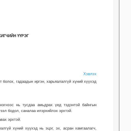
ЖИГЧИЙН ҮҮРЭГ
Хэвлэх
т болох, гадаадын иргэн, харьяалалгүй хүний хүүхэд
 нэгнээс нь тусдаа амьдрах үед тэдэнтэй байнгын
үзэл бодол, саналаа илэрхийлэх эрхтэй.
вах эрхтэй.
алгүй хүний хүүхэд нь эцэг, эх, асран хамгаалагч,