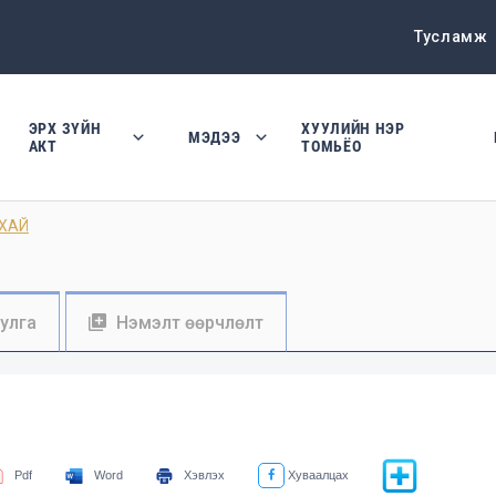
Тусламж
ЭРХ ЗҮЙН
ХУУЛИЙН НЭР
МЭДЭЭ
АКТ
ТОМЬЁО
УХАЙ
уулга
Нэмэлт өөрчлөлт
Pdf
Word
Хэвлэх
Хуваалцах