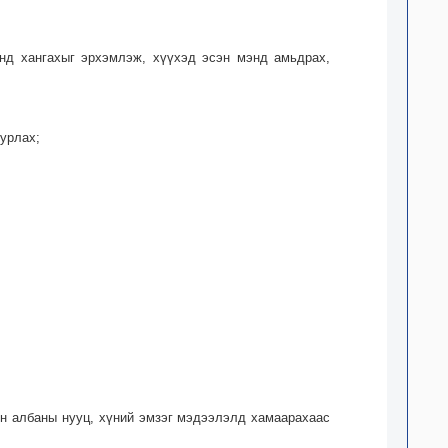
үүнд хангахыг эрхэмлэж, хүүхэд эсэн мэнд амьдрах,
уурлах;
он албаны нууц, хүний эмзэг мэдээлэлд хамаарахаас