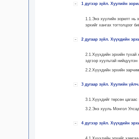
1 дүгээр зүйл. Хуулийн зори
1.1.Энэ хуулийн зорилт нь 
эрхийг хангах тогтолцоог б
2 дугаар зүйл. Хүүхдийн эрх
2.1.Хүүхдийн эрхийн тухай 
эдгээр хуультай нийцүүлэн 
2.2.Хүүхдийн эрхийн зарчи
3 дугаар зүйл. Хуулийн үйлч
3.1.Хүүхдийг төрсөн цагаас
3.2.Энэ хууль Монгол Улсад
4 дүгээр зүйл. Хүүхдийн эр
4.1.Хүүхдийн эрхийг хамга