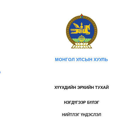
МОНГОЛ УЛСЫН ХУУЛЬ
р
ХҮҮХДИЙН ЭРХИЙН ТУХАЙ
НЭГДҮГЭЭР БҮЛЭГ
НИЙТЛЭГ ҮНДЭСЛЭЛ