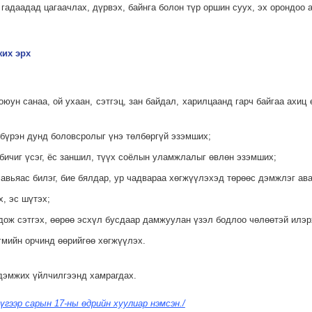
гадаадад цагаачлах, дүрвэх, байнга болон түр оршин суух, эх орондоо 
жих эрх
оюун санаа, ой ухаан, сэтгэц, зан байдал, харилцаанд гарч байгаа ахиц
, бүрэн дунд боловсролыг үнэ төлбөргүй эзэмших;
 бичиг үсэг, ёс заншил, түүх соёлын уламжлалыг өвлөн эзэмших;
 авьяас билэг, бие бялдар, ур чадвараа хөгжүүлэхэд төрөөс дэмжлэг ава
, эс шүтэх;
одож сэтгэх, өөрөө эсхүл бусдаар дамжуулан үзэл бодлоо чөлөөтэй илэр
йгмийн орчинд өөрийгөө хөгжүүлэх.
 дэмжих үйлчилгээнд хамрагдах.
үгээр сарын 17-ны өдрийн хуулиар нэмсэн./