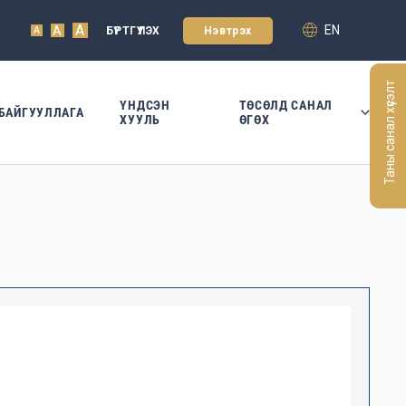
A
EN
A
БҮРТГҮҮЛЭХ
Нэвтрэх
A
Таны санал хүсэлт
ҮНДСЭН
ТӨСӨЛД САНАЛ
БАЙГУУЛЛАГА
ХУУЛЬ
ӨГӨХ