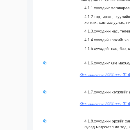
4.1.1.хүүхдийг ялгаварла
4.1.2.төр, иргэн, хуули
хөгжих, хамгаалуулах, н
4.1.3.хүүхдийн нас, төл
4.1.4.хүүхдийн эрхийг х
4.1.5.хүүхдийг нас, бие,
4.1.6.хүүхдийг бие махб
/Энэ заалтыг 2024 оны 01 д
4.1.7.хүүхдийн хөгжлийг
/Энэ заалтыг 2024 оны 01 д
4.1.8.хүүхдийн эрхийг х
бусад мэдээлэл ил тод, 