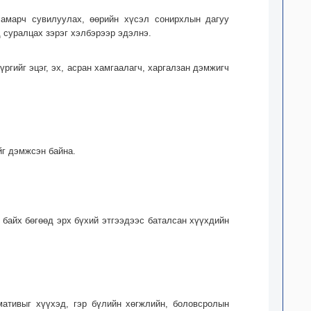
 амарч сувилуулах, өөрийн хүсэл сонирхлын дагуу
д суралцах зэрэг хэлбэрээр эдэлнэ.
ргийг эцэг, эх, асран хамгаалагч, харгалзан дэмжигч
йг дэмжсэн байна.
 байх бөгөөд эрх бүхий этгээдээс баталсан хүүхдийн
ативыг хүүхэд, гэр бүлийн хөгжлийн, боловсролын