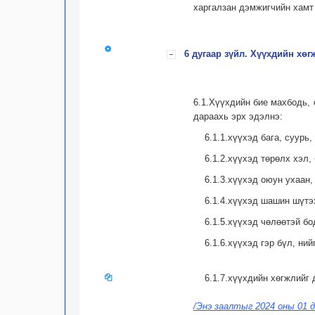
харгалзан дэмжигчийн хамт 
6 дугаар зүйл. Хүүхдийн хөг
6.1.Хүүхдийн бие махбодь, 
дараахь эрх эдэлнэ:
6.1.1.хүүхэд бага, суурь
6.1.2.хүүхэд төрөлх хэл,
6.1.3.хүүхэд оюун ухаан,
6.1.4.хүүхэд шашин шүтэх
6.1.5.хүүхэд чөлөөтэй б
6.1.6.хүүхэд гэр бүл, ни
6.1.7.хүүхдийн хөгжлийг
/Энэ заалтыг 2024 оны 01 д