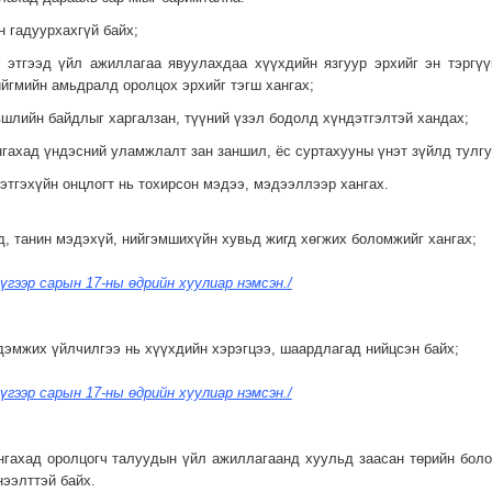
н гадуурхахгүй байх;
йн этгээд үйл ажиллагаа явуулахдаа хүүхдийн язгуур эрхийг эн тэрг
ийгмийн амьдралд оролцох эрхийг тэгш хангах;
өвшлийн байдлыг харгалзан, түүний үзэл бодолд хүндэтгэлтэй хандах;
ангахад үндэсний уламжлалт зан заншил, ёс суртахууны үнэт зүйлд тулг
 сэтгэхүйн онцлогт нь тохирсон мэдээ, мэдээллээр хангах.
од, танин мэдэхүй, нийгэмшихүйн хувьд жигд хөгжих боломжийг хангах;
үгээр сарын 17-ны өдрийн хуулиар нэмсэн./
 дэмжих үйлчилгээ нь хүүхдийн хэрэгцээ, шаардлагад нийцсэн байх;
үгээр сарын 17-ны өдрийн хуулиар нэмсэн./
ангахад оролцогч талуудын үйл ажиллагаанд хуульд заасан төрийн бол
нээлттэй байх.