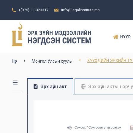
+(976)-11-323317
info@legalinstitute.mn
НҮҮР
ХҮҮХДИЙН ЭРХИЙН Т
Нүүр
Монгол Улсын хууль
Эрх зүйн акт
Эрх зүйн актын орч
Сонсох / Сонгосон утга сонсох