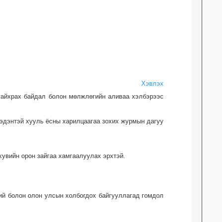
Хэвлэх
 хайхрах байдал болон мөлжлөгийн аливаа хэлбэрээс
 тэдэнтэй хууль ёсны харилцаагаа зохих журмын дагуу
хувийн орон зайгаа хамгаалуулах эрхтэй.
ий болон олон улсын холбогдох байгууллагад гомдол