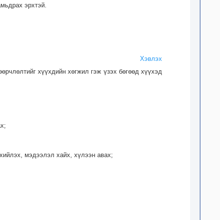
амьдрах эрхтэй.
Хэвлэх
 өөрчлөлтийг хүүхдийн хөгжил гэж үзэх бөгөөд хүүхэд
х;
хийлэх, мэдээлэл хайх, хүлээн авах;