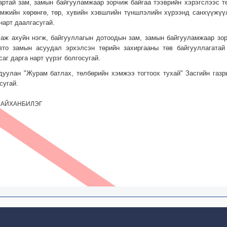
ртай зам, замын байгууламжаар зорчиж байгаа тээврийн хэрэгслээс т
амжийн хөрөнгө, төр, хувийн хэвшлийн түншлэлийн хүрээнд санхүүжүү
нарт даалгасугай.
 аж ахуйн нэгж, байгууллагын дотоодын зам, замын байгууламжаар зор
вто замын асуудал эрхэлсэн төрийн захиргааны төв байгууллагатай
аг дарга нарт үүрэг болгосугай.
гдуулан "Журам батлах, төлбөрийн хэмжээ тогтоох тухай" Засгийн газ
сугай.
САЙХАНБИЛЭГ