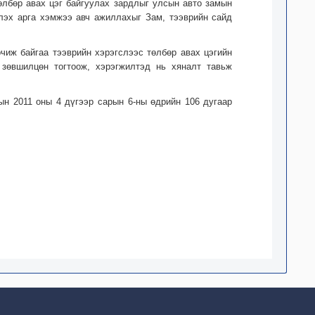
өлбөр авах цэг байгуулах зардлыг улсын авто замын
лэх арга хэмжээ авч ажиллахыг Зам, тээврийн сайд
чиж байгаа тээврийн хэрэгслээс төлбөр авах цэгийн
 зөвшилцөн тогтоож, хэрэгжилтэд нь хяналт тавьж
рын 2011 оны 4 дүгээр сарын 6-ны өдрийн 106 дугаар