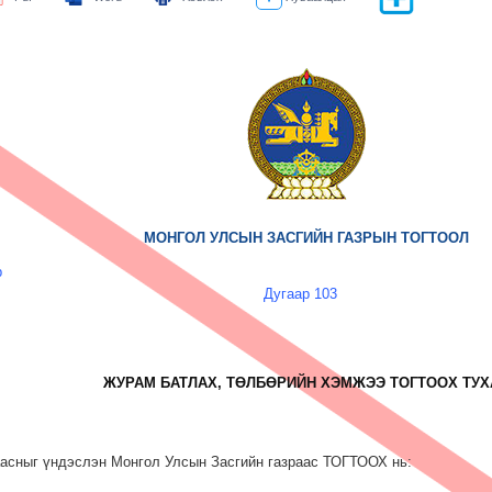
МОНГОЛ УЛСЫН ЗАСГИЙН ГАЗРЫН ТОГТООЛ
р
Дугаар 103
ЖУРАМ БАТЛАХ, ТӨЛБӨРИЙН ХЭМЖЭЭ ТОГТООХ ТУХ
аасныг үндэслэн Монгол Улсын Засгийн газраас ТОГТООХ нь: