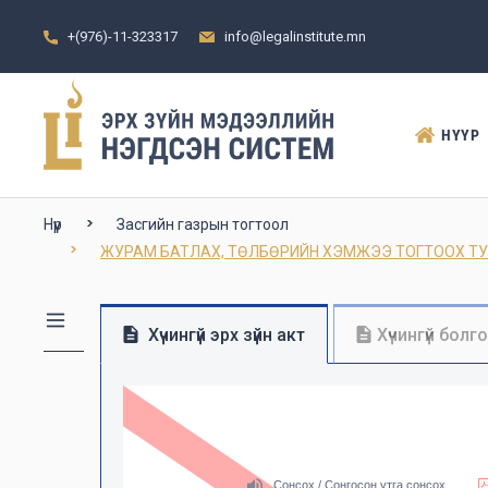
+(976)-11-323317
info@legalinstitute.mn
НҮҮР
Нүүр
Засгийн газрын тогтоол
ЖУРАМ БАТЛАХ, ТӨЛБӨРИЙН ХЭМЖЭЭ ТОГТООХ ТУХАЙ (
Хүчингүй эрх зүйн акт
Хүчингүй болг
Сонсох / Сонгосон утга сонсох