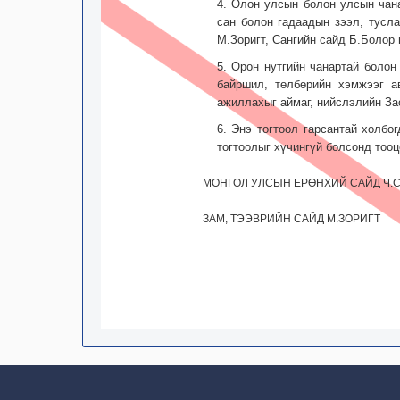
4. Олон улсын болон улсын чана
сан болон гадаадын зээл, тусл
М.Зоригт, Сангийн сайд Б.Болор 
5. Орон нутгийн чанартай болон
байршил, төлбөрийн хэмжээг а
ажиллахыг аймаг, нийслэлийн Зас
6. Энэ тогтоол гарсантай холбо
тогтоолыг хүчингүй болсонд тооц
МОНГОЛ УЛСЫН ЕРӨНХИЙ САЙД Ч.
ЗАМ, ТЭЭВРИЙН САЙД М.ЗОРИГТ