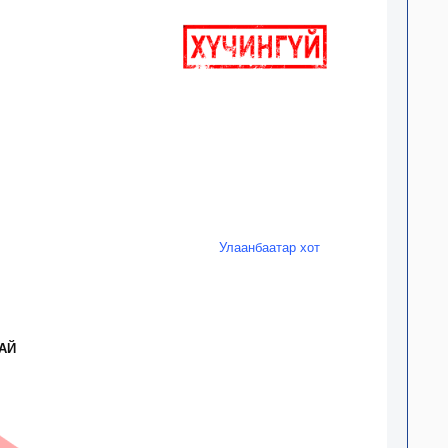
Улаанбаатар хот
АЙ