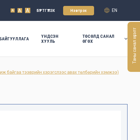
A
EN
A
БҮРТГҮҮЛЭХ
Нэвтрэх
A
Таны санал хүсэлт
ҮНДСЭН
ТӨСӨЛД САНАЛ
БАЙГУУЛЛАГА
ХУУЛЬ
ӨГӨХ
 байгаа тээврийн хэрэгслээс авах төлбөрийн хэмжээ)