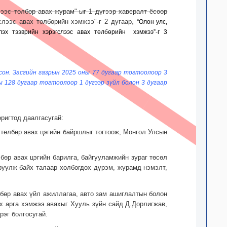
ээс төлбөр авах журам"-ыг 1 дүгээр хавсралт ёсоор
,
лээс авах төлбөрийн хэмжээ"-г 2 дугаар
“Олон улс,
эх тээврийн хэрэгслээс авах төлбөрийн хэмжээ”-г 3
сон. Засгийн газрын 2025 оны 77 дугаар тогтоолоор 3
ы 128 дугаар тогтоолоор 1 дүгээр зүйл болон 3 дугаар
оригтод даалгасугай:
 төлбөр авах цэгийн байршлыг тогтоож, Монгол Улсын
лбөр авах цэгийн барилга, байгууламжийн зураг төсөл
руулж байх талаар холбогдох дүрэм, журамд нэмэлт,
лбөр авах үйл ажиллагаа, авто зам ашиглалтын болон
х арга хэмжээ авахыг Хууль зүйн сайд Д.Дорлигжав,
рэг болгосугай.