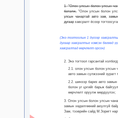
1. "Олон улсын болон улсын чан
баталж,
"Олон улсын болон улсы
улсын чанартай авто зам, зам
хавсралт ёсоор тогтоосуга
дугаар
(Энэ тогтоолын 1 дүгээр хавсралты
дугаар хавсралтыг нэмсэн бөгөөд үү
хавсралтад өөрчлөлт орсон)
2. Энэ тогтоол гарсантай холбог
2.1. олон улсын болон улсын 
авто замын сүлжээний зурагт 
2.2. шинээр барих авто замын
болон уг цэгийг барьж байгу
өөрчлөлт оруулж мөрдүүлэх;
3. Олон улсын болон улсын чана
замын хөдөлгөөний аюулгүй байд
Зам, тээврийн сайд М.Зоригт нар