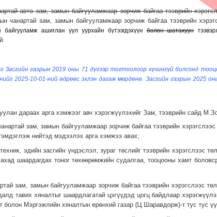
артай авто зам, замын байгууламжаар зорчиж байгаа тээврийн хэрэгсл
н чанартай зам, замын байгууламжаар зорчиж байгаа тээврийн хэрэгс
ын байгууламж ашиглан
уул уурхайн бүтээгдэхүүн
болон шатахуун
тээвэрл
й.
г Засгийн газрын 2019 оны 71 дүгээр тогтоолоор хүчингүй болсонд тооц
нийг 2025-10-01-ний өдрөөс эхлэн дагаж мөрдөнө. Засгийн газрын 2025 он
дуулан дараах арга хэмжээг авч хэрэгжүүлэхийг Зам, тээврийн сайд М.З
чанартай зам, замын байгууламжаар зорчиж байгаа тээврийн хэрэгслээс
тэмдэглэж нийтэд мэдээлэх арга хэмжээ авах;
 техник, эдийн засгийн үндэслэл, зураг төслийг тээврийн хэрэгслээс тө
улахад шаардагдах тоног төхөөрөмжийн судалгаа, тооцооны хамт боловс
ртай зам, замын байгууламжаар зорчиж байгаа тээврийн хэрэгслээс тө
алд тавих хяналтыг шаардлагатай цэгүүдэд цогц байдлаар хэрэгжүүлэ
т болон Мэргэжлийн хяналтын ерөнхий газар (Ц.Шаравдорж)-т тус тус үү