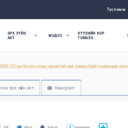
Тусламж
ЭРХ ЗҮЙН
ХУУЛИЙН НЭР
МЭДЭЭ
АКТ
ТОМЬЁО
ОУ-ын болон улсын чанартай зам, замын байгууламжаар зорчиж
осон эрх зүйн акт
Хавсралт
Pdf
Word
Хэвлэх
Хуваалцах