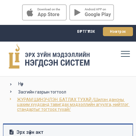
БҮРТГҮҮЛЭХ
Нэвтрэх
Нүүр
Засгийн газрын тогтоол
ЖУРАМ ШИНЭЧЛЭН  БАТЛАХ ТУХАЙ /Шилэн дансны 
цахим хуудсанд тавигдах мэдээллийн агуулга, нийтлэг 
стандартыг тогтоох тухай/
Эрх зүйн акт