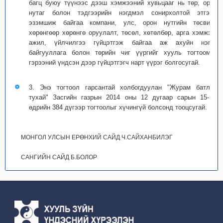
багц буюу түүнээс дээш хэмжээний хувьцааг нь төр, орон
нутаг болон тэдгээрийн нэгдмэл сонирхолтой этгээд
эзэмшиж байгаа компани, улс, орон нутгийн төсвийн
хөрөнгөөр хөрөнгө оруулалт, төсөл, хөтөлбөр, арга хэмжээ,
ажил, үйлчилгээ гүйцэтгэж байгаа аж ахуйн нэгж,
байгууллага болон төрийн чиг үүргийг хууль тогтоомж,
гэрээний үндсэн дээр гүйцэтгэгч нарт үүрэг болгосугай.
3. Энэ тогтоол гарсантай холбогдуулан "Журам батлах
тухай" Засгийн газрын 2014 оны 12 дугаар сарын 15-ны
өдрийн 384 дүгээр тогтоолыг хүчингүй болсонд тооцсугай.
МОНГОЛ УЛСЫН ЕРӨНХИЙ САЙД Ч.САЙХАНБИЛЭГ
САНГИЙН САЙД Б.БОЛОР