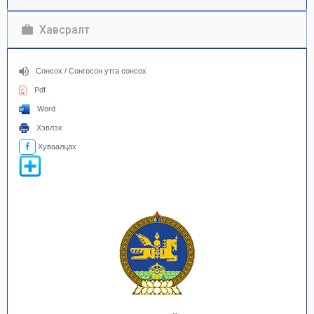
Хавсралт
Сонсох / Сонгосон утга сонсох
Pdf
Word
Хэвлэх
Хуваалцах