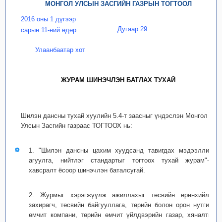
МОНГОЛ УЛСЫН ЗАСГИЙН ГАЗРЫН ТОГТООЛ
2016 оны 1 дүгээр
Дугаар 29
сарын 11-ний өдөр
Улаанбаатар хот
ЖУРАМ ШИНЭЧЛЭН БАТЛАХ ТУХАЙ
Шилэн дансны тухай хуулийн 5.4-т заасныг үндэслэн Монгол
Улсын Засгийн газраас ТОГТООХ нь:
1. "Шилэн дансны цахим хуудсанд тавигдах мэдээллийн
агуулга, нийтлэг стандартыг тогтоох тухай журам"-ыг
хавсралт ёсоор шинэчлэн баталсугай.
2. Журмыг хэрэгжүүлж ажиллахыг төсвийн ерөнхийлөн
захирагч, төсвийн байгууллага, төрийн болон орон нутгийн
өмчит компани, төрийн өмчит үйлдвэрийн газар, хяналтын