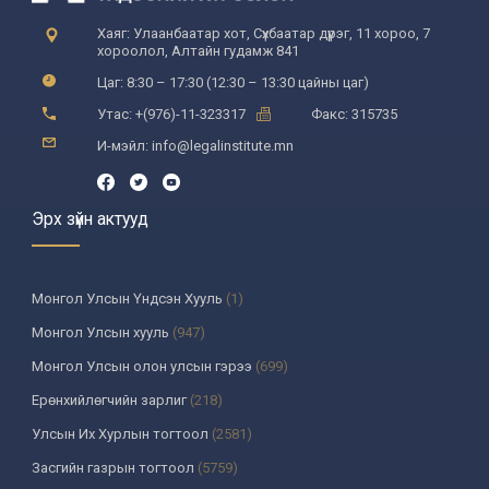
Хаяг: Улаанбаатар хот, Сүхбаатар дүүрэг, 11 хороо, 7
хороолол, Алтайн гудамж 841
Цаг: 8:30 – 17:30 (12:30 – 13:30 цайны цаг)
Утас: +(976)-11-323317
Факс: 315735
И-мэйл: info@legalinstitute.mn
Эрх зүйн актууд
Монгол Улсын Үндсэн Хууль
(1)
Монгол Улсын хууль
(947)
Монгол Улсын олон улсын гэрээ
(699)
Ерөнхийлөгчийн зарлиг
(218)
Улсын Их Хурлын тогтоол
(2581)
Засгийн газрын тогтоол
(5759)