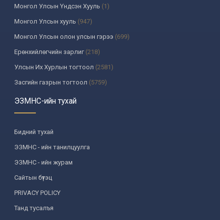
Монгол Улсын Үндсэн Хууль
(1)
Монгол Улсын хууль
(947)
Монгол Улсын олон улсын гэрээ
(699)
Ерөнхийлөгчийн зарлиг
(218)
Улсын Их Хурлын тогтоол
(2581)
Засгийн газрын тогтоол
(5759)
Үндсэн хуулийн цэцийн шийдвэр
(335)
ЭЗМНС-ийн тухай
Улсын дээд шүүхийн тогтоол
(259)
УИХ-аас томилогддог байгууллагын дарга, түүнтэй адилтгах албан
Бидний тухай
тушаалтны шийдвэр
(130)
ЭЗМНС - ийн танилцуулга
Сайдын тушаал
(987)
ЭЗМНС - ийн журам
Засгийн газрын агентлагийн даргын тушаал
(215)
Сайтын бүтэц
Хууль, хяналтын байгууллага
(6)
PRIVACY POLICY
Төрийн зарим чиг үүргийг хууль болон гэрээний үндсэн дээр
хэрэгжүүлж буй байгууллага
(3)
Танд тусалъя
Аймаг, нийслэлийн ИТХ-ын шийдвэр
(1208)