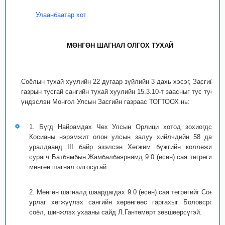
Улаанбаатар хот
МӨНГӨН ШАГНАЛ ОЛГОХ ТУХАЙ
Соёлын тухай хуулийн 22 дугаар зүйлийн 3 дахь хэсэг, Засгийн
газрын тусгай сангийн тухай хуулийн 15.3.10-т заасныг тус тус
үндэслэн Монгол Улсын Засгийн газраас ТОГТООХ нь:
1. Бүгд Найрамдах Чех Улсын Орлици хотод зохиогдсон
Косианы нэрэмжит олон улсын залуу хийлчдийн 58 дахь
уралдаанд III байр эзэлсэн Хөгжим бүжгийн коллежийн
сурагч Батбямбын Жамбалбаярнямд 9.0 (есөн) сая төгрөгийн
мөнгөн шагнал олгосугай.
2. Мөнгөн шагналд шаардагдах 9.0 (есөн) сая төгрөгийг Соёл,
урлаг хөгжүүлэх сангийн хөрөнгөөс гаргахыг Боловсрол,
соёл, шинжлэх ухааны сайд Л.Гантөмөрт зөвшөөрсүгэй.