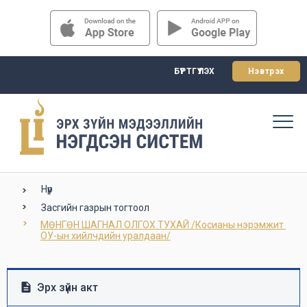
БҮРТГҮҮЛЭХ
Нэвтрэх
Нүүр
Засгийн газрын тогтоол
МӨНГӨН ШАГНАЛ ОЛГОХ ТУХАЙ /Косианы нэрэмжит 
ОУ-ын хийлчдийн уралдаан/
Эрх зүйн акт