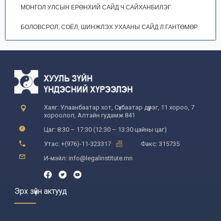
МОНГОЛ УЛСЫН ЕРӨНХИЙ САЙД Ч.САЙХАНБИЛЭГ
БОЛОВСРОЛ, СОЁЛ, ШИНЖЛЭХ УХААНЫ САЙД Л.ГАНТӨМӨР
Хаяг: Улаанбаатар хот, Сүхбаатар дүүрэг, 11 хороо, 7
хороолол, Алтайн гудамж 841
Цаг: 8:30 – 17:30 (12:30 – 13:30 цайны цаг)
Утас: +(976)-11-323317
Факс: 315735
И-мэйл: info@legalinstitute.mn
Эрх зүйн актууд