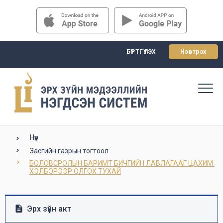
БҮРТГҮҮЛЭХ
Нэвтрэх
Нүүр
Засгийн газрын тогтоол
БОЛОВСРОЛЫН БАРИМТ БИЧГИЙН ЛАВЛАГААГ ЦАХИМ 
ХЭЛБЭРЭЭР ОЛГОХ ТУХАЙ
Эрх зүйн акт