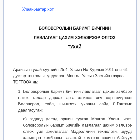
Улаанбаатар хот
БОЛОВСРОЛЫН БАРИМТ БИЧГИЙН
ЛАВЛАГААГ ЦАХИМ ХЭЛБЭРЭЭР ОЛГОХ
ТУХАЙ
Архивын тухай хуулийн 25.4, Улсын Их Хурлын 2011 оны 61
дүгээр тогтоолыг үндэслэн Монгол Улсын Засгийн газраас
ТОГТООХ нь:
1. Боловсролын баримт бичгийн лавлагааг цахим хэлбэрээр
олгох талаар дараах арга хэмжээ авч хэрэгжүүлэхийг
Боловсрол, соёл, шинжлэх ухааны сайд Л.Гантөмөрт
даалгасугай:
а) гадаад улсад оршин суугаа Монгол Улсын иргэнд
боловсролын баримт бичгийн лавлагааг цахим хэлбэрээр
олгох үйл ажиллагааг Мэдээллийн технологи, шуудан,
харилцаа холбооны газартай хамтран зохион байгуулж,