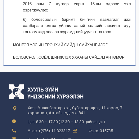
2016 оны 7 дугаар сарын 15-ны өдрөөс эхлэн
хэрэгжүүлэх;
б) боловсролын баримт бичгийн лавлагааг цахим
хэлбэрээр олгох үйлчилгээний хөлсийг архивын хууль
тогтоомжид заасан журамд нийцүүлэн тогтоох.
МОНГОЛ УЛСЫН ЕРӨНХИЙ САЙД Ч.САЙХАНБИЛЭГ
БОЛОВСРОЛ, СОЁЛ, ШИНЖЛЭХ УХААНЫ САЙД Л.ГАНТӨМӨР
Хаяг: Улаанбаатар хот, Сүхбаатар дүүрэг, 11 хороо, 7
хороолол, Алтайн гудамж 841
Цаг: 8:30 – 17:30 (12:30 – 13:30 цайны цаг)
Утас: +(976)-11-323317
Факс: 315735