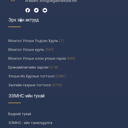
И-мэйл: info@legalinstitute.mn
Эрх зүйн актууд
Монгол Улсын Үндсэн Хууль
(1)
Монгол Улсын хууль
(947)
Монгол Улсын олон улсын гэрээ
(699)
Ерөнхийлөгчийн зарлиг
(218)
Улсын Их Хурлын тогтоол
(2581)
Засгийн газрын тогтоол
(5759)
Үндсэн хуулийн цэцийн шийдвэр
(335)
ЭЗМНС-ийн тухай
Улсын дээд шүүхийн тогтоол
(259)
УИХ-аас томилогддог байгууллагын дарга, түүнтэй адилтгах албан
Бидний тухай
тушаалтны шийдвэр
(130)
ЭЗМНС - ийн танилцуулга
Сайдын тушаал
(987)