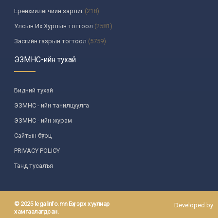
Ерөнхийлөгчийн зарлиг
(218)
Улсын Их Хурлын тогтоол
(2581)
Засгийн газрын тогтоол
(5759)
Үндсэн хуулийн цэцийн шийдвэр
(335)
ЭЗМНС-ийн тухай
Улсын дээд шүүхийн тогтоол
(259)
УИХ-аас томилогддог байгууллагын дарга, түүнтэй адилтгах албан
Бидний тухай
тушаалтны шийдвэр
(130)
ЭЗМНС - ийн танилцуулга
Сайдын тушаал
(987)
ЭЗМНС - ийн журам
Засгийн газрын агентлагийн даргын тушаал
(215)
Сайтын бүтэц
Хууль, хяналтын байгууллага
(6)
PRIVACY POLICY
Төрийн зарим чиг үүргийг хууль болон гэрээний үндсэн дээр
хэрэгжүүлж буй байгууллага
(3)
Танд тусалъя
Аймаг, нийслэлийн ИТХ-ын шийдвэр
(1208)
Аймаг, нийслэлийн Засаг даргын захирамж
(85)
© 2025 legalinfo.mn Бүх эрх хуулиар
Developed by
Зөвлөл, хороо, бусад байгууллага
(587)
хамгаалагдсан.