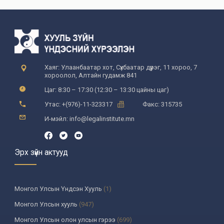
Хаяг: Улаанбаатар хот, Сүхбаатар дүүрэг, 11 хороо, 7
хороолол, Алтайн гудамж 841
Цаг: 8:30 – 17:30 (12:30 – 13:30 цайны цаг)
Утас: +(976)-11-323317
Факс: 315735
И-мэйл: info@legalinstitute.mn
Эрх зүйн актууд
Монгол Улсын Үндсэн Хууль
(1)
Монгол Улсын хууль
(947)
Монгол Улсын олон улсын гэрээ
(699)