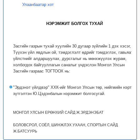
Улаанбаатар хот
НЭРЭМЖИТ БОЛГОХ ТУХАЙ
Засгийн газрын тухай хуулийн 30 дугаар зүйлийн 1 дэх хэсэг,
Түүхэн үйл явдлын ой, тэмдэглэлт өдрийг тэмдэглэх, гавьяат
үйлстнийг алдаршуулах, дурсгалыг нь мөнхжүүлэх журам,
холбогдох байгууллагын саналыг үндэслэн Монгол Улсын
Засгийн газраас ТОГТООХ нь:
"Эрдэнэт үйлдвэр" ХХК-ийг Монгол Улсын төр, нийгмийн нэрт
зүтгэлтэн Ю.Цэдэнбалын нэрэмжит болгосугай.
МОНГОЛ УЛСЫН ЕРӨНХИЙ САЙД Ж.ЭРДЭНЭБАТ
БОЛОВСРОЛ, СОЁЛ, ШИНЖЛЭХ УХААН, СПОРТЫН САЙД
Ж.БАТСУУРЬ