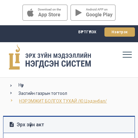
БҮРТГҮҮЛЭХ
Нэвтрэх
Нүүр
Засгийн газрын тогтоол
НЭРЭМЖИТ БОЛГОХ ТУХАЙ /Ю.Цэдэнбал/
Эрх зүйн акт