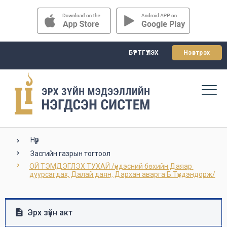
БҮРТГҮҮЛЭХ
Нэвтрэх
Нүүр
Засгийн газрын тогтоол
ОЙ ТЭМДЭГЛЭХ ТУХАЙ /үндэсний бөхийн Даяар 
дуурсагдах, Далай даян, Дархан аварга Б.Түвдэндорж/
Эрх зүйн акт