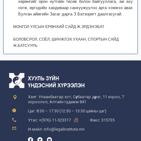
хөрөнгийг орон нутгийн төсөв болон байгууллага, аж ахуйн
нэгж, иргэдийн хандиваар санхүүжүүлэх арга хэмжээ авахыг
Булган аймгийн Засаг дарга З.Батзоригт даалгасугай.
МОНГОЛ УЛСЫН ЕРӨНХИЙ САЙД Ж.ЭРДЭНЭБАТ
БОЛОВСРОЛ, СОЁЛ, ШИНЖЛЭХ УХААН, СПОРТЫН САЙД
Ж.БАТСУУРЬ
Хаяг: Улаанбаатар хот, Сүхбаатар дүүрэг, 11 хороо, 7
хороолол, Алтайн гудамж 841
Цаг: 8:30 – 17:30 (12:30 – 13:30 цайны цаг)
Утас: +(976)-11-323317
Факс: 315735
И-мэйл: info@legalinstitute.mn