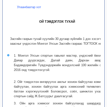
Улаанбаатар хот
ОЙ ТЭМДЭГЛЭХ ТУХАЙ
Засгийн газрын тухай хуулийн 30 дугаар зүйлийн 1 дэх хэсэгт
заасныг үндэслэн Монгол Улсын Засгийн газраас ТОГТООХ нь:
1. Монгол Улсын спортын гавьяат мастер, үндэсний бөхийн
Даяар дуурсагдах, Далай даян, Дархан аварга
Бадамдоригийн Түвдэндоржийн мэндэлсний 100 жилийн ойг
2016 онд тэмдэглэсүгэй.
2. Ойг тэмдэглэн өнгөрүүлэх ажлыг зохион байгуулах комисс
байгуулан, зохион байгуулах арга хэмжээний төлөвлөгөөг
батлан хэрэгжүүлэхийг Боловсрол, соёл, шинжлэх ухаан,
спортын сайд Ж.Батсуурьт даалгасугай.
3. Ойн арга хэмжээг зохион байгуулахад шаардагдах