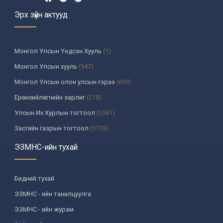
Эрх зүйн актууд
Монгол Улсын Үндсэн Хууль
(1)
Монгол Улсын хууль
(947)
Монгол Улсын олон улсын гэрээ
(699)
Ерөнхийлөгчийн зарлиг
(218)
Улсын Их Хурлын тогтоол
(2581)
Засгийн газрын тогтоол
(5759)
Үндсэн хуулийн цэцийн шийдвэр
(335)
ЭЗМНС-ийн тухай
Улсын дээд шүүхийн тогтоол
(259)
УИХ-аас томилогддог байгууллагын дарга, түүнтэй адилтгах албан
Бидний тухай
тушаалтны шийдвэр
(130)
ЭЗМНС - ийн танилцуулга
Сайдын тушаал
(987)
ЭЗМНС - ийн журам
Засгийн газрын агентлагийн даргын тушаал
(215)