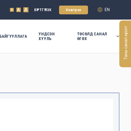
A
EN
A
БҮРТГҮҮЛЭХ
Нэвтрэх
A
Таны санал хүсэлт
ҮНДСЭН
ТӨСӨЛД САНАЛ
БАЙГУУЛЛАГА
ХУУЛЬ
ӨГӨХ