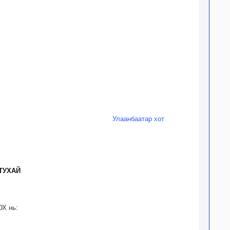
Улаанбаатар хот
ТУХАЙ
ОХ нь: