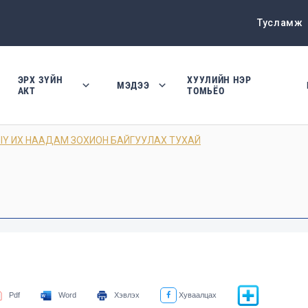
Тусламж
ЭРХ ЗҮЙН
ХУУЛИЙН НЭР
МЭДЭЭ
АКТ
ТОМЬЁО
IY ИХ НААДАМ ЗОХИОН БАЙГУУЛАХ ТУХАЙ
Pdf
Word
Хэвлэх
Хуваалцах