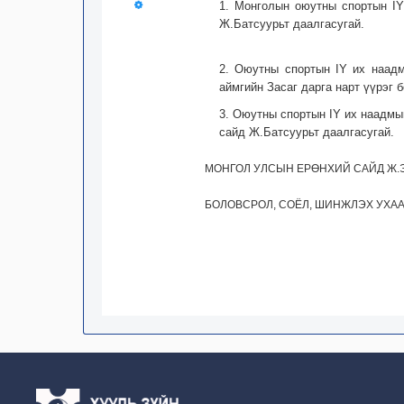
1. Монголын оюутны спортын IY
Ж.Батсуурьт даалгасугай.
2. Оюутны спортын IY их наадм
аймгийн Засаг дарга нарт үүрэг б
3. Оюутны спортын IY их наадмыг
сайд Ж.Батсуурьт даалгасугай.
МОНГОЛ УЛСЫН ЕРӨНХИЙ САЙД Ж.
БОЛОВСРОЛ, СОЁЛ, ШИНЖЛЭХ УХАА