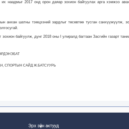
 их наадмыг 2017 онд орон даяар зохион байгуулах арга хэмжээ ава
ын анхан шатны тэмцээний зардлыг төсөвтөө тусган санхүүжүүлж, зо
олгосугай.
 зохион байгуулж, дүнг 2018 оны I улиралд багтаан Засгийн газарт та
ЭРДЭНЭБАТ
Н, СПОРТЫН САЙД Ж.БАТСУУРЬ
Эрх зүйн актууд