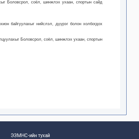
хыг Боловсрол, соёл, шинжлэх ухаан, спортын сайд
хион байгуулахыг нийслэл, дүүрэг болон холбогдох
нилцуулахыг Боловсрол, соёл, шинжлэх ухаан, спортын
ЭЗМНС-ийн тухай