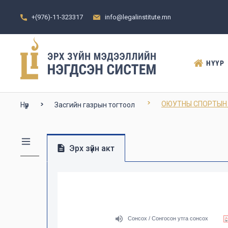
+(976)-11-323317
info@legalinstitute.mn
НҮҮР
ОЮУТНЫ СПОРТЫН 
Нүүр
Засгийн газрын тогтоол
Эрх зүйн акт
Сонсох / Сонгосон утга сонсох