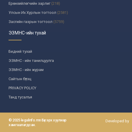
Ерөнхийлөгчийн зарлиг
(218)
Улсын Их Хурлын тогтоол
(2581)
Засгийн газрын тогтоол
(5759)
Үндсэн хуулийн цэцийн шийдвэр
(335)
ЭЗМНС-ийн тухай
Улсын дээд шүүхийн тогтоол
(259)
УИХ-аас томилогддог байгууллагын дарга, түүнтэй адилтгах албан
Бидний тухай
тушаалтны шийдвэр
(130)
ЭЗМНС - ийн танилцуулга
Сайдын тушаал
(987)
ЭЗМНС - ийн журам
Засгийн газрын агентлагийн даргын тушаал
(215)
Сайтын бүтэц
Хууль, хяналтын байгууллага
(6)
PRIVACY POLICY
Төрийн зарим чиг үүргийг хууль болон гэрээний үндсэн дээр
хэрэгжүүлж буй байгууллага
(3)
Танд тусалъя
Аймаг, нийслэлийн ИТХ-ын шийдвэр
(1208)
Аймаг, нийслэлийн Засаг даргын захирамж
(85)
© 2025 legalinfo.mn Бүх эрх хуулиар
Developed by
Зөвлөл, хороо, бусад байгууллага
(587)
хамгаалагдсан.
Шүүхийн ерөнхий зөвлөл
(9)