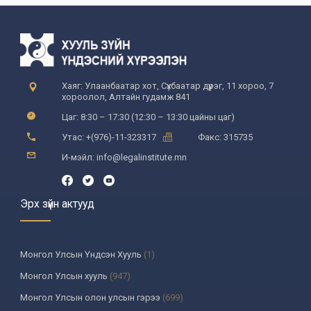
Хаяг: Улаанбаатар хот, Сүхбаатар дүүрэг, 11 хороо, 7
хороолол, Алтайн гудамж 841
Цаг: 8:30 – 17:30 (12:30 – 13:30 цайны цаг)
Утас: +(976)-11-323317
Факс: 315735
И-мэйл: info@legalinstitute.mn
Эрх зүйн актууд
Монгол Улсын Үндсэн Хууль
(1)
Монгол Улсын хууль
(947)
Монгол Улсын олон улсын гэрээ
(699)