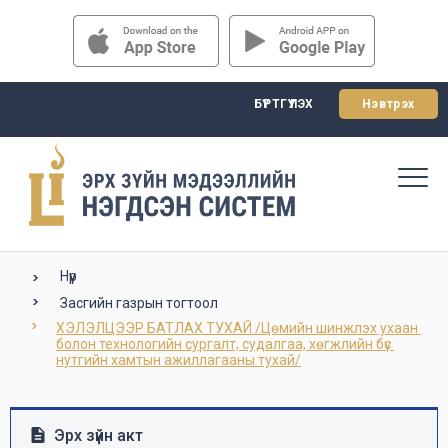
БҮРТГҮҮЛЭХ
Нэвтрэх
Нүүр
Засгийн газрын тогтоол
ХЭЛЭЛЦЭЭР БАТЛАХ ТУХАЙ /Цөмийн шинжлэх ухаан 
болон технологийн сургалт, судалгаа, хөгжлийн бүс 
нутгийн хамтын ажиллагааны тухай/
Эрх зүйн акт