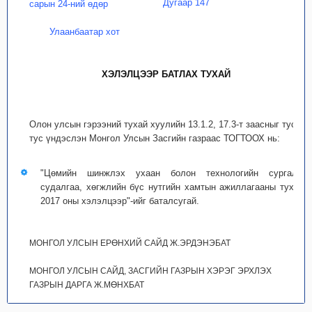
Дугаар 147
сарын 24-ний өдөр
Улаанбаатар хот
ХЭЛЭЛЦЭЭР БАТЛАХ ТУХАЙ
Олон улсын гэрээний тухай хуулийн 13.1.2, 17.3-т заасныг тус
тус үндэслэн Монгол Улсын Засгийн газраас ТОГТООХ нь:
"Цөмийн шинжлэх ухаан болон технологийн сургалт,
судалгаа, хөгжлийн бүс нутгийн хамтын ажиллагааны тухай
2017 оны хэлэлцээр"-ийг баталсугай.
МОНГОЛ УЛСЫН ЕРӨНХИЙ САЙД Ж.ЭРДЭНЭБАТ
МОНГОЛ УЛСЫН САЙД, ЗАСГИЙН ГАЗРЫН ХЭРЭГ ЭРХЛЭХ
ГАЗРЫН ДАРГА Ж.МӨНХБАТ