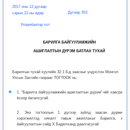
2017 оны 12 дугаар
Дугаар 353
сарын 22-ны өдөр
Улаанбаатар хот
БАРИЛГА БАЙГУУЛАМЖИЙН
АШИГЛАЛТЫН ДҮРЭМ БАТЛАХ ТУХАЙ
Барилгын тухай хуулийн 32.1.6-д заасныг үндэслэн Монгол
Улсын Засгийн газраас ТОГТООХ нь:
1. "Барилга байгууламжийн ашиглалтын дүрэм"-ийг хавсралт
ёсоор баталсугай.
2. Энэ тогтоолын 1 дүгээр зүйлд заасан дүрмийн
хэрэгжилтэд хяналт тавьж ажиллахыг Барилга, хот
байгуулалтын сайд Х.Баделханд даалгасугай.