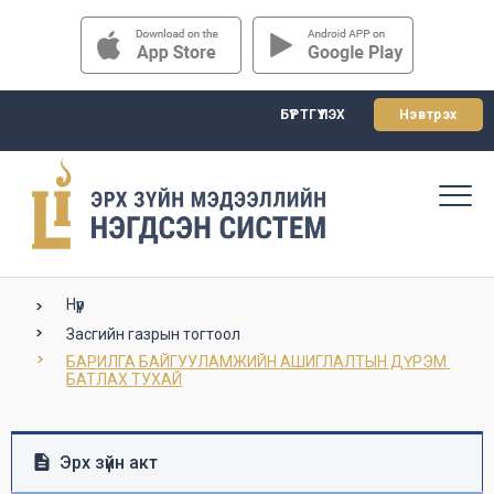
БҮРТГҮҮЛЭХ
Нэвтрэх
Нүүр
Засгийн газрын тогтоол
БАРИЛГА БАЙГУУЛАМЖИЙН АШИГЛАЛТЫН ДҮРЭМ 
БАТЛАХ ТУХАЙ
Эрх зүйн акт