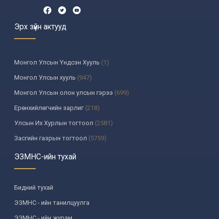
Эрх зүйн актууд
Монгол Улсын Үндсэн Хууль
(1)
Монгол Улсын хууль
(947)
Монгол Улсын олон улсын гэрээ
(699)
Ерөнхийлөгчийн зарлиг
(218)
Улсын Их Хурлын тогтоол
(2581)
Засгийн газрын тогтоол
(5759)
Үндсэн хуулийн цэцийн шийдвэр
(335)
ЭЗМНС-ийн тухай
Улсын дээд шүүхийн тогтоол
(259)
УИХ-аас томилогддог байгууллагын дарга, түүнтэй адилтгах албан
Бидний тухай
тушаалтны шийдвэр
(130)
ЭЗМНС - ийн танилцуулга
Сайдын тушаал
(987)
ЭЗМНС - ийн журам