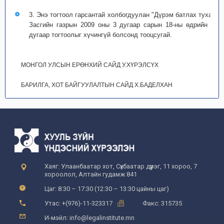
3. Энэ тогтоол гарсантай холбогдуулан "Дүрэм батлах тухай"
Засгийн газрын 2009 оны 3 дугаар сарын 18-ны өдрийн 72
дугаар тогтоолыг хүчингүй болсонд тооцсугай.
МОНГОЛ УЛСЫН ЕРӨНХИЙ САЙД У.ХҮРЭЛСҮХ
БАРИЛГА, ХОТ БАЙГУУЛАЛТЫН САЙД Х.БАДЕЛХАН
Хаяг: Улаанбаатар хот, Сүхбаатар дүүрэг, 11 хороо, 7
хороолол, Алтайн гудамж 841
Цаг: 8:30 – 17:30 (12:30 – 13:30 цайны цаг)
Утас: +(976)-11-323317
Факс: 315735
И-мэйл: info@legalinstitute.mn