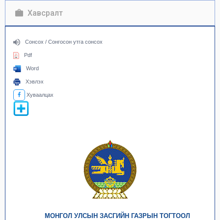
Хавсралт
Сонсох / Сонгосон утга сонсох
Pdf
Word
Хэвлэх
Хуваалцах
МОНГОЛ УЛСЫН ЗАСГИЙН ГАЗРЫН ТОГТООЛ