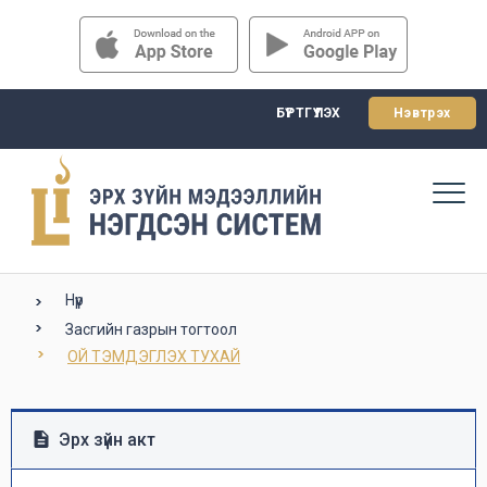
БҮРТГҮҮЛЭХ
Нэвтрэх
Нүүр
Засгийн газрын тогтоол
ОЙ ТЭМДЭГЛЭХ ТУХАЙ
Эрх зүйн акт