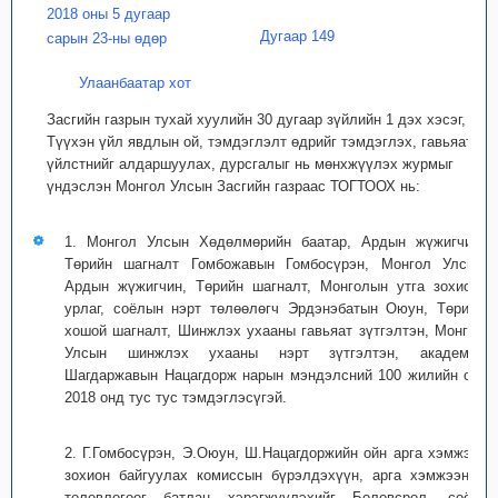
2018 оны 5 дугаар
Дугаар 149
сарын 23-ны өдөр
Улаанбаатар хот
Засгийн газрын тухай хуулийн 30 дугаар зүйлийн 1 дэх хэсэг,
Түүхэн үйл явдлын ой, тэмдэглэлт өдрийг тэмдэглэх, гавьяат
үйлстнийг алдаршуулах, дурсгалыг нь мөнхжүүлэх журмыг
үндэслэн Монгол Улсын Засгийн газраас ТОГТООХ нь:
1. Монгол Улсын Хөдөлмөрийн баатар, Ардын жүжигчин,
Төрийн шагналт Гомбожавын Гомбосүрэн, Монгол Улсын
Ардын жүжигчин, Төрийн шагналт, Монголын утга зохиол,
урлаг, соёлын нэрт төлөөлөгч Эрдэнэбатын Оюун, Төрийн
хошой шагналт, Шинжлэх ухааны гавьяат зүтгэлтэн, Монгол
Улсын шинжлэх ухааны нэрт зүтгэлтэн, академич
Шагдаржавын Нацагдорж нарын мэндэлсний 100 жилийн ойг
2018 онд тус тус тэмдэглэсүгэй.
2. Г.Гомбосүрэн, Э.Оюун, Ш.Нацагдоржийн ойн арга хэмжээг
зохион байгуулах комиссын бүрэлдэхүүн, арга хэмжээний
төлөвлөгөөг батлан хэрэгжүүлэхийг Боловсрол, соёл,