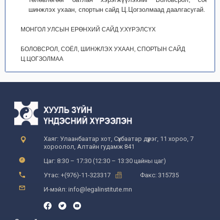
шинжлэх ухаан, спортын сайд Ц.Цогзолмаад даалгасугай.
МОНГОЛ УЛСЫН ЕРӨНХИЙ САЙД У.ХҮРЭЛСҮХ
БОЛОВСРОЛ, СОЁЛ, ШИНЖЛЭХ УХААН, СПОРТЫН САЙД
Ц.ЦОГЗОЛМАА
Хаяг: Улаанбаатар хот, Сүхбаатар дүүрэг, 11 хороо, 7
хороолол, Алтайн гудамж 841
Цаг: 8:30 – 17:30 (12:30 – 13:30 цайны цаг)
Утас: +(976)-11-323317
Факс: 315735
И-мэйл: info@legalinstitute.mn