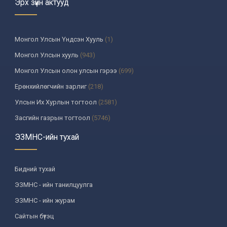
Эрх зүйн актууд
Монгол Улсын Үндсэн Хууль
(1)
Монгол Улсын хууль
(943)
Монгол Улсын олон улсын гэрээ
(699)
Ерөнхийлөгчийн зарлиг
(218)
Улсын Их Хурлын тогтоол
(2581)
Засгийн газрын тогтоол
(5746)
Үндсэн хуулийн цэцийн шийдвэр
(335)
ЭЗМНС-ийн тухай
Улсын дээд шүүхийн тогтоол
(259)
УИХ-аас томилогддог байгууллагын дарга, түүнтэй адилтгах албан
Бидний тухай
тушаалтны шийдвэр
(130)
ЭЗМНС - ийн танилцуулга
Сайдын тушаал
(988)
ЭЗМНС - ийн журам
Засгийн газрын агентлагийн даргын тушаал
(215)
Сайтын бүтэц
Хууль, хяналтын байгууллага
(6)