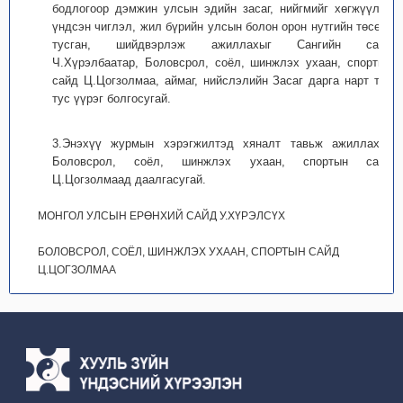
бодлогоор дэмжин улсын эдийн засаг, нийгмийг хөгжүүлэх
үндсэн чиглэл, жил бүрийн улсын болон орон нутгийн төсөвт
тусган, шийдвэрлэж ажиллахыг Сангийн сайд
Ч.Хүрэлбаатар, Боловсрол, соёл, шинжлэх ухаан, спортын
сайд Ц.Цогзолмаа, аймаг, нийслэлийн Засаг дарга нарт тус
тус үүрэг болгосугай.
3.Энэхүү журмын хэрэгжилтэд хяналт тавьж ажиллахыг
Боловсрол, соёл, шинжлэх ухаан, спортын сайд
Ц.Цогзолмаад даалгасугай.
МОНГОЛ УЛСЫН ЕРӨНХИЙ САЙД У.ХҮРЭЛСҮХ
БОЛОВСРОЛ, СОЁЛ, ШИНЖЛЭХ УХААН, СПОРТЫН САЙД
Ц.ЦОГЗОЛМАА