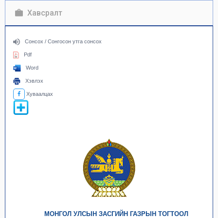
Хавсралт
Сонсох / Сонгосон утга сонсох
Pdf
Word
Хэвлэх
Хуваалцах
МОНГОЛ УЛСЫН ЗАСГИЙН ГАЗРЫН ТОГТООЛ