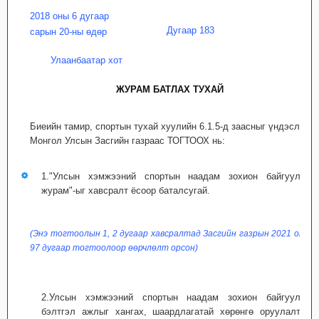
2018 оны 6 дугаар
Дугаар 183
сарын 20-ны өдөр
Улаанбаатар хот
ЖУРАМ БАТЛАХ ТУХАЙ
Биеийн тамир, спортын тухай хуулийн 6.1.5-д заасныг үндэслэн
Монгол Улсын Засгийн газраас ТОГТООХ нь:
1."Улсын хэмжээний спортын наадам зохион байгуулах
журам"-ыг хавсралт ёсоор баталсугай.
(Энэ тогтоолын 1, 2 дугаар хавсралтад Засгийн газрын 2021 оны
97 дугаар тогтоолоор өөрчлөлт орсон)
2.Улсын хэмжээний спортын наадам зохион байгуулах
бэлтгэл ажлыг хангах, шаардлагатай хөрөнгө оруулалтыг