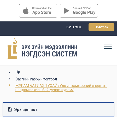
БҮРТГҮҮЛЭХ
Нэвтрэх
Нүүр
Засгийн газрын тогтоол
ЖУРАМ БАТЛАХ ТУХАЙ /Улсын хэмжээний спортын 
наадам зохион байгуулах журам/
Эрх зүйн акт