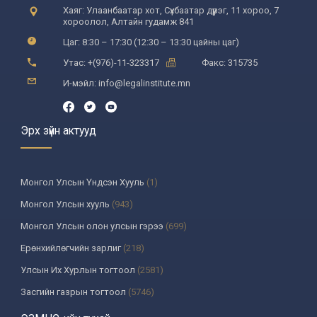
Хаяг: Улаанбаатар хот, Сүхбаатар дүүрэг, 11 хороо, 7
хороолол, Алтайн гудамж 841
Цаг: 8:30 – 17:30 (12:30 – 13:30 цайны цаг)
Утас: +(976)-11-323317
Факс: 315735
И-мэйл: info@legalinstitute.mn
Эрх зүйн актууд
Монгол Улсын Үндсэн Хууль
(1)
Монгол Улсын хууль
(943)
Монгол Улсын олон улсын гэрээ
(699)
Ерөнхийлөгчийн зарлиг
(218)
Улсын Их Хурлын тогтоол
(2581)
Засгийн газрын тогтоол
(5746)
Үндсэн хуулийн цэцийн шийдвэр
(335)