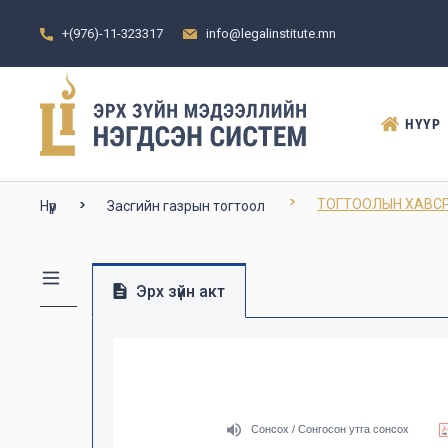
+(976)-11-323317
info@legalinstitute.mn
НҮҮР
ТОГТООЛЫН ХАВСРА
Нүүр
Засгийн газрын тогтоол
Эрх зүйн акт
Сонсох / Сонгосон утга сонсох