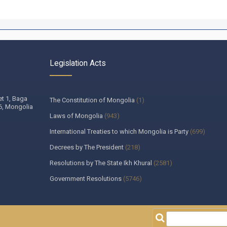
Legislation Acts
et 1, Baga
The Constitution of Mongolia
(1)
46, Mongolia
Laws of Mongolia
(943)
International Treaties to which Mongolia is Party
(699)
Decrees by The President
(218)
Resolutions by The State Ikh Khural
(2581)
Government Resolutions
(5746)
Decisions by The Constitutional Court of Mongolia
(335)
Resolutions by The State Supreme Court
(259)
Decisions by The Heads of the bodies appointed by The