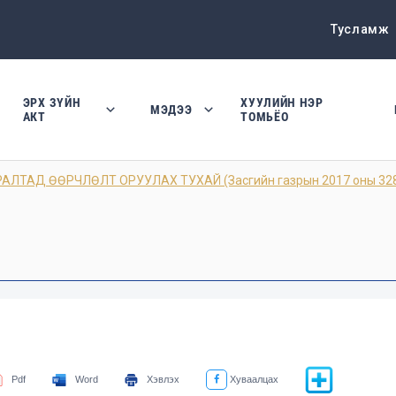
Тусламж
ЭРХ ЗҮЙН
ХУУЛИЙН НЭР
МЭДЭЭ
АКТ
ТОМЬЁО
ЛТАД ӨӨРЧЛӨЛТ ОРУУЛАХ ТУХАЙ (Засгийн газрын 2017 оны 328 
Pdf
Word
Хэвлэх
Хуваалцах