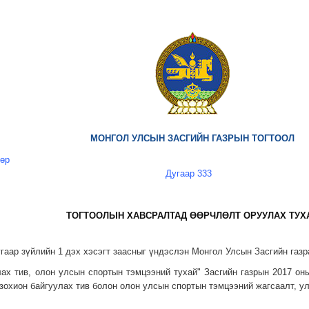
МОНГОЛ УЛСЫН ЗАСГИЙН ГАЗРЫН ТОГТООЛ
дөр
Дугаар 333
ТОГТООЛЫН ХАВСРАЛТАД ӨӨРЧЛӨЛТ ОРУУЛАХ ТУХ
угаар зүйлийн 1 дэх хэсэгт заасныг үндэслэн Монгол Улсын Засгийн газ
лах тив, олон улсын спортын тэмцээний тухай" Засгийн газрын 2017 он
 зохион байгуулах тив болон олон улсын спортын тэмцээний жагсаалт, у