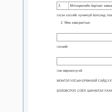
3.
Мотоциклийн бартаат замы
гэсэн хэсгийг хүчингүй болсонд тоо
2. Мөн хавсралтын:
гэснийг
гэж өөрчилсүгэй.
МОНГОЛ УЛСЫН ЕРӨНХИЙ САЙД У.
БОЛОВСРОЛ, СОЁЛ, ШИНЖЛЭХ УХАА