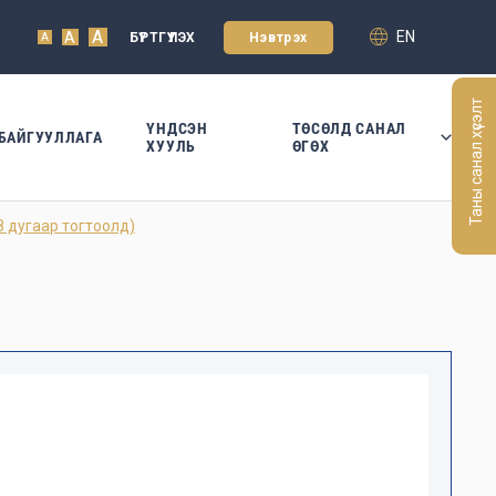
A
EN
A
БҮРТГҮҮЛЭХ
Нэвтрэх
A
Таны санал хүсэлт
ҮНДСЭН
ТӨСӨЛД САНАЛ
БАЙГУУЛЛАГА
ХУУЛЬ
ӨГӨХ
дугаар тогтоолд)