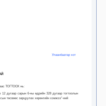
Улаанбаатар хот
АЙ
раас ТОГТООХ нь:
ы 12 дугаар сарын 6-ны өдрийн 328 дугаар тогтоолын
лсын төсвөөс зарцуулах хөрөнгийн хэмжээ"-ний