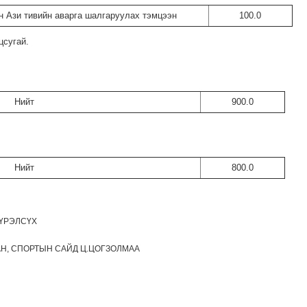
н Ази тивийн аварга шалгаруулах тэмцээн
100.0
цсугай.
Нийт
900.0
Нийт
800.0
ХҮРЭЛСҮХ
Н, СПОРТЫН САЙД Ц.ЦОГЗОЛМАА