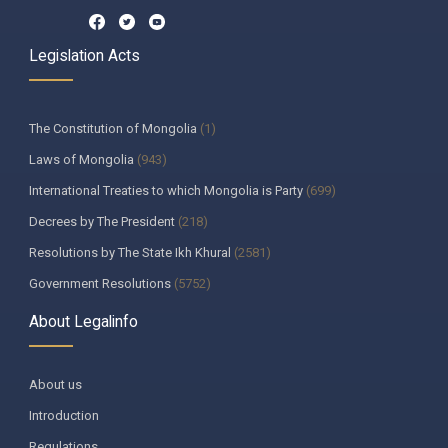
Legislation Acts
The Constitution of Mongolia
(1)
Laws of Mongolia
(943)
International Treaties to which Mongolia is Party
(699)
Decrees by The President
(218)
Resolutions by The State Ikh Khural
(2581)
Government Resolutions
(5752)
Decisions by The Constitutional Court of Mongolia
(335)
About Legalinfo
Resolutions by The State Supreme Court
(259)
Decisions by The Heads of the bodies appointed by The Parliament
About us
(130)
Introduction
Ministerial decrees
(987)
Regulations