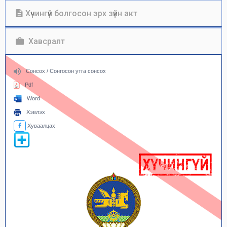
Хүчингүй болгосон эрх зүйн акт
Хавсралт
Сонсох / Сонгосон утга сонсох
Pdf
Word
Хэвлэх
Хуваалцах