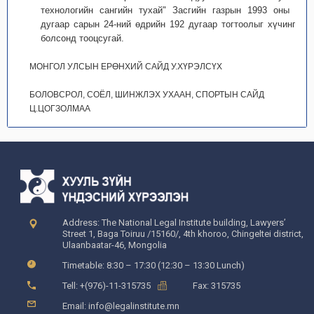
технологийн сангийн тухай" Засгийн газрын 1993 оны 12
дугаар сарын 24-ний өдрийн 192 дугаар тогтоолыг хүчингүй
болсонд тооцсугай.
МОНГОЛ УЛСЫН ЕРӨНХИЙ САЙД У.ХҮРЭЛСҮХ
БОЛОВСРОЛ, СОЁЛ, ШИНЖЛЭХ УХААН, СПОРТЫН САЙД
Ц.ЦОГЗОЛМАА
Address: The National Legal Institute building, Lawyers’
Street 1, Baga Toiruu /15160/, 4th khoroo, Chingeltei district,
Ulaanbaatar-46, Mongolia
Timetable: 8:30 – 17:30 (12:30 – 13:30 Lunch)
Tell: +(976)-11-315735
Fax: 315735
Email: info@legalinstitute.mn