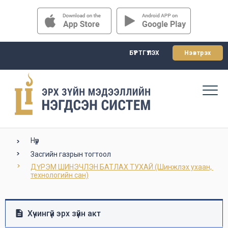
БҮРТГҮҮЛЭХ
Нэвтрэх
Нүүр
Засгийн газрын тогтоол
ДҮРЭМ ШИНЭЧЛЭН БАТЛАХ ТУХАЙ (Шинжлэх ухаан, 
технологийн сан)
Хүчингүй эрх зүйн акт