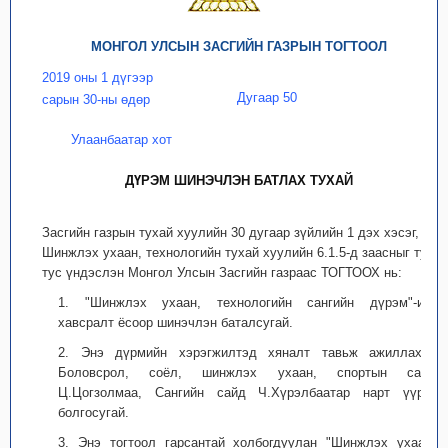
МОНГОЛ УЛСЫН ЗАСГИЙН ГАЗРЫН ТОГТООЛ
2019 оны 1 дүгээр
Дугаар 50
сарын 30-ны өдөр
Улаанбаатар хот
ДҮРЭМ ШИНЭЧЛЭН БАТЛАХ ТУХАЙ
Засгийн газрын тухай хуулийн 30 дугаар зүйлийн 1 дэх хэсэг,
Шинжлэх ухаан, технологийн тухай хуулийн 6.1.5-д заасныг тус
тус үндэслэн Монгол Улсын Засгийн газраас ТОГТООХ нь:
1. "Шинжлэх ухаан, технологийн сангийн дүрэм"-ийг
хавсралт ёсоор шинэчлэн баталсугай.
2. Энэ дүрмийн хэрэгжилтэд хяналт тавьж ажиллахыг
Боловсрол, соёл, шинжлэх ухаан, спортын сайд
Ц.Цогзолмаа, Сангийн сайд Ч.Хүрэлбаатар нарт үүрэг
болгосугай.
3. Энэ тогтоол гарсантай холбогдуулан "Шинжлэх ухаан,