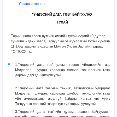
Улаанбаатар хот
"ҮНДЭСНИЙ ДАТА ТӨВ" БАЙГУУЛАХ
ТУХАЙ
Төрийн болон орон нутгийн өмчийн тухай хуулийн 9 дүгээр
зүйлийн 5 дахь заалт, Тагнуулын байгууллагын тухай хуулийн
11.1.6-д заасныг үндэслэн Монгол Улсын Засгийн газраас
ТОГТООХ нь:
1."Үндэсний дата төв" улсын төсөвт үйлдвэрийн газрыг
Мэдээлэл, шуудан, харилцаа холбоо, технологийн газрын
даргын дэргэд байгуулсугай.
2."Үндэсний дата төв"-ийн техник, технологийн удирдлагыг
Мэдээлэл, шуудан, харилцаа холбоо, технологийн газарт,
үйл ажиллагааны аюулгүй байдлыг хангах чиг үүргийг
Тагнуулын ерөнхий газарт тус тус хариуцуулсугай.
3."Үндэсний дата төв"-ийн дүрэм, зохион байгуулалтын
бүтцийг зохих журмын дагуу баталж улсын бүртгэлд