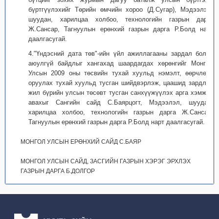
бүртгүүлэхийг Төрийн өмчийн хороо (Д.Сугар), Мэдээлэл,
шуудан, харилцаа холбоо, технологийн газрын дарга
Ж.Сансар, Тагнуулын ерөнхий газрын дарга Р.Болд нарт
даалгасугай.
4."Үндэсний дата төв"-ийн үйл ажиллагааны зардал болон
аюулгүй байдлыг хангахад шаардагдах хөрөнгийг Монгол
Улсын 2009 оны төсвийн тухай хуульд нэмэлт, өөрчлөлт
оруулах тухай хуульд тусган шийдвэрлэж, цаашид зардлыг
жил бүрийн улсын төсөвт тусган санхүүжүүлэх арга хэмжээ
авахыг Сангийн сайд С.Баярцогт, Мэдээлэл, шуудан,
харилцаа холбоо, технологийн газрын дарга Ж.Сансар,
Тагнуулын ерөнхий газрын дарга Р.Болд нарт даалгасугай.
МОНГОЛ УЛСЫН ЕРӨНХИЙ САЙД С.БАЯР
МОНГОЛ УЛСЫН САЙД, ЗАСГИЙН ГАЗРЫН ХЭРЭГ ЭРХЛЭХ
ГАЗРЫН ДАРГА Б.ДОЛГОР