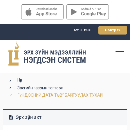
БҮРТГҮҮЛЭХ
Нэвтрэх
Нүүр
Засгийн газрын тогтоол
“ҮНДЭСНИЙ ДАТА ТӨВ” БАЙГУУЛАХ ТУХАЙ
Эрх зүйн акт