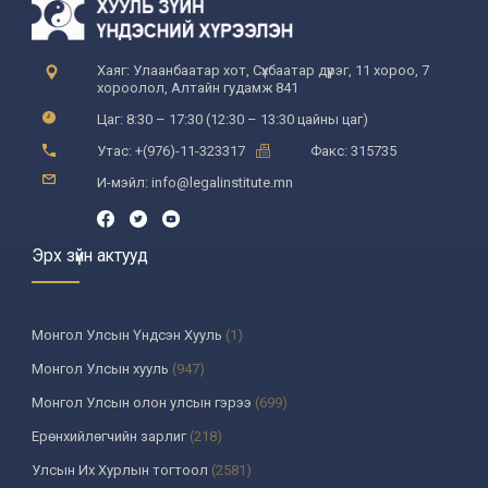
Хаяг: Улаанбаатар хот, Сүхбаатар дүүрэг, 11 хороо, 7
хороолол, Алтайн гудамж 841
Цаг: 8:30 – 17:30 (12:30 – 13:30 цайны цаг)
Утас: +(976)-11-323317
Факс: 315735
И-мэйл: info@legalinstitute.mn
Эрх зүйн актууд
Монгол Улсын Үндсэн Хууль
(1)
Монгол Улсын хууль
(947)
Монгол Улсын олон улсын гэрээ
(699)
Ерөнхийлөгчийн зарлиг
(218)
Улсын Их Хурлын тогтоол
(2581)