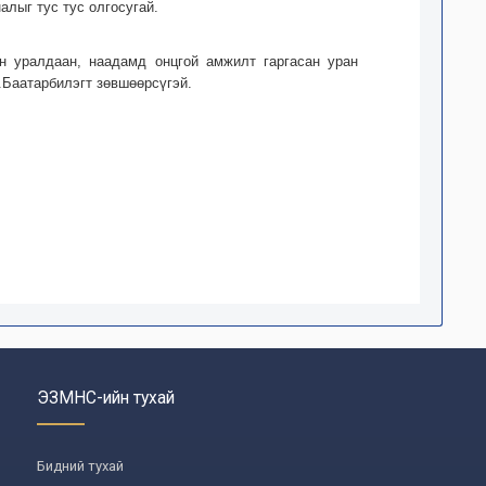
алыг тус тус олгосугай.
ын уралдаан, наадамд онцгой амжилт гаргасан уран
.Баатарбилэгт зөвшөөрсүгэй.
ЭЗМНС-ийн тухай
Бидний тухай