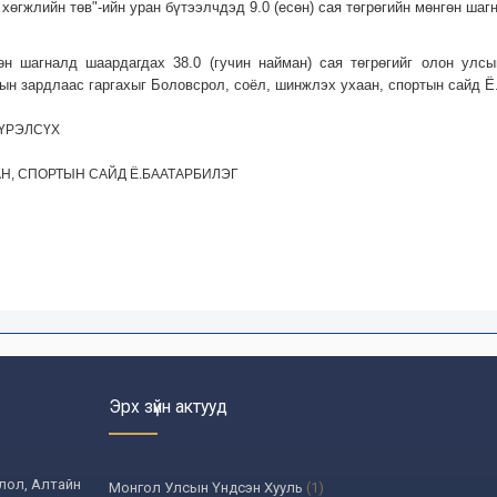
хөгжлийн төв"-ийн уран бүтээлчдэд 9.0 (есөн) сая төгрөгийн мөнгөн шагн
өн шагналд шаардагдах 38.0 (гучин найман) сая төгрөгийг олон улс
ын зардлаас гаргахыг Боловсрол, соёл, шинжлэх ухаан, спортын сайд Ё
ХҮРЭЛСҮХ
Н, СПОРТЫН САЙД Ё.БААТАРБИЛЭГ
Эрх зүйн актууд
олол, Алтайн
Монгол Улсын Үндсэн Хууль
(1)