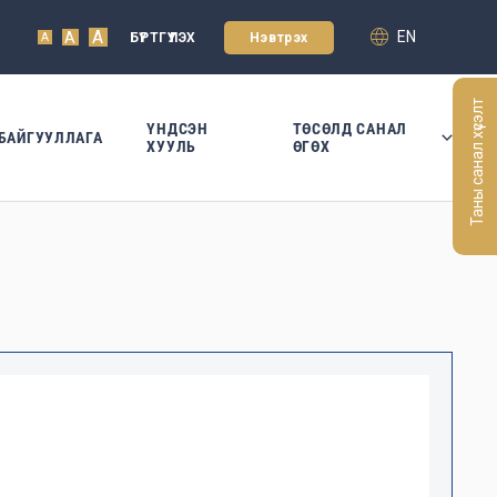
A
EN
A
БҮРТГҮҮЛЭХ
Нэвтрэх
A
Таны санал хүсэлт
ҮНДСЭН
ТӨСӨЛД САНАЛ
БАЙГУУЛЛАГА
ХУУЛЬ
ӨГӨХ