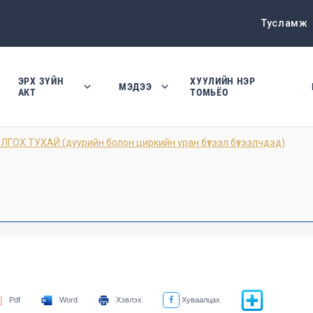
Тусламж
ЭРХ ЗҮЙН
ХУУЛИЙН НЭР
МЭДЭЭ
АКТ
ТОМЬЁО
ОХ ТУХАЙ (дуурийн болон циркийн уран бүтээл бүтээлчдэд)
Pdf
Word
Хэвлэх
Хуваалцах