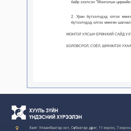
байр эзэлсэн "Монголын циркийн 
2. Уран бүтээлчдэд олгох мөнг
бүтээлчдэд олгох мөнгөн шагнал
МОНГОЛ УЛСЫН ЕРӨНХИЙ САЙД У.
БОЛОВСРОЛ, СОЁЛ, ШИНЖЛЭХ УХАА
Хаяг: Улаанбаатар хот, Сүхбаатар дүүрэг, 11 хороо, 7 хоро