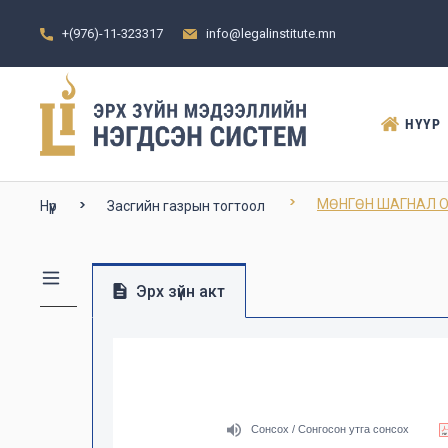
+(976)-11-323317
info@legalinstitute.mn
НҮҮР
МӨНГӨН ШАГНАЛ ОЛГ
Нүүр
Засгийн газрын тогтоол
Эрх зүйн акт
Сонсох / Сонгосон утга сонсох