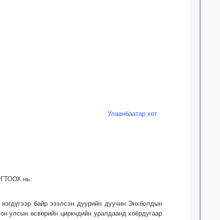
Улаанбаатар хот
ОГТООХ нь:
 нэгдүгээр байр эзэлсэн дуурийн дуучин Энхболдын
олон улсын өсвөрийн циркчдийн уралдаанд хоёрдугаар