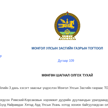
МОНГОЛ УЛСЫН ЗАСГИЙН ГАЗРЫН ТОГТООЛ
өр
Дугаар 109
МӨНГӨН ШАГНАЛ ОЛГОХ ТУХАЙ
йлийн 3 дахь хэсэгт заасныг үндэслэн Монгол Улсын Засгийн газраас Т
огдсон Римский-Корсаковын нэрэмжит дуурийн дуулаачдын уралдаанд
, Бүгд Найрамдах Хятад Ард Улсын Ухань хотод зохион байгуулагдсан 