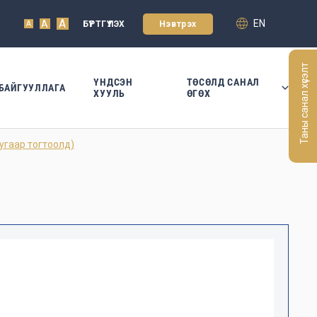
A
EN
A
БҮРТГҮҮЛЭХ
Нэвтрэх
A
Таны санал хүсэлт
ҮНДСЭН
ТӨСӨЛД САНАЛ
БАЙГУУЛЛАГА
ХУУЛЬ
ӨГӨХ
гаар тогтоолд)