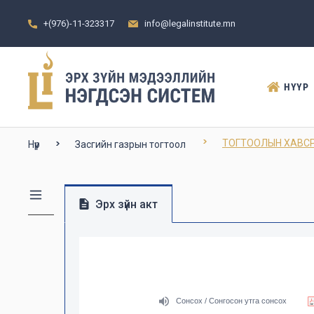
+(976)-11-323317
info@legalinstitute.mn
НҮҮР
ТОГТООЛЫН ХАВСРА
Нүүр
Засгийн газрын тогтоол
Эрх зүйн акт
Сонсох / Сонгосон утга сонсох