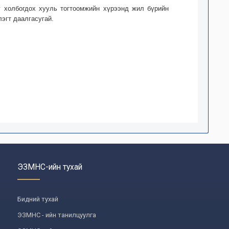
г холбогдох хууль тогтоомжийн хүрээнд жил бүрийн
эгт даалгасугай.
ЭЗМНС-ийн тухай
Бидний тухай
ЭЗМНС - ийн танилцуулга