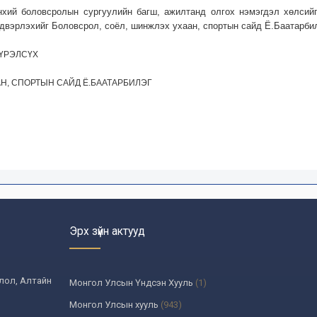
нхий боловсролын сургуулийн багш, ажилтанд олгох нэмэгдэл хөлсий
йдвэрлэхийг Боловсрол, соёл, шинжлэх ухаан, спортын сайд Ё.Баатарбил
ХҮРЭЛСҮХ
Н, СПОРТЫН САЙД Ё.БААТАРБИЛЭГ
Эрх зүйн актууд
олол, Алтайн
Монгол Улсын Үндсэн Хууль
(1)
Монгол Улсын хууль
(943)