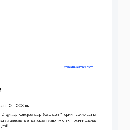
Улаанбаатар хот
Й
раас ТОГТООХ нь:
н 2 дугаар хавсралтаар баталсан "Төрийн захиргааны
лшгүй шаардлагатай ажил гүйцэтгүүлэх" гэсний дараа
үгэй.