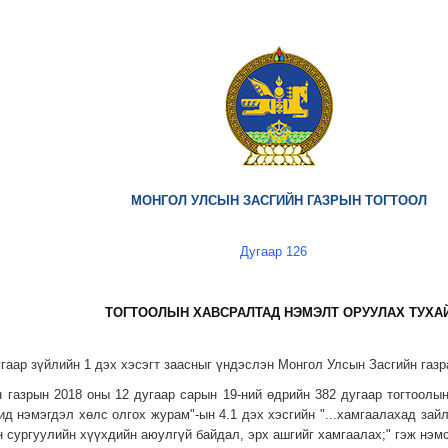
МОНГОЛ УЛСЫН ЗАСГИЙН ГАЗРЫН ТОГТООЛ
Дугаар 126
ТОГТООЛЫН ХАВСРАЛТАД НЭМЭЛТ ОРУУЛАХ ТУХА
угаар зүйлийн 1 дэх хэсэгт заасныг үндэслэн Монгол Улсын Засгийн газ
н газрын 2018 оны 12 дугаар сарын 19-ний өдрийн 382 дугаар тогтоолы
ид нэмэгдэл хөлс олгох журам"-ын 4.1 дэх хэсгийн "...хамгаалахад зай
н сургуулийн хүүхдийн аюулгүй байдал, эрх ашгийг хамгаалах;" гэж нэмс