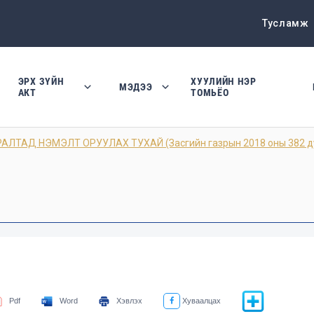
Тусламж
ЭРХ ЗҮЙН
ХУУЛИЙН НЭР
МЭДЭЭ
АКТ
ТОМЬЁО
ЛТАД НЭМЭЛТ ОРУУЛАХ ТУХАЙ (Засгийн газрын 2018 оны 382 ду
Pdf
Word
Хэвлэх
Хуваалцах