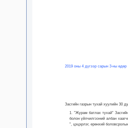
2019 оны 4 дүгээр сарын 3-ны өдөр
Засгийн газрын тухай хуулийн 30 д
1. "Журам батлах тухай" Засгий
болон үйлчилгээний албан хаагч
", цэцэрлэг, ерөнхий боловсролы