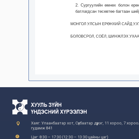
2. Сургуулийн өмнөх болон ерө
батлагдсан төсөвтөө багтаан ши
МОНГОЛ УЛСЫН ЕРӨНХИЙ САЙД У.
БОЛОВСРОЛ, СОЁЛ, ШИНЖЛЭХ УХАА
Хаяг: Улаанбаатар хот, Сүхбаатар дүүрэг, 11 хороо, 7 хоро
гудамж 841
Цаг: 8:30 – 17:30 (12:30 – 13:30 цайны цаг)