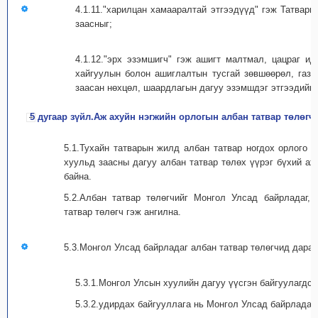
4.1.11."харилцан хамааралтай этгээдүүд" гэж Татвары
заасныг;
4.1.12."эрх эзэмшигч" гэж ашигт малтмал, цацраг и
хайгуулын болон ашиглалтын тусгай зөвшөөрөл, газа
заасан нөхцөл, шаардлагын дагуу эзэмшдэг этгээдийг.
5 дугаар зүйл.Аж ахуйн нэгжийн орлогын албан татвар төлөгч
5.1.Тухайн татварын жилд албан татвар ногдох орлого о
хуульд заасны дагуу албан татвар төлөх үүрэг бүхий аж
байна.
5.2.Албан татвар төлөгчийг Монгол Улсад байрладаг,
татвар төлөгч гэж ангилна.
5.3.Монгол Улсад байрладаг албан татвар төлөгчид дараа
5.3.1.Монгол Улсын хуулийн дагуу үүсгэн байгуулагдса
5.3.2.удирдах байгууллага нь Монгол Улсад байрладаг