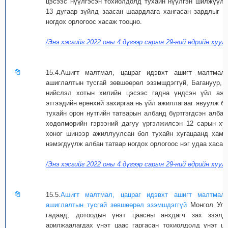
цэсээс нүүлгэсэн тохиолдолд тухайн нүүлгэн шилжүүлэ
13 дугаар зүйлд заасан шаардлага хангасан зардлыг 5
ногдох орлогоос хасаж тооцно.
/Энэ хэсгийг 2022 оны 4 дүгээр сарын 29-ний өдрийн хуули
15.4.Ашигт малтмал, цацраг идэвхт ашигт малтмал
ашиглалтын тусгай зөвшөөрөл эзэмшдэггүй, Багануур, 
нийслэл хотын хилийн цэсээс гадна үндсэн үйл ажи
этгээдийн ерөнхий захиргаа нь үйл ажиллагааг явуулж бай
тухайн орон нутгийн татварын албанд бүртгэгдсэн албан
хөдөлмөрийн гэрээний дагуу үргэлжилсэн 12 сарын ху
хоног шинээр ажиллуулсан бол тухайн хугацаанд хама
нэмэгдүүлж албан татвар ногдох орлогоос нэг удаа хасаж
/Энэ хэсгийг 2022 оны 4 дүгээр сарын 29-ний өдрийн хуули
15.5.
Ашигт малтмал, цацраг идэвхт ашигт малтмал,
ашиглалтын тусгай зөвшөөрөл эзэмшдэггүй
Монгол Улса
гадаад, дотоодын үнэт цаасны анхдагч зах зээлд
арилжаалагдах үнэт цаас гаргасан тохиолдолд үнэт ц