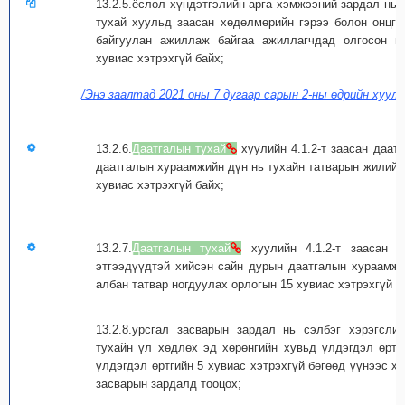
13.2.5.ёслол хүндэтгэлийн арга хэмжээний зардал нь
тухай хуульд заасан хөдөлмөрийн гэрээ болон онцго
байгуулан ажиллаж байгаа ажиллагчдад олгосон ц
хувиас хэтрэхгүй байх;
/Энэ заалтад 2021 оны 7 дугаар сарын 2-ны өдрийн хуули
13.2.6.
Даатгалын тухай
хуулийн 4.1.2-т заасан даат
даатгалын хураамжийн дүн нь тухайн татварын жилийн 
хувиас хэтрэхгүй байх;
13.2.7.
Даатгалын тухай
хуулийн 4.1.2-т заасан д
этгээдүүдтэй хийсэн сайн дурын даатгалын хураамжи
албан татвар ногдуулах орлогын 15 хувиас хэтрэхгүй б
13.2.8.урсгал засварын зардал нь сэлбэг хэрэгсли
тухайн үл хөдлөх эд хөрөнгийн хувьд үлдэгдэл өртг
үлдэгдэл өртгийн 5 хувиас хэтрэхгүй бөгөөд үүнээс х
засварын зардалд тооцох;