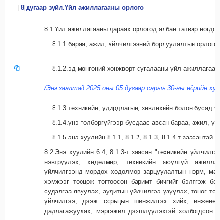
8 дугаар зүйл.Үйл ажиллагааны орлого
8.1.Үйл ажиллагааны дараах орлогод албан татвар ногдон
8.1.1.бараа, ажил, үйлчилгээний борлуулалтын орлого;
8.1.2.эд мөнгөний хонжворт сугалааны үйл ажиллагаан
/Энэ заалтад 2025 оны 05 дугаар сарын 30-ны өдрийн хуу
8.1.3.техникийн, удирдлагын, зөвлөхийн болон бусад ү
8.1.4.үнэ төлбөргүйгээр бусдаас авсан бараа, ажил, үй
8.1.5.энэ хуулийн 8.1.1, 8.1.2, 8.1.3, 8.1.4-т заасантай
8.2.Энэ хуулийн 6.4, 8.1.3-т заасан "техникийн үйлчилгэ
нэвтрүүлэх, хөдөлмөр, техникийн аюулгүй ажилла
үйлчилгээнд мөрдөх хөдөлмөр зарцуулалтын норм, мат
хэмжээг тооцож тогтоосон баримт бичгийг бэлтгэж бол
судалгаа явуулах, аудитын үйлчилгээ үзүүлэх, тоног тө
үйлчилгээ, дээж сорьцын шинжилгээ хийх, инженер,
дадлагажуулах, мэргэжил дээшлүүлэхтэй холбогдсон а