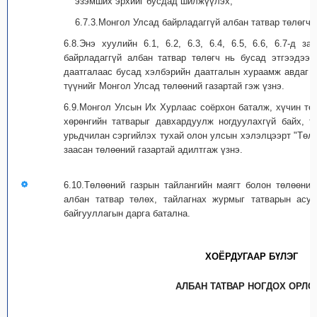
эзэмших эрхийг бусдад шилжүүлэх;
6.7.3.Монгол Улсад байрладаггүй албан татвар төлөгчи
6.8.Энэ хуулийн 6.1, 6.2, 6.3, 6.4, 6.5, 6.6, 6.7-д 
байрладаггүй албан татвар төлөгч нь бусад этгээдээ
даатгалаас бусад хэлбэрийн даатгалын хураамж авдаг 
түүнийг Монгол Улсад төлөөний газартай гэж үзнэ.
6.9.Монгол Улсын Их Хурлаас соёрхон баталж, хүчин тө
хөрөнгийн татварыг давхардуулж ногдуулахгүй байх, т
урьдчилан сэргийлэх тухай олон улсын хэлэлцээрт "Төлө
заасан төлөөний газартай адилтгаж үзнэ.
6.10.Төлөөний газрын тайлангийн маягт болон төлөөний 
албан татвар төлөх, тайлагнах журмыг татварын асуу
байгууллагын дарга батална.
ХОЁРДУГААР БҮЛЭГ
АЛБАН ТАТВАР НОГДОХ ОРЛО