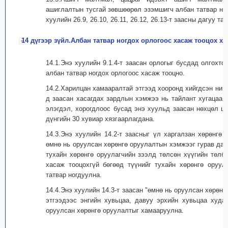
ашиглалтын тусгай зөвшөөрөл эзэмшигч албан татвар ног
хуулийн 26.9, 26.10, 26.11, 26.12, 26.13-т заасны дагуу та
14 дүгээр зүйл.Албан татвар ногдох орлогоос хасаж тооцох хү
14.1.Энэ хуулийн 9.1.4-т заасан орлогыг бусдад олгохто
албан татвар ногдох орлогоос хасаж тооцно.
14.2.Харилцан хамааралтай этгээд хооронд хийгдсэн нийт
д заасан хасагдах зардлын хэмжээ нь тайлант хугацаан
элэгдэл, хорогдлоос бусад энэ хуульд заасан нөхцөл ш
дүнгийн 30 хувиар хязгаарлагдана.
14.3.Энэ хуулийн 14.2-т заасныг үл харгалзан хөрөнгө 
өмнө нь оруулсан хөрөнгө оруулалтын хэмжээг гурав да
тухайн хөрөнгө оруулагчийн зээлд төлсөн хүүгийн төлбө
хасаж тооцохгүй бөгөөд түүнийг тухайн хөрөнгө оруул
татвар ногдуулна.
14.4.Энэ хуулийн 14.3-т заасан "өмнө нь оруулсан хөрөнг
этгээдээс энгийн хувьцаа, давуу эрхийн хувьцаа худа
оруулсан хөрөнгө оруулалтыг хамааруулна.