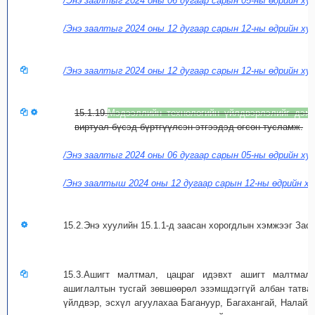
/Энэ заалтыг 2024 оны 06 дугаар сарын 05-ны өдрийн хуу
/Энэ заалтыг 2024 оны 12 дугаар сарын 12-ны өдрийн ху
/Энэ заалтыг 2024 оны 12 дугаар сарын 12-ны өдрийн ху
15.1.19.
Мэдээллийн технологийн үйлдвэрлэлийг дэм
виртуал бүсэд бүртгүүлсэн этгээдэд өгсөн тусламж.
/Энэ заалтыг 2024 оны 06 дугаар сарын 05-ны өдрийн хуу
/Энэ заалтыш 2024 оны 12 дугаар сарын 12-ны өдрийн ху
15.2.Энэ хуулийн 15.1.1-д заасан хорогдлын хэмжээг Засг
15.3.Ашигт малтмал, цацраг идэвхт ашигт малтмал
ашиглалтын тусгай зөвшөөрөл эзэмшдэггүй aлбан татва
үйлдвэр, эсхүл агуулахаа Багануур, Багахангай, Налайх