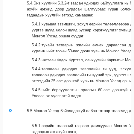
5.4.Энэ хуулийн 5.3.2-т заасан удирдах байгууллага нь 
ахуйн нэгжид доор дурдсан шалгуураас гурав болон 
гадаадын хуулийн этгээд хамаарна:
5.4.1.хувьцаа эзэмшигч, эсхүл өөрийн төлөөллөөрөө д
үүргээ шууд болон шууд бусаар хэрэгжүүлдэг хувьцаа
Монгол Улсад оршин суудаг;
5.4.2.тухайн татварын жилийн өмнөх дараалсан д
хурлын нийт тооны 50-иас дээш хувь нь Монгол Улсад 
5.4.3.нягтлан бодох бүртгэл, санхүүгийн баримтыг Мон
5.4.4.төлөөлөн удирдах зөвлөлийн гишүүд, эсхүл
төлөөлөн удирдах зөвлөлийн гишүүний эрх, үүргээ шу
этгээдийн 25-аас доошгүй хувь нь Монгол Улсад оршин
5.4.5.нийт борлуулалтын орлогын 60-аас доошгүй 
Улсаас эх үүсвэртэй олдог.
5.5.Монгол Улсад байрладаггүй албан татвар төлөгчид да
5.5.1.өөрийн төлөөний газраар дамжуулан Монгол У
гадаадын аж ахуйн нэгж;