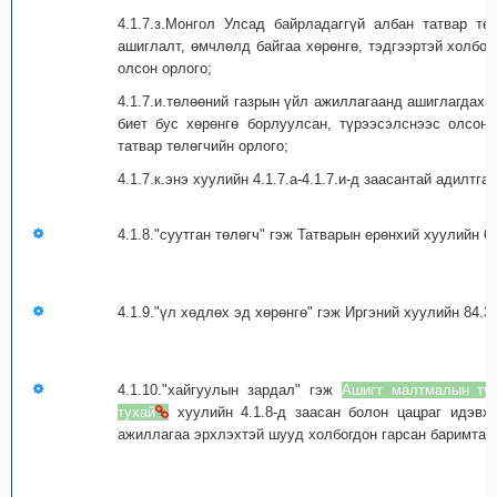
4.1.7.з.Монгол Улсад байрладаггүй албан татвар тө
ашиглалт, өмчлөлд байгаа хөрөнгө, тэдгээртэй холбо
олсон орлого;
4.1.7.и.төлөөний газрын үйл ажиллагаанд ашиглагдах 
биет бус хөрөнгө борлуулсан, түрээсэлснээс олсон
татвар төлөгчийн орлого;
4.1.7.к.энэ хуулийн 4.1.7.а-4.1.7.и-д заасантай адилтга
4.1.8."суутган төлөгч" гэж Татварын ерөнхий хуулийн 6.
4.1.9."үл хөдлөх эд хөрөнгө" гэж Иргэний хуулийн 84.3,
4.1.10."хайгуулын зардал" гэж
Ашигт малтмалын ту
тухай
хуулийн 4.1.8-д заасан болон цацраг идэвх
ажиллагаа эрхлэхтэй шууд холбогдон гарсан баримтаар