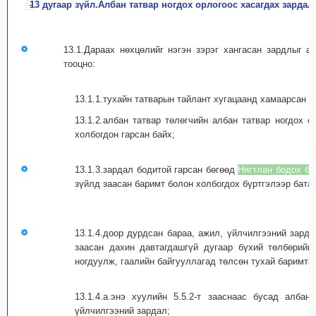
13 дугаар зүйл.Албан татвар ногдох орлогоос хасагдах зардал
13.1.Дараах нөхцөлийг нэгэн зэрэг хангасан зардлыг а
тооцно:
13.1.1.тухайн татварын тайлант хугацаанд хамаарсан б
13.1.2.албан татвар төлөгчийн албан татвар ногдох 
холбогдон гарсан байх;
13.1.3.зардал бодитой гарсан бөгөөд
Нягтлан бодох бү
зүйлд заасан баримт болон холбогдох бүртгэлээр бата
13.1.4.доор дурдсан бараа, ажил, үйлчилгээний зарда
заасан дахин давтагдашгүй дугаар бүхий төлбөрийн
ногдуулж, гаалийн байгууллагад төлсөн тухай баримта
13.1.4.а.энэ хуулийн 5.5.2-т зааснаас бусад албан
үйлчилгээний зардал;