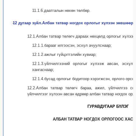
11.1.6.даатгалын нөхөн төлбөр.
12 дугаар зүйл.Албан татвар ногдох орлогыг хүлээн зөвшөөрө
12.1.Албан татвар төлөгч дараах нөхцөлд орлогыг хүлээн
12.1.1.барааг илгээсэн, эсхүл ачуулснаар;
12.1.2.ажлыг гүйцэтгэлийн хувиар;
12.1.3.үйлчилгээний орлогыг хүлээж авсан, эсхүл
хангаснаар;
12.1.4.бусад орлогыг бодитоор хэрэгжсэн, орлого орсон
12.2.Албан татвар төлөгч бараа, ажил, үйлчилгээ со
үйлчилгээг хүлээн авсан өдрөөр албан татвар ногдох орл
ГУРАВДУГААР БҮЛЭГ
АЛБАН ТАТВАР НОГДОХ ОРЛОГООС ХАСА