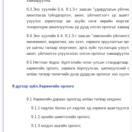
хамааруулна.
8.3.Энэ хуулийн 6.4, 8.1.3-т заасан "удирдлагын үйлчил
ажиллагаа /үйлдвэрлэл, ажил, үйлчилгээ/-г үр ашигт
үзүүлэх зорилгоор аж ахуйн нэгж өөрийн мэргэжи
тохиролцож ажиллуулсны үр дүнд олсон орлогыг хамаару
8.4.Энэ хуулийн 6.4, 8.1.3-т заасан "зөвлөхийн үйлчилгэ
менежмент, маркетинг, зах зээл, хөрөнгө оруулалтын ор
үе шатны талаар мэргэжил, арга зүйн туслалцаа үзүүлэх
ажил, үйлчилгээ үзүүлснээс олсон орлогыг хамааруулна.
8.5.Нягтлан бодох бүртгэлийн олон улсын стандартаар 
хөрөнгийн орлого, хөрөнгө борлуулсан, шилжүүлсний о
албан татвар төлөгчийн дээр дурдсан орлогыг энэ хуулийн
9 дүгээр зүйл.Хөрөнгийн орлого
9.1.Хөрөнгийн дараах орлогод албан татвар ногдоно:
9.1.1.хөдлөх болон үл хөдлөх эд хөрөнгө ашиглуулсан
9.1.2.эрхийн шимтгэлийн орлого;
9.1.3.ногдол ашгийн орлого;