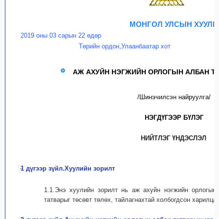
МОНГОЛ УЛСЫН ХУУЛЬ
2019 оны 03 сарын 22 өдөр
Төрийн ордон,Улаанбаатар хот
АЖ АХУЙН НЭГЖИЙН ОРЛОГЫН АЛБАН Т
/Шинэчилсэн найруулга/
НЭГДҮГЭЭР БҮЛЭГ
НИЙТЛЭГ ҮНДЭСЛЭЛ
1 дүгээр зүйл.Хуулийн зорилт
1.1.Энэ хуулийн зорилт нь аж ахуйн нэгжийн орлогын 
татварыг төсөвт төлөх, тайлагнахтай холбогдсон харилца