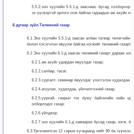
5.5.2.энэ хуулийн 5.5.1-д зааснаас бусад хэлбэрээр
эх үүсвэртэй орлого олж байгаа гадаадын аж ахуйн нэг
6 дугаар зүйл.Төлөөний газар
6.1.Энэ хуулийн 5.5.1-д заасан албан татвар төлөгчийн
болон хэсэгчлэн явуулж байгаа нэгжийг төлөөний газарт 
6.2.Энэ хуулийн 6.1-д заасан төлөөний газарт дараах нэг
6.2.1.аж ахуйг удирдан явуулдаг газар;
6.2.2.салбар, тасаг;
6.2.3.сургалт, семинар явуулдаг, үзэсгэлэн худалдаа э
6.2.4.агуулах, худалдаа, үйлчилгээний газар;
6.2.5.уурхай, газрын тос буюу байгалийн хийн цо
олборлодог газар;
6.2.6.үйлдвэр;
6.2.7.энэ хуулийн 6.1-д хамаарах бусад газар, нэгж, ба
6.3.Үргэлжилсэн 12 сарын хугацаанд нийт 90 ба түүнээс