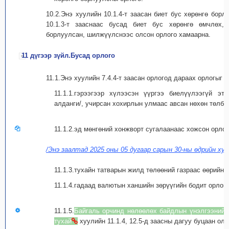
10.2.Энэ хуулийн 10.1.4-т заасан биет бус хөрөнгө борл
10.1.3-т зааснаас бусад биет бус хөрөнгө өмчлөх,
борлуулсан, шилжүүлснээс олсон орлого хамаарна.
11 дүгээр зүйл.Бусад орлого
11.1.Энэ хуулийн 7.4.4-т заасан орлогод дараах орлогыг 
11.1.1.гэрээгээр хүлээсэн үүргээ биелүүлээгүй этг
алданги/, учирсан хохирлын улмаас авсан нөхөн төлбө
11.1.2.эд мөнгөний хонжворт сугалаанаас хожсон орлог
/Энэ заалтад 2025 оны 05 дугаар сарын 30-ны өдрийн хуу
11.1.3.тухайн татварын жилд төлөөний газраас өөрийн
11.1.4.гадаад валютын ханшийн зөрүүгийн бодит орлого
11.1.5.
Байгаль орчинд нөлөөлөх байдлын үнэлгээний 
тухай
хуулийн 11.1.4, 12.5-д заасны дагуу буцаан олг