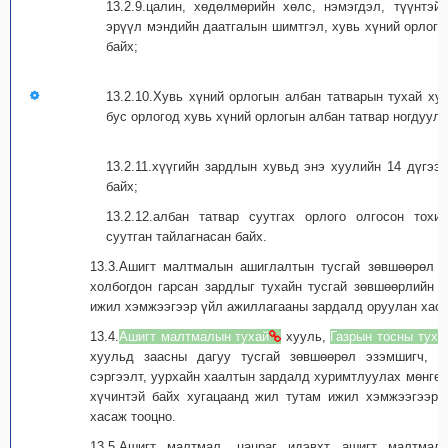
13.2.9.цалин, хөдөлмөрийн хөлс, нэмэгдэл, түүнтэй
эрүүл мэндийн даатгалын шимтгэл, хувь хүний орлогын
байх;
13.2.10.Хувь хүний орлогын албан татварын тухай ху
бус орлогод хувь хүний орлогын албан татвар ногдуулж
13.2.11.хүүгийн зардлын хувьд энэ хуулийн 14 дүгээ
байх;
13.2.12.албан татвар суутгах орлого олгосон тох
суутган тайлагнасан байх.
13.3.Ашигт малтмалын ашиглалтын тусгай зөвшөөрөл 
холбогдон гарсан зардлыг тухайн тусгай зөвшөөрлийн 
ижил хэмжээгээр үйл ажиллагааны зардалд оруулан хаса
13.4.
Ашигт малтмалын тухай
хууль,
Газрын тосны туха
хуульд заасны дагуу тусгай зөвшөөрөл эзэмшигч, г
сэргээлт, уурхайн хаалтын зардалд хуримтлуулах мөнгөн
хүчинтэй байх хугацаанд жил тутам ижил хэмжээгээр 
хасаж тооцно.
13.5.Ашигт малтмал, цацраг идэвхт ашигт малтмал