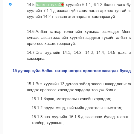
14.5.
Банкны тухай
хуулийн 6.1.1, 6.1.2 болон Банк бу
хуулийн 7.1.1-д заасан үйл ажиллагаа эрхлэх тусгай зө
хуулийн 14.2-т заасан хязгаарлалт хамаарахгүй.
14.6.Албан татвар төлөгчийн хувьцаа эзэмшдэг Монго
хүнээс авсан зээлийн хүүгийн зардлыг тухайн албан тат
орлогоос хасаж тооцохгүй.
14.7.Энэ хуулийн 14.1, 14.2, 14.3, 14.4, 14.5 дахь 
хамаарна.
15 дугаар зүйл.Албан татвар ногдох орлогоос хасагдах бусад 
15.1.Энэ хуулийн 13 дугаар зүйлд заасан шаардлагыг ха
ногдох орлогоос хасагдах зардалд тооцож болно:
15.1.1.бараа, материалын хэвийн хорогдол;
15.1.2.эрүүл мэнд, нийгмийн даатгалын шимтгэл;
15.1.3.энэ хуулийн 16.1.8-д зааснаас бусад төсөвт т
төлбөр, хураамж;