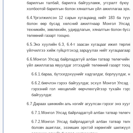
барилгын талбай, барилга байгууламж, угсралт буюу с
холбоотой барилгын болон хяналтын үйл ажиллагаа эрхлэх
6.4.Үргэлжилсэн 12 сарын хугацаанд нийт 183 ба түүн
болон өөр бусад хөлсний ажилтнаар Монгол Улсад б
техникийн, зөвлөхийн, удирдлагын, хяналтын болон буса
төлөөний газарт тооцно.
6.5.Энэ хуулийн 6.3, 6.4-т заасан хугацааг ижил төрли
үйлчилгээ хийж гүйцэтгэхэд зарцуулах нийт хугацаагаар 
6.6.Монгол Улсад байрладаггүй албан татвар төлөгчийн 
үйл ажиллагаа явуулдаг этгээдийг төлөөний газарт тооцн
6.6.1.бараа, бүтээгдэхүүнийг хадгалдаг, борлуулдаг, н
6.6.2.биечлэн гэрээ байгуулдаг, эсхүл Монгол Улсад б
гэрээний гол нөхцөлийг өөрчлөхгүйгээр тухайн гэрэ
байгуулдаг.
6.7.Дараах шинжийн аль нэгийг агуулсан гэрээг энэ хуулий
6.7.1.Монгол Улсад байрладаггүй албан татвар төлөгчи
6.7.2.Монгол Улсад байрладаггүй албан татвар төлө
боловч ашиглах, эзэмших эрхтэй хөрөнгийг шилжүүлэх