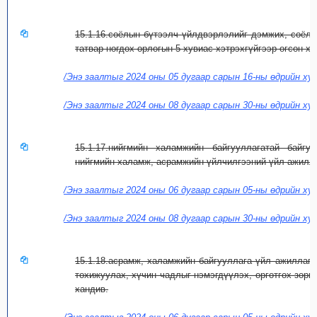
15.1.16.соёлын бүтээлч үйлдвэрлэлийг дэмжих, соёлы
татвар ногдох орлогын 5 хувиас хэтрэхгүйгээр өгсөн ха
/Энэ заалтыг 2024 оны 05 дугаар сарын 16-ны өдрийн хуу
/Энэ заалтыг 2024 оны 08 дугаар сарын 30-ны өдрийн ху
15.1.17.нийгмийн халамжийн байгууллагатай байгу
нийгмийн халамж, асрамжийн үйлчилгээний үйл ажилл
/Энэ заалтыг 2024 оны 06 дугаар сарын 05-ны өдрийн хуу
/Энэ заалтыг 2024 оны 08 дугаар сарын 30-ны өдрийн ху
15.1.18.асрамж, халамжийн байгууллага үйл ажиллага
тохижуулах, хүчин чадлыг нэмэгдүүлэх, өргөтгөх зори
хандив.