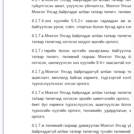
гүйцэтгэсэн ажил, үзүүлсэн үйлчилгээ, Монгол Улсын 
Монгол Улсад байрладаг албан татвар төлөгч, төлөөний
4.1.7.б.энэ хуулийн 5.5.2-т заасан гадаадын аж а
байгуулсан урлаг, соёл, спортын болон бусад арга хэм
4.1.7.в.Монгол Улсад байрладаг албан татвар төлөгчө
татвар төлөгчид олгосон ногдол ашгийн орлого;
4.1.7.г.төрийн болон нутгийн захиргааны байгуулла
татвар төлөгч, төлөөний газраас Монгол Улсад ба
олгосон, шилжүүлсэн энэ хуулийн 9.4-т заасантай холб
4.1.7.д.Монгол Улсад байрладаггүй албан татвар тө
ашиглалт, өмчлөлд байгаа хөрөнгө, тэдгээртэй холб
түрээслүүлснээс олсон орлого;
4.1.7.е.Монгол Улсад байрладаг албан татвар төлөгчө
татвар төлөгчид олгосон эрхийн шимтгэлийн орлого, х
биет бус хөрөнгө түрээслүүлсэн, ашиглуулсан болон 
түрээсийн хүүгийн орлого, техникийн, удирдлагын, з
орлого;
4.1.7.ж.төлөөний газраар дамжуулан Монгол Улсад үй
байрладаггүй албан татвар төлөгчид тухайн төлөөний 