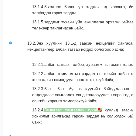
13.1.4.б.хөдлөх болон үл хөдлөх эд хөрөнгө, би
холбогдон гарах зардал.
13.1.5.зардлыг тухайн үйл ажиллагаа эрхэлж байгаа 
төлөхөөр тайлагнасан байх.
13.2.Энэ хуулийн 13.1-д заасан нөхцөлийг хангаса
нөхцөлтэйгөөр албан татвар ногдох орлогоос хасна:
13.2.1.албан татвар, төлбөр, хураамж нь төсөвт төлөхө
13.2.2.албан томилолтын зардал нь төрийн албан х
хоёр дахин нэмэгдүүлснээс хэтрэхгүй байх;
13.2.3.банк, банк бус санхүүгийн байгууллагын 
алдагдлаас хамгаалах санд төвлөрүүлсэн хөрөнгөд хэ
сангийн хөрөнгө хамаарахгүй байх;
13.2.4.
Гамшгаас хамгаалах тухай
хуульд заасны 
хохирлыг арилгахад гарсан зардал нь холбогдох бай
байх;