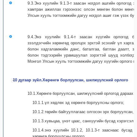
9.3.Энэ хуулийн 9.1.3-т заасан ногдол ашгийн орлогод 
хамтран ажиллах гэрээнээс олсон мөнгөн болон мөнгөн
Улсын хууль тогтоомжийн дагуу ногдол ашиг гэж үзэх бус
9.4.Энэ хуулийн 9.1.4-т заасан хүүгийн орлогод ба
зээлдэгчийн хөрөнгөд оролцох эрхтэй эсэхийг үл харгалз
болон хадгаламжийн данс, баталгаа, батлан даалт, зэ
болон тэдгээрийн урамшуулал зэрэгтэй шууд холбогду
Монгол Улсын хууль тогтоомжийн дагуу хүүгийн орлого гэ
10 дугаар зүйл.Хөрөнгө борлуулсан, шилжүүлсний орлого
10.1.Хөрөнгө борлуулсан, шилжүүлсний орлогод дараах о
10.1.1.үл хөдлөх эд хөрөнгө борлуулсны орлого;
10.1.2.төрийн байгууллагаас олгосон эрх борлуулсан,
10.1.3.хувьцаа, үнэт цаас, санхүүгийн бусад хэрэгсэл 
10.1.4.энэ хуулийн 10.1.2, 10.1.3-т зааснаас бусад
хөрөнгө борлуулсны орлого.