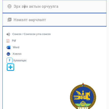
Эрх зүйн актын орчуулга
Нэмэлт өөрчлөлт
Сонсох / Сонгосон утга сонсох
Pdf
Word
Хэвлэх
Хуваалцах