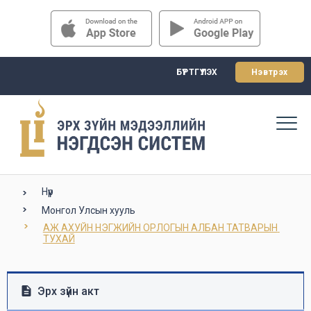
БҮРТГҮҮЛЭХ
Нэвтрэх
Нүүр
Монгол Улсын хууль
АЖ АХУЙН НЭГЖИЙН ОРЛОГЫН АЛБАН ТАТВАРЫН 
ТУХАЙ
Эрх зүйн акт