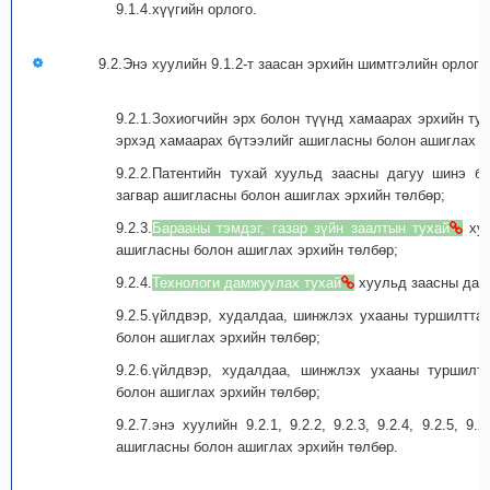
9.1.4.хүүгийн орлого.
9.2.Энэ хуулийн 9.1.2-т заасан эрхийн шимтгэлийн орлог
9.2.1.Зохиогчийн эрх болон түүнд хамаарах эрхийн ту
эрхэд хамаарах бүтээлийг ашигласны болон ашиглах э
9.2.2.Патентийн тухай хуульд заасны дагуу шинэ бү
загвар ашигласны болон ашиглах эрхийн төлбөр;
9.2.3.
Барааны тэмдэг, газар зүйн заалтын тухай
хуу
ашигласны болон ашиглах эрхийн төлбөр;
9.2.4.
Технологи дамжуулах тухай
хуульд заасны дагу
9.2.5.үйлдвэр, худалдаа, шинжлэх ухааны туршилтта
болон ашиглах эрхийн төлбөр;
9.2.6.үйлдвэр, худалдаа, шинжлэх ухааны туршилт
болон ашиглах эрхийн төлбөр;
9.2.7.энэ хуулийн 9.2.1, 9.2.2, 9.2.3, 9.2.4, 9.2.5, 9
ашигласны болон ашиглах эрхийн төлбөр.