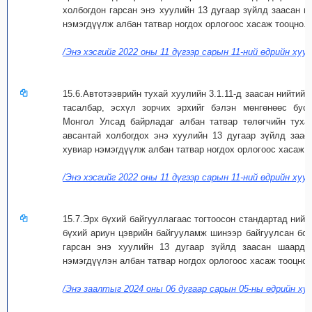
холбогдон гарсан энэ хуулийн 13 дугаар зүйлд заасан ш
нэмэгдүүлж албан татвар ногдох орлогоос хасаж тооцно.
/Энэ хэсгийг 2022 оны 11 дүгээр сарын 11-ний өдрийн хуул
15.6.Автотээврийн тухай хуулийн 3.1.11-д заасан нийтийн
тасалбар, эсхүл зорчих эрхийг бэлэн мөнгөнөөс бус
Монгол Улсад байрладаг албан татвар төлөгчийн туха
авсантай холбогдох энэ хуулийн 13 дугаар зүйлд заас
хувиар нэмэгдүүлж албан татвар ногдох орлогоос хасаж т
/Энэ хэсгийг 2022 оны 11 дүгээр сарын 11-ний өдрийн хуул
15.7.Эрх бүхий байгууллагаас тогтоосон стандартад ний
бүхий ариун цэврийн байгууламж шинээр байгуулсан бо
гарсан энэ хуулийн 13 дугаар зүйлд заасан шаардл
нэмэгдүүлэн албан татвар ногдох орлогоос хасаж тооцно.
/Энэ заалтыг 2024 оны 06 дугаар сарын 05-ны өдрийн хуу