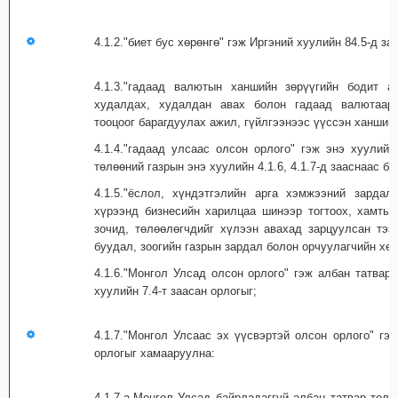
4.1.2."биет бус хөрөнгө" гэж Иргэний хуулийн 84.5-д за
4.1.3."гадаад валютын ханшийн зөрүүгийн бодит а
худалдах, худалдан авах болон гадаад валютаар 
тооцоог барагдуулах ажил, гүйлгээнээс үүссэн ханшийн
4.1.4."гадаад улсаас олсон орлого" гэж энэ хуулийн 
төлөөний газрын энэ хуулийн 4.1.6, 4.1.7-д зааснаас бу
4.1.5."ёслол, хүндэтгэлийн арга хэмжээний зарда
хүрээнд бизнесийн харилцаа шинээр тогтоох, хамтын
зочид, төлөөлөгчдийг хүлээн авахад зарцуулсан тээ
буудал, зоогийн газрын зардал болон орчуулагчийн хөл
4.1.6."Монгол Улсад олсон орлого" гэж албан татвар
хуулийн 7.4-т заасан орлогыг;
4.1.7."Монгол Улсаас эх үүсвэртэй олсон орлого" гэд
орлогыг хамааруулна:
4.1.7.а.Монгол Улсад байрладаггүй албан татвар төл