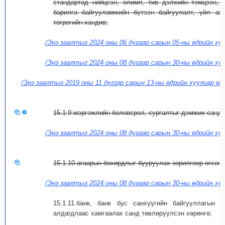
стандартад нийцсэн, олимп, тив дэлхийн тэмцээн, 
барилга байгууламжийн бүтээн байгуулалт, үйл аж
төгрөгийн хандив;
/Энэ заалтыг 2024 оны 06 дугаар сарын 05-ны өдрийн хуу
/Энэ заалтыг 2024 оны 08 дугаар сарын 30-ны өдрийн ху
/Энэ заалтыг 2019 оны 11 дүгээр сарын 13-ны өдрийн хуулиар өө
15.1.9.мэргэжлийн боловсрол, сургалтыг дэмжих санд ө
/Энэ заалтыг 2024 оны 08 дугаар сарын 30-ны өдрийн ху
15.1.10.агаарын бохирдлыг бууруулах зорилгоор өгсөн 
/Энэ заалтыг 2024 оны 08 дугаар сарын 30-ны өдрийн ху
15.1.11.банк, банк бус санхүүгийн байгууллагын 
алдагдлаас хамгаалах санд төвлөрүүлсэн хөрөнгө;