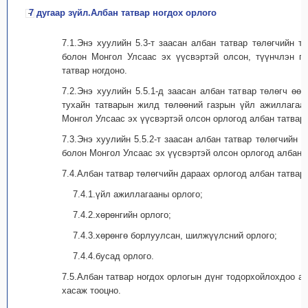
7 дугаар зүйл.Албан татвар ногдох орлого
7.1.Энэ хуулийн 5.3-т заасан албан татвар төлөгчийн 
болон Монгол Улсаас эх үүсвэртэй олсон, түүнчлэн г
татвар ногдоно.
7.2.Энэ хуулийн 5.5.1-д заасан албан татвар төлөгч өө
тухайн татварын жилд төлөөний газрын үйл ажиллагаа
Монгол Улсаас эх үүсвэртэй олсон орлогод албан татвар 
7.3.Энэ хуулийн 5.5.2-т заасан албан татвар төлөгчийн
болон Монгол Улсаас эх үүсвэртэй олсон орлогод албан т
7.4.Албан татвар төлөгчийн дараах орлогод албан татвар 
7.4.1.үйл ажиллагааны орлого;
7.4.2.хөрөнгийн орлого;
7.4.3.хөрөнгө борлуулсан, шилжүүлсний орлого;
7.4.4.бусад орлого.
7.5.Албан татвар ногдох орлогын дүнг тодорхойлохдоо а
хасаж тооцно.