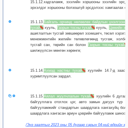
15.1.12.хадгаламж, зээлийн хоршооны зээлийн эрс
эрхэлдэг хоршооны болзошгүй эрсдэлээс хамгаалах са
15.1.13.
Байгаль орчинд нөлөөлөх байдлын үнэлгээни
тухай
хууль,
Газрын тосны тухай
хууль,
Цөмийн эн
ашиглалтын тусгай зөвшөөрөл эзэмшигч, төсөл хэрэгжү
менежментийн жилийн төлөвлөгөөнд тусгаж, холбог
тусгай сан, төрийн сан болон
Газрын тосны тухай
шилжүүлсэн мөнгөн хөрөнгө;
15.1.14.
Ахмад настны тухай
хуулийн 14.7-д зааса
хуримтлуулсан зардал.
15.1.15.
Аялал жуулчлалын тухай
хуулийн 6 дугаар
байгууллага отоглох цэг, авто замын дагуух түр 
байгууламжийг стандартын шаардлага хангахуйц бол
шаардлага хангасан ариун цэврийн байгууламж шинээр
/Энэ заалтыг 2023 оны 05 дугаар сарын 04-ний өдрийн ху