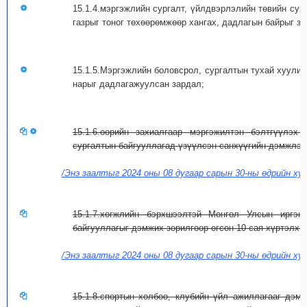
15.1.4.мэргэжлийн сургалт, үйлдвэрлэлийн төвийн сур
газрыг тоног төхөөрөмжөөр хангах, дадлагын байрыг з
15.1.5.Мэргэжлийн боловсрол, сургалтын тухай хуулийн
нарыг дадлагажуулсан зардал;
15.1.6.өөрийн захиалгаар мэргэжилтэн бэлтгүүлэх
сургалтын байгууллагад үзүүлсэн санхүүгийн дэмжлэг
/Энэ заалтыг 2024 оны 08 дугаар сарын 30-ны өдрийн ху
15.1.7.хөгжлийн бэрхшээлтэй Монгол Улсын иргэн
байгууллагыг дэмжих зорилгоор өгсөн 10 сая хүртэлх т
/Энэ заалтыг 2024 оны 08 дугаар сарын 30-ны өдрийн ху
15.1.8.спортын холбоо, клубийн үйл ажиллагааг дэм