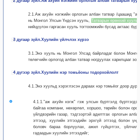
2 дугаар зүйл.Аж ахуйн нэгжийн орлогын албан татварын хуу
2.1.Аж ахуйн нэгжийн орлогын албан татвар /цаашид "ал
нь Монгол Улсын Үндсэн хууль,
Татварын ерөнхий хууль
нийцүүлэн гаргасан хууль тогтоомжийн бусад актаас бүрд
3 дугаар зүйл.Хуулийн үйлчлэх хүрээ
3.1.Энэ хууль нь Монгол Улсад байрладаг болон Монго
төлөгчийн орлогод албан татвар ногдуулах харилцааг зох
4 дүгээр зүйл.Хуулийн нэр томьёоны тодорхойлолт
4.1.Энэ хуульд хэрэглэсэн дараах нэр томьёог доор дурд
4.1.1."аж ахуйн нэгж" гэж улсын бүртгэлд бүртгэгд
байгаа компани, нөхөрлөл, хоршоо, төрийн болон орон
үйлдвэрийн газар, тэдгээртэй адилтгах орлогын албан
этгээд, хуулийн этгээдийн эрхгүй этгээд болон үн
боловч бараа борлуулах, ажил гүйцэтгэх, үйлчил
гадаадын хуулийн этгээдийг;