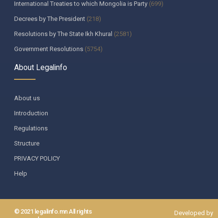
International Treaties to which Mongolia is Party
(699)
Decrees by The President
(218)
Resolutions by The State Ikh Khural
(2581)
Government Resolutions
(5754)
Decisions by The Constitutional Court of Mongolia
(335)
About Legalinfo
Resolutions by The State Supreme Court
(259)
Decisions by The Heads of the bodies appointed by The Parliament
About us
(130)
Introduction
Ministerial decrees
(987)
Regulations
Regulations by government agencies
(215)
Structure
Хууль, хяналтын байгууллага
(6)
PRIVACY POLICY
Organizations exercising state functions under contract or in
accordance of law
(3)
Help
Resolutions by Self-governing bodies in province, The capital city
(1208)
Orders by the Governors of the provinces, The capital city
(85)
© 2021 legalinfo.mn All rights
Developed by