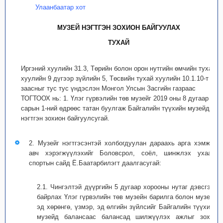
Улаанбаатар хот
МУЗЕЙ НЭГТГЭН ЗОХИОН БАЙГУУЛАХ
ТУХАЙ
Иргэний хуулийн 31.3, Төрийн болон орон нутгийн өмчийн тухай
хуулийн 9 дүгээр зүйлийн 5, Төсвийн тухай хуулийн 10.1.10-т
заасныг тус тус үндэслэн Монгол Улсын Засгийн газраас
ТОГТООХ нь: 1. Үлэг гүрвэлийн төв музейг 2019 оны 8 дугаар
сарын 1-ний өдрөөс татан буулгаж Байгалийн түүхийн музейд
нэгтгэн зохион байгуулсугай.
2. Музейг нэгтгэсэнтэй холбогдуулан дараахь арга хэмжээ
авч хэрэгжүүлэхийг Боловсрол, соёл, шинжлэх ухаан,
спортын сайд Ё.Баатарбилэгт даалгасугай:
2.1. Чингэлтэй дүүргийн 5 дугаар хорооны нутаг дэвсгэрт
байрлах Үлэг гүрвэлийн төв музейн барилга болон музейн
эд хөрөнгө, үзмэр, эд өлгийн зүйлсийг Байгалийн түүхийн
музейд балансаас балансад шилжүүлэх ажлыг зохих