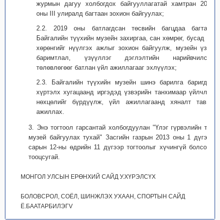
журмын дагуу холбогдох байгууллагатай хамтран 2019
оны III улиралд багтаан зохион байгуулах;
2.2. 2019 оны батлагдсан төсвийн багцдаа багтаан
Байгалийн түүхийн музейн захиргаа, сан хөмрөг, бусад эд
хөрөнгийг нүүлгэх ажлыг зохион байгуулж, музейн үзэл
баримтлал, үзүүллэг дэглэлтийн нарийвчилсан
төлөвлөгөөг батлан үйл ажиллагааг эхлүүлэх;
2.3. Байгалийн түүхийн музейн шинэ барилга баригдах
хүртэлх хугацаанд иргэдэд үзвэрийн танхимаар үйлчлэх
нөхцөлийг бүрдүүлж, үйл ажиллагаанд хяналт тавьж
ажиллах.
3. Энэ тогтоол гарсантай холбогдуулан "Үлэг гүрвэлийн төв
музей байгуулах тухай" Засгийн газрын 2013 оны 1 дүгээр
сарын 12-ны өдрийн 11 дүгээр тогтоолыг хүчингүй болсонд
тооцсугай.
МОНГОЛ УЛСЫН ЕРӨНХИЙ САЙД У.ХҮРЭЛСҮХ
БОЛОВСРОЛ, СОЁЛ, ШИНЖЛЭХ УХААН, СПОРТЫН САЙД
Ё.БААТАРБИЛЭГV