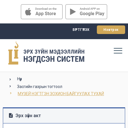
БҮРТГҮҮЛЭХ
Нэвтрэх
Нүүр
Засгийн газрын тогтоол
МУЗЕЙ НЭГТГЭН ЗОХИОН БАЙГУУЛАХ ТУХАЙ
Эрх зүйн акт