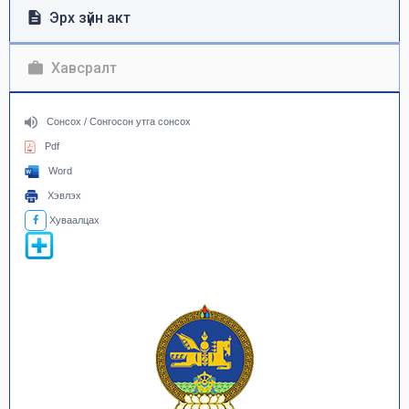
Эрх зүйн акт
Хавсралт
Сонсох / Сонгосон утга сонсох
Pdf
Word
Хэвлэх
Хуваалцах