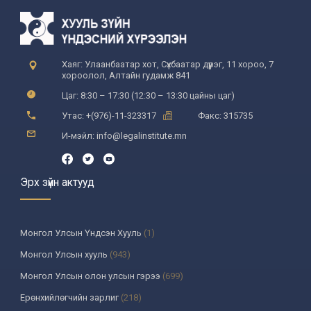
Хаяг: Улаанбаатар хот, Сүхбаатар дүүрэг, 11 хороо, 7
хороолол, Алтайн гудамж 841
Цаг: 8:30 – 17:30 (12:30 – 13:30 цайны цаг)
Утас: +(976)-11-323317
Факс: 315735
И-мэйл: info@legalinstitute.mn
Эрх зүйн актууд
Монгол Улсын Үндсэн Хууль
(1)
Монгол Улсын хууль
(943)
Монгол Улсын олон улсын гэрээ
(699)
Ерөнхийлөгчийн зарлиг
(218)