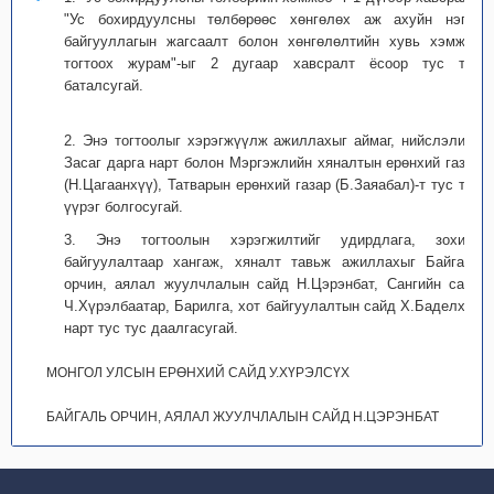
"Ус бохирдуулсны төлбөрөөс хөнгөлөх аж ахуйн нэгж,
байгууллагын жагсаалт болон хөнгөлөлтийн хувь хэмжээ
тогтоох журам"-ыг 2 дугаар хавсралт ёсоор тус тус
баталсугай.
2. Энэ тогтоолыг хэрэгжүүлж ажиллахыг аймаг, нийслэлийн
Засаг дарга нарт болон Мэргэжлийн хяналтын ерөнхий газар
(Н.Цагаанхүү), Татварын ерөнхий газар (Б.Заяабал)-т тус тус
үүрэг болгосугай.
3. Энэ тогтоолын хэрэгжилтийг удирдлага, зохион
байгуулалтаар хангаж, хяналт тавьж ажиллахыг Байгаль
орчин, аялал жуулчлалын сайд Н.Цэрэнбат, Сангийн сайд
Ч.Хүрэлбаатар, Барилга, хот байгуулалтын сайд Х.Баделхан
нарт тус тус даалгасугай.
МОНГОЛ УЛСЫН ЕРӨНХИЙ САЙД У.ХҮРЭЛСҮХ
БАЙГАЛЬ ОРЧИН, АЯЛАЛ ЖУУЛЧЛАЛЫН САЙД Н.ЦЭРЭНБАТ