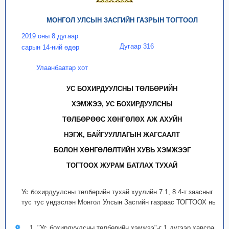
МОНГОЛ УЛСЫН ЗАСГИЙН ГАЗРЫН ТОГТООЛ
2019 оны 8 дугаар
Дугаар 316
сарын 14-ний өдөр
Улаанбаатар хот
УС БОХИРДУУЛСНЫ ТӨЛБӨРИЙН
ХЭМЖЭЭ, УС БОХИРДУУЛСНЫ
ТӨЛБӨРӨӨС ХӨНГӨЛӨХ АЖ АХУЙН
НЭГЖ, БАЙГУУЛЛАГЫН ЖАГСААЛТ
БОЛОН ХӨНГӨЛӨЛТИЙН ХУВЬ ХЭМЖЭЭГ
ТОГТООХ ЖУРАМ БАТЛАХ ТУХАЙ
Ус бохирдуулсны төлбөрийн тухай хуулийн 7.1, 8.4-т заасныг
тус тус үндэслэн Монгол Улсын Засгийн газраас ТОГТООХ нь:
1. "Ус бохирдуулсны төлбөрийн хэмжээ"-г 1 дүгээр хавсралт,