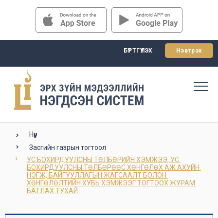
БҮРТГҮҮЛЭХ
Нэвтрэх
Нүүр
Засгийн газрын тогтоол
УС БОХИРДУУЛСНЫ ТӨЛБӨРИЙН ХЭМЖЭЭ, УС 
БОХИРДУУЛСНЫ ТӨЛБӨРӨӨС ХӨНГӨЛӨХ АЖ АХУЙН 
НЭГЖ, БАЙГУУЛЛАГЫН ЖАГСААЛТ БОЛОН 
ХӨНГӨЛӨЛТИЙН ХУВЬ ХЭМЖЭЭГ ТОГТООХ ЖУРАМ 
БАТЛАХ ТУХАЙ