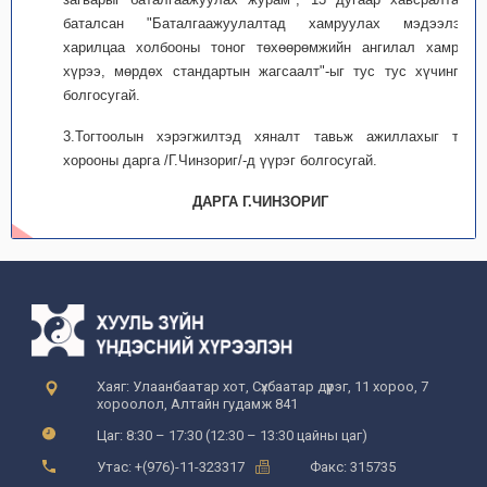
баталсан "Баталгаажуулалтад хамруулах мэдээлэл,
харилцаа холбооны тоног төхөөрөмжийн ангилал хамрах
хүрээ, мөрдөх стандартын жагсаалт"-ыг тус тус хүчингүй
болгосугай.
3.Тогтоолын хэрэгжилтэд хяналт тавьж ажиллахыг тус
хорооны дарга /Г.Чинзориг/-д үүрэг болгосугай.
ДАРГА Г.ЧИНЗОРИГ
Хаяг: Улаанбаатар хот, Сүхбаатар дүүрэг, 11 хороо, 7
хороолол, Алтайн гудамж 841
Цаг: 8:30 – 17:30 (12:30 – 13:30 цайны цаг)
Утас: +(976)-11-323317
Факс: 315735