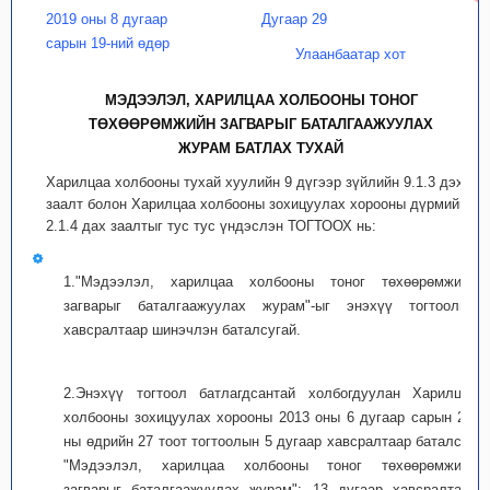
2019 оны 8 дугаар
Дугаар 29
сарын 19-ний өдөр
Улаанбаатар хот
МЭДЭЭЛЭЛ, ХАРИЛЦАА ХОЛБООНЫ ТОНОГ
ТӨХӨӨРӨМЖИЙН ЗАГВАРЫГ БАТАЛГААЖУУЛАХ
ЖУРАМ БАТЛАХ ТУХАЙ
Харилцаа холбооны тухай хуулийн 9 дүгээр зүйлийн 9.1.3 дэх
заалт болон Харилцаа холбооны зохицуулах хорооны дүрмийн
2.1.4 дах заалтыг тус тус үндэслэн ТОГТООХ нь:
1."Мэдээлэл, харилцаа холбооны тоног төхөөрөмжийн
загварыг баталгаажуулах журам"-ыг энэхүү тогтоолын
хавсралтаар шинэчлэн баталсугай.
2.Энэхүү тогтоол батлагдсантай холбогдуулан Харилцаа
холбооны зохицуулах хорооны 2013 оны 6 дугаар сарын 28-
ны өдрийн 27 тоот тогтоолын 5 дугаар хавсралтаар баталсан
"Мэдээлэл, харилцаа холбооны тоног төхөөрөмжийн
загварыг баталгаажуулах журам"; 13 дугаар хавсралтаар