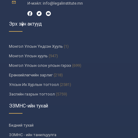
И-мэйл: info@legalinstitute.mn
Эрх зүйн актууд
Монгол Улсын Үндсэн Хууль
(1)
Монгол Улсын хууль
(947)
Монгол Улсын олон улсын гэрээ
(699)
Ерөнхийлөгчийн зарлиг
(218)
Улсын Их Хурлын тогтоол
(2581)
Засгийн газрын тогтоол
(5759)
Үндсэн хуулийн цэцийн шийдвэр
(335)
ЭЗМНС-ийн тухай
Улсын дээд шүүхийн тогтоол
(259)
УИХ-аас томилогддог байгууллагын дарга, түүнтэй адилтгах албан
Бидний тухай
тушаалтны шийдвэр
(130)
ЭЗМНС - ийн танилцуулга
Сайдын тушаал
(987)