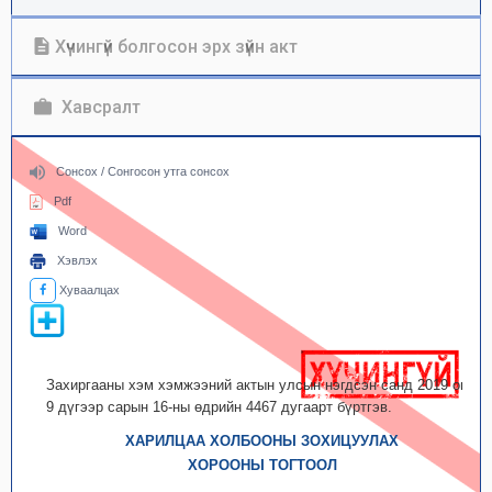
Хүчингүй болгосон эрх зүйн акт
Хавсралт
Сонсох / Сонгосон утга сонсох
Pdf
Word
Хэвлэх
Хуваалцах
Захиргааны хэм хэмжээний актын улсын нэгдсэн санд 2019 оны
9 дүгээр сарын 16-ны өдрийн 4467 дугаарт бүртгэв.
ХАРИЛЦАА ХОЛБООНЫ ЗОХИЦУУЛАХ
ХОРООНЫ ТОГТООЛ