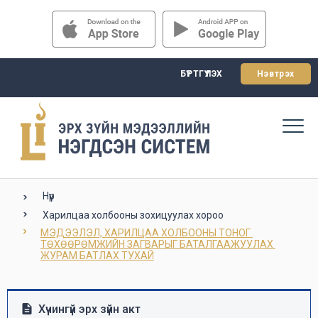
БҮРТГҮҮЛЭХ
Нэвтрэх
Нүүр
Харилцаа холбооны зохицуулах хороо
МЭДЭЭЛЭЛ, ХАРИЛЦАА ХОЛБООНЫ ТОНОГ 
ТӨХӨӨРӨМЖИЙН ЗАГВАРЫГ БАТАЛГААЖУУЛАХ 
ЖУРАМ БАТЛАХ ТУХАЙ
Хүчингүй эрх зүйн акт