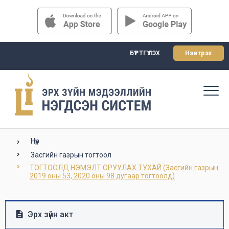
БҮРТГҮҮЛЭХ
Нэвтрэх
Нүүр
Засгийн газрын тогтоол
ТОГТООЛД НЭМЭЛТ ОРУУЛАХ ТУХАЙ (Засгийн газрын 
2019 оны 53, 2020 оны 98 дугаар тогтоолд)
Эрх зүйн акт