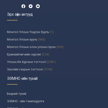
Эрх зүйн актууд
Монгол Улсын Үндсэн Хууль
(1)
Монгол Улсын хууль
(943)
Монгол Улсын олон улсын гэрээ
(699)
Ерөнхийлөгчийн зарлиг
(218)
Улсын Их Хурлын тогтоол
(2581)
Засгийн газрын тогтоол
(5746)
Үндсэн хуулийн цэцийн шийдвэр
(335)
ЭЗМНС-ийн тухай
Улсын дээд шүүхийн тогтоол
(259)
УИХ-аас томилогддог байгууллагын дарга, түүнтэй адилтгах албан
Бидний тухай
тушаалтны шийдвэр
(130)
ЭЗМНС - ийн танилцуулга
Сайдын тушаал
(987)