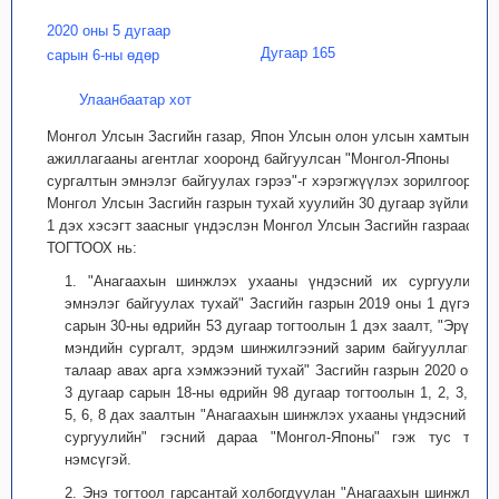
2020 оны 5 дугаар
Дугаар 165
сарын 6-ны өдөр
Улаанбаатар хот
Монгол Улсын Засгийн газар, Япон Улсын олон улсын хамтын
ажиллагааны агентлаг хооронд байгуулсан "Монгол-Японы
сургалтын эмнэлэг байгуулах гэрээ"-г хэрэгжүүлэх зорилгоор
Монгол Улсын Засгийн газрын тухай хуулийн 30 дугаар зүйлийн
1 дэх хэсэгт заасныг үндэслэн Монгол Улсын Засгийн газраас
ТОГТООХ нь:
1. "Анагаахын шинжлэх ухааны үндэсний их сургуулийн
эмнэлэг байгуулах тухай" Засгийн газрын 2019 оны 1 дүгээр
сарын 30-ны өдрийн 53 дугаар тогтоолын 1 дэх заалт, "Эрүүл
мэндийн сургалт, эрдэм шинжилгээний зарим байгууллагын
талаар авах арга хэмжээний тухай" Засгийн газрын 2020 оны
3 дугаар сарын 18-ны өдрийн 98 дугаар тогтоолын 1, 2, 3, 4,
5, 6, 8 дах заалтын "Анагаахын шинжлэх ухааны үндэсний их
сургуулийн" гэсний дараа "Монгол-Японы" гэж тус тус
нэмсүгэй.
2. Энэ тогтоол гарсантай холбогдуулан "Анагаахын шинжлэх