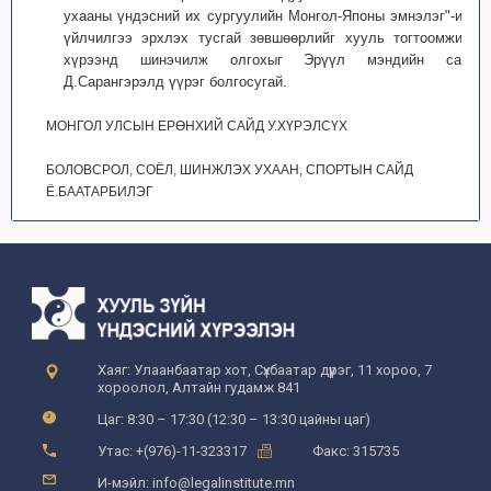
ухааны үндэсний их сургуулийн Монгол-Японы эмнэлэг"-ийн
үйлчилгээ эрхлэх тусгай зөвшөөрлийг хууль тогтоомжийн
хүрээнд шинэчилж олгохыг Эрүүл мэндийн сайд
Д.Сарангэрэлд үүрэг болгосугай.
МОНГОЛ УЛСЫН ЕРӨНХИЙ САЙД У.ХҮРЭЛСҮХ
БОЛОВСРОЛ, СОЁЛ, ШИНЖЛЭХ УХААН, СПОРТЫН САЙД
Ё.БААТАРБИЛЭГ
Хаяг: Улаанбаатар хот, Сүхбаатар дүүрэг, 11 хороо, 7
хороолол, Алтайн гудамж 841
Цаг: 8:30 – 17:30 (12:30 – 13:30 цайны цаг)
Утас: +(976)-11-323317
Факс: 315735
И-мэйл: info@legalinstitute.mn