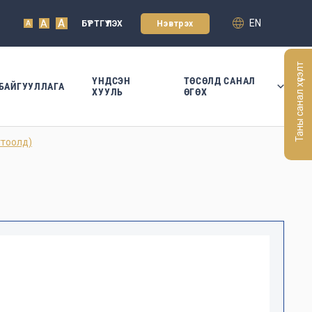
A
EN
A
БҮРТГҮҮЛЭХ
Нэвтрэх
A
Таны санал хүсэлт
ҮНДСЭН
ТӨСӨЛД САНАЛ
БАЙГУУЛЛАГА
ХУУЛЬ
ӨГӨХ
гтоолд)