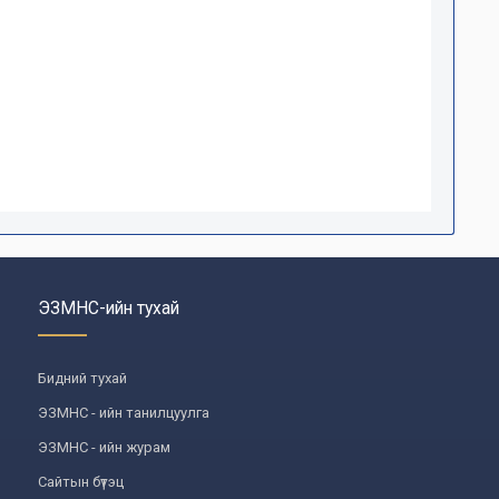
ЭЗМНС-ийн тухай
Бидний тухай
ЭЗМНС - ийн танилцуулга
ЭЗМНС - ийн журам
Сайтын бүтэц