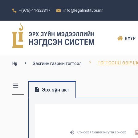
+(976)-11-323317
info@legalinstitute.mn
НҮҮР
ТОГТООЛД ӨӨРЧЛӨЛТ
Нүүр
Засгийн газрын тогтоол
Эрх зүйн акт
Сонсох / Сонгосон утга сонсох