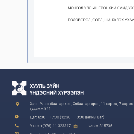
МОНГОЛ УЛСЫН ЕРӨНХИЙ САЙД У.
БОЛОВСРОЛ, СОЁЛ, ШИНЖЛЭХ УХАА
Хаяг: Улаанбаатар хот, Сүхбаатар дүүрэг, 11 хороо, 7 хоро
гудамж 841
Цаг: 8:30 – 17:30 (12:30 – 13:30 цайны цаг)
Утас: +(976)-11-323317
Факс: 315735