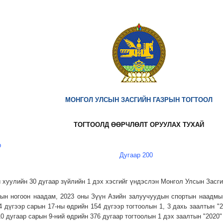
МОНГОЛ УЛСЫН ЗАСГИЙН ГАЗРЫН ТОГТООЛ
ТОГТООЛД ӨӨРЧЛӨЛТ ОРУУЛАХ ТУХАЙ
р
Дугаар 200
 хуулийн 30 дугаар зүйлийн 1 дэх хэсгийг үндэслэн Монгол Улсын Засг
ын ногоон наадам, 2023 оны Зүүн Азийн залуучуудын спортын наадмы
4 дүгээр сарын 17-ны өдрийн 154 дүгээр тогтоолын 1, 3 дахь заалтын 
0 дугаар сарын 9-ний өдрийн 376 дугаар тогтоолын 1 дэх заалтын "2020" 