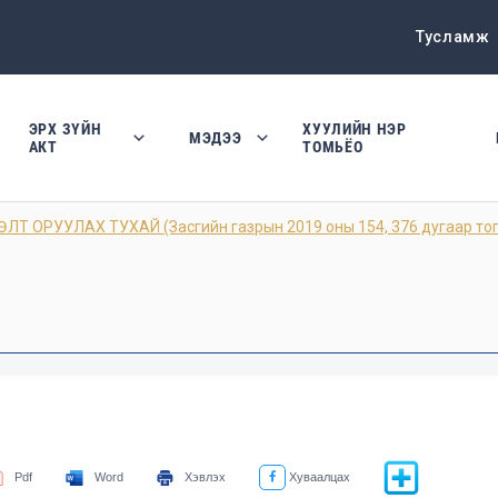
Тусламж
ЭРХ ЗҮЙН
ХУУЛИЙН НЭР
МЭДЭЭ
АКТ
ТОМЬЁО
 ОРУУЛАХ ТУХАЙ (Засгийн газрын 2019 оны 154, 376 дугаар то
Pdf
Word
Хэвлэх
Хуваалцах