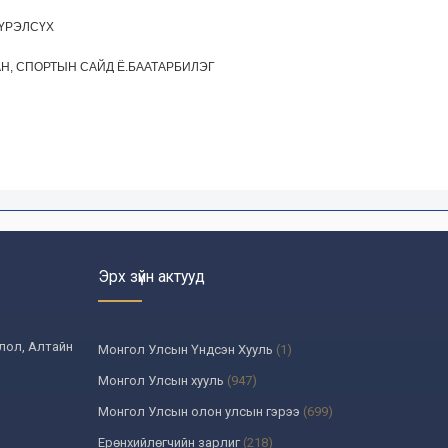
ХҮРЭЛСҮХ
Н, СПОРТЫН САЙД Ё.БААТАРБИЛЭГ
Эрх зүйн актууд
олол, Алтайн
Монгол Улсын Үндсэн Хууль
(1)
Монгол Улсын хууль
(947)
Монгол Улсын олон улсын гэрээ
(699)
Ерөнхийлөгчийн зарлиг
(218)