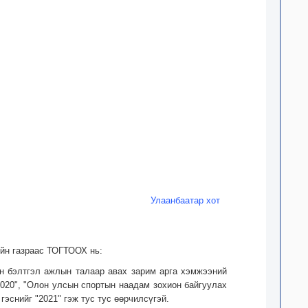
Улаанбаатар хот
ийн газраас ТОГТООХ нь:
н бэлтгэл ажлын талаар авах зарим арга хэмжээний
"2020", "Олон улсын спортын наадам зохион байгуулах
гэснийг "2021" гэж тус тус өөрчилсүгэй.