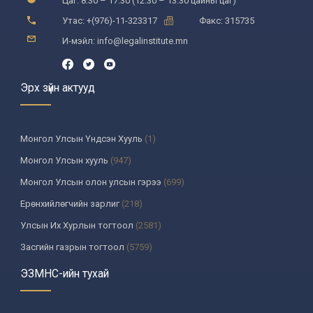
Цаг: 8:30 – 17:30 (12:30 – 13:30 цайны цаг)
Утас: +(976)-11-323317
Факс: 315735
И-мэйл: info@legalinstitute.mn
Эрх зүйн актууд
Монгол Улсын Үндсэн Хууль
(1)
Монгол Улсын хууль
(947)
Монгол Улсын олон улсын гэрээ
(699)
Ерөнхийлөгчийн зарлиг
(218)
Улсын Их Хурлын тогтоол
(2581)
Засгийн газрын тогтоол
(5759)
Үндсэн хуулийн цэцийн шийдвэр
(335)
ЭЗМНС-ийн тухай
Улсын дээд шүүхийн тогтоол
(259)
УИХ-аас томилогддог байгууллагын дарга, түүнтэй адилтгах албан