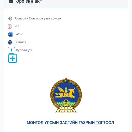
Эрх зүйн акт
Сонсох / Сонгосон утга сонсох
Pdf
Word
Хэвлэх
Хуваалцах
МОНГОЛ УЛСЫН ЗАСГИЙН ГАЗРЫН ТОГТООЛ