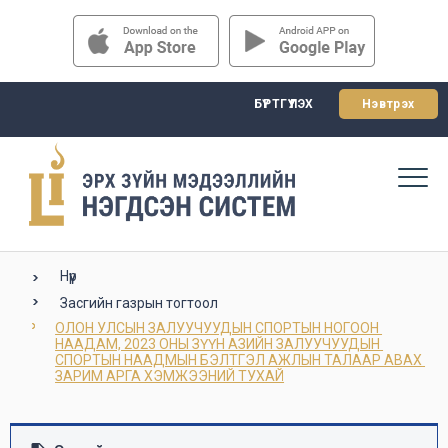
БҮРТГҮҮЛЭХ
Нэвтрэх
Нүүр
Засгийн газрын тогтоол
ОЛОН УЛСЫН ЗАЛУУЧУУДЫН СПОРТЫН НОГООН 
НААДАМ, 2023 ОНЫ ЗҮҮН АЗИЙН ЗАЛУУЧУУДЫН 
СПОРТЫН НААДМЫН БЭЛТГЭЛ АЖЛЫН ТАЛААР АВАХ 
ЗАРИМ АРГА ХЭМЖЭЭНИЙ ТУХАЙ