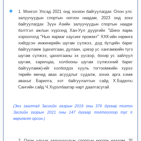
1. Монгол Улсад 2021 онд зохион байгуулагдах Олон улсын
залуучуудын спортын ногоон наадам, 2023 онд зохион
байгуулагдах Зүүн Азийн залуучуудын спортын наадмын
бэлтгэл ажлын хүрээнд Хан-Уул дүүргийн "Шинэ яармаг"
хороололд "Нью яармаг хаусинг прожект" ХХК-ийн хөрөнгөөр
хийгдсэн инженерийн шугам сүлжээ, дэд бүтцийн барилга
байгууламж (цахилгаан, дулаан, цэвэр ус хангамжийн түгээх
шугам сүлжээ, цахилгааны эх үүсвэр, бохир ус зайлуулах
шугам, харилцаа, холбооны шугам сүлжээний барилга
байгууламж)-ийг холбогдох хууль тогтоомжийн хүрээнд
төрийн өмчид авах асуудлыг судалж, зохих арга хэмжээ
авахыг Барилга, хот байгуулалтын сайд Х.Баделхан,
Сангийн сайд Ч.Хүрэлбаатар нарт даалгасугай.
(Энэ заалтад Засгийн газрын 2019 оны 376 дугаар тогтоол,
Засгийн газрын 2021 оны 147 дугаар тогтоолоор тус тус
өөрчлөлт орсон.)
2. Олон улсын залуучуудын спортын ногоон наадам, 2023