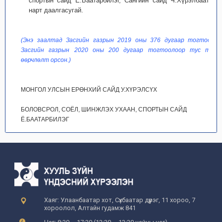
спортын сайд Ё.Баатарбилэг, Сангийн сайд Ч.Хүрэлбаатар
нарт даалгасугай.
(Энэ заалтад Засгийн газрын 2019 оны 376 дугаар тогтоол,
Засгийн газрын 2020 оны 200 дугаар тогтоолоор тус тус
өөрчлөлт орсон.)
МОНГОЛ УЛСЫН ЕРӨНХИЙ САЙД У.ХҮРЭЛСҮХ
БОЛОВСРОЛ, СОЁЛ, ШИНЖЛЭХ УХААН, СПОРТЫН САЙД
Ё.БААТАРБИЛЭГ
Хаяг: Улаанбаатар хот, Сүхбаатар дүүрэг, 11 хороо, 7
хороолол, Алтайн гудамж 841