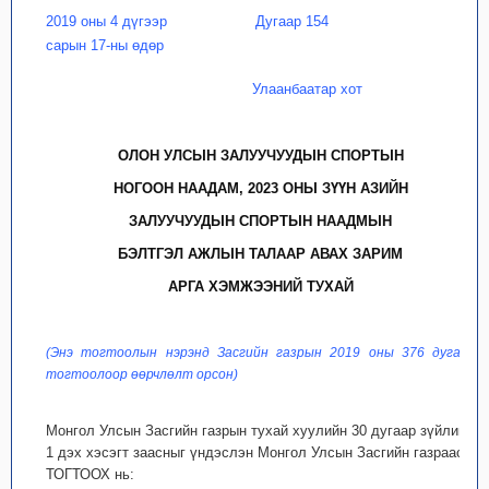
2019 оны 4 дүгээр
Дугаар 154
сарын 17-ны өдөр
Улаанбаатар хот
ОЛОН УЛСЫН ЗАЛУУЧУУДЫН СПОРТЫН
НОГООН НААДАМ, 2023 ОНЫ ЗҮҮН АЗИЙН
ЗАЛУУЧУУДЫН СПОРТЫН НААДМЫН
БЭЛТГЭЛ АЖЛЫН ТАЛААР АВАХ ЗАРИМ
АРГА ХЭМЖЭЭНИЙ ТУХАЙ
(Энэ тогтоолын нэрэнд Засгийн газрын 2019 оны 376 дугаар
тогтоолоор өөрчлөлт орсон)
Монгол Улсын Засгийн газрын тухай хуулийн 30 дугаар зүйлийн
1 дэх хэсэгт заасныг үндэслэн Монгол Улсын Засгийн газраас
ТОГТООХ нь: