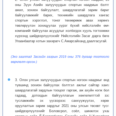
оны Зүүн Азийн залуучуудын спортын наадмын бэлтгэл
ажил, зохион байгуулалт, шаардлагатай зарим барилга
байгууламжийг барих, техникийн шаардлага хангасан
спортын хэрэглэл, тоног төхөөрөмж авах хөрөнгийг
төвлөрүүлэн зохицуулах үүрэг бүхий нийслэлийн өмчит
компанийг байгуулах асуудлыг холбогдох хууль тогтоомжийн
хүрээнд шийдвэрлүүлэхийг Нийслэлийн Засаг дарга бөгөөд
Улаанбаатар хотын захирагч С.Амарсайханд даалгасугай.
(Энэ заалтад Засгийн газрын 2019 оны 376 дугаар тогтоолоор
өөрчлөлт орсон.)
3. Олон улсын залуучуудын спортын ногоон наадмыг өндөр
түвшинд зохион байгуулах бэлтгэл ажлыг сайтар ханган,
шаардлагатай зардлын тооцоог гаргаж, аж ахуйн нэгж болон
гадаад, дотоодын байгууллагын хөнгөлөлттэй зээл,
тусламжийн эх үүсвэрээс санхүүжүүлэх, хөрөнгө
оруулалтын зарим зардлыг 2021 оны улсын төсөвт тусгаж
шийдвэрлүүлэхийг Боловсрол, соёл, шинжлэх ухаан,