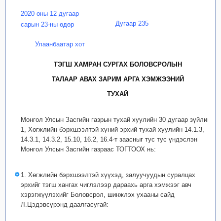
2020 оны 12 дугаар
Дугаар 235
сарын 23-ны өдөр
Улаанбаатар хот
ТЭГШ ХАМРАН СУРГАХ БОЛОВСРОЛЫН
ТАЛААР АВАХ ЗАРИМ АРГА ХЭМЖЭЭНИЙ
ТУХАЙ
Монгол Улсын Засгийн газрын тухай хуулийн 30 дугаар зүйлийн
1, Хөгжлийн бэрхшээлтэй хүний эрхий тухай хуулийн 14.1.3,
14.3.1, 14.3.2, 15.10, 16.2, 16.4-т заасныг тус тус үндэслэн
Монгол Улсын Засгийн газраас ТОГТООХ нь:
1. Хөгжлийн бэрхшээлтэй хүүхэд, залуучуудын суралцах
эрхийг тэгш хангах чиглэлээр дараахь арга хэмжээг авч
хэрэгжүүлэхийг Боловсрол, шинжлэх ухааны сайд
Л.Цэдэвсүрэнд даалгасугай: