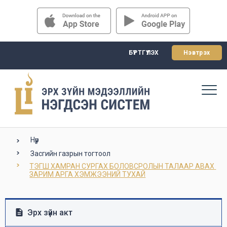
БҮРТГҮҮЛЭХ
Нэвтрэх
Нүүр
Засгийн газрын тогтоол
ТЭГШ ХАМРАН СУРГАХ БОЛОВСРОЛЫН ТАЛААР АВАХ 
ЗАРИМ АРГА ХЭМЖЭЭНИЙ ТУХАЙ
Эрх зүйн акт