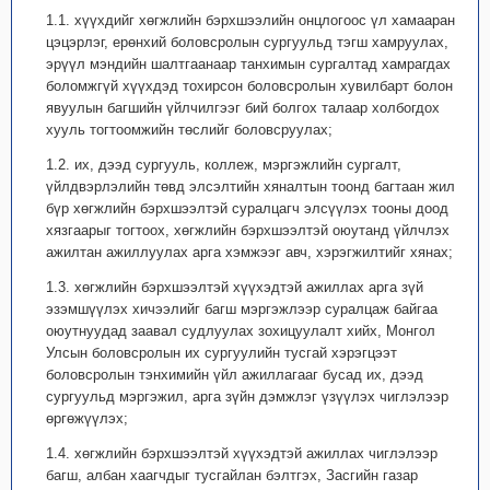
1.1. хүүхдийг хөгжлийн бэрхшээлийн онцлогоос үл хамааран
цэцэрлэг, ерөнхий боловсролын сургуульд тэгш хамруулах,
эрүүл мэндийн шалтгаанаар танхимын сургалтад хамрагдах
боломжгүй хүүхдэд тохирсон боловсролын хувилбарт болон
явуулын багшийн үйлчилгээг бий болгох талаар холбогдох
хууль тогтоомжийн төслийг боловсруулах;
1.2. их, дээд сургууль, коллеж, мэргэжлийн сургалт,
үйлдвэрлэлийн төвд элсэлтийн хяналтын тоонд багтаан жил
бүр хөгжлийн бэрхшээлтэй суралцагч элсүүлэх тооны доод
хязгаарыг тогтоох, хөгжлийн бэрхшээлтэй оюутанд үйлчлэх
ажилтан ажиллуулах арга хэмжээг авч, хэрэгжилтийг хянах;
1.3. хөгжлийн бэрхшээлтэй хүүхэдтэй ажиллах арга зүй
эзэмшүүлэх хичээлийг багш мэргэжлээр суралцаж байгаа
оюутнуудад заавал судлуулах зохицуулалт хийх, Монгол
Улсын боловсролын их сургуулийн тусгай хэрэгцээт
боловсролын тэнхимийн үйл ажиллагааг бусад их, дээд
сургуульд мэргэжил, арга зүйн дэмжлэг үзүүлэх чиглэлээр
өргөжүүлэх;
1.4. хөгжлийн бэрхшээлтэй хүүхэдтэй ажиллах чиглэлээр
багш, албан хаагчдыг тусгайлан бэлтгэх, Засгийн газар