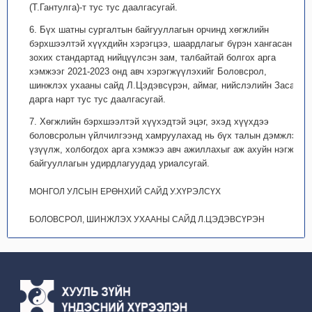
(Т.Гантулга)-т тус тус даалгасугай.
6. Бүх шатны сургалтын байгууллагын орчинд хөгжлийн
бэрхшээлтэй хүүхдийн хэрэгцээ, шаардлагыг бүрэн хангасан
зохих стандартад нийцүүлсэн зам, талбайтай болгох арга
хэмжээг 2021-2023 онд авч хэрэгжүүлэхийг Боловсрол,
шинжлэх ухааны сайд Л.Цэдэвсүрэн, аймаг, нийслэлийн Засаг
дарга нарт тус тус даалгасугай.
7. Хөгжлийн бэрхшээлтэй хүүхэдтэй эцэг, эхэд хүүхдээ
боловсролын үйлчилгээнд хамруулахад нь бүх талын дэмжлэг
үзүүлж, холбогдох арга хэмжээ авч ажиллахыг аж ахуйн нэгж,
байгууллагын удирдлагуудад уриалсугай.
МОНГОЛ УЛСЫН ЕРӨНХИЙ САЙД У.ХҮРЭЛСҮХ
БОЛОВСРОЛ, ШИНЖЛЭХ УХААНЫ САЙД Л.ЦЭДЭВСҮРЭН