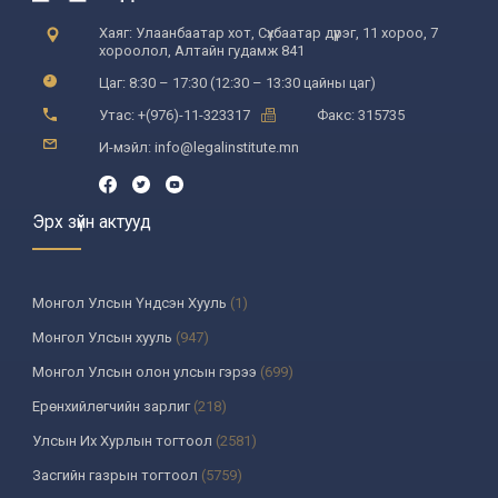
Хаяг: Улаанбаатар хот, Сүхбаатар дүүрэг, 11 хороо, 7
хороолол, Алтайн гудамж 841
Цаг: 8:30 – 17:30 (12:30 – 13:30 цайны цаг)
Утас: +(976)-11-323317
Факс: 315735
И-мэйл: info@legalinstitute.mn
Эрх зүйн актууд
Монгол Улсын Үндсэн Хууль
(1)
Монгол Улсын хууль
(947)
Монгол Улсын олон улсын гэрээ
(699)
Ерөнхийлөгчийн зарлиг
(218)
Улсын Их Хурлын тогтоол
(2581)
Засгийн газрын тогтоол
(5759)