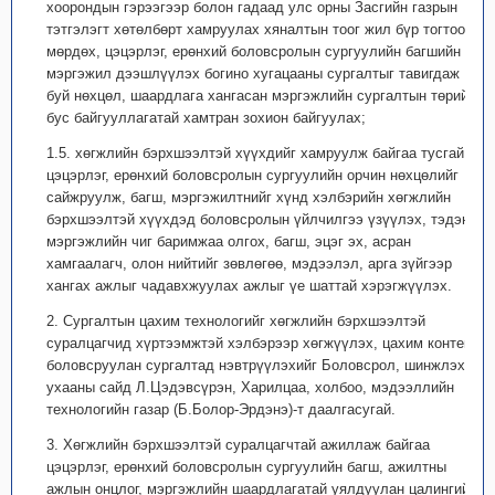
хоорондын гэрээгээр болон гадаад улс орны Засгийн газрын
тэтгэлэгт хөтөлбөрт хамруулах хяналтын тоог жил бүр тогтоон
мөрдөх, цэцэрлэг, ерөнхий боловсролын сургуулийн багшийн
мэргэжил дээшлүүлэх богино хугацааны сургалтыг тавигдаж
буй нөхцөл, шаардлага хангасан мэргэжлийн сургалтын төрийн
бус байгууллагатай хамтран зохион байгуулах;
1.5. хөгжлийн бэрхшээлтэй хүүхдийг хамруулж байгаа тусгай
цэцэрлэг, ерөнхий боловсролын сургуулийн орчин нөхцөлийг
сайжруулж, багш, мэргэжилтнийг хүнд хэлбэрийн хөгжлийн
бэрхшээлтэй хүүхдэд боловсролын үйлчилгээ үзүүлэх, тэдэнд
мэргэжлийн чиг баримжаа олгох, багш, эцэг эх, асран
хамгаалагч, олон нийтийг зөвлөгөө, мэдээлэл, арга зүйгээр
хангах ажлыг чадавхжуулах ажлыг үе шаттай хэрэгжүүлэх.
2. Сургалтын цахим технологийг хөгжлийн бэрхшээлтэй
суралцагчид хүртээмжтэй хэлбэрээр хөгжүүлэх, цахим контент
боловсруулан сургалтад нэвтрүүлэхийг Боловсрол, шинжлэх
ухааны сайд Л.Цэдэвсүрэн, Харилцаа, холбоо, мэдээллийн
технологийн газар (Б.Болор-Эрдэнэ)-т даалгасугай.
3. Хөгжлийн бэрхшээлтэй суралцагчтай ажиллаж байгаа
цэцэрлэг, ерөнхий боловсролын сургуулийн багш, ажилтны
ажлын онцлог, мэргэжлийн шаардлагатай уялдуулан цалингийн