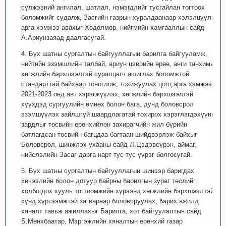
сүлжээний ангилал, шатлал, нэмэгдлийг тусгайлан тогтоох
боломжийг судалж, Засгийн газрын хуралдаанаар хэлэлцүүлэх
арга хэмжээ авахыг Хөдөлмөр, нийгмийн хамгааллын сайд
А.Ариунзаяад даалгасугай.
4. Бүх шатны сургалтын байгууллагын барилга байгууламж,
нийтийн эзэмшлийн талбай, ариун цэврийн өрөө, анги танхимыг
хөгжлийн бэрхшээлтэй суралцагч ашиглах боломжтой
стандарттай байхаар тоноглож, тохижуулах цогц арга хэмжээг
2021-2023 онд авч хэрэгжүүлэх, хөгжлийн бэрхшээлтэй
хүүхдэд сургуулийн өмнөх болон бага, дунд боловсрол
эзэмшүүлэх зайлшгүй шаардлагатай тохирох хэрэглэгдэхүүний
зардлыг төсвийн ерөнхийлөн захирагчийн жил бүрийн
батлагдсан төсвийн багцдаа багтаан шийдвэрлэж байхыг
Боловсрол, шинжлэх ухааны сайд Л.Цэдэвсүрэн, аймаг,
нийслэлийн Засаг дарга нарт тус тус үүрэг болгосугай.
5. Бүх шатны сургалтын байгууллагын шинээр баригдах
хичээлийн болон дотуур байрны барилгын зураг төслийг
холбогдох хууль тогтоомжийн хүрээнд хөгжлийн бэрхшээлтэй
хүнд хүртээмжтэй загвараар боловсруулах, барих ажилд
хяналт тавьж ажиллахыг Барилга, хот байгуулалтын сайд
Б.Мөнхбаатар, Мэргэжлийн хяналтын ерөнхий газар