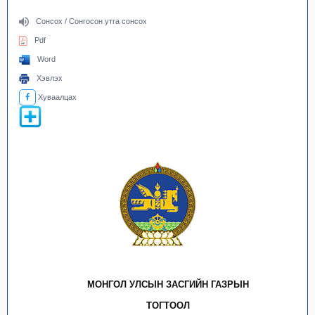
Сонсох / Сонгосон утга сонсох
Pdf
Word
Хэвлэх
Хуваалцах
МОНГОЛ УЛСЫН ЗАСГИЙН ГАЗРЫН
ТОГТООЛ