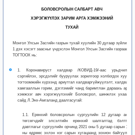
БОЛОВСРОЛЫН САЛБАРТ АВЧ
ХЭРЭГЖҮҮЛЭХ ЗАРИМ АРГА ХЭМЖЭЭНИЙ
ТУХАЙ
Монгол Улсын Засгийн газрын тухай хуулийн 30 дугаар зүйлийн
1 дэх хэсэгт заасныг үндэслэн Монгол Улсын Засгийн газраас
ТОГТООХ нь:
1. Коронавируст халдвар /КОВИД-19/-аас урьдчилан
сэргийлэх, эрсдэлийг бууруулах зорилгоор холбогдох хууль
тогтоомжийн хүрээнд ариутгал халдваргүйжүүлэлт, халдвар,
хамгааллын горим, дэглэмийг чанд баримтлан дараахь арга
хэмжээг авч хэрэгжүүлэхийг Боловсрол, шинжлэх ухааны
сайд Л.Энх-Амгаланд даалгасугай:
1.1. Ерөнхий боловсролын сургуулийн 12 дугаар анги
төгсөгчдийг элсэлтийн ерөнхий шалгалтад бэлтгэх
давтлагыг сургуулийн орчинд 2021 оны 5 дугаар сарын 17-
ны өдрөөс эхлэн нэг сарын хугацаанд зохион байгуулах