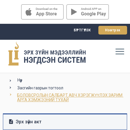
БҮРТГҮҮЛЭХ
Нэвтрэх
Нүүр
Засгийн газрын тогтоол
БОЛОВСРОЛЫН САЛБАРТ АВЧ ХЭРЭГЖҮҮЛЭХ ЗАРИМ 
АРГА ХЭМЖЭЭНИЙ ТУХАЙ
Эрх зүйн акт