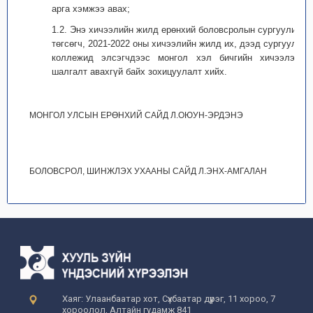
арга хэмжээ авах;
1.2. Энэ хичээлийн жилд ерөнхий боловсролын сургуулийг
төгсөгч, 2021-2022 оны хичээлийн жилд их, дээд сургууль,
коллежид элсэгчдээс монгол хэл бичгийн хичээлээр
шалгалт авахгүй байх зохицуулалт хийх.
МОНГОЛ УЛСЫН ЕРӨНХИЙ САЙД Л.ОЮУН-ЭРДЭНЭ
БОЛОВСРОЛ, ШИНЖЛЭХ УХААНЫ САЙД Л.ЭНХ-АМГАЛАН
Хаяг: Улаанбаатар хот, Сүхбаатар дүүрэг, 11 хороо, 7
хороолол, Алтайн гудамж 841